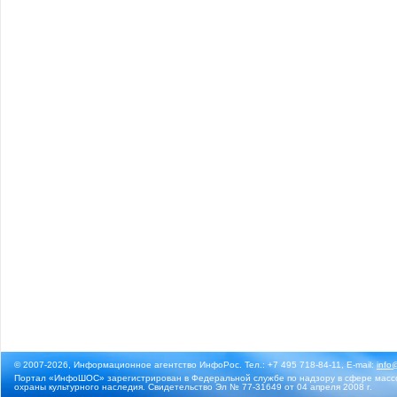
© 2007-2026, Информационное агентство ИнфоРос. Тел.: +7 495 718-84-11, E-mail:
info
Портал «ИнфоШОС» зарегистрирован в Федеральной службе по надзору в сфере массо
охраны культурного наследия. Свидетельство Эл № 77-31649 от 04 апреля 2008 г.