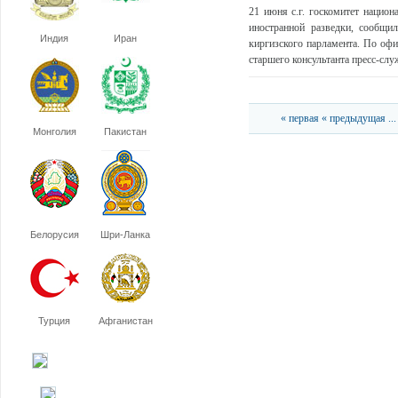
21 июня с.г. госкомитет национ
иностранной разведки, сообщи
Индия
Иран
киргизского парламента. По оф
старшего консультанта пресс-служ
« первая
« предыдущая
...
Монголия
Пакистан
Белорусия
Шри-Ланка
Турция
Афганистан