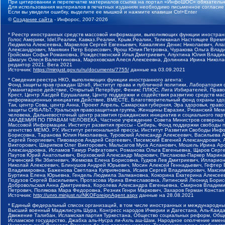
При цитировании и перепечатке материалов ссылка на портал «ИнфоШОС» обязательн
Для использования материалов в печатных изданиях необходимо письменное согласие
Если вы увидели ошибку, выделите ее мышкой и нажмите клавиши Ctrl+Enter
©
Создание сайта
- Инфорос, 2007-2026
* Реестр иностранных средств массовой информации, выполняющих функции иностранн
Голос Америки, Idel.Реалии, Кавказ.Реалии, Крым.Реалии, Телеканал Настоящее Время
Людмила Алексеевна, Маркелов Сергей Евгеньевич, Камалягин Денис Николаевич, Апах
Александрович, Маняхин Петр Борисович, Ярош Юлия Петровна, Чуракова Ольга Влади
Гройсман Софья Романовна, Рождественский Илья Дмитриевич, Апухтина Юлия Владимир
Шмагун Олеся Валентиновна, Мароховская Алеся Алексеевна, Долинина Ирина Никола
редактор 2021, Вега 2021
Источник:
https://minjust.gov.ru/ru/documents/7755/
данные на
03.09.2021
* Сведения реестра НКО, выполняющих функции иностранного агента:
Фонд защиты прав граждан Штаб, Институт права и публичной политики, Лаборатория
Гуманитарное действие, Открытый Петербург, Феникс ПЛЮС, Лига Избирателей, Правов
Крест, Центр Хасдей Ерушалаим, Центр поддержки и содействия развитию средств мас
информационных инициатив Действие, ВМЕСТЕ, Благотворительный фонд охраны здоров
Так, центр Сова, центр Анна, Проект Апрель, Самарская губерния, Эра здоровья, пр
защиты СИБАЛЬТ, Уральская правозащитная группа, Женщины Евразии, Рязанский Мемо
человека, Дальневосточный центр развития гражданских инициатив и социального пар
АКАДЕМИЯ ПО ПРАВАМ ЧЕЛОВЕКА, Частное учреждение Совета Министров северных стр
Массовой Информации, Институт развития прессы - Сибирь, Фонд поддержки свободы 
агентство МЕМО. РУ, Институт региональной прессы, Институт Развития Свободы Инф
Борисовна, Таранова Юлия Николаевна, Туровский Александр Алексеевич, Васильева 
Сергей Георгиевич, Пивоваров Андрей Сергеевич, Писемский Евгений Александрович,
Викторович, Шарипков Олег Викторович, Мальсагов Муса Асланович, Мошель Ирина Ар
Александровна, Исламов Тимур Рифгатович, Романова Ольга Евгеньевна, Щаров Серг
Паутов Юрий Анатольевич, Верховский Александр Маркович, Пислакова-Паркер Марина
Рачинский Ян Збигневич, Жемкова Елена Борисовна, Гудков Лев Дмитриевич, Иллари
Николай Алексеевич, Блинушов Андрей Юрьевич, Мосин Алексей Геннадьевич, Гефтер
Владимировна, Баженова Светлана Куприяновна, Исаев Сергей Владимирович, Максим
Буртина Елена Юрьевна, Гендель Людмила Залмановна, Кокорина Екатерина Алексеев
Подузов Сергей Васильевич, Протасова Ирина Вячеславовна, Литинский Леонид Борис
Добровольская Анна Дмитриевна, Королева Александра Евгеньевна, Смирнов Владими
Петрович, Полякова Мара Федоровна, Резник Генри Маркович, Захаров Герман Конста
Источник:
http://unro.minjust.ru/NKOForeignAgent.aspx
данные на
28.08.2021
* Единый федеральный список организаций, в том числе иностранных и международны
Высший военный Маджлисуль Шура, Конгресс народов Ичкерии и Дагестана, Аль-Каида, 
Движение Талибан, Исламская партия Туркестана, Общество социальных реформ, Общес
Исламское государство, Джабха аль-Нусра ли-Ахль аш-Шам, Народное ополчение имен