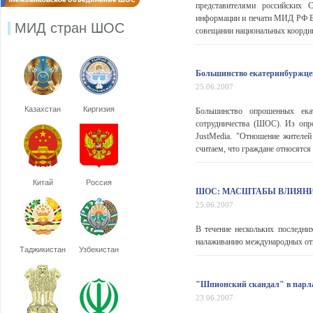
представителями российских 
информации и печати МИД РФ Бор
МИД стран ШОС
совещании национальных коорди
Большинство екатеринбуржцев 
25.06.2007
Казахстан
Киргизия
Большинство опрошенных екат
сотрудничества (ШОС). Из опр
JustMedia. "Отношение жителе
считаем, что граждане относятся 
Китай
Россия
ШОС: МАСШТАБЫ ВЛИЯН
25.06.2007
В течение нескольких последни
налаживанию международных отн
Таджикистан
Узбекистан
"Шпионский скандал" в парл
23.06.2007