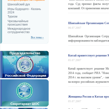
года. Суд признал факты полу
Шанхайский дух
компаний. От применения некаче
Игры Будущего - Казань
2024
Туризм
Чрезвычайные
Шанхайская Организация Сотр
происшествия
06.07.2007
Международное
сотрудничество
Шанхайская Организация Сотру
Все темы »
информированности наблюдается 
Китай приветствует решение 
05.07.2007
Китай приветствует решение М
2014 года, сообщает РИА "Нов
2014 г. на высоком уровне", - 
на вопрос российских журналистов
Женщины России и Китая пров
05.07.2007