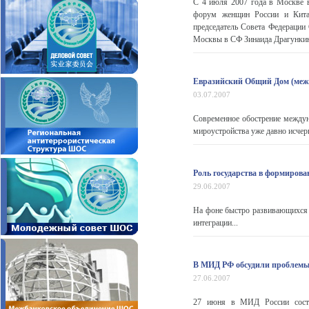
С 4 июля 2007 года в Москве 
форум женщин России и Кита
председатель Совета Федерации
Москвы в СФ Зинаида Драгункина
Евразийский Общий Дом (меж
03.07.2007
Современное обострение междун
мироустройства уже давно исчерп
Роль государства в формиров
29.06.2007
На фоне быстро развивающихся 
интеграции...
В МИД РФ обсудили проблем
27.06.2007
27 июня в МИД России состо