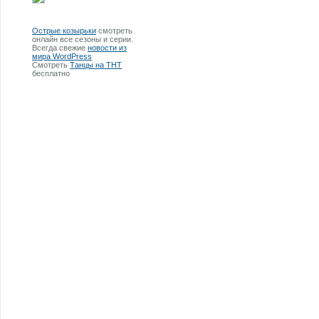
Острые козырьки
смотреть
онлайн все сезоны и серии.
Всегда свежие
новости из
мира WordPress
Смотреть
Танцы на ТНТ
бесплатно