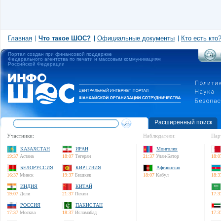
Главная
Что такое ШОС?
Официальные документы
Кто есть кто
Портал создан при финансовой поддержке
Федерального агентства по печати и массовым коммуникациям
Российской Федерации
Расширенный поиск
Участники:
Наблюдатели:
Пар
КАЗАХСТАН
ИРАН
Монголия
19:37
Астана
18:07
Тегеран
21:37
Улан-Батор
18:0
БЕЛОРУССИЯ
КИРГИЗИЯ
Афганистан
16:37
Минск
19:37
Бишкек
18:07
Кабул
18:3
ИНДИЯ
КИТАЙ
19:07
Дели
21:37
Пекин
17:3
РОССИЯ
ПАКИСТАН
17:37
Москва
18:37
Исламабад
17:3