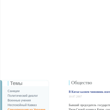
Общество
Темы
Санкции
В Китае казнен чиновник-взя
Политический диалог
10.07.2007
Военные учения
Неспокойный Кавказ
Бывший председатель государст
Чжэн Сяоюй казнен в Китае, соо
Спецоперация на Украине