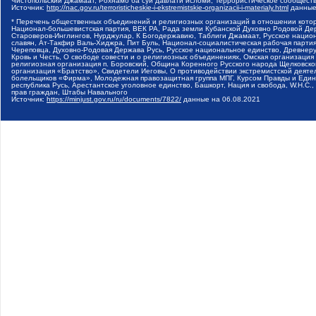
Чистопольский Джамаат, Рохнамо ба суи давлати исломи, Террористическое сообщест
Источник:
http://nac.gov.ru/terroristicheskie-i-ekstremistskie-organizacii-i-materialy.html
данные
* Перечень общественных объединений и религиозных организаций в отношении котор
Национал-большевистская партия, ВЕК РА, Рада земли Кубанской Духовно Родовой Де
Староверов-Инглингов, Нурджулар, К Богодержавию, Таблиги Джамаат, Русское наци
славян, Ат-Такфир Валь-Хиджра, Пит Буль, Национал-социалистическая рабочая парт
Череповца, Духовно-Родовая Держава Русь, Русское национальное единство, Древнер
Кровь и Честь, О свободе совести и о религиозных объединениях, Омская организаци
религиозная организация п. Боровский, Община Коренного Русского народа Щелковског
организация «Братство», Свидетели Иеговы, О противодействии экстремистской деяте
болельщиков «Фирма», Молодежная правозащитная группа МПГ, Курсом Правды и Единен
республика Русь, Арестантское уголовное единство, Башкорт, Нация и свобода, W.H.С
прав граждан, Штабы Навального
Источник:
https://minjust.gov.ru/ru/documents/7822/
данные на
06.08.2021