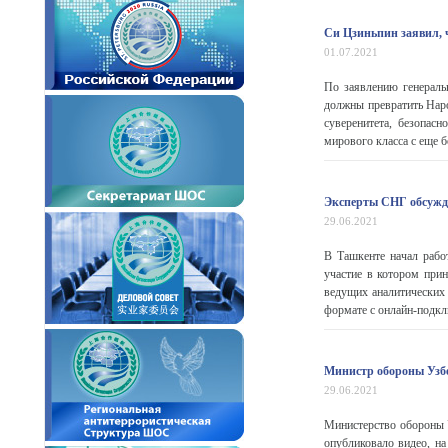
Си Цзиньпин заявил, 
01.07.2021
По заявлению генераль
должны превратить Нар
суверенитета, безопас
мирового класса с еще 
Эксперты СНГ обсужд
29.06.2021
В Ташкенте начал рабо
участие в котором при
ведущих аналитических
формате с онлайн-подкл
Министр обороны Узбе
29.06.2021
Министерство обороны У
опубликовало видео, на