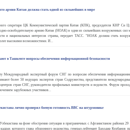
что армия Китая должна стать одной из сильнейших в мире
ного секретаря ЦК Коммунистической партии Китая (КПК), председателя КНР Си Цз
одно-освободительную армию Китая (НОАК) в одни из сильнейших вооруженных сил 
ности и национальных интересов страны, передает ТАСС. "НОАК должна стать воор
более высокими возможностями. И...
ают в Ташкенте вопросы обеспечения информационной безопасности
ту Международный экспертный форум СНГ по вопросам обеспечения информационно
нимают более 50 ведущих экспертов стран Содружества, представители международны
 центров стран СНГ, руководители профильных министерств и ведомств. Форум прохо
ючением зарубежных участников...
кистана лично проверил боевую готовность ВВС на штурмовике
збекистана на фоне обострения ситуации в приграничных с Афганистаном районах 29 
 кадрах которого глава оборонного ведомства, генерал-лейтенант Баходир Курбанов п