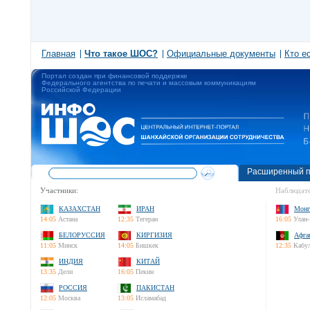
Главная
Что такое ШОС?
Официальные документы
Кто е
Портал создан при финансовой поддержке
Федерального агентства по печати и массовым коммуникациям
Российской Федерации
Расширенный п
Участники:
Наблюдате
КАЗАХСТАН
ИРАН
Монг
14:05
Астана
12:35
Тегеран
16:05
Улан-
БЕЛОРУССИЯ
КИРГИЗИЯ
Афга
11:05
Минск
14:05
Бишкек
12:35
Кабу
ИНДИЯ
КИТАЙ
13:35
Дели
16:05
Пекин
РОССИЯ
ПАКИСТАН
12:05
Москва
13:05
Исламабад