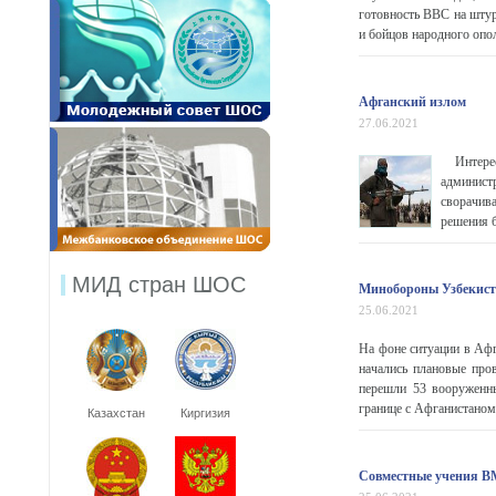
готовность ВВС на шту
и бойцов народного опол
Афганский излом
27.06.2021
Интерес 
админист
сворачив
решения б
МИД стран ШОС
Минобороны Узбекиста
25.06.2021
На фоне ситуации в Аф
начались плановые пров
перешли 53 вооруженны
границе с Афганистаном)
Казахстан
Киргизия
Совместные учения ВМ