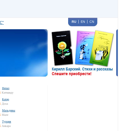
RU
EN
CN
С"
Непал
5
Катманду
Катар
5
Доха
Мальдивы
5
Мале
Турция
5
Анкара