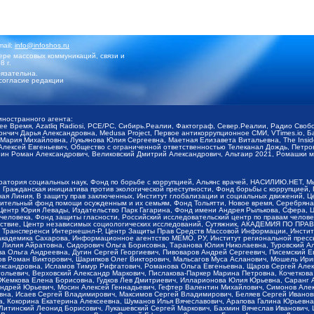
mail:
info@infoshos.ru
ре массовых коммуникаций, связи и
8 г.
язательна.
согласие редакции
иностранного агента:
щее Время, Azatliq Radiosi, PCE/PC, Сибирь.Реалии, Фактограф, Север.Реалии, Радио Св
ончич Дарья Александровна, Medusa Project, Первое антикоррупционное СМИ, VTimes.io, 
ария Михайловна, Лукьянова Юлия Сергеевна, Маетная Елизавета Витальевна, The Insid
ексей Евгеньевич, Общество с ограниченной ответственностью Телеканал Дождь, Петров 
н Роман Александрович, Великовский Дмитрий Александрович, Альтаир 2021, Ромашки мо
оратория социальных наук, Фонд по борьбе с коррупцией, Альянс врачей, НАСИЛИЮ.НЕТ, 
Гражданская инициатива против экологической преступности, Фонд борьбы с коррупцией,
чая Линия, В защиту прав заключенных, Институт глобализации и социальных движений,
тельный фонд помощи осужденным и их семьям, Фонд Тольятти, Новое время, Серебряная т
Центр Юрия Левады, Издательство Парк Гагарина, Фонд имени Андрея Рылькова, Сфера, 
еловека, Фонд защиты гласности, Российский исследовательский центр по правам челове
йствие, Центр независимых социологических исследований, Сутяжник, АКАДЕМИЯ ПО ПР
р Трансперенси Интернешнл-Р, Центр Защиты Прав Средств Массовой Информации, Институ
 академика Сахарова, Информационное агентство МЕМО. РУ, Институт региональной пресс
Лилия Айратовна, Сидорович Ольга Борисовна, Таранова Юлия Николаевна, Туровский Ал
а Ольга Андреевна, Дугин Сергей Георгиевич, Пивоваров Андрей Сергеевич, Писемский Е
в Роман Викторович, Шарипков Олег Викторович, Мальсагов Муса Асланович, Мошель Ири
ександровна, Исламов Тимур Рифгатович, Романова Ольга Евгеньевна, Щаров Сергей Але
льевич, Верховский Александр Маркович, Пислакова-Паркер Марина Петровна, Кочеткова
, Жемкова Елена Борисовна, Гудков Лев Дмитриевич, Илларионова Юлия Юрьевна, Саранг
Андрей Юрьевич, Мосин Алексей Геннадьевич, Гефтер Валентин Михайлович, Симонов Але
а, Исаев Сергей Владимирович, Максимов Сергей Владимирович, Беляев Сергей Иванович
 Кокорина Екатерина Алексеевна, Шуманов Илья Вячеславович, Арапова Галина Юрьевна
Литинский Леонид Борисович, Лукашевский Сергей Маркович, Бахмин Вячеслав Иванович,