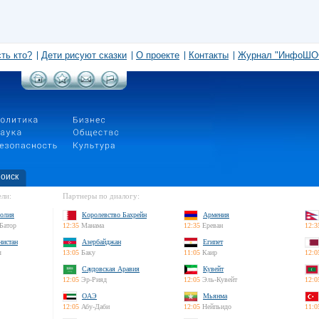
сть кто?
Дети рисуют сказки
О проекте
Контакты
Журнал "ИнфоШО
оиск
ли:
Партнеры по диалогу:
олия
Королевство Бахрейн
Армения
Батор
12:35
Манама
12:35
Ереван
12:3
нистан
Азербайджан
Египет
л
13:05
Баку
11:05
Каир
12:0
Саудовская Аравия
Кувейт
12:05
Эр-Рияд
12:05
Эль-Кувейт
12:0
ОАЭ
Мьянма
12:05
Абу-Даби
12:05
Нейпьидо
11:0