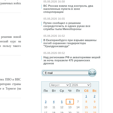
05.08.2026 16:58
граничных войск
ВС России взяли под контроль два
населенных пункта в зоне
спецоперации
05.08.2026 16:55
Путин сообщил о решении
сосредоточить в одних руках все
службы тыла Минобороны
05.08.2026 16:52
 решения новой
В Екатеринбурге при взрыве машины
ческий курс на
погиб охранник гендиректора
в пользу такого
"Уралдронзавода"
05.08.2026 08:52
Над регионами РФ и акваториями морей
за ночь поразили 475 украинских
дронов
астях ПВО и ВВС
рриторию страны
е и Термезе (на
Пн
Вт
Ср
Чт
Пт
Сб
Вс
1
2
3
4
5
6
7
8
9
10
11
12
13
14
15
16
17
18
19
20
21
22
23