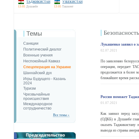
ТАДЖИКИСТАН
УЗБЕКИСТАН
13:05
Душанбе
13:05
Ташкент
Безопаcност
Темы
Санкции
Лукашенко заявил о з
Политический диалог
02.07.2021
Военные учения
Неспокойный Кавказ
По заявлению белорусск
операции, передает ТА
Спецоперация на Украине
продолжается в более м
Шанхайский дух
ближайшее время рассказ
Игры Будущего - Казань
2024
Туризм
Чрезвычайные
Россия поможет Таджи
происшествия
01.07.2021
Международное
сотрудничество
Как заявил перед засе
Все темы »
(ОДКБ) в Душанбе глав
оказать Таджикистану 
вывода из страны амери