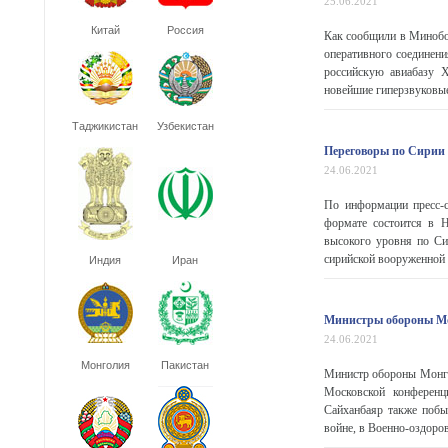
25.06.2021
Китай
Россия
Как сообщили в Минобо
оперативного соединен
российскую авиабазу 
новейшие гиперзвуковые 
Таджикистан
Узбекистан
Переговоры по Сирии 
24.06.2021
По информации пресс-с
формате состоится в Н
высокого уровня по Сир
сирийской вооруженной о
Индия
Иран
Министры обороны Мон
24.06.2021
Монголия
Пакистан
Министр обороны Монго
Московской конферен
Сайханбаяр также побы
войне, в Военно-оздоро