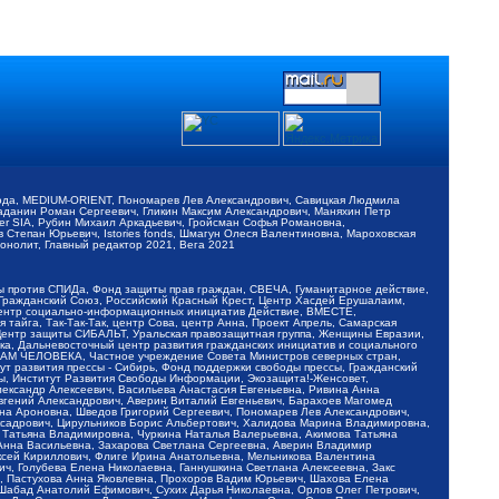
обода, MEDIUM-ORIENT, Пономарев Лев Александрович, Савицкая Людмила
Баданин Роман Сергеевич, Гликин Максим Александрович, Маняхин Петр
er SIA, Рубин Михаил Аркадьевич, Гройсман Софья Романовна,
Степан Юрьевич, Istories fonds, Шмагун Олеся Валентиновна, Мароховская
нолит, Главный редактор 2021, Вега 2021
Мы против СПИДа, Фонд защиты прав граждан, СВЕЧА, Гуманитарное действие,
 Гражданский Союз, Российский Красный Крест, Центр Хасдей Ерушалаим,
 Центр социально-информационных инициатив Действие, ВМЕСТЕ,
айга, Так-Так-Так, центр Сова, центр Анна, Проект Апрель, Самарская
Центр защиты СИБАЛЬТ, Уральская правозащитная группа, Женщины Евразии,
ка, Дальневосточный центр развития гражданских инициатив и социального
АВАМ ЧЕЛОВЕКА, Частное учреждение Совета Министров северных стран,
т развития прессы - Сибирь, Фонд поддержки свободы прессы, Гражданский
ы, Институт Развития Свободы Информации, Экозащита!-Женсовет,
ександр Алексеевич, Васильева Анастасия Евгеньевна, Ривина Анна
вгений Александрович, Аверин Виталий Евгеньевич, Барахоев Магомед
на Ароновна, Шведов Григорий Сергеевич, Пономарев Лев Александрович,
ксадрович, Цирульников Борис Альбертович, Халидова Марина Владимировна,
 Татьяна Владимировна, Чуркина Наталья Валерьевна, Акимова Татьяна
 Анна Васильевна, Захарова Светлана Сергеевна, Аверин Владимир
ксей Кириллович, Флиге Ирина Анатольевна, Мельникова Валентина
, Голубева Елена Николаевна, Ганнушкина Светлана Алексеевна, Закс
, Пастухова Анна Яковлевна, Прохоров Вадим Юрьевич, Шахова Елена
 Шабад Анатолий Ефимович, Сухих Дарья Николаевна, Орлов Олег Петрович,