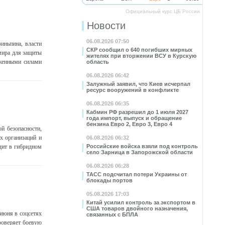
Официальный курс ЦБ России
Новости
06.08.2026 07:50
иньпина, власти
СКР сообщил о 640 погибших мирных
мира для защиты
жителях при вторжении ВСУ в Курскую
уженными силами
область
06.08.2026 06:42
Залужный заявил, что Киев исчерпал
ресурс вооружений в конфликте
06.08.2026 06:35
Кабмин РФ разрешил до 1 июля 2027
года импорт, выпуск и обращение
бензина Евро 2, Евро 3, Евро 4
й безопасности,
х организаций и
06.08.2026 06:32
дит в гибридном
Российские войска взяли под контроль
село Зарница в Запорожской области
06.08.2026 06:28
ТАСС подсчитал потери Украины от
блокады портов
05.08.2026 17:03
Китай усилил контроль за экспортом в
США товаров двойного назначения,
июня в соцсетях
связанных с БПЛА
роверяет боевую