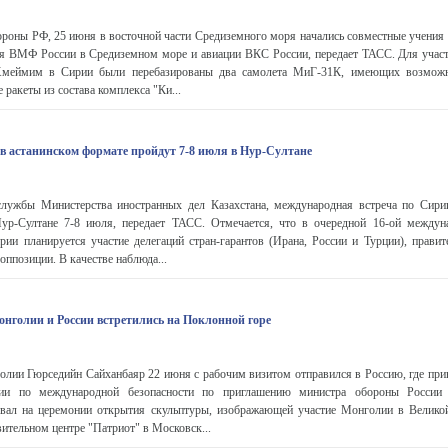
роны РФ, 25 июня в восточной части Средиземного моря начались совместные учения 
ия ВМФ России в Средиземном море и авиации ВКС России, передает ТАСС. Для участ
Хмеймим в Сирии были перебазированы два самолета МиГ-31К, имеющих возможн
ракеты из состава комплекса "Ки...
в астанинском формате пройдут 7-8 июля в Нур-Султане
лужбы Министерства иностранных дел Казахстана, международная встреча по Сири
ур-Султане 7-8 июля, передает ТАСС. Отмечается, что в очередной 16-ой междун
ии планируется участие делегаций стран-гарантов (Ирана, России и Турции), правит
ппозиции. В качестве наблюда...
голии и России встретились на Поклонной горе
лии Гюрседийн Сайханбаяр 22 июня с рабочим визитом отправился в Россию, где прин
ции по международной безопасности по приглашению министра обороны России
вал на церемонии открытия скульптуры, изображающей участие Монголии в Велико
вительном центре "Патриот" в Московск...