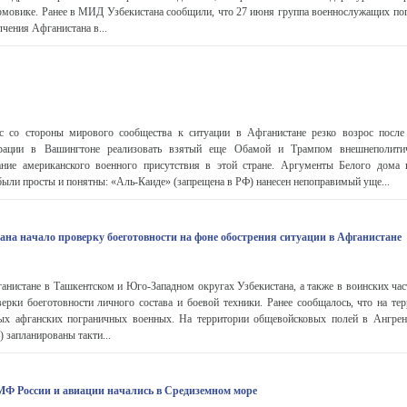
рмовике. Ранее в МИД Узбекистана сообщили, что 27 июня группа военнослужащих по
чения Афганистана в...
со стороны мирового сообщества к ситуации в Афганистане резко возрос после
рации в Вашингтоне реализовать взятый еще Обамой и Трампом внешнеполити
ание американского военного присутствия в этой стране. Аргументы Белого дома 
ыли просты и понятны: «Аль-Каиде» (запрещена в РФ) нанесен непоправимый уще...
на начало проверку боеготовности на фоне обострения ситуации в Афганистане
ганистане в Ташкентском и Юго-Западном округах Узбекистана, а также в воинских ч
ерки боеготовности личного состава и боевой техники. Ранее сообщалось, что на те
х афганских пограничных военных. На территории общевойсковых полей в Ангрен
 запланированы такти...
Ф России и авиации начались в Средиземном море