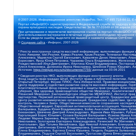
© 2007-2026, Информационное агентство ИнфоРос. Тел.: +7 495 718-84-11, E-
Портал «ИнфоШОС» зарегистрирован в Федеральной службе по надзору в сфе
охраны культурного наследия. Свидетельство Эл № 77-31649 от 04 апреля 200
При цитировании и перепечатке материалов ссылка на портал «ИнфоШОС» об
Для использования материалов в печатных изданиях необходимо письменное 
Если вы увидели ошибку, выделите ее мышкой и нажмите клавиши Ctrl+Enter
©
Создание сайта
- Инфорос, 2007-2026
* Реестр иностранных средств массовой информации, выполняющих функции 
Голос Америки, Idel.Реалии, Кавказ.Реалии, Крым.Реалии, Телеканал Настоя
Алексеевна, Маркелов Сергей Евгеньевич, Камалягин Денис Николаевич, Апах
Борисович, Ярош Юлия Петровна, Чуракова Ольга Владимировна, Железнова М
Рождественский Илья Дмитриевич, Апухтина Юлия Владимировна, Постернак Ал
Алеся Алексеевна, Долинина Ирина Николаевна, Шлейнов Роман Юрьевич, Ани
Источник:
https://minjust.gov.ru/ru/documents/7755/
данные на
03.09.2021
* Сведения реестра НКО, выполняющих функции иностранного агента:
Фонд защиты прав граждан Штаб, Институт права и публичной политики, Лаб
Открытый Петербург, Феникс ПЛЮС, Лига Избирателей, Правовая инициатива, 
Центр поддержки и содействия развитию средств массовой информации, Горя
Благотворительный фонд охраны здоровья и защиты прав граждан, Благотвори
губерния, Эра здоровья, правозащитное общество Мемориал, Аналитический 
Рязанский Мемориал, Екатеринбургское общество МЕМОРИАЛ, Институт прав ч
партнерства, Пермский региональный правозащитный центр, Гражданское де
Центр развития некоммерческих организаций, Гражданское содействие, Цент
контроль, Человек и Закон, Общественная комиссия по сохранению наследия
Общественный вердикт, Евразийская антимонопольная ассоциация, Чанышева 
Валерьевна, Бурдина Юлия Владимировна, Бойко Анатолий Николаевич, Гусев
Бекханович, Шевченко Дмитрий Александрович, Жданов Иван Юрьевич, Рубано
Каргалицкий Борис Юльевич, Созаев Валерий Валерьевич, Исакова Ирина Ал
Людевиг Марина Зариевна, Федотова Галина Анатольевна, Паутов Юрий Анато
Николаевна, Золотарева Екатерина Александровна, Рачинский Ян Збигневич
Анатольевич, Щур Татьяна Михайловна, Щур Николай Алексеевич, Блинушов 
Дмитриевна, Вититинова Елена Владимировна, Баженова Светлана Куприяновн
Елена Владимировна, Буртина Елена Юрьевна, Гендель Людмила Залмановна,
Владимировна, Подузов Сергей Васильевич, Протасова Ирина Вячеславовна, 