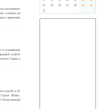
24
25
26
27
28
29
30
сил постоянного
31
ия в учениях на
ость применять
и в астанинском
ародной встрече
ельства Сирии и
ял участие в IX
 Сергея Шойгу.
й Отечественной