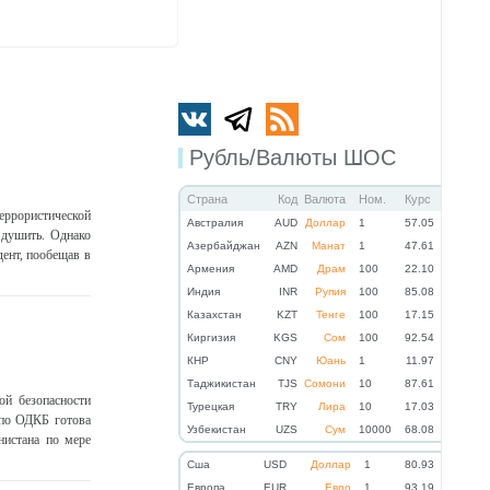
Рубль/Валюты ШОС
Страна
Код
Валюта
Ном.
Курс
еррористической
Австралия
AUD
Доллар
1
57.05
 душить. Однако
Азербайджан
AZN
Манат
1
47.61
дент, пообещав в
Армения
AMD
Драм
100
22.10
Индия
INR
Рупия
100
85.08
Казахстан
KZT
Тенге
100
17.15
Киргизия
KGS
Сом
100
92.54
КНР
CNY
Юань
1
11.97
Таджикистан
TJS
Сомони
10
87.61
ой безопасности
Турецкая
TRY
Лира
10
17.03
 по ОДКБ готова
Узбекистан
UZS
Сум
10000
68.08
нистана по мере
Cша
USD
Доллар
1
80.93
Eвропа
EUR
Евро
1
93.19