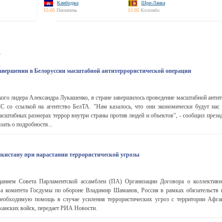
Камбоджа
Шри-Ланка
15:05
Пномпень
15:05
Коломбо
ь
авершении в Белоруссии масштабной антитеррористической операции
ого лидера Александра Лукашенко, в стране завершилось проведение масштабной антит
СС со ссылкой на агентство БелТА. "Нам казалось, что они экономически будут нас
асштабных размерах террор внутри страны против людей и объектов", - сообщил прези
ать о подробностя...
кистану при нарастании террористической угрозы
данием Совета Парламентской ассамблеи (ПА) Организации Договора о коллективн
а комитета Госдумы по обороне Владимир Шаманов, Россия в рамках обязательств
необходимую помощь в случае усиления террористических угроз с территории Афга
канских войск, передает РИА Новости.