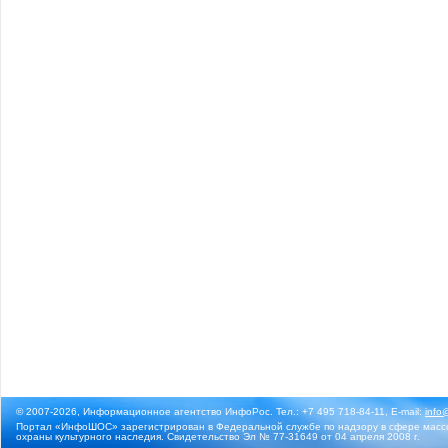
© 2007-2026, Информационное агентство ИнфоРос. Тел.: +7 495 718-84-11, E-mail:
info
Портал «ИнфоШОС» зарегистрирован в Федеральной службе по надзору в сфере массо
охраны культурного наследия. Свидетельство Эл № 77-31649 от 04 апреля 2008 г.