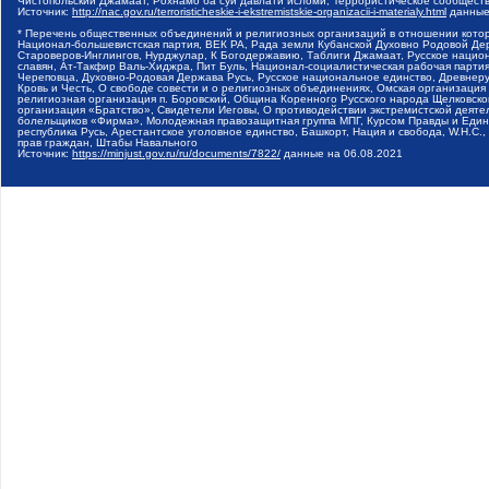
Чистопольский Джамаат, Рохнамо ба суи давлати исломи, Террористическое сообщест
Источник:
http://nac.gov.ru/terroristicheskie-i-ekstremistskie-organizacii-i-materialy.html
данные
* Перечень общественных объединений и религиозных организаций в отношении котор
Национал-большевистская партия, ВЕК РА, Рада земли Кубанской Духовно Родовой Де
Староверов-Инглингов, Нурджулар, К Богодержавию, Таблиги Джамаат, Русское наци
славян, Ат-Такфир Валь-Хиджра, Пит Буль, Национал-социалистическая рабочая парт
Череповца, Духовно-Родовая Держава Русь, Русское национальное единство, Древнер
Кровь и Честь, О свободе совести и о религиозных объединениях, Омская организаци
религиозная организация п. Боровский, Община Коренного Русского народа Щелковског
организация «Братство», Свидетели Иеговы, О противодействии экстремистской деяте
болельщиков «Фирма», Молодежная правозащитная группа МПГ, Курсом Правды и Единен
республика Русь, Арестантское уголовное единство, Башкорт, Нация и свобода, W.H.С
прав граждан, Штабы Навального
Источник:
https://minjust.gov.ru/ru/documents/7822/
данные на
06.08.2021