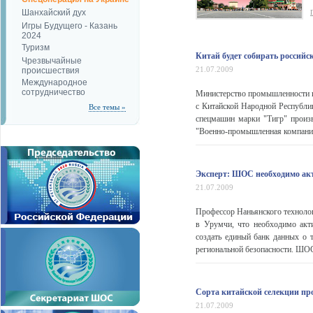
Шанхайский дух
Игры Будущего - Казань
2024
Туризм
Китай будет собирать россий
Чрезвычайные
21.07.2009
происшествия
Международное
сотрудничество
Министерство промышленности и
с Китайской Народной Республик
Все темы »
спецмашин марки "Тигр" произв
"Военно-промышленная компания"
Эксперт: ШОС необходимо акт
21.07.2009
Профессор Наньянского технолог
в Урумчи, что необходимо акт
создать единый банк данных о 
региональной безопасности. ШОС
Сорта китайской селекции пр
21.07.2009