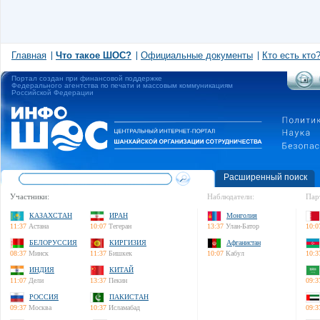
Главная
Что такое ШОС?
Официальные документы
Кто есть кто
Портал создан при финансовой поддержке
Федерального агентства по печати и массовым коммуникациям
Российской Федерации
Расширенный поиск
Участники:
Наблюдатели:
Пар
КАЗАХСТАН
ИРАН
Монголия
11:37
Астана
10:07
Тегеран
13:37
Улан-Батор
10:0
БЕЛОРУССИЯ
КИРГИЗИЯ
Афганистан
08:37
Минск
11:37
Бишкек
10:07
Кабул
10:3
ИНДИЯ
КИТАЙ
11:07
Дели
13:37
Пекин
09:3
РОССИЯ
ПАКИСТАН
09:37
Москва
10:37
Исламабад
09:3