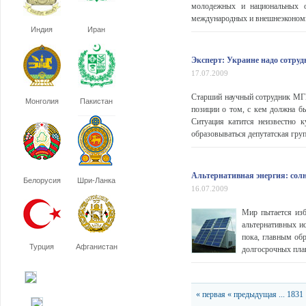
молодежных и национальных о
международных и внешнеэкономич
Индия
Иран
Эксперт: Украине надо сотру
17.07.2009
Старший научный сотрудник МГ
Монголия
Пакистан
позиции о том, с кем должна бы
Ситуация катится неизвестно к
образовываться депутатская груп
Альтернативная энергия: солнц
Белорусия
Шри-Ланка
16.07.2009
Мир пытается изб
альтернативных и
пока, главным обр
Турция
Афганистан
долгосрочных пла
« первая
« предыдущая
...
1831