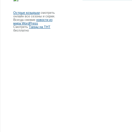
Острые козырьки
смотреть
онлайн все сезоны и серии.
Всегда свежие
новости из
мира WordPress
Смотреть
Танцы на ТНТ
бесплатно