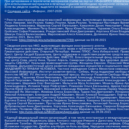
При цитировании и перепечатке материалов ссылка на портал «ИнфоШОС» обязательн
Для использования материалов в печатных изданиях необходимо письменное согласие
Если вы увидели ошибку, выделите ее мышкой и нажмите клавиши Ctrl+Enter
©
Создание сайта
- Инфорос, 2007-2026
* Реестр иностранных средств массовой информации, выполняющих функции иностранн
Голос Америки, Idel.Реалии, Кавказ.Реалии, Крым.Реалии, Телеканал Настоящее Время
Людмила Алексеевна, Маркелов Сергей Евгеньевич, Камалягин Денис Николаевич, Апах
Александрович, Маняхин Петр Борисович, Ярош Юлия Петровна, Чуракова Ольга Влади
Гройсман Софья Романовна, Рождественский Илья Дмитриевич, Апухтина Юлия Владимир
Шмагун Олеся Валентиновна, Мароховская Алеся Алексеевна, Долинина Ирина Никола
редактор 2021, Вега 2021
Источник:
https://minjust.gov.ru/ru/documents/7755/
данные на
03.09.2021
* Сведения реестра НКО, выполняющих функции иностранного агента:
Фонд защиты прав граждан Штаб, Институт права и публичной политики, Лаборатория
Гуманитарное действие, Открытый Петербург, Феникс ПЛЮС, Лига Избирателей, Правов
Крест, Центр Хасдей Ерушалаим, Центр поддержки и содействия развитию средств мас
информационных инициатив Действие, ВМЕСТЕ, Благотворительный фонд охраны здоров
Так, центр Сова, центр Анна, Проект Апрель, Самарская губерния, Эра здоровья, пр
защиты СИБАЛЬТ, Уральская правозащитная группа, Женщины Евразии, Рязанский Мемо
человека, Дальневосточный центр развития гражданских инициатив и социального пар
АКАДЕМИЯ ПО ПРАВАМ ЧЕЛОВЕКА, Частное учреждение Совета Министров северных стр
Массовой Информации, Институт развития прессы - Сибирь, Фонд поддержки свободы 
агентство МЕМО. РУ, Институт региональной прессы, Институт Развития Свободы Инф
Борисовна, Таранова Юлия Николаевна, Туровский Александр Алексеевич, Васильева 
Сергей Георгиевич, Пивоваров Андрей Сергеевич, Писемский Евгений Александрович,
Викторович, Шарипков Олег Викторович, Мальсагов Муса Асланович, Мошель Ирина Ар
Александровна, Исламов Тимур Рифгатович, Романова Ольга Евгеньевна, Щаров Серг
Паутов Юрий Анатольевич, Верховский Александр Маркович, Пислакова-Паркер Марина
Рачинский Ян Збигневич, Жемкова Елена Борисовна, Гудков Лев Дмитриевич, Иллари
Николай Алексеевич, Блинушов Андрей Юрьевич, Мосин Алексей Геннадьевич, Гефтер
Владимировна, Баженова Светлана Куприяновна, Исаев Сергей Владимирович, Максим
Буртина Елена Юрьевна, Гендель Людмила Залмановна, Кокорина Екатерина Алексеев
Подузов Сергей Васильевич, Протасова Ирина Вячеславовна, Литинский Леонид Борис
Добровольская Анна Дмитриевна, Королева Александра Евгеньевна, Смирнов Владими
Петрович, Полякова Мара Федоровна, Резник Генри Маркович, Захаров Герман Конста
Источник:
http://unro.minjust.ru/NKOForeignAgent.aspx
данные на
28.08.2021
* Единый федеральный список организаций, в том числе иностранных и международны
Высший военный Маджлисуль Шура, Конгресс народов Ичкерии и Дагестана, Аль-Каида, 
Движение Талибан, Исламская партия Туркестана, Общество социальных реформ, Общес
Исламское государство, Джабха аль-Нусра ли-Ахль аш-Шам, Народное ополчение имен