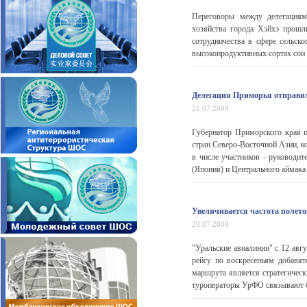
Переговоры между делегациями
хозяйства города Хэйхэ прошл
сотрудничества в сфере сельско
высокопродуктивных сортах сои и
Делегация Приморья отправил
21.07.2009
Губернатор Приморского края п
стран Северо-Восточной Азии, к
в числе участников - руководи
(Япония) и Центрального аймака
Увеличивается частота полето
20.07.2009
"Уральские авиалинии" с 12 авг
рейсу по воскресеньям добавят
маршрута является стратегическ
туроператоры УрФО связывают б