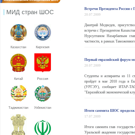
Встречи Президента России с
МИД стран ШОС
20.07.2009
Дмитрий Медведев, присутство
встречи с Президентом Казахст
Нурсултаном Назарбаевым глав
частности, в рамках Таможенного
Казахстан
Киргизия
Первый евразийский форум мо
20.07.2009
Студенты и аспиранты из 11 с
Китай
Россия
пройдет в мае 2010 года в Ека
(УРГЭУ), сообщает ИТАР-ТАСС
"Евразийский экономический клу
Таджикистан
Узбекистан
Итоги саммита ШОС продолжа
17.07.2009
Итоги саммита глав государств
Уральской академии государств