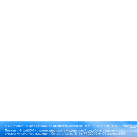
© 2007-2026, Информационное агентство ИнфоРос. Тел.: +7 495 718-84-11, E-mail:
info
Портал «ИнфоШОС» зарегистрирован в Федеральной службе по надзору в сфере массо
охраны культурного наследия. Свидетельство Эл № 77-31649 от 04 апреля 2008 г.