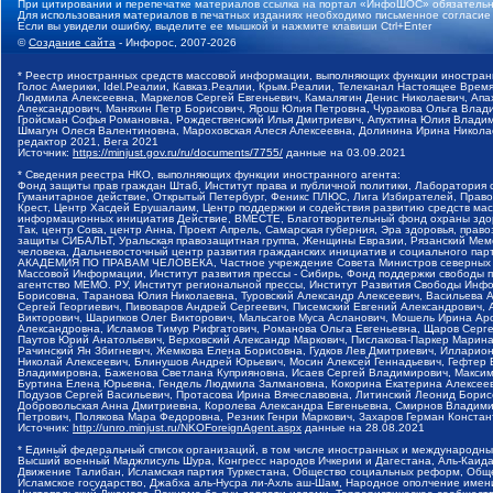
При цитировании и перепечатке материалов ссылка на портал «ИнфоШОС» обязательн
Для использования материалов в печатных изданиях необходимо письменное согласие
Если вы увидели ошибку, выделите ее мышкой и нажмите клавиши Ctrl+Enter
©
Создание сайта
- Инфорос, 2007-2026
* Реестр иностранных средств массовой информации, выполняющих функции иностранн
Голос Америки, Idel.Реалии, Кавказ.Реалии, Крым.Реалии, Телеканал Настоящее Время
Людмила Алексеевна, Маркелов Сергей Евгеньевич, Камалягин Денис Николаевич, Апах
Александрович, Маняхин Петр Борисович, Ярош Юлия Петровна, Чуракова Ольга Влади
Гройсман Софья Романовна, Рождественский Илья Дмитриевич, Апухтина Юлия Владимир
Шмагун Олеся Валентиновна, Мароховская Алеся Алексеевна, Долинина Ирина Никола
редактор 2021, Вега 2021
Источник:
https://minjust.gov.ru/ru/documents/7755/
данные на
03.09.2021
* Сведения реестра НКО, выполняющих функции иностранного агента:
Фонд защиты прав граждан Штаб, Институт права и публичной политики, Лаборатория
Гуманитарное действие, Открытый Петербург, Феникс ПЛЮС, Лига Избирателей, Правов
Крест, Центр Хасдей Ерушалаим, Центр поддержки и содействия развитию средств мас
информационных инициатив Действие, ВМЕСТЕ, Благотворительный фонд охраны здоров
Так, центр Сова, центр Анна, Проект Апрель, Самарская губерния, Эра здоровья, пр
защиты СИБАЛЬТ, Уральская правозащитная группа, Женщины Евразии, Рязанский Мемо
человека, Дальневосточный центр развития гражданских инициатив и социального пар
АКАДЕМИЯ ПО ПРАВАМ ЧЕЛОВЕКА, Частное учреждение Совета Министров северных стр
Массовой Информации, Институт развития прессы - Сибирь, Фонд поддержки свободы 
агентство МЕМО. РУ, Институт региональной прессы, Институт Развития Свободы Инф
Борисовна, Таранова Юлия Николаевна, Туровский Александр Алексеевич, Васильева 
Сергей Георгиевич, Пивоваров Андрей Сергеевич, Писемский Евгений Александрович,
Викторович, Шарипков Олег Викторович, Мальсагов Муса Асланович, Мошель Ирина Ар
Александровна, Исламов Тимур Рифгатович, Романова Ольга Евгеньевна, Щаров Серг
Паутов Юрий Анатольевич, Верховский Александр Маркович, Пислакова-Паркер Марина
Рачинский Ян Збигневич, Жемкова Елена Борисовна, Гудков Лев Дмитриевич, Иллари
Николай Алексеевич, Блинушов Андрей Юрьевич, Мосин Алексей Геннадьевич, Гефтер
Владимировна, Баженова Светлана Куприяновна, Исаев Сергей Владимирович, Максим
Буртина Елена Юрьевна, Гендель Людмила Залмановна, Кокорина Екатерина Алексеев
Подузов Сергей Васильевич, Протасова Ирина Вячеславовна, Литинский Леонид Борис
Добровольская Анна Дмитриевна, Королева Александра Евгеньевна, Смирнов Владими
Петрович, Полякова Мара Федоровна, Резник Генри Маркович, Захаров Герман Конста
Источник:
http://unro.minjust.ru/NKOForeignAgent.aspx
данные на
28.08.2021
* Единый федеральный список организаций, в том числе иностранных и международны
Высший военный Маджлисуль Шура, Конгресс народов Ичкерии и Дагестана, Аль-Каида, 
Движение Талибан, Исламская партия Туркестана, Общество социальных реформ, Общес
Исламское государство, Джабха аль-Нусра ли-Ахль аш-Шам, Народное ополчение имен