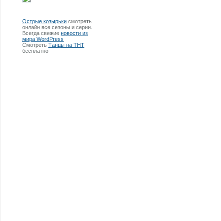
Острые козырьки
смотреть
онлайн все сезоны и серии.
Всегда свежие
новости из
мира WordPress
Смотреть
Танцы на ТНТ
бесплатно