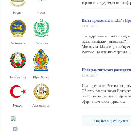
торговое сотрудничество и в сфе
Индия
Иран
Визит председателя КНР в Ира
21.01.2016
"Государственный визит предс
ирано-китайских отношений", 
Монголия
Пакистан
Мохаммед Маранди, сообщает r
Востоке. По мнению Маранди, Бли
Иран рассчитывает расширить 
19.01.2016
Белорусия
Шри-Ланка
Иран предлагает России открыть
Об этом заявил посол Исламско
после снятия санкций с Ирана 
сфер - в том числе туристич...
Турция
Афганистан
« первая
« предыдущая
..