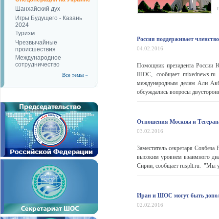
Шанхайский дух
Игры Будущего - Казань
2024
Туризм
Россия поддерживает членст
Чрезвычайные
04.02.2016
происшествия
Международное
сотрудничество
Помощник президента России Юр
ШОС, сообщает mixednews.ru.
Все темы »
международным делам Али Акба
обсуждались вопросы двусторонне
Отношения Москвы и Тегерана
03.02.2016
Заместитель секретаря Совбеза
высоким уровнем взаимного диа
Сирии, сообщает rusplt.ru. "Мы
Иран и ШОС могут быть допол
02.02.2016