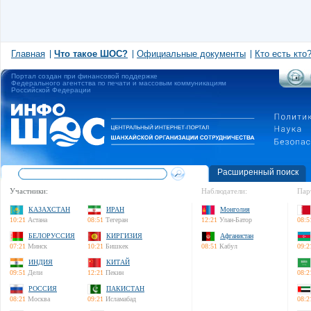
Главная
Что такое ШОС?
Официальные документы
Кто есть кто
Портал создан при финансовой поддержке
Федерального агентства по печати и массовым коммуникациям
Российской Федерации
Расширенный поиск
Участники:
Наблюдатели:
Пар
КАЗАХСТАН
ИРАН
Монголия
10:21
Астана
08:51
Тегеран
12:21
Улан-Батор
08:5
БЕЛОРУССИЯ
КИРГИЗИЯ
Афганистан
07:21
Минск
10:21
Бишкек
08:51
Кабул
09:2
ИНДИЯ
КИТАЙ
09:51
Дели
12:21
Пекин
08:2
РОССИЯ
ПАКИСТАН
08:21
Москва
09:21
Исламабад
08:2