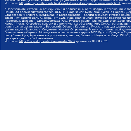
Чистопольский Джамаат, Рохнамо ба суи давлати исломи, Террористическое сообщест
Источник:
http://nac.gov.ru/terroristicheskie-i-ekstremistskie-organizacii-i-materialy.html
данные
* Перечень общественных объединений и религиозных организаций в отношении котор
Национал-большевистская партия, ВЕК РА, Рада земли Кубанской Духовно Родовой Де
Староверов-Инглингов, Нурджулар, К Богодержавию, Таблиги Джамаат, Русское наци
славян, Ат-Такфир Валь-Хиджра, Пит Буль, Национал-социалистическая рабочая парт
Череповца, Духовно-Родовая Держава Русь, Русское национальное единство, Древнер
Кровь и Честь, О свободе совести и о религиозных объединениях, Омская организаци
религиозная организация п. Боровский, Община Коренного Русского народа Щелковског
организация «Братство», Свидетели Иеговы, О противодействии экстремистской деяте
болельщиков «Фирма», Молодежная правозащитная группа МПГ, Курсом Правды и Единен
республика Русь, Арестантское уголовное единство, Башкорт, Нация и свобода, W.H.С
прав граждан, Штабы Навального
Источник:
https://minjust.gov.ru/ru/documents/7822/
данные на
06.08.2021