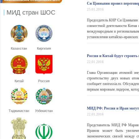
Си Цзиньпин провел перегово
25.01.2016
МИД стран ШОС
Председатель КНР Си Цзиньпин 
совместной деятельности Китая 
международным и региональным 
установлении китайско-иранских
Казахстан
Киргизия
Россия и Китай будут строить
22.01.2016
Глава Организации атомной эне
строительству двух новых ато
Китай
Россия
сообщает eastrussia.ru. Обсужд
первым мировым лидером, который
МИД РФ: Россия и Иран могут
Таджикистан
Узбекистан
22.01.2016
Представитель МИД РФ Мария З
Ираном может быть увеличен,
экономических связей между с