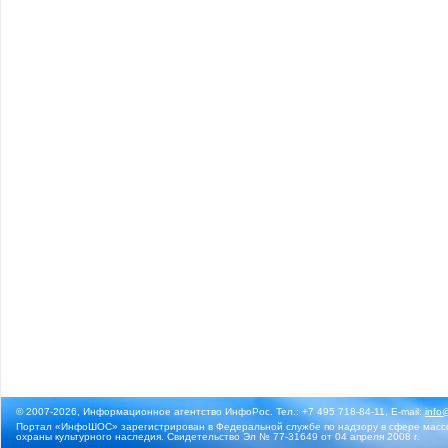
© 2007-2026, Информационное агентство ИнфоРос. Тел.: +7 495 718-84-11, E-mail:
info
Портал «ИнфоШОС» зарегистрирован в Федеральной службе по надзору в сфере массо
охраны культурного наследия. Свидетельство Эл № 77-31649 от 04 апреля 2008 г.