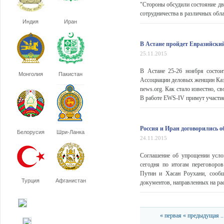
"Стороны обсудили состояние дв
сотрудничества в различных обла
Индия
Иран
В Астане пройдет Евразийск
25.11.2015
В Астане 25-26 ноября состо
Монголия
Пакистан
Ассоциации деловых женщин Каза
news.org. Как стало известно, с
В работе EWS-IV примут участие 
Россия и Иран договорились 
Белорусия
Шри-Ланка
24.11.2015
Соглашение об упрощении усло
сегодня по итогам переговоро
Путин и Хасан Роухани, сообщ
Турция
Афганистан
документов, направленных на ра
« первая
« предыдущая
..