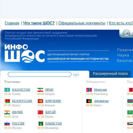
Главная
Что такое ШОС?
Официальные документы
Кто есть кто
Портал создан при финансовой поддержке
Федерального агентства по печати и массовым коммуникациям
Российской Федерации
Расширенный поиск
Участники:
Наблюдатели:
Пар
КАЗАХСТАН
ИРАН
Монголия
10:30
Астана
09:00
Тегеран
12:30
Улан-Батор
09:0
БЕЛОРУССИЯ
КИРГИЗИЯ
Афганистан
07:30
Минск
10:30
Бишкек
09:00
Кабул
09:3
ИНДИЯ
КИТАЙ
10:00
Дели
12:30
Пекин
08:3
РОССИЯ
ПАКИСТАН
08:30
Москва
09:30
Исламабад
08:3