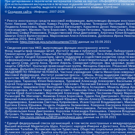
При цитировании и перепечатке материалов ссылка на портал «ИнфоШОС» обязательн
Для использования материалов в печатных изданиях необходимо письменное согласие
Если вы увидели ошибку, выделите ее мышкой и нажмите клавиши Ctrl+Enter
©
Создание сайта
- Инфорос, 2007-2026
* Реестр иностранных средств массовой информации, выполняющих функции иностранн
Голос Америки, Idel.Реалии, Кавказ.Реалии, Крым.Реалии, Телеканал Настоящее Время
Людмила Алексеевна, Маркелов Сергей Евгеньевич, Камалягин Денис Николаевич, Апах
Александрович, Маняхин Петр Борисович, Ярош Юлия Петровна, Чуракова Ольга Влади
Гройсман Софья Романовна, Рождественский Илья Дмитриевич, Апухтина Юлия Владимир
Шмагун Олеся Валентиновна, Мароховская Алеся Алексеевна, Долинина Ирина Никола
редактор 2021, Вега 2021
Источник:
https://minjust.gov.ru/ru/documents/7755/
данные на
03.09.2021
* Сведения реестра НКО, выполняющих функции иностранного агента:
Фонд защиты прав граждан Штаб, Институт права и публичной политики, Лаборатория
Гуманитарное действие, Открытый Петербург, Феникс ПЛЮС, Лига Избирателей, Правов
Крест, Центр Хасдей Ерушалаим, Центр поддержки и содействия развитию средств мас
информационных инициатив Действие, ВМЕСТЕ, Благотворительный фонд охраны здоров
Так, центр Сова, центр Анна, Проект Апрель, Самарская губерния, Эра здоровья, пр
защиты СИБАЛЬТ, Уральская правозащитная группа, Женщины Евразии, Рязанский Мемо
человека, Дальневосточный центр развития гражданских инициатив и социального пар
АКАДЕМИЯ ПО ПРАВАМ ЧЕЛОВЕКА, Частное учреждение Совета Министров северных стр
Массовой Информации, Институт развития прессы - Сибирь, Фонд поддержки свободы 
агентство МЕМО. РУ, Институт региональной прессы, Институт Развития Свободы Инф
Борисовна, Таранова Юлия Николаевна, Туровский Александр Алексеевич, Васильева 
Сергей Георгиевич, Пивоваров Андрей Сергеевич, Писемский Евгений Александрович,
Викторович, Шарипков Олег Викторович, Мальсагов Муса Асланович, Мошель Ирина Ар
Александровна, Исламов Тимур Рифгатович, Романова Ольга Евгеньевна, Щаров Серг
Паутов Юрий Анатольевич, Верховский Александр Маркович, Пислакова-Паркер Марина
Рачинский Ян Збигневич, Жемкова Елена Борисовна, Гудков Лев Дмитриевич, Иллари
Николай Алексеевич, Блинушов Андрей Юрьевич, Мосин Алексей Геннадьевич, Гефтер
Владимировна, Баженова Светлана Куприяновна, Исаев Сергей Владимирович, Максим
Буртина Елена Юрьевна, Гендель Людмила Залмановна, Кокорина Екатерина Алексеев
Подузов Сергей Васильевич, Протасова Ирина Вячеславовна, Литинский Леонид Борис
Добровольская Анна Дмитриевна, Королева Александра Евгеньевна, Смирнов Владими
Петрович, Полякова Мара Федоровна, Резник Генри Маркович, Захаров Герман Конста
Источник:
http://unro.minjust.ru/NKOForeignAgent.aspx
данные на
28.08.2021
* Единый федеральный список организаций, в том числе иностранных и международны
Высший военный Маджлисуль Шура, Конгресс народов Ичкерии и Дагестана, Аль-Каида, 
Движение Талибан, Исламская партия Туркестана, Общество социальных реформ, Общес
Исламское государство, Джабха аль-Нусра ли-Ахль аш-Шам, Народное ополчение имен