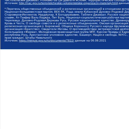
Чистопольский Джамаат, Рохнамо ба суи давлати исломи, Террористическое сообщест
Источник:
http://nac.gov.ru/terroristicheskie-i-ekstremistskie-organizacii-i-materialy.html
данные
* Перечень общественных объединений и религиозных организаций в отношении котор
Национал-большевистская партия, ВЕК РА, Рада земли Кубанской Духовно Родовой Де
Староверов-Инглингов, Нурджулар, К Богодержавию, Таблиги Джамаат, Русское наци
славян, Ат-Такфир Валь-Хиджра, Пит Буль, Национал-социалистическая рабочая парт
Череповца, Духовно-Родовая Держава Русь, Русское национальное единство, Древнер
Кровь и Честь, О свободе совести и о религиозных объединениях, Омская организаци
религиозная организация п. Боровский, Община Коренного Русского народа Щелковског
организация «Братство», Свидетели Иеговы, О противодействии экстремистской деяте
болельщиков «Фирма», Молодежная правозащитная группа МПГ, Курсом Правды и Единен
республика Русь, Арестантское уголовное единство, Башкорт, Нация и свобода, W.H.С
прав граждан, Штабы Навального
Источник:
https://minjust.gov.ru/ru/documents/7822/
данные на
06.08.2021