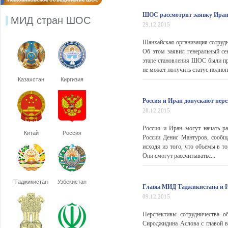
ШОС рассмотрит заявку Иран
МИД стран ШОС
29.12.2015
Шанхайская организация сотрудн
Об этом заявил генеральный се
этапе становления ШОС были пр
не может получить статус полнопр
Казахстан
Киргизия
Россия и Иран допускают пер
28.12.2015
Россия и Иран могут начать р
Китай
Россия
России Денис Мантуров, сообщ
исходя из того, что объемы в то
Они смогут рассчитыватьс...
Таджикистан
Узбекистан
Главы МИД Таджикистана и Ир
09.12.2015
Перспективы сотрудничества о
Сироджидина Аслова с главой в