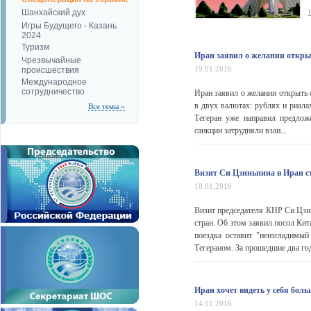
Шанхайский дух
Игры Будущего - Казань
2024
Туризм
Иран заявил о желании открыт
Чрезвычайные
19.01.2016
происшествия
Международное
сотрудничество
Иран заявил о желании открыть 
в двух валютах: рублях и риала
Все темы »
Тегеран уже направил предлож
санкции затрудняли взаи...
Визит Си Цзиньпина в Иран с
18.01.2016
Визит председателя КНР Си Цзи
стран. Об этом заявил посол Кит
поездка оставит "неизгладимы
Тегераном. За прошедшие два год
Иран хочет видеть у себя бол
14.01.2016