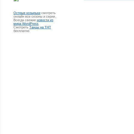
Острые козырьки
смотреть
онлайн все сезоны и серии.
Всегда свежие
новости из
мира WordPress
Смотреть
Танцы на ТНТ
бесплатно