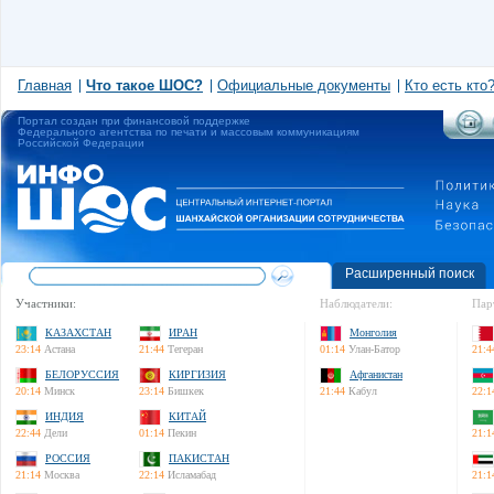
Главная
Что такое ШОС?
Официальные документы
Кто есть кто
Портал создан при финансовой поддержке
Федерального агентства по печати и массовым коммуникациям
Российской Федерации
Расширенный поиск
Участники:
Наблюдатели:
Пар
КАЗАХСТАН
ИРАН
Монголия
23:14
Астана
21:44
Тегеран
01:14
Улан-Батор
21:4
БЕЛОРУССИЯ
КИРГИЗИЯ
Афганистан
20:14
Минск
23:14
Бишкек
21:44
Кабул
22:1
ИНДИЯ
КИТАЙ
22:44
Дели
01:14
Пекин
21:1
РОССИЯ
ПАКИСТАН
21:14
Москва
22:14
Исламабад
21:1