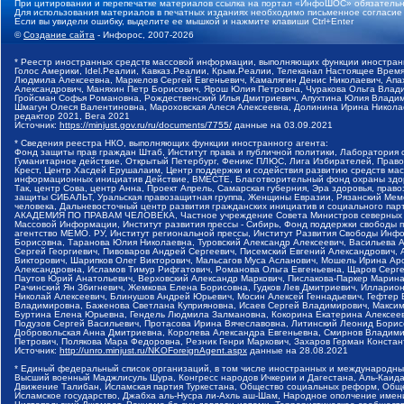
При цитировании и перепечатке материалов ссылка на портал «ИнфоШОС» обязательн
Для использования материалов в печатных изданиях необходимо письменное согласие
Если вы увидели ошибку, выделите ее мышкой и нажмите клавиши Ctrl+Enter
©
Создание сайта
- Инфорос, 2007-2026
* Реестр иностранных средств массовой информации, выполняющих функции иностранн
Голос Америки, Idel.Реалии, Кавказ.Реалии, Крым.Реалии, Телеканал Настоящее Время
Людмила Алексеевна, Маркелов Сергей Евгеньевич, Камалягин Денис Николаевич, Апах
Александрович, Маняхин Петр Борисович, Ярош Юлия Петровна, Чуракова Ольга Влади
Гройсман Софья Романовна, Рождественский Илья Дмитриевич, Апухтина Юлия Владимир
Шмагун Олеся Валентиновна, Мароховская Алеся Алексеевна, Долинина Ирина Никола
редактор 2021, Вега 2021
Источник:
https://minjust.gov.ru/ru/documents/7755/
данные на
03.09.2021
* Сведения реестра НКО, выполняющих функции иностранного агента:
Фонд защиты прав граждан Штаб, Институт права и публичной политики, Лаборатория
Гуманитарное действие, Открытый Петербург, Феникс ПЛЮС, Лига Избирателей, Правов
Крест, Центр Хасдей Ерушалаим, Центр поддержки и содействия развитию средств мас
информационных инициатив Действие, ВМЕСТЕ, Благотворительный фонд охраны здоров
Так, центр Сова, центр Анна, Проект Апрель, Самарская губерния, Эра здоровья, пр
защиты СИБАЛЬТ, Уральская правозащитная группа, Женщины Евразии, Рязанский Мемо
человека, Дальневосточный центр развития гражданских инициатив и социального пар
АКАДЕМИЯ ПО ПРАВАМ ЧЕЛОВЕКА, Частное учреждение Совета Министров северных стр
Массовой Информации, Институт развития прессы - Сибирь, Фонд поддержки свободы 
агентство МЕМО. РУ, Институт региональной прессы, Институт Развития Свободы Инф
Борисовна, Таранова Юлия Николаевна, Туровский Александр Алексеевич, Васильева 
Сергей Георгиевич, Пивоваров Андрей Сергеевич, Писемский Евгений Александрович,
Викторович, Шарипков Олег Викторович, Мальсагов Муса Асланович, Мошель Ирина Ар
Александровна, Исламов Тимур Рифгатович, Романова Ольга Евгеньевна, Щаров Серг
Паутов Юрий Анатольевич, Верховский Александр Маркович, Пислакова-Паркер Марина
Рачинский Ян Збигневич, Жемкова Елена Борисовна, Гудков Лев Дмитриевич, Иллари
Николай Алексеевич, Блинушов Андрей Юрьевич, Мосин Алексей Геннадьевич, Гефтер
Владимировна, Баженова Светлана Куприяновна, Исаев Сергей Владимирович, Максим
Буртина Елена Юрьевна, Гендель Людмила Залмановна, Кокорина Екатерина Алексеев
Подузов Сергей Васильевич, Протасова Ирина Вячеславовна, Литинский Леонид Борис
Добровольская Анна Дмитриевна, Королева Александра Евгеньевна, Смирнов Владими
Петрович, Полякова Мара Федоровна, Резник Генри Маркович, Захаров Герман Конста
Источник:
http://unro.minjust.ru/NKOForeignAgent.aspx
данные на
28.08.2021
* Единый федеральный список организаций, в том числе иностранных и международны
Высший военный Маджлисуль Шура, Конгресс народов Ичкерии и Дагестана, Аль-Каида, 
Движение Талибан, Исламская партия Туркестана, Общество социальных реформ, Общес
Исламское государство, Джабха аль-Нусра ли-Ахль аш-Шам, Народное ополчение имен