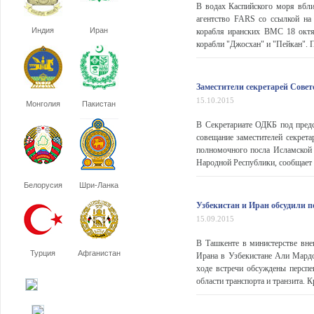
В водах Каспийского моря вбли
агентство FARS со ссылкой на
Индия
Иран
корабля иранских ВМС 18 октя
корабли "Джосхан" и "Пейкан". П
Заместители секретарей Совет
15.10.2015
Монголия
Пакистан
В Секретариате ОДКБ под предс
совещание заместителей секрета
полномочного посла Исламской 
Народной Республики, сообщает 
Белорусия
Шри-Ланка
Узбекистан и Иран обсудили п
15.09.2015
В Ташкенте в министерстве вне
Турция
Афганистан
Ирана в Узбекистане Али Мард
ходе встречи обсуждены перспе
области транспорта и транзита. 