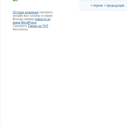
« первая
« предыдущая
..
Острые козырьки
смотреть
онлайн все сезоны и серии.
Всегда свежие
новости из
мира WordPress
Смотреть
Танцы на ТНТ
бесплатно