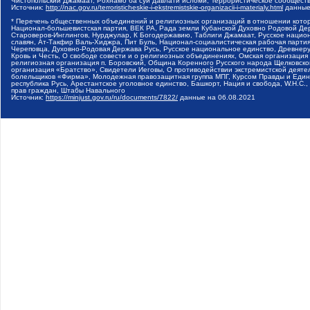
Чистопольский Джамаат, Рохнамо ба суи давлати исломи, Террористическое сообщест
Источник:
http://nac.gov.ru/terroristicheskie-i-ekstremistskie-organizacii-i-materialy.html
данные
* Перечень общественных объединений и религиозных организаций в отношении котор
Национал-большевистская партия, ВЕК РА, Рада земли Кубанской Духовно Родовой Де
Староверов-Инглингов, Нурджулар, К Богодержавию, Таблиги Джамаат, Русское наци
славян, Ат-Такфир Валь-Хиджра, Пит Буль, Национал-социалистическая рабочая парт
Череповца, Духовно-Родовая Держава Русь, Русское национальное единство, Древнер
Кровь и Честь, О свободе совести и о религиозных объединениях, Омская организаци
религиозная организация п. Боровский, Община Коренного Русского народа Щелковског
организация «Братство», Свидетели Иеговы, О противодействии экстремистской деяте
болельщиков «Фирма», Молодежная правозащитная группа МПГ, Курсом Правды и Единен
республика Русь, Арестантское уголовное единство, Башкорт, Нация и свобода, W.H.С
прав граждан, Штабы Навального
Источник:
https://minjust.gov.ru/ru/documents/7822/
данные на
06.08.2021