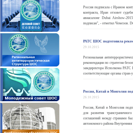
Россия подписала с Ираном конт
контракта, Иран отзовет суде
авиасалоне Dubai Airshow-201
подписан", - отметил Чемезов. Du
РАТС ШОС подготовила реком
29.10.2015
Региональная антитеррористиче
рекомендации по стратегии безо
замдиректора Исполкома РАТС 
соответствующие органы стран-
Россия, Китай и Монголия под
26.10.2015
Россия, Китай и Монголия подп
для развития трансграничног
соглашений между странами был
автономного района Внутренняя 