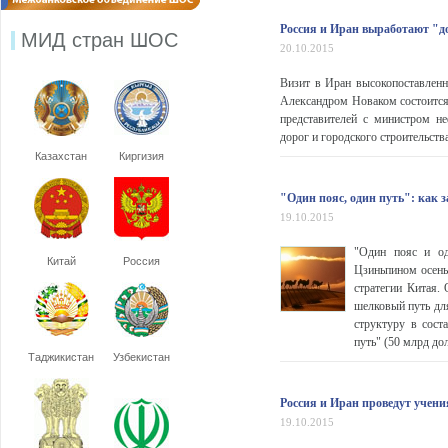
Россия и Иран выработают "д
МИД стран ШОС
20.10.2015
Визит в Иран высокопоставленн
Александром Новаком состоится 
представителей с министром н
дорог и городского строительств
Казахстан
Киргизия
"Один пояс, один путь": как 
19.10.2015
"Один пояс и од
Китай
Россия
Цзиньпином осень
стратегии Китая.
шелковый путь для
структуру в сос
путь" (50 млрд до
Таджикистан
Узбекистан
Россия и Иран проведут учени
19.10.2015