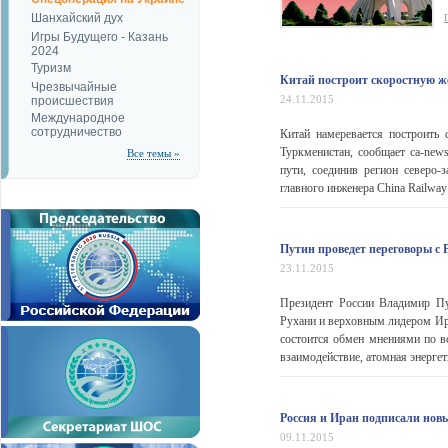
Шанхайский дух
Игры Будущего - Казань
2024
Туризм
Китай построит скоростную ж
Чрезвычайные
24.11.2015
происшествия
Международное
сотрудничество
Китай намеревается построить
Туркменистан, сообщает ca-new
Все темы »
пути, соединив регион северо
главного инженера China Railway
Путин проведет переговоры с 
23.11.2015
Президент России Владимир Пу
Рухани и верховным лидером Ира
состоится обмен мнениями по в
взаимодействие, атомная энергети
Россия и Иран подписали нов
09.11.2015