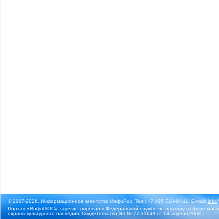
© 2007-2026, Информационное агентство ИнфоРос. Тел.: +7 495 718-84-11, E-mail:
info
Портал «ИнфоШОС» зарегистрирован в Федеральной службе по надзору в сфере массо
охраны культурного наследия. Свидетельство Эл № 77-31649 от 04 апреля 2008 г.