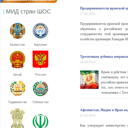
Предприниматели иранской пр
МИД стран ШОС
17.04.2014
Предприниматели иранской про
обратились к российскому д
сотрудничества этой провинци
хозяйства провинции Хамадан Ма
Казахстан
Киргизия
Треснувшая дубинка америка
16.04.2014
Крым и действия 
Китай
Россия
считавшему, что о
российско-иранск
тех, кто отчего-
отношениях с Тег
Таджикистан
Узбекистан
Афганистан, Индия и Иран по
07.04.2014
Как утверждает министерство