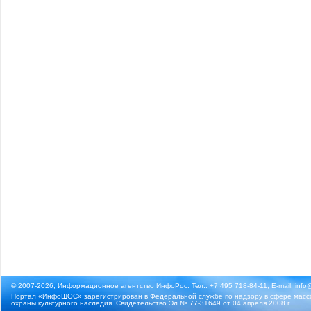
© 2007-2026, Информационное агентство ИнфоРос. Тел.: +7 495 718-84-11, E-mail:
info
Портал «ИнфоШОС» зарегистрирован в Федеральной службе по надзору в сфере массо
охраны культурного наследия. Свидетельство Эл № 77-31649 от 04 апреля 2008 г.