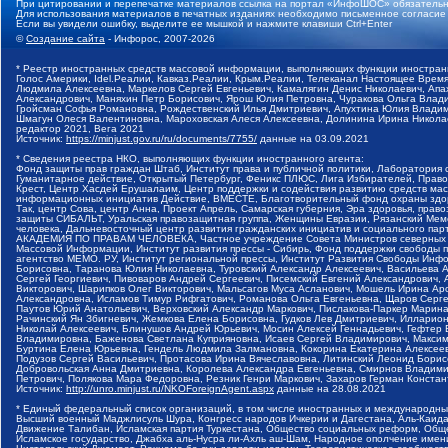
При цитировании и перепечатке материалов ссылка на портал «ИнфоШОС» обязательн
Для использования материалов в печатных изданиях необходимо письменное согласие
Если вы увидели ошибку, выделите ее мышкой и нажмите клавиши Ctrl+Enter
©
Создание сайта
- Инфорос, 2007-2026
* Реестр иностранных средств массовой информации, выполняющих функции иностранн
Голос Америки, Idel.Реалии, Кавказ.Реалии, Крым.Реалии, Телеканал Настоящее Время
Людмила Алексеевна, Маркелов Сергей Евгеньевич, Камалягин Денис Николаевич, Апах
Александрович, Маняхин Петр Борисович, Ярош Юлия Петровна, Чуракова Ольга Влади
Гройсман Софья Романовна, Рождественский Илья Дмитриевич, Апухтина Юлия Владимир
Шмагун Олеся Валентиновна, Мароховская Алеся Алексеевна, Долинина Ирина Никола
редактор 2021, Вега 2021
Источник:
https://minjust.gov.ru/ru/documents/7755/
данные на
03.09.2021
* Сведения реестра НКО, выполняющих функции иностранного агента:
Фонд защиты прав граждан Штаб, Институт права и публичной политики, Лаборатория
Гуманитарное действие, Открытый Петербург, Феникс ПЛЮС, Лига Избирателей, Правов
Крест, Центр Хасдей Ерушалаим, Центр поддержки и содействия развитию средств мас
информационных инициатив Действие, ВМЕСТЕ, Благотворительный фонд охраны здоров
Так, центр Сова, центр Анна, Проект Апрель, Самарская губерния, Эра здоровья, пр
защиты СИБАЛЬТ, Уральская правозащитная группа, Женщины Евразии, Рязанский Мемо
человека, Дальневосточный центр развития гражданских инициатив и социального пар
АКАДЕМИЯ ПО ПРАВАМ ЧЕЛОВЕКА, Частное учреждение Совета Министров северных стр
Массовой Информации, Институт развития прессы - Сибирь, Фонд поддержки свободы 
агентство МЕМО. РУ, Институт региональной прессы, Институт Развития Свободы Инф
Борисовна, Таранова Юлия Николаевна, Туровский Александр Алексеевич, Васильева 
Сергей Георгиевич, Пивоваров Андрей Сергеевич, Писемский Евгений Александрович,
Викторович, Шарипков Олег Викторович, Мальсагов Муса Асланович, Мошель Ирина Ар
Александровна, Исламов Тимур Рифгатович, Романова Ольга Евгеньевна, Щаров Серг
Паутов Юрий Анатольевич, Верховский Александр Маркович, Пислакова-Паркер Марина
Рачинский Ян Збигневич, Жемкова Елена Борисовна, Гудков Лев Дмитриевич, Иллари
Николай Алексеевич, Блинушов Андрей Юрьевич, Мосин Алексей Геннадьевич, Гефтер
Владимировна, Баженова Светлана Куприяновна, Исаев Сергей Владимирович, Максим
Буртина Елена Юрьевна, Гендель Людмила Залмановна, Кокорина Екатерина Алексеев
Подузов Сергей Васильевич, Протасова Ирина Вячеславовна, Литинский Леонид Борис
Добровольская Анна Дмитриевна, Королева Александра Евгеньевна, Смирнов Владими
Петрович, Полякова Мара Федоровна, Резник Генри Маркович, Захаров Герман Конста
Источник:
http://unro.minjust.ru/NKOForeignAgent.aspx
данные на
28.08.2021
* Единый федеральный список организаций, в том числе иностранных и международны
Высший военный Маджлисуль Шура, Конгресс народов Ичкерии и Дагестана, Аль-Каида, 
Движение Талибан, Исламская партия Туркестана, Общество социальных реформ, Общес
Исламское государство, Джабха аль-Нусра ли-Ахль аш-Шам, Народное ополчение имен