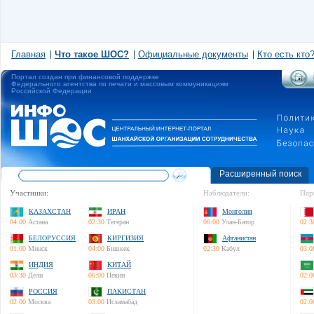
Главная
Что такое ШОС?
Официальные документы
Кто есть кто
Портал создан при финансовой поддержке
Федерального агентства по печати и массовым коммуникациям
Российской Федерации
Расширенный поиск
Участники:
Наблюдатели:
Пар
КАЗАХСТАН
ИРАН
Монголия
04:00
Астана
02:30
Тегеран
06:00
Улан-Батор
02:3
БЕЛОРУССИЯ
КИРГИЗИЯ
Афганистан
01:00
Минск
04:00
Бишкек
02:30
Кабул
03:0
ИНДИЯ
КИТАЙ
03:30
Дели
06:00
Пекин
02:0
РОССИЯ
ПАКИСТАН
02:00
Москва
03:00
Исламабад
02:0