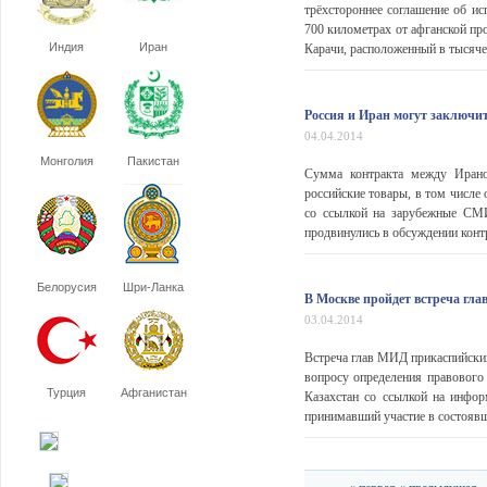
трёхстороннее соглашение об ис
700 километрах от афганской пр
Индия
Иран
Карачи, расположенный в тысяче 
Россия и Иран могут заключит
04.04.2014
Монголия
Пакистан
Сумма контракта между Ирано
российские товары, в том числе
со ссылкой на зарубежные СМИ
продвинулись в обсуждении контр
Белорусия
Шри-Ланка
В Москве пройдет встреча гл
03.04.2014
Встреча глав МИД прикаспийских
вопросу определения правового 
Турция
Афганистан
Казахстан со ссылкой на инфо
принимавший участие в состоявш