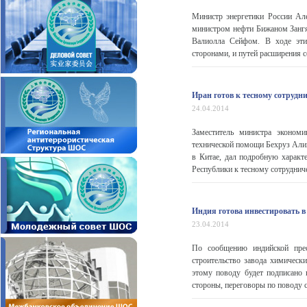
Министр энергетики России Але
министром нефти Бижаном Занг
Валиолла Сейфом. В ходе эти
сторонами, и путей расширения с
Иран готов к тесному сотрудн
24.04.2014
Заместитель министра эконом
технической помощи Бехруз Алиш
в Китае, дал подробную характ
Республики к тесному сотруднич
Индия готова инвестировать в
23.04.2014
По сообщению индийской прес
строительство завода химически
этому поводу будет подписано
стороны, переговоры по поводу ст