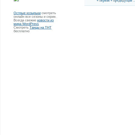
« первая
« предыдущая
..
Острые козырьки
смотреть
онлайн все сезоны и серии.
Всегда свежие
новости из
мира WordPress
Смотреть
Танцы на ТНТ
бесплатно