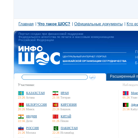
Главная
Что такое ШОС?
Официальные документы
Кто е
Портал создан при финансовой поддержке
Федерального агентства по печати и массовым коммуникациям
Российской Федерации
Расширенный п
Участники:
Наблюдате
КАЗАХСТАН
ИРАН
Монг
23:26
Астана
21:56
Тегеран
01:26
Улан-
БЕЛОРУССИЯ
КИРГИЗИЯ
Афга
20:26
Минск
23:26
Бишкек
21:56
Кабу
ИНДИЯ
КИТАЙ
22:56
Дели
01:26
Пекин
РОССИЯ
ПАКИСТАН
21:26
Москва
22:26
Исламабад