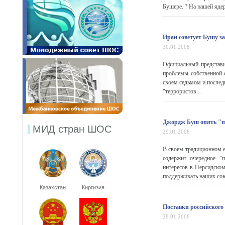
Бушере. ? На нашей яде
Иран советует Бушу з
30.01.2008
Официальный представ
проблемы собственной 
своем седьмом и послед
"террористов...
Джордж Буш опять "п
МИД стран ШОС
29.01.2008
В своем традиционном 
содержит очередное "
интересов в Персидском
поддерживать наших сою
Казахстан
Киргизия
Поставки российского
28.01.2008