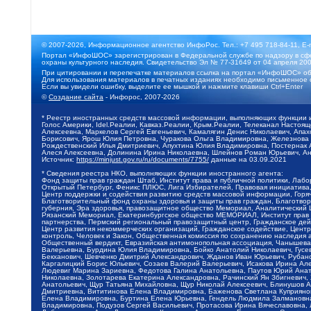
© 2007-2026, Информационное агентство ИнфоРос. Тел.: +7 495 718-84-11, E-
Портал «ИнфоШОС» зарегистрирован в Федеральной службе по надзору в сфе
охраны культурного наследия. Свидетельство Эл № 77-31649 от 04 апреля 200
При цитировании и перепечатке материалов ссылка на портал «ИнфоШОС» об
Для использования материалов в печатных изданиях необходимо письменное 
Если вы увидели ошибку, выделите ее мышкой и нажмите клавиши Ctrl+Enter
©
Создание сайта
- Инфорос, 2007-2026
* Реестр иностранных средств массовой информации, выполняющих функции 
Голос Америки, Idel.Реалии, Кавказ.Реалии, Крым.Реалии, Телеканал Настоя
Алексеевна, Маркелов Сергей Евгеньевич, Камалягин Денис Николаевич, Апах
Борисович, Ярош Юлия Петровна, Чуракова Ольга Владимировна, Железнова М
Рождественский Илья Дмитриевич, Апухтина Юлия Владимировна, Постернак Ал
Алеся Алексеевна, Долинина Ирина Николаевна, Шлейнов Роман Юрьевич, Ани
Источник:
https://minjust.gov.ru/ru/documents/7755/
данные на
03.09.2021
* Сведения реестра НКО, выполняющих функции иностранного агента:
Фонд защиты прав граждан Штаб, Институт права и публичной политики, Лаб
Открытый Петербург, Феникс ПЛЮС, Лига Избирателей, Правовая инициатива, 
Центр поддержки и содействия развитию средств массовой информации, Горя
Благотворительный фонд охраны здоровья и защиты прав граждан, Благотвори
губерния, Эра здоровья, правозащитное общество Мемориал, Аналитический 
Рязанский Мемориал, Екатеринбургское общество МЕМОРИАЛ, Институт прав ч
партнерства, Пермский региональный правозащитный центр, Гражданское де
Центр развития некоммерческих организаций, Гражданское содействие, Цент
контроль, Человек и Закон, Общественная комиссия по сохранению наследия
Общественный вердикт, Евразийская антимонопольная ассоциация, Чанышева 
Валерьевна, Бурдина Юлия Владимировна, Бойко Анатолий Николаевич, Гусев
Бекханович, Шевченко Дмитрий Александрович, Жданов Иван Юрьевич, Рубано
Каргалицкий Борис Юльевич, Созаев Валерий Валерьевич, Исакова Ирина Ал
Людевиг Марина Зариевна, Федотова Галина Анатольевна, Паутов Юрий Анато
Николаевна, Золотарева Екатерина Александровна, Рачинский Ян Збигневич
Анатольевич, Щур Татьяна Михайловна, Щур Николай Алексеевич, Блинушов 
Дмитриевна, Вититинова Елена Владимировна, Баженова Светлана Куприяновн
Елена Владимировна, Буртина Елена Юрьевна, Гендель Людмила Залмановна,
Владимировна, Подузов Сергей Васильевич, Протасова Ирина Вячеславовна, 