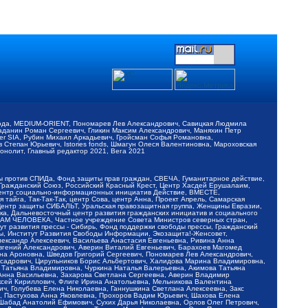
обода, MEDIUM-ORIENT, Пономарев Лев Александрович, Савицкая Людмила
Баданин Роман Сергеевич, Гликин Максим Александрович, Маняхин Петр
er SIA, Рубин Михаил Аркадьевич, Гройсман Софья Романовна,
Степан Юрьевич, Istories fonds, Шмагун Олеся Валентиновна, Мароховская
нолит, Главный редактор 2021, Вега 2021
Мы против СПИДа, Фонд защиты прав граждан, СВЕЧА, Гуманитарное действие,
 Гражданский Союз, Российский Красный Крест, Центр Хасдей Ерушалаим,
 Центр социально-информационных инициатив Действие, ВМЕСТЕ,
айга, Так-Так-Так, центр Сова, центр Анна, Проект Апрель, Самарская
Центр защиты СИБАЛЬТ, Уральская правозащитная группа, Женщины Евразии,
ка, Дальневосточный центр развития гражданских инициатив и социального
АВАМ ЧЕЛОВЕКА, Частное учреждение Совета Министров северных стран,
т развития прессы - Сибирь, Фонд поддержки свободы прессы, Гражданский
ы, Институт Развития Свободы Информации, Экозащита!-Женсовет,
ександр Алексеевич, Васильева Анастасия Евгеньевна, Ривина Анна
вгений Александрович, Аверин Виталий Евгеньевич, Барахоев Магомед
на Ароновна, Шведов Григорий Сергеевич, Пономарев Лев Александрович,
ксадрович, Цирульников Борис Альбертович, Халидова Марина Владимировна,
 Татьяна Владимировна, Чуркина Наталья Валерьевна, Акимова Татьяна
 Анна Васильевна, Захарова Светлана Сергеевна, Аверин Владимир
ксей Кириллович, Флиге Ирина Анатольевна, Мельникова Валентина
, Голубева Елена Николаевна, Ганнушкина Светлана Алексеевна, Закс
, Пастухова Анна Яковлевна, Прохоров Вадим Юрьевич, Шахова Елена
 Шабад Анатолий Ефимович, Сухих Дарья Николаевна, Орлов Олег Петрович,