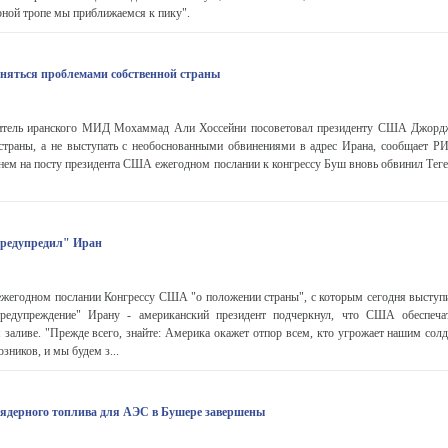
рной тропе мы приближаемся к пику".
аняться проблемами собственной страны
итель иранского МИД Мохаммад Али Хоссейни посоветовал президенту США Джорд
страны, а не выступать с необоснованными обвинениями в адрес Ирана, сообщает Р
нем на посту президента США ежегодном послании к конгрессу Буш вновь обвинил Теге
редупредил" Иран
ежегодном послании Конгрессу США "о положении страны", с которым сегодня высту
предупреждение" Ирану - американский президент подчеркнул, что США обеспеча
 заливе. "Прежде всего, знайте: Америка окажет отпор всем, кто угрожает нашим сол
зников, и мы будем з...
 ядерного топлива для АЭС в Бушере завершены