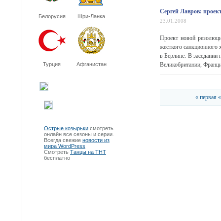
Сергей Лавров: проек
Белорусия
Шри-Ланка
23.01.2008
Проект новой резолюци
жесткого санкционного 
в Берлине. В заседании
Турция
Афганистан
Великобритании, Франции
« первая
«
Острые козырьки
смотреть
онлайн все сезоны и серии.
Всегда свежие
новости из
мира WordPress
Смотреть
Танцы на ТНТ
бесплатно