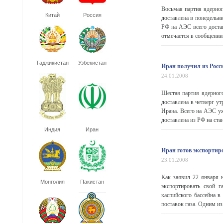
Восьмая партия ядерног
Китай
Россия
доставлена в понедельн
РФ на АЭС всего достав
отмечается в сообщении.
Таджикистан
Узбекистан
Иран получил из Росс
24.01.2008
Шестая партия ядерного
доставлена в четверг у
Ирана. Всего на АЭС уж
доставлена из РФ на стан
Индия
Иран
Иран готов экспортир
23.01.2008
Как заявил 22 января 
Монголия
Пакистан
экспортировать свой г
каспийского бассейна 
поставок газа. Одним из