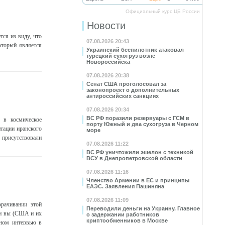
Официальный курс ЦБ России
Новости
ся из виду, что
07.08.2026 20:43
оторый является
Украинский беспилотник атаковал
турецкий сухогруз возле
Новороссийска
07.08.2026 20:38
Сенат США проголосовал за
законопроект о дополнительных
антироссийских санкциях
07.08.2026 20:34
ВС РФ поразили резервуары с ГСМ в
 в космическое
порту Южный и два сухогруза в Черном
тации иранского
море
присутствовали
07.08.2026 11:22
ВС РФ уничтожили эшелон с техникой
ВСУ в Днепропетровской области
07.08.2026 11:16
Членство Армении в ЕС и принципы
ЕАЭС. Заявления Пашиняна
07.08.2026 11:09
рачивании этой
Переводили деньги на Украину. Главное
ли вы (США и их
о задержании работников
криптообменников в Москве
нном интервью в