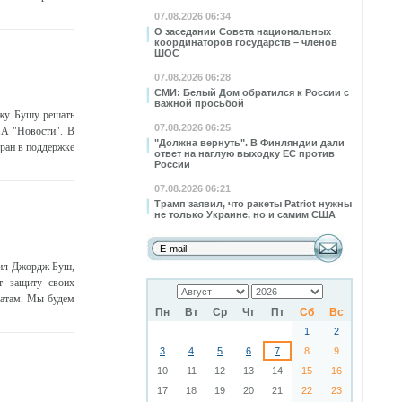
07.08.2026 06:34
О заседании Совета национальных
координаторов государств – членов
ШОС
07.08.2026 06:28
СМИ: Белый Дом обратился к России с
важной просьбой
жу Бушу решать
07.08.2026 06:25
ИА "Новости". В
"Должна вернуть". В Финляндии дали
ран в поддержке
ответ на наглую выходку ЕС против
России
07.08.2026 06:21
Трамп заявил, что ракеты Patriot нужны
не только Украине, но и самим США
пил Джордж Буш,
т защиту своих
датам. Мы будем
Пн
Вт
Ср
Чт
Пт
Сб
Вс
1
2
3
4
5
6
7
8
9
10
11
12
13
14
15
16
17
18
19
20
21
22
23