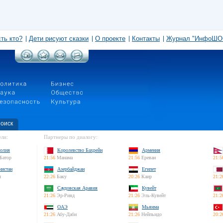
сть кто?
Дети рисуют сказки
О проекте
Контакты
Журнал "ИнфоШО
оиск
ли:
Партнеры по диалогу:
олия
Королевство Бахрейн
Армения
Батор
21:56
Манама
21:56
Ереван
21:5
нистан
Азербайджан
Египет
л
22:26
Баку
20:26
Каир
21:2
Саудовская Аравия
Кувейт
21:26
Эр-Рияд
21:26
Эль-Кувейт
21:2
ОАЭ
Мьянма
21:26
Абу-Даби
21:26
Нейпьидо
20:2