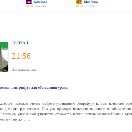
Камбоджа
Шри-Ланка
00:26
Пномпень
00:26
Коломбо
ТЕГЕРАН
21:56
Подробнее о стране
шенная центрифуга для обогащения урана.
спертов, иранские ученые изобрели улучшенную центрифугу, которая позволяет уско
ов ядерного расщепления. Она уже проходит испытание на заводе по обогащению
е Тегераном улучшенной центрифуги отражает высокую степень развития Ирана в ядерн
ости к запуску 3 т...