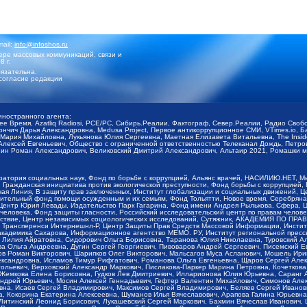
mail:
info@infoshos.ru
ре массовых коммуникаций, связи и
8 г.
язательна.
согласие редакции
иностранного агента:
щее Время, Azatliq Radiosi, PCE/PC, Сибирь.Реалии, Фактограф, Север.Реалии, Радио Св
ончич Дарья Александровна, Medusa Project, Первое антикоррупционное СМИ, VTimes.io, 
ария Михайловна, Лукьянова Юлия Сергеевна, Маетная Елизавета Витальевна, The Insid
ексей Евгеньевич, Общество с ограниченной ответственностью Телеканал Дождь, Петров 
н Роман Александрович, Великовский Дмитрий Александрович, Альтаир 2021, Ромашки мо
оратория социальных наук, Фонд по борьбе с коррупцией, Альянс врачей, НАСИЛИЮ.НЕТ, 
Гражданская инициатива против экологической преступности, Фонд борьбы с коррупцией,
чая Линия, В защиту прав заключенных, Институт глобализации и социальных движений,
тельный фонд помощи осужденным и их семьям, Фонд Тольятти, Новое время, Серебряная т
Центр Юрия Левады, Издательство Парк Гагарина, Фонд имени Андрея Рылькова, Сфера, 
еловека, Фонд защиты гласности, Российский исследовательский центр по правам челове
йствие, Центр независимых социологических исследований, Сутяжник, АКАДЕМИЯ ПО ПР
р Трансперенси Интернешнл-Р, Центр Защиты Прав Средств Массовой Информации, Институ
 академика Сахарова, Информационное агентство МЕМО. РУ, Институт региональной пресс
Лилия Айратовна, Сидорович Ольга Борисовна, Таранова Юлия Николаевна, Туровский Ал
а Ольга Андреевна, Дугин Сергей Георгиевич, Пивоваров Андрей Сергеевич, Писемский Е
в Роман Викторович, Шарипков Олег Викторович, Мальсагов Муса Асланович, Мошель Ири
ександровна, Исламов Тимур Рифгатович, Романова Ольга Евгеньевна, Щаров Сергей Але
льевич, Верховский Александр Маркович, Пислакова-Паркер Марина Петровна, Кочеткова
, Жемкова Елена Борисовна, Гудков Лев Дмитриевич, Илларионова Юлия Юрьевна, Саранг
Андрей Юрьевич, Мосин Алексей Геннадьевич, Гефтер Валентин Михайлович, Симонов Але
а, Исаев Сергей Владимирович, Максимов Сергей Владимирович, Беляев Сергей Иванович
 Кокорина Екатерина Алексеевна, Шуманов Илья Вячеславович, Арапова Галина Юрьевна
Литинский Леонид Борисович, Лукашевский Сергей Маркович, Бахмин Вячеслав Иванович,