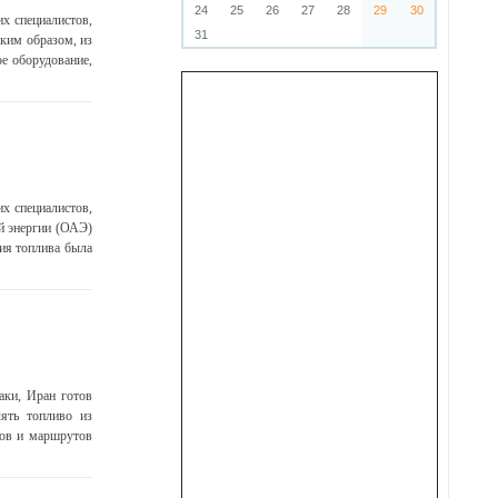
24
25
26
27
28
29
30
х специалистов,
31
аким образом, из
е оборудование,
х специалистов,
й энергии (ОАЭ)
тия топлива была
аки, Иран готов
лять топливо из
ков и маршрутов