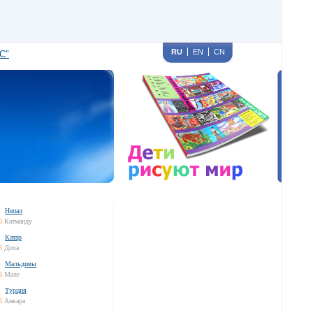
RU
EN
CN
С"
Непал
6
Катманду
Катар
6
Доха
Мальдивы
6
Мале
Турция
6
Анкара