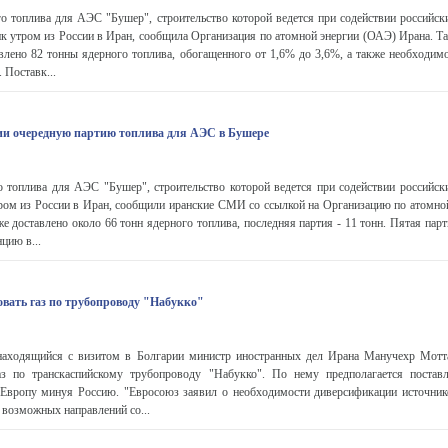
о топлива для АЭС "Бушер", строительство которой ведется при содействии российски
ик утром из России в Иран, сообщила Организация по атомной энергии (ОАЭ) Ирана. Т
лено 82 тонны ядерного топлива, обогащенного от 1,6% до 3,6%, а также необходимо
 Поставк...
ии очередную партию топлива для АЭС в Бушере
 топлива для АЭС "Бушер", строительство которой ведется при содействии российски
тром из России в Иран, сообщили иранские СМИ со ссылкой на Организацию по атомно
е доставлено около 66 тонн ядерного топлива, последняя партия - 11 тонн. Пятая пар
цию в...
овать газ по трубопроводу "Набукко"
находящийся с визитом в Болгарии министр иностранных дел Ирана Манучехр Мотт
аз по транскаспийскому трубопроводу "Набукко". По нему предполагается постав
в Европу минуя Россию. "Евросоюз заявил о необходимости диверсификации источни
 возможных направлений со...