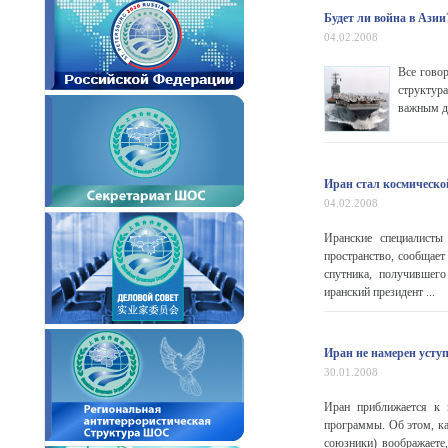
Будет ли война в Азии
04.02.2008
Все гово
структур
важным дл
Иран стал космическо
04.02.2008
Иранские специалисты
пространство, сообщае
спутника, получившег
иранский президент ...
Иран не намерен усту
30.01.2008
Иран приближается к 
программы. Об этом, к
союзники) воображаете