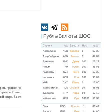
Рубль/Валюты ШОС
Страна
Код
Валюта
Ном.
Курс
Австралия
AUD
Доллар
1
57.38
Азербайджан
AZN
Манат
1
47.89
Армения
AMD
Драм
100
22.23
Индия
INR
Рупия
100
85.51
Казахстан
KZT
Тенге
100
17.33
Киргизия
KGS
Сом
100
93.09
КНР
CNY
Юань
1
12.06
рить процесс по
Таджикистан
TJS
Сомони
10
88.03
 урана в Иране.
Турецкая
TRY
Лира
10
17.13
ой сфере. Ранее
Узбекистан
UZS
Сум
10000
68.32
Cша
USD
Доллар
1
81.41
Eвропа
EUR
Евро
1
94.06