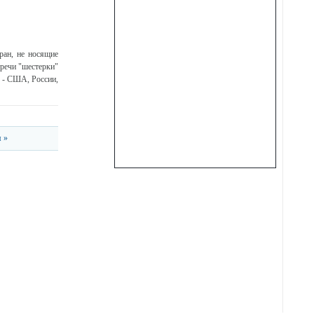
ран, не носящие
речи "шестерки"
 - США, России,
 »