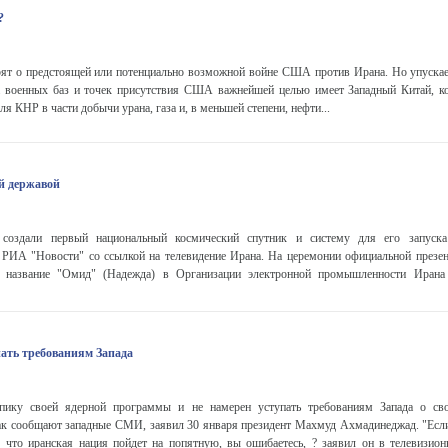
?
рят о предстоящей или потенциально возможной войне США против Ирана. Но упускает
а военных баз и точек присутствия США важнейшей целью имеет Западный Китай, к
я КНР в части добычи урана, газа и, в меньшей степени, нефти...
й державой
 создали первый национальный космический спутник и систему для его запуска
т РИА "Новости" со ссылкой на телевидение Ирана. На церемонии официальной презен
о название "Омид" (Надежда) в Организации электронной промышленности Ирана 
пать требованиям Запада
пику своей ядерной программы и не намерен уступать требованиям Запада о сво
ак сообщают западные СМИ, заявил 30 января президент Махмуд Ахмадинеджад. "Ес
, что иранская нация пойдет на попятную, вы ошибаетесь, ? заявил он в телевизио