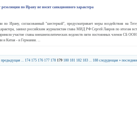
т резолюции по Ирану не носит санкционного характера
и по Ирану, согласованный "шестеркой", предусматривает меры воздействия на Теге
характера, заявил российским журналистам глава МИД РФ Сергей Лавров по итогам вст
 приняли участие главы внешнеполитических ведомств пяти постоянных членов СБ ООН
 и Китая - и Германии. ...
 предыдущая
...
174
175
176
177
178
179
180
181
182
183
...
188
следудющая »
последняя