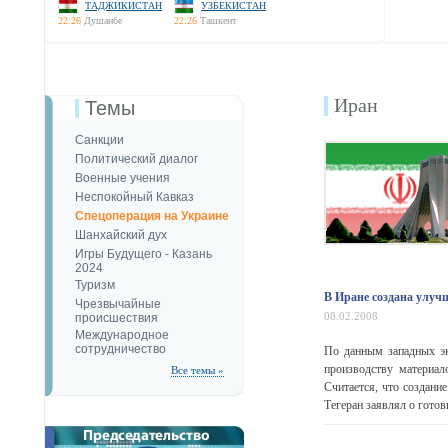
ТАДЖИКИСТАН
УЗБЕКИСТАН
22:26
Душанбе
22:26
Ташкент
Иран
Темы
Санкции
Политический диалог
Военные учения
Неспокойный Кавказ
Спецоперация на Украине
Шанхайский дух
Игры Будущего - Казань
2024
Туризм
В Иране создана улуч
Чрезвычайные
08.02.2008
происшествия
Международное
сотрудничество
По данным западных эк
производству материал
Все темы »
Считается, что создани
Тегеран заявлял о готовн