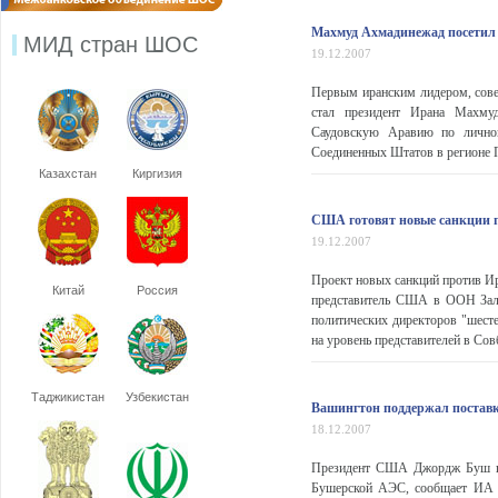
Махмуд Ахмадинежад посетил
МИД стран ШОС
19.12.2007
Первым иранским лидером, сов
стал президент Ирана Махмуд
Саудовскую Аравию по личном
Соединенных Штатов в регионе Пе
Казахстан
Киргизия
США готовят новые санкции 
19.12.2007
Проект новых санкций против Ир
Китай
Россия
представитель США в ООН Залм
политических директоров "шесте
на уровень представителей в Совб
Таджикистан
Узбекистан
Вашингтон поддержал поставк
18.12.2007
Президент США Джордж Буш под
Бушерской АЭС, сообщает ИА "