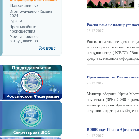
Шанхайский дух
Игры Будущего - Казань
2024
Туризм
Россия пока не планирует пос
Чрезвычайные
28.12.2007
происшествия
Международное
сотрудничество
Россия в настоящее время не ра
которых ранее заявляла иранск
Все темы »
сотрудничеству (ФСВТС). "Вопр
средствах массовой информации, 
Иран получит из России зени
26.12.2007
Министр обороны Ирана Моста
комплексы (ЗРК) С-300 в рамк
министр обороны Ирана отверг с
ситуации вокруг иранской ядерно
В 2008 году Иран и Афганиста
24.12.2007