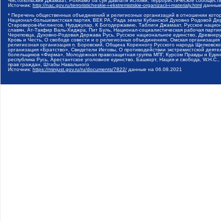
Чистопольский Джамаат, Рохнамо ба суи давлати исломи, Террористическое сообщест
Источник:
http://nac.gov.ru/terroristicheskie-i-ekstremistskie-organizacii-i-materialy.html
данные
* Перечень общественных объединений и религиозных организаций в отношении котор
Национал-большевистская партия, ВЕК РА, Рада земли Кубанской Духовно Родовой Де
Староверов-Инглингов, Нурджулар, К Богодержавию, Таблиги Джамаат, Русское наци
славян, Ат-Такфир Валь-Хиджра, Пит Буль, Национал-социалистическая рабочая парт
Череповца, Духовно-Родовая Держава Русь, Русское национальное единство, Древнер
Кровь и Честь, О свободе совести и о религиозных объединениях, Омская организаци
религиозная организация п. Боровский, Община Коренного Русского народа Щелковског
организация «Братство», Свидетели Иеговы, О противодействии экстремистской деяте
болельщиков «Фирма», Молодежная правозащитная группа МПГ, Курсом Правды и Единен
республика Русь, Арестантское уголовное единство, Башкорт, Нация и свобода, W.H.С
прав граждан, Штабы Навального
Источник:
https://minjust.gov.ru/ru/documents/7822/
данные на
06.08.2021