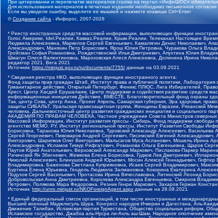
При цитировании и перепечатке материалов ссылка на портал «ИнфоШОС» обязательн
Для использования материалов в печатных изданиях необходимо письменное согласие
Если вы увидели ошибку, выделите ее мышкой и нажмите клавиши Ctrl+Enter
©
Создание сайта
- Инфорос, 2007-2026
* Реестр иностранных средств массовой информации, выполняющих функции иностранн
Голос Америки, Idel.Реалии, Кавказ.Реалии, Крым.Реалии, Телеканал Настоящее Время
Людмила Алексеевна, Маркелов Сергей Евгеньевич, Камалягин Денис Николаевич, Апах
Александрович, Маняхин Петр Борисович, Ярош Юлия Петровна, Чуракова Ольга Влади
Гройсман Софья Романовна, Рождественский Илья Дмитриевич, Апухтина Юлия Владимир
Шмагун Олеся Валентиновна, Мароховская Алеся Алексеевна, Долинина Ирина Никола
редактор 2021, Вега 2021
Источник:
https://minjust.gov.ru/ru/documents/7755/
данные на
03.09.2021
* Сведения реестра НКО, выполняющих функции иностранного агента:
Фонд защиты прав граждан Штаб, Институт права и публичной политики, Лаборатория
Гуманитарное действие, Открытый Петербург, Феникс ПЛЮС, Лига Избирателей, Правов
Крест, Центр Хасдей Ерушалаим, Центр поддержки и содействия развитию средств мас
информационных инициатив Действие, ВМЕСТЕ, Благотворительный фонд охраны здоров
Так, центр Сова, центр Анна, Проект Апрель, Самарская губерния, Эра здоровья, пр
защиты СИБАЛЬТ, Уральская правозащитная группа, Женщины Евразии, Рязанский Мемо
человека, Дальневосточный центр развития гражданских инициатив и социального пар
АКАДЕМИЯ ПО ПРАВАМ ЧЕЛОВЕКА, Частное учреждение Совета Министров северных стр
Массовой Информации, Институт развития прессы - Сибирь, Фонд поддержки свободы 
агентство МЕМО. РУ, Институт региональной прессы, Институт Развития Свободы Инф
Борисовна, Таранова Юлия Николаевна, Туровский Александр Алексеевич, Васильева 
Сергей Георгиевич, Пивоваров Андрей Сергеевич, Писемский Евгений Александрович,
Викторович, Шарипков Олег Викторович, Мальсагов Муса Асланович, Мошель Ирина Ар
Александровна, Исламов Тимур Рифгатович, Романова Ольга Евгеньевна, Щаров Серг
Паутов Юрий Анатольевич, Верховский Александр Маркович, Пислакова-Паркер Марина
Рачинский Ян Збигневич, Жемкова Елена Борисовна, Гудков Лев Дмитриевич, Иллари
Николай Алексеевич, Блинушов Андрей Юрьевич, Мосин Алексей Геннадьевич, Гефтер
Владимировна, Баженова Светлана Куприяновна, Исаев Сергей Владимирович, Максим
Буртина Елена Юрьевна, Гендель Людмила Залмановна, Кокорина Екатерина Алексеев
Подузов Сергей Васильевич, Протасова Ирина Вячеславовна, Литинский Леонид Борис
Добровольская Анна Дмитриевна, Королева Александра Евгеньевна, Смирнов Владими
Петрович, Полякова Мара Федоровна, Резник Генри Маркович, Захаров Герман Конста
Источник:
http://unro.minjust.ru/NKOForeignAgent.aspx
данные на
28.08.2021
* Единый федеральный список организаций, в том числе иностранных и международны
Высший военный Маджлисуль Шура, Конгресс народов Ичкерии и Дагестана, Аль-Каида, 
Движение Талибан, Исламская партия Туркестана, Общество социальных реформ, Общес
Исламское государство, Джабха аль-Нусра ли-Ахль аш-Шам, Народное ополчение имен