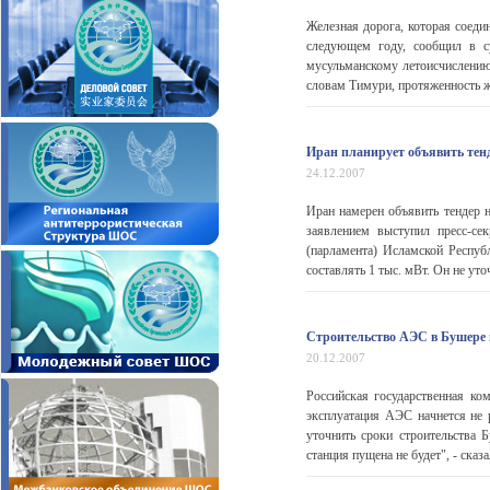
Железная дорога, которая соеди
следующем году, сообщил в с
мусульманскому летоисчислению
словам Тимури, протяженность ж
Иран планирует объявить тен
24.12.2007
Иран намерен объявить тендер н
заявлением выступил пресс-се
(парламента) Исламской Респу
составлять 1 тыс. мВт. Он не уто
Строительство АЭС в Бушере н
20.12.2007
Российская государственная ко
эксплуатация АЭС начнется не 
уточнить сроки строительства 
станция пущена не будет", - сказал