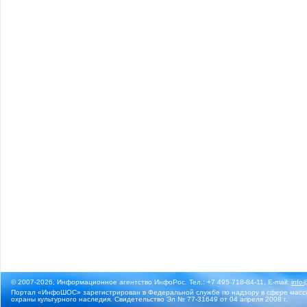
© 2007-2026, Информационное агентство ИнфоРос. Тел.: +7 495 718-84-11, E-mail:
info
Портал «ИнфоШОС» зарегистрирован в Федеральной службе по надзору в сфере массо
охраны культурного наследия. Свидетельство Эл № 77-31649 от 04 апреля 2008 г.