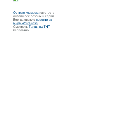
Острые козырьки
смотреть
онлайн все сезоны и серии.
Всегда свежие
новости из
мира WordPress
Смотреть
Танцы на ТНТ
бесплатно