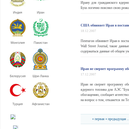
Ирану для гражданского ядерно
Буш логично пояснил свою реакц
Индия
Иран
США обвиняет Иран в постав
18.12.2007
Пентагон обвиняет Иран в пост
Монголия
Пакистан
Wall Street Journal, такие данн
содержаться данные об общем ум
Иран не свернет программу о
17.12.2007
Белорусия
Шри-Ланка
Иран не свернет программу обо
ядерного топлива для АЭС "Буш
обогащению, сообщает агентство
на вопрос о том, откажется ли Те
Турция
Афганистан
« первая
« предыдущая
..