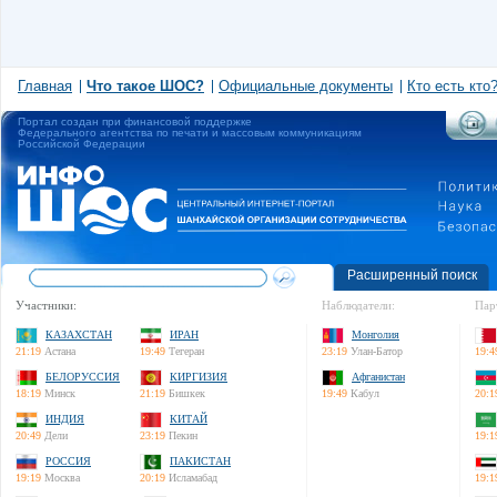
Главная
Что такое ШОС?
Официальные документы
Кто есть кто
Портал создан при финансовой поддержке
Федерального агентства по печати и массовым коммуникациям
Российской Федерации
Расширенный поиск
Участники:
Наблюдатели:
Пар
КАЗАХСТАН
ИРАН
Монголия
21:19
Астана
19:49
Тегеран
23:19
Улан-Батор
19:4
БЕЛОРУССИЯ
КИРГИЗИЯ
Афганистан
18:19
Минск
21:19
Бишкек
19:49
Кабул
20:1
ИНДИЯ
КИТАЙ
20:49
Дели
23:19
Пекин
19:1
РОССИЯ
ПАКИСТАН
19:19
Москва
20:19
Исламабад
19:1