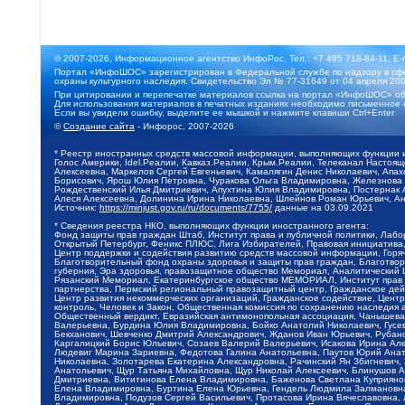
© 2007-2026, Информационное агентство ИнфоРос. Тел.: +7 495 718-84-11, E-
Портал «ИнфоШОС» зарегистрирован в Федеральной службе по надзору в сфе
охраны культурного наследия. Свидетельство Эл № 77-31649 от 04 апреля 200
При цитировании и перепечатке материалов ссылка на портал «ИнфоШОС» об
Для использования материалов в печатных изданиях необходимо письменное 
Если вы увидели ошибку, выделите ее мышкой и нажмите клавиши Ctrl+Enter
©
Создание сайта
- Инфорос, 2007-2026
* Реестр иностранных средств массовой информации, выполняющих функции 
Голос Америки, Idel.Реалии, Кавказ.Реалии, Крым.Реалии, Телеканал Настоя
Алексеевна, Маркелов Сергей Евгеньевич, Камалягин Денис Николаевич, Апах
Борисович, Ярош Юлия Петровна, Чуракова Ольга Владимировна, Железнова М
Рождественский Илья Дмитриевич, Апухтина Юлия Владимировна, Постернак Ал
Алеся Алексеевна, Долинина Ирина Николаевна, Шлейнов Роман Юрьевич, Ани
Источник:
https://minjust.gov.ru/ru/documents/7755/
данные на
03.09.2021
* Сведения реестра НКО, выполняющих функции иностранного агента:
Фонд защиты прав граждан Штаб, Институт права и публичной политики, Лаб
Открытый Петербург, Феникс ПЛЮС, Лига Избирателей, Правовая инициатива, 
Центр поддержки и содействия развитию средств массовой информации, Горя
Благотворительный фонд охраны здоровья и защиты прав граждан, Благотвори
губерния, Эра здоровья, правозащитное общество Мемориал, Аналитический 
Рязанский Мемориал, Екатеринбургское общество МЕМОРИАЛ, Институт прав ч
партнерства, Пермский региональный правозащитный центр, Гражданское де
Центр развития некоммерческих организаций, Гражданское содействие, Цент
контроль, Человек и Закон, Общественная комиссия по сохранению наследия
Общественный вердикт, Евразийская антимонопольная ассоциация, Чанышева 
Валерьевна, Бурдина Юлия Владимировна, Бойко Анатолий Николаевич, Гусев
Бекханович, Шевченко Дмитрий Александрович, Жданов Иван Юрьевич, Рубано
Каргалицкий Борис Юльевич, Созаев Валерий Валерьевич, Исакова Ирина Ал
Людевиг Марина Зариевна, Федотова Галина Анатольевна, Паутов Юрий Анато
Николаевна, Золотарева Екатерина Александровна, Рачинский Ян Збигневич
Анатольевич, Щур Татьяна Михайловна, Щур Николай Алексеевич, Блинушов 
Дмитриевна, Вититинова Елена Владимировна, Баженова Светлана Куприяновн
Елена Владимировна, Буртина Елена Юрьевна, Гендель Людмила Залмановна,
Владимировна, Подузов Сергей Васильевич, Протасова Ирина Вячеславовна, 