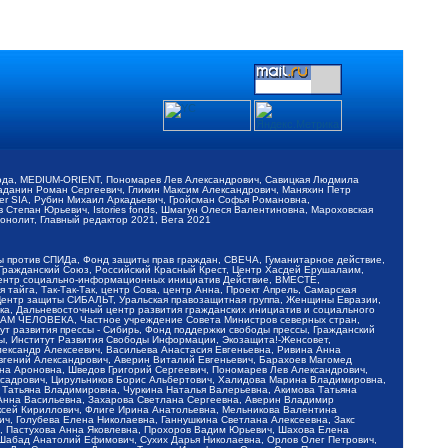
обода, MEDIUM-ORIENT, Пономарев Лев Александрович, Савицкая Людмила
Баданин Роман Сергеевич, Гликин Максим Александрович, Маняхин Петр
er SIA, Рубин Михаил Аркадьевич, Гройсман Софья Романовна,
Степан Юрьевич, Istories fonds, Шмагун Олеся Валентиновна, Мароховская
нолит, Главный редактор 2021, Вега 2021
Мы против СПИДа, Фонд защиты прав граждан, СВЕЧА, Гуманитарное действие,
 Гражданский Союз, Российский Красный Крест, Центр Хасдей Ерушалаим,
 Центр социально-информационных инициатив Действие, ВМЕСТЕ,
айга, Так-Так-Так, центр Сова, центр Анна, Проект Апрель, Самарская
Центр защиты СИБАЛЬТ, Уральская правозащитная группа, Женщины Евразии,
ка, Дальневосточный центр развития гражданских инициатив и социального
АВАМ ЧЕЛОВЕКА, Частное учреждение Совета Министров северных стран,
т развития прессы - Сибирь, Фонд поддержки свободы прессы, Гражданский
ы, Институт Развития Свободы Информации, Экозащита!-Женсовет,
ександр Алексеевич, Васильева Анастасия Евгеньевна, Ривина Анна
вгений Александрович, Аверин Виталий Евгеньевич, Барахоев Магомед
на Ароновна, Шведов Григорий Сергеевич, Пономарев Лев Александрович,
ксадрович, Цирульников Борис Альбертович, Халидова Марина Владимировна,
 Татьяна Владимировна, Чуркина Наталья Валерьевна, Акимова Татьяна
 Анна Васильевна, Захарова Светлана Сергеевна, Аверин Владимир
ксей Кириллович, Флиге Ирина Анатольевна, Мельникова Валентина
, Голубева Елена Николаевна, Ганнушкина Светлана Алексеевна, Закс
, Пастухова Анна Яковлевна, Прохоров Вадим Юрьевич, Шахова Елена
 Шабад Анатолий Ефимович, Сухих Дарья Николаевна, Орлов Олег Петрович,