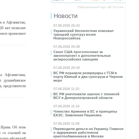
Официальный курс ЦБ России
Новости
н и Афганистан,
07.08.2026 20:43
20 квт позволит
Украинский беспилотник атаковал
роекте проявляют
турецкий сухогруз возле
Новороссийска
07.08.2026 20:38
Сенат США проголосовал за
законопроект о дополнительных
антироссийских санкциях
07.08.2026 20:34
ВС РФ поразили резервуары с ГСМ в
а Афганистана,
порту Южный и два сухогруза в Черном
т душанбинское
море
а, представители
07.08.2026 11:22
ВС РФ уничтожили эшелон с техникой
ВСУ в Днепропетровской области
07.08.2026 11:16
Членство Армении в ЕС и принципы
ЕАЭС. Заявления Пашиняна
07.08.2026 11:09
 Ирана. Об этом
Переводили деньги на Украину. Главное
у со ссылкой на
о задержании работников
криптообменников в Москве
ездки афганский