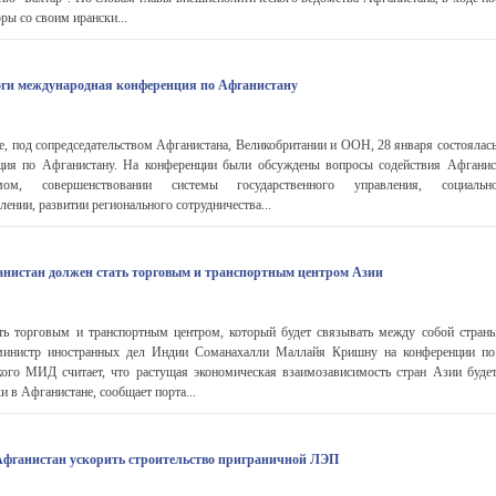
ры со своим ирански...
оги международная конференция по Афганистану
е, под сопредседательством Афганистана, Великобритании и ООН, 28 января состоялас
ция по Афганистану. На конференции были обсуждены вопросы содействия Афганис
змом, совершенствовании системы государственного управления, социально-
лении, развитии регионального сотрудничества...
ганистан должен стать торговым и транспортным центром Азии
ть торговым и транспортным центром, который будет связывать между собой стран
инистр иностранных дел Индии Соманахалли Маллайя Кришну на конференции по
кого МИД считает, что растущая экономическая взаимозависимость стран Азии будет
 в Афганистане, сообщает порта...
Афганистан ускорить строительство приграничной ЛЭП