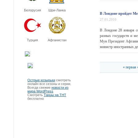
Белорусия
Шри-Ланка
В Лондоне пройдет М
27.01.2010
В Лондоне 28 января с
разных государств и м
Турция
Афганистан
Мун Президент Афганис
министр иностранных дел
« первая
Острые козырьки
смотреть
онлайн все сезоны и серии.
Всегда свежие
новости из
мира WordPress
Смотреть
Танцы на ТНТ
бесплатно