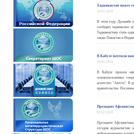
Таджикистан может ст
24.02.2010
В этом году Душанбе п
сообщает таджикское а
Таджикистану стать одн
также Пакистан и Индия
В Кабуле почтили па
16.02.2010
В Кабуле прошла науч
основоположника совр
агентство "Авеста". В 
правительства. Послание
Президент Афганистан
02.02.2010
Президент Афганистана
сегодня журналистам з
информационное агентст