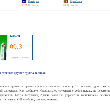
Камбоджа
Шри-Ланка
08:01
Пномпень
08:01
Коломбо
КАБУЛ
09:31
Подробнее о стране
а сложила оружие группа талибов
ложили оружие и присоединились к мирному процессу 13 боевиков одного из м
ой оппозиции. Как сообщило Национальное телевидение Афганистана, на церемони
 провинции Бадгис Мохаммад Арман, начальник управления национальной безопас
. Начальник УНБ сообщил, что вооруженная...