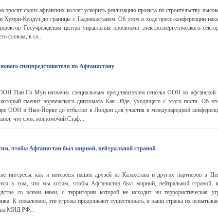
а просят своих афганских коллег ускорить реализацию проекта по строительству высо
ли Хумри-Кундуз до границы с Таджикистаном. Об этом в ходе пресс-конференции нак
иректор Госучреждения центра управления проектами электроэнергетического секто
о словам, в со...
нового спецпредставителя по Афганистану
 ООН Пан Ги Мун назначил специальным представителем генсека ООН по афганской
который сменит норвежского дипломата Кая Эйде, уходящего с этого поста. Об 
ире ООН в Нью-Йорке до отбытия в Лондон для участия в международной конференц
авил, что срок полномочий Стаф...
тим, чтобы Афганистан был мирной, нейтральной страной
кие интересы, как и интересы наших друзей из Казахстана и других партнеров в Це
тся в том, что мы хотим, чтобы Афганистан был мирной, нейтральной страной, к
едстве со всеми нами, с территории которой не исходит ни террористическая уг
фика. К сожалению, эти угрозы продолжают существовать, и наши страны их испытываю
ава МИД РФ...