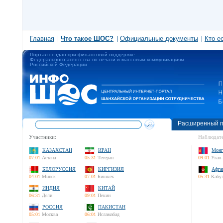
Главная
Что такое ШОС?
Официальные документы
Кто е
Портал создан при финансовой поддержке
Федерального агентства по печати и массовым коммуникациям
Российской Федерации
Расширенный п
Участники:
Наблюдате
КАЗАХСТАН
ИРАН
Монг
07:01
Астана
05:31
Тегеран
09:01
Улан-
БЕЛОРУССИЯ
КИРГИЗИЯ
Афга
04:01
Минск
07:01
Бишкек
05:31
Кабу
ИНДИЯ
КИТАЙ
06:31
Дели
09:01
Пекин
РОССИЯ
ПАКИСТАН
05:01
Москва
06:01
Исламабад