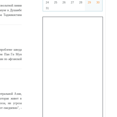
24
25
26
27
28
29
30
ковольтной линии
31
ануне в Душанбе
ра Таджикистана
 проблеме шведа
этом Пан Ги Мун
ии по афганской
нтральной Азии,
оторая живет в
роза, ни угроза
т ежедневно", -