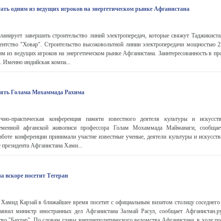
ать одним из ведущих игроков на энергетическом рынке Афганистана
ланирует завершить строительство линий электропередач, которые свяжут Таджикиста
гентство "Ховар". Строительство высоковольтной линии электропередачи мощностью 2
им из ведущих игроков на энергетическом рынке Афганистана. Заинтересованность в п
. Именно индийская компа...
мять Голама Мохаммада Рахима
но-практическая конференция памяти известного деятеля культуры и искусств
еменной афганской живописи профессора Голам Мохаммада Майманаги, сообщае
работе конференции принимали участие известные ученые, деятели культуры и искусств
 президента Афганистана Хами...
а вскоре посетит Тегеран
 Хамид Карзай в ближайшее время посетит с официальным визитом столицу соседнего
аявил министр иностранных дел Афганистана Залмай Расул, сообщает Афганистан.р
во "Бахтар". По словам главы внешнеполитического ведомства Афганистана, в ходе по