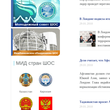
лидер проведет перегово
В Лондоне подвела ит
29.01.2010
В Лондон
конферен
террори
восстанов
Дели считает, что Аф
МИД стран ШОС
29.01.2010
Афганистан должен ста
Южной Азии, заявил м
Лондоне. Глава индийс
нормализации обстановки
Казахстан
Киргизия
Таджикистан просит 
29.01.2010