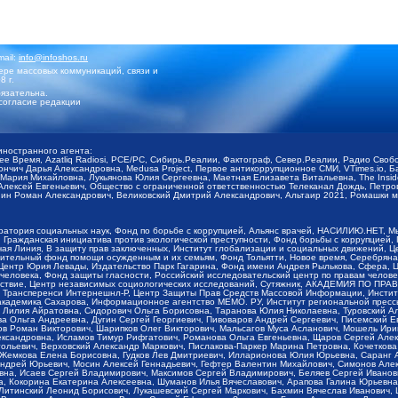
mail:
info@infoshos.ru
ре массовых коммуникаций, связи и
8 г.
язательна.
согласие редакции
иностранного агента:
щее Время, Azatliq Radiosi, PCE/PC, Сибирь.Реалии, Фактограф, Север.Реалии, Радио Св
ончич Дарья Александровна, Medusa Project, Первое антикоррупционное СМИ, VTimes.io, 
ария Михайловна, Лукьянова Юлия Сергеевна, Маетная Елизавета Витальевна, The Insid
ексей Евгеньевич, Общество с ограниченной ответственностью Телеканал Дождь, Петров 
н Роман Александрович, Великовский Дмитрий Александрович, Альтаир 2021, Ромашки мо
оратория социальных наук, Фонд по борьбе с коррупцией, Альянс врачей, НАСИЛИЮ.НЕТ, 
Гражданская инициатива против экологической преступности, Фонд борьбы с коррупцией,
чая Линия, В защиту прав заключенных, Институт глобализации и социальных движений,
тельный фонд помощи осужденным и их семьям, Фонд Тольятти, Новое время, Серебряная т
Центр Юрия Левады, Издательство Парк Гагарина, Фонд имени Андрея Рылькова, Сфера, 
еловека, Фонд защиты гласности, Российский исследовательский центр по правам челове
йствие, Центр независимых социологических исследований, Сутяжник, АКАДЕМИЯ ПО ПР
р Трансперенси Интернешнл-Р, Центр Защиты Прав Средств Массовой Информации, Институ
 академика Сахарова, Информационное агентство МЕМО. РУ, Институт региональной пресс
Лилия Айратовна, Сидорович Ольга Борисовна, Таранова Юлия Николаевна, Туровский Ал
а Ольга Андреевна, Дугин Сергей Георгиевич, Пивоваров Андрей Сергеевич, Писемский Е
в Роман Викторович, Шарипков Олег Викторович, Мальсагов Муса Асланович, Мошель Ири
ександровна, Исламов Тимур Рифгатович, Романова Ольга Евгеньевна, Щаров Сергей Але
льевич, Верховский Александр Маркович, Пислакова-Паркер Марина Петровна, Кочеткова
, Жемкова Елена Борисовна, Гудков Лев Дмитриевич, Илларионова Юлия Юрьевна, Саранг
Андрей Юрьевич, Мосин Алексей Геннадьевич, Гефтер Валентин Михайлович, Симонов Але
а, Исаев Сергей Владимирович, Максимов Сергей Владимирович, Беляев Сергей Иванович
 Кокорина Екатерина Алексеевна, Шуманов Илья Вячеславович, Арапова Галина Юрьевна
Литинский Леонид Борисович, Лукашевский Сергей Маркович, Бахмин Вячеслав Иванович,