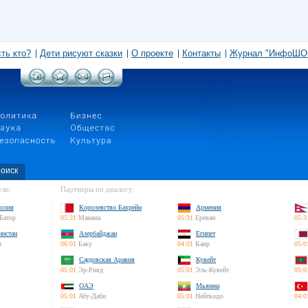
сть кто?
Дети рисуют сказки
О проекте
Контакты
Журнал "ИнфоШО
оиск
ли:
Партнеры по диалогу:
олия
Королевство Бахрейн
Армения
Батор
05:31
Манама
05:31
Ереван
05:3
нистан
Азербайджан
Египет
л
06:01
Баку
04:01
Каир
05:0
Саудовская Аравия
Кувейт
05:01
Эр-Рияд
05:01
Эль-Кувейт
05:0
ОАЭ
Мьянма
05:01
Абу-Даби
05:01
Нейпьидо
04:0