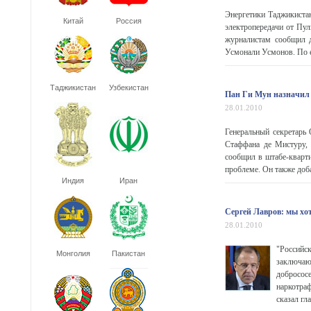
Энергетики Таджикистан
Китай
Россия
электропередачи от Пу
журналистам сообщил д
Усмонали Усмонов. По ег
Таджикистан
Узбекистан
Пан Ги Мун назначил 
28.01.2010
Генеральный секретарь
Стаффана де Мистуру, 
сообщил в штабе-кварт
проблеме. Он также доб
Индия
Иран
Сергей Лавров: мы хо
28.01.2010
"Российс
Монголия
Пакистан
заключаю
добросос
наркотра
сказал гл