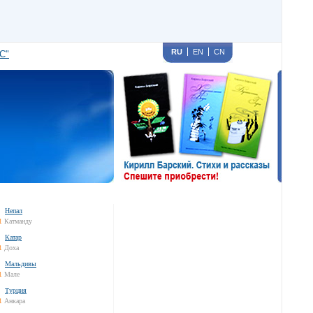
RU
EN
CN
С"
Непал
1
Катманду
Катар
1
Доха
Мальдивы
1
Мале
Турция
1
Анкара