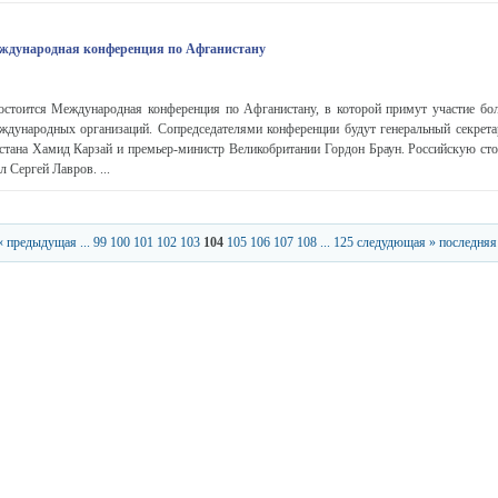
еждународная конференция по Афганистану
остоится Международная конференция по Афганистану, в которой примут участие бол
еждународных организаций. Сопредседателями конференции будут генеральный секре
тана Хамид Карзай и премьер-министр Великобритании Гордон Браун. Российскую сто
 Сергей Лавров. ...
« предыдущая
...
99
100
101
102
103
104
105
106
107
108
...
125
следудющая »
последняя