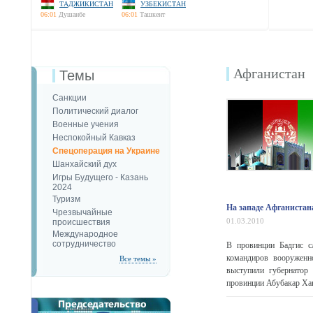
ТАДЖИКИСТАН
УЗБЕКИСТАН
06:01
Душанбе
06:01
Ташкент
Афганистан
Темы
Санкции
Политический диалог
Военные учения
Неспокойный Кавказ
Спецоперация на Украине
Шанхайский дух
Игры Будущего - Казань
2024
Туризм
На западе Афганистан
Чрезвычайные
01.03.2010
происшествия
Международное
сотрудничество
В провинции Бадгис с
командиров вооруженн
Все темы »
выступили губернатор
провинции Абубакар Хан