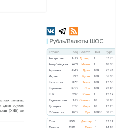
Рубль/Валюты ШОС
Страна
Код
Валюта
Ном.
Курс
Австралия
AUD
Доллар
1
57.75
Азербайджан
AZN
Манат
1
48.33
Армения
AMD
Драм
100
22.44
Индия
INR
Рупия
100
86.30
Казахстан
KZT
Тенге
100
17.58
Киргизия
KGS
Сом
100
93.96
КНР
CNY
Юань
1
12.17
естных полевых
Таджикистан
TJS
Сомони
10
88.85
и сдачи оружия
Турецкая
TRY
Лира
10
17.28
ности (УНБ) по
Узбекистан
UZS
Сум
10000
68.75
Cша
USD
Доллар
1
82.17
Eвропа
EUR
Евро
1
94.84