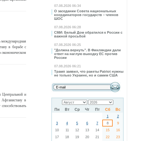
07.08.2026 06:34
О заседании Совета национальных
координаторов государств – членов
ШОС
07.08.2026 06:28
СМИ: Белый Дом обратился к России с
важной просьбой
ь международная
07.08.2026 06:25
тану в борьбе с
"Должна вернуть". В Финляндии дали
экономическом
ответ на наглую выходку ЕС против
России
07.08.2026 06:21
Трамп заявил, что ракеты Patriot нужны
не только Украине, но и самим США
ы Центральной и
 Афганистану в
 способствовать
Пн
Вт
Ср
Чт
Пт
Сб
Вс
1
2
3
4
5
6
7
8
9
10
11
12
13
14
15
16
17
18
19
20
21
22
23