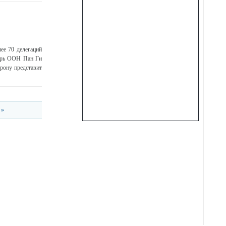
ее 70 делегаций
тарь ООН Пан Ги
рону представит
 »