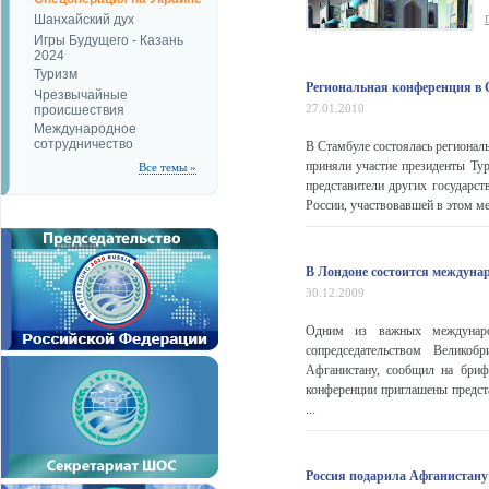
Шанхайский дух
Игры Будущего - Казань
2024
Туризм
Региональная конференция в 
Чрезвычайные
27.01.2010
происшествия
Международное
сотрудничество
В Стамбуле состоялась регионал
приняли участие президенты Тур
Все темы »
представители других государс
России, участвовавшей в этом ме
В Лондоне состоится междуна
30.12.2009
Одним из важных междунаро
сопредседательством Велико
Афганистану, сообщил на бри
конференции приглашены предст
...
Россия подарила Афганистану