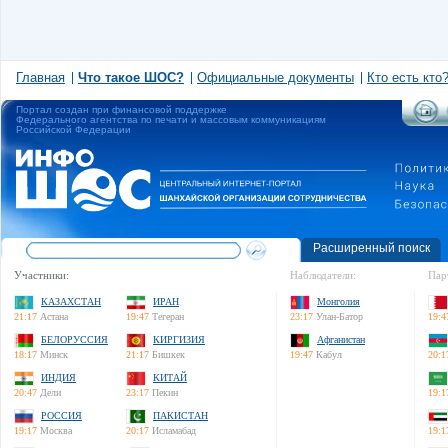
Главная
Что такое ШОС?
Официальные документы
Кто есть кто
Портал создан при финансовой поддержке
Федерального агентства по печати и массовым коммуникациям
Российской Федерации
Расширенный поиск
Участники:
Наблюдатели:
Пар
КАЗАХСТАН
ИРАН
Монголия
21:17
Астана
19:47
Тегеран
23:17
Улан-Батор
19:4
БЕЛОРУССИЯ
КИРГИЗИЯ
Афганистан
18:17
Минск
21:17
Бишкек
19:47
Кабул
20:1
ИНДИЯ
КИТАЙ
20:47
Дели
23:17
Пекин
19:1
РОССИЯ
ПАКИСТАН
19:17
Москва
20:17
Исламабад
19:1