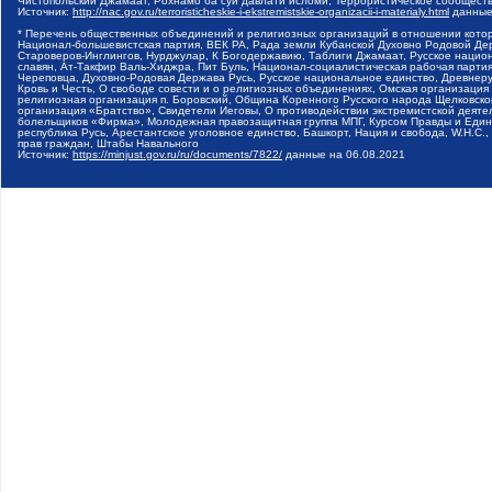
Чистопольский Джамаат, Рохнамо ба суи давлати исломи, Террористическое сообщест
Источник:
http://nac.gov.ru/terroristicheskie-i-ekstremistskie-organizacii-i-materialy.html
данные
* Перечень общественных объединений и религиозных организаций в отношении котор
Национал-большевистская партия, ВЕК РА, Рада земли Кубанской Духовно Родовой Де
Староверов-Инглингов, Нурджулар, К Богодержавию, Таблиги Джамаат, Русское наци
славян, Ат-Такфир Валь-Хиджра, Пит Буль, Национал-социалистическая рабочая парт
Череповца, Духовно-Родовая Держава Русь, Русское национальное единство, Древнер
Кровь и Честь, О свободе совести и о религиозных объединениях, Омская организаци
религиозная организация п. Боровский, Община Коренного Русского народа Щелковског
организация «Братство», Свидетели Иеговы, О противодействии экстремистской деяте
болельщиков «Фирма», Молодежная правозащитная группа МПГ, Курсом Правды и Единен
республика Русь, Арестантское уголовное единство, Башкорт, Нация и свобода, W.H.С
прав граждан, Штабы Навального
Источник:
https://minjust.gov.ru/ru/documents/7822/
данные на
06.08.2021