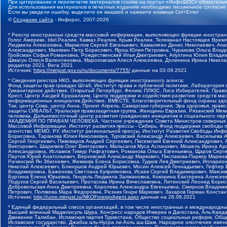
При цитировании и перепечатке материалов ссылка на портал «ИнфоШОС» обязательн
Для использования материалов в печатных изданиях необходимо письменное согласие
Если вы увидели ошибку, выделите ее мышкой и нажмите клавиши Ctrl+Enter
©
Создание сайта
- Инфорос, 2007-2026
* Реестр иностранных средств массовой информации, выполняющих функции иностранн
Голос Америки, Idel.Реалии, Кавказ.Реалии, Крым.Реалии, Телеканал Настоящее Время
Людмила Алексеевна, Маркелов Сергей Евгеньевич, Камалягин Денис Николаевич, Апах
Александрович, Маняхин Петр Борисович, Ярош Юлия Петровна, Чуракова Ольга Влади
Гройсман Софья Романовна, Рождественский Илья Дмитриевич, Апухтина Юлия Владимир
Шмагун Олеся Валентиновна, Мароховская Алеся Алексеевна, Долинина Ирина Никола
редактор 2021, Вега 2021
Источник:
https://minjust.gov.ru/ru/documents/7755/
данные на
03.09.2021
* Сведения реестра НКО, выполняющих функции иностранного агента:
Фонд защиты прав граждан Штаб, Институт права и публичной политики, Лаборатория
Гуманитарное действие, Открытый Петербург, Феникс ПЛЮС, Лига Избирателей, Правов
Крест, Центр Хасдей Ерушалаим, Центр поддержки и содействия развитию средств мас
информационных инициатив Действие, ВМЕСТЕ, Благотворительный фонд охраны здоров
Так, центр Сова, центр Анна, Проект Апрель, Самарская губерния, Эра здоровья, пр
защиты СИБАЛЬТ, Уральская правозащитная группа, Женщины Евразии, Рязанский Мемо
человека, Дальневосточный центр развития гражданских инициатив и социального пар
АКАДЕМИЯ ПО ПРАВАМ ЧЕЛОВЕКА, Частное учреждение Совета Министров северных стр
Массовой Информации, Институт развития прессы - Сибирь, Фонд поддержки свободы 
агентство МЕМО. РУ, Институт региональной прессы, Институт Развития Свободы Инф
Борисовна, Таранова Юлия Николаевна, Туровский Александр Алексеевич, Васильева 
Сергей Георгиевич, Пивоваров Андрей Сергеевич, Писемский Евгений Александрович,
Викторович, Шарипков Олег Викторович, Мальсагов Муса Асланович, Мошель Ирина Ар
Александровна, Исламов Тимур Рифгатович, Романова Ольга Евгеньевна, Щаров Серг
Паутов Юрий Анатольевич, Верховский Александр Маркович, Пислакова-Паркер Марина
Рачинский Ян Збигневич, Жемкова Елена Борисовна, Гудков Лев Дмитриевич, Иллари
Николай Алексеевич, Блинушов Андрей Юрьевич, Мосин Алексей Геннадьевич, Гефтер
Владимировна, Баженова Светлана Куприяновна, Исаев Сергей Владимирович, Максим
Буртина Елена Юрьевна, Гендель Людмила Залмановна, Кокорина Екатерина Алексеев
Подузов Сергей Васильевич, Протасова Ирина Вячеславовна, Литинский Леонид Борис
Добровольская Анна Дмитриевна, Королева Александра Евгеньевна, Смирнов Владими
Петрович, Полякова Мара Федоровна, Резник Генри Маркович, Захаров Герман Конста
Источник:
http://unro.minjust.ru/NKOForeignAgent.aspx
данные на
28.08.2021
* Единый федеральный список организаций, в том числе иностранных и международны
Высший военный Маджлисуль Шура, Конгресс народов Ичкерии и Дагестана, Аль-Каида, 
Движение Талибан, Исламская партия Туркестана, Общество социальных реформ, Общес
Исламское государство, Джабха аль-Нусра ли-Ахль аш-Шам, Народное ополчение имен