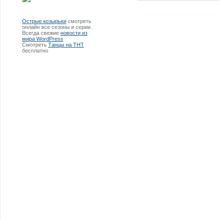
Острые козырьки
смотреть
онлайн все сезоны и серии.
Всегда свежие
новости из
мира WordPress
Смотреть
Танцы на ТНТ
бесплатно