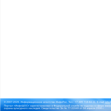
© 2007-2026, Информационное агентство ИнфоРос. Тел.: +7 495 718-84-11, E-mail:
info
Портал «ИнфоШОС» зарегистрирован в Федеральной службе по надзору в сфере массо
охраны культурного наследия. Свидетельство Эл № 77-31649 от 04 апреля 2008 г.