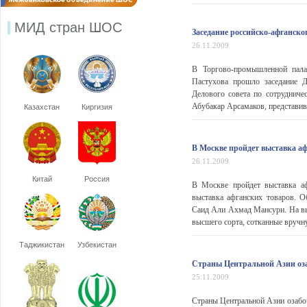
МИД стран ШОС
Заседание российско-афганског
26.11.2009
В Торгово-промышленной пала
Пастухова прошло заседание Д
Делового совета по сотруднич
Абубакар Арсамаков, представивш
Казахстан
Киргизия
В Москве пройдет выставка аф
26.11.2009
Китай
Россия
В Москве пройдет выставка аф
выставка афганских товаров. 
Саид Али Ахмад Мансури. На вы
высшего сорта, сотканные вручн
Таджикистан
Узбекистан
Страны Центральной Азии оза
25.11.2009
Страны Центральной Азии озабоч