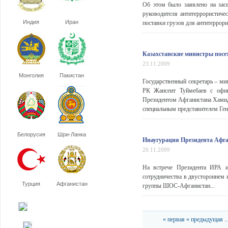
Об этом было заявлено на засе
руководителя антитеррористиче
Индия
Иран
поставки грузов для антитеррори
Казахстанские министры посе
23.11.2009
Монголия
Пакистан
Государственный секретарь – ми
РК Жансеит Туймебаев с офиц
Президентом Афганистана Хамид
специальным представителем Ген
Белорусия
Шри-Ланка
Инаугурация Президента Афга
20.11.2009
На встрече Президента ИРА и
сотрудничества в двустороннем 
Турция
Афганистан
группы ШОС-Афганистан...
« первая
« предыдущая
..