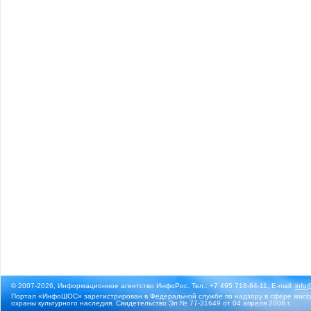
© 2007-2026, Информационное агентство ИнфоРос. Тел.: +7 495 718-84-11, E-mail:
info
Портал «ИнфоШОС» зарегистрирован в Федеральной службе по надзору в сфере массо
охраны культурного наследия. Свидетельство Эл № 77-31649 от 04 апреля 2008 г.