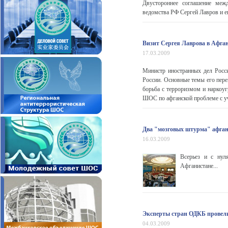
Двустороннее соглашение меж
ведомства РФ Сергей Лавров и ег
Визит Сергея Лаврова в Афга
17.03.2009
Министр иностранных дел Росс
России. Основные темы его пере
борьба с терроризмом и наркоу
ШОС по афганской проблеме с уч
Два "мозговых штурма" афга
16.03.2009
Всерьез и с ну
Афганистане...
Эксперты стран ОДКБ провел
04.03.2009