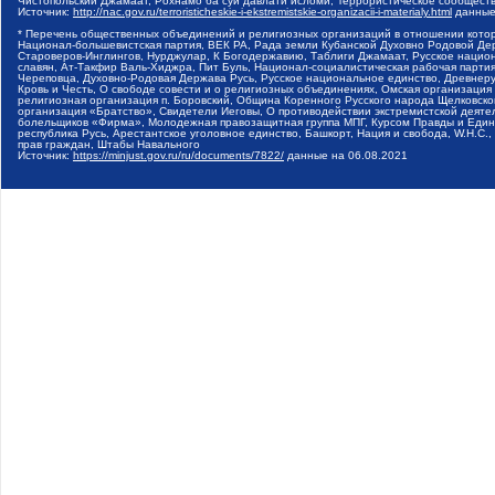
Чистопольский Джамаат, Рохнамо ба суи давлати исломи, Террористическое сообщест
Источник:
http://nac.gov.ru/terroristicheskie-i-ekstremistskie-organizacii-i-materialy.html
данные
* Перечень общественных объединений и религиозных организаций в отношении котор
Национал-большевистская партия, ВЕК РА, Рада земли Кубанской Духовно Родовой Де
Староверов-Инглингов, Нурджулар, К Богодержавию, Таблиги Джамаат, Русское наци
славян, Ат-Такфир Валь-Хиджра, Пит Буль, Национал-социалистическая рабочая парт
Череповца, Духовно-Родовая Держава Русь, Русское национальное единство, Древнер
Кровь и Честь, О свободе совести и о религиозных объединениях, Омская организаци
религиозная организация п. Боровский, Община Коренного Русского народа Щелковског
организация «Братство», Свидетели Иеговы, О противодействии экстремистской деяте
болельщиков «Фирма», Молодежная правозащитная группа МПГ, Курсом Правды и Единен
республика Русь, Арестантское уголовное единство, Башкорт, Нация и свобода, W.H.С
прав граждан, Штабы Навального
Источник:
https://minjust.gov.ru/ru/documents/7822/
данные на
06.08.2021