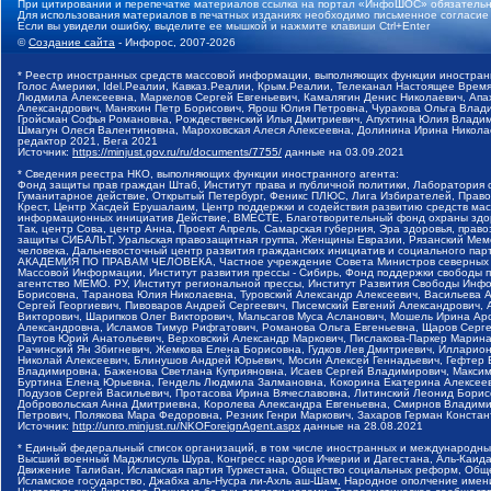
При цитировании и перепечатке материалов ссылка на портал «ИнфоШОС» обязательн
Для использования материалов в печатных изданиях необходимо письменное согласие
Если вы увидели ошибку, выделите ее мышкой и нажмите клавиши Ctrl+Enter
©
Создание сайта
- Инфорос, 2007-2026
* Реестр иностранных средств массовой информации, выполняющих функции иностранн
Голос Америки, Idel.Реалии, Кавказ.Реалии, Крым.Реалии, Телеканал Настоящее Время
Людмила Алексеевна, Маркелов Сергей Евгеньевич, Камалягин Денис Николаевич, Апах
Александрович, Маняхин Петр Борисович, Ярош Юлия Петровна, Чуракова Ольга Влади
Гройсман Софья Романовна, Рождественский Илья Дмитриевич, Апухтина Юлия Владимир
Шмагун Олеся Валентиновна, Мароховская Алеся Алексеевна, Долинина Ирина Никола
редактор 2021, Вега 2021
Источник:
https://minjust.gov.ru/ru/documents/7755/
данные на
03.09.2021
* Сведения реестра НКО, выполняющих функции иностранного агента:
Фонд защиты прав граждан Штаб, Институт права и публичной политики, Лаборатория
Гуманитарное действие, Открытый Петербург, Феникс ПЛЮС, Лига Избирателей, Правов
Крест, Центр Хасдей Ерушалаим, Центр поддержки и содействия развитию средств мас
информационных инициатив Действие, ВМЕСТЕ, Благотворительный фонд охраны здоров
Так, центр Сова, центр Анна, Проект Апрель, Самарская губерния, Эра здоровья, пр
защиты СИБАЛЬТ, Уральская правозащитная группа, Женщины Евразии, Рязанский Мемо
человека, Дальневосточный центр развития гражданских инициатив и социального пар
АКАДЕМИЯ ПО ПРАВАМ ЧЕЛОВЕКА, Частное учреждение Совета Министров северных стр
Массовой Информации, Институт развития прессы - Сибирь, Фонд поддержки свободы 
агентство МЕМО. РУ, Институт региональной прессы, Институт Развития Свободы Инф
Борисовна, Таранова Юлия Николаевна, Туровский Александр Алексеевич, Васильева 
Сергей Георгиевич, Пивоваров Андрей Сергеевич, Писемский Евгений Александрович,
Викторович, Шарипков Олег Викторович, Мальсагов Муса Асланович, Мошель Ирина Ар
Александровна, Исламов Тимур Рифгатович, Романова Ольга Евгеньевна, Щаров Серг
Паутов Юрий Анатольевич, Верховский Александр Маркович, Пислакова-Паркер Марина
Рачинский Ян Збигневич, Жемкова Елена Борисовна, Гудков Лев Дмитриевич, Иллари
Николай Алексеевич, Блинушов Андрей Юрьевич, Мосин Алексей Геннадьевич, Гефтер
Владимировна, Баженова Светлана Куприяновна, Исаев Сергей Владимирович, Максим
Буртина Елена Юрьевна, Гендель Людмила Залмановна, Кокорина Екатерина Алексеев
Подузов Сергей Васильевич, Протасова Ирина Вячеславовна, Литинский Леонид Борис
Добровольская Анна Дмитриевна, Королева Александра Евгеньевна, Смирнов Владими
Петрович, Полякова Мара Федоровна, Резник Генри Маркович, Захаров Герман Конста
Источник:
http://unro.minjust.ru/NKOForeignAgent.aspx
данные на
28.08.2021
* Единый федеральный список организаций, в том числе иностранных и международны
Высший военный Маджлисуль Шура, Конгресс народов Ичкерии и Дагестана, Аль-Каида, 
Движение Талибан, Исламская партия Туркестана, Общество социальных реформ, Общес
Исламское государство, Джабха аль-Нусра ли-Ахль аш-Шам, Народное ополчение имен