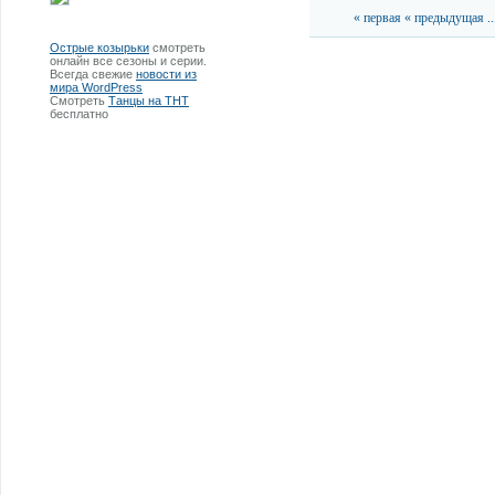
« первая
« предыдущая
..
Острые козырьки
смотреть
онлайн все сезоны и серии.
Всегда свежие
новости из
мира WordPress
Смотреть
Танцы на ТНТ
бесплатно