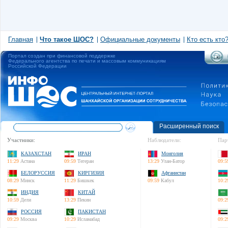
Главная
Что такое ШОС?
Официальные документы
Кто есть кто
Портал создан при финансовой поддержке
Федерального агентства по печати и массовым коммуникациям
Российской Федерации
Расширенный поиск
Участники:
Наблюдатели:
Пар
КАЗАХСТАН
ИРАН
Монголия
11:29
Астана
09:59
Тегеран
13:29
Улан-Батор
09:5
БЕЛОРУССИЯ
КИРГИЗИЯ
Афганистан
08:29
Минск
11:29
Бишкек
09:59
Кабул
10:2
ИНДИЯ
КИТАЙ
10:59
Дели
13:29
Пекин
09:2
РОССИЯ
ПАКИСТАН
09:29
Москва
10:29
Исламабад
09:2