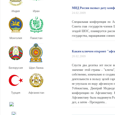
МИД России назвал дату конф
Индия
Иран
24.02.2009
Специальная конференция по Аф
Совета глав государств-членов 
эгидой ШОС, планируется рассмо
государства, наращивания совме
Монголия
Пакистан
Каким ключом откроют "афга
20.02.2009
Спустя два десятка лет после 
Белорусия
Шри-Ланка
значение этой страны - "ключа
собственно, изначально и созда
деятельности в пользу целей га
не упускала из виду афганскую 
Узбекистана, Дмитрий Медвед
Турция
Афганистан
конференцию по Афганистану. 
Афганистану была выдвинута Рос
дел, а затем - Президента...