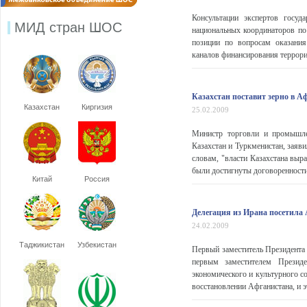
Консультации экспертов госуд
МИД стран ШОС
национальных координаторов по
позиции по вопросам оказания
каналов финансирования террориз
Казахстан поставит зерно в А
Казахстан
Киргизия
25.02.2009
Министр торговли и промышле
Казахстан и Туркменистан, заяви
словам, "власти Казахстана выр
были достигнуты договоренности 
Китай
Россия
Делегация из Ирана посетила
24.02.2009
Таджикистан
Узбекистан
Первый заместитель Президента 
первым заместителем Презид
экономического и культурного с
восстановлении Афганистана, и э