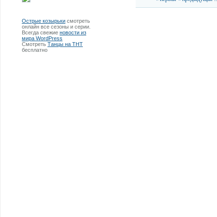
Острые козырьки
смотреть
онлайн все сезоны и серии.
Всегда свежие
новости из
мира WordPress
Смотреть
Танцы на ТНТ
бесплатно