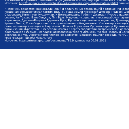
Чистопольский Джамаат, Рохнамо ба суи давлати исломи, Террористическое сообщест
Источник:
http://nac.gov.ru/terroristicheskie-i-ekstremistskie-organizacii-i-materialy.html
данные
* Перечень общественных объединений и религиозных организаций в отношении котор
Национал-большевистская партия, ВЕК РА, Рада земли Кубанской Духовно Родовой Де
Староверов-Инглингов, Нурджулар, К Богодержавию, Таблиги Джамаат, Русское наци
славян, Ат-Такфир Валь-Хиджра, Пит Буль, Национал-социалистическая рабочая парт
Череповца, Духовно-Родовая Держава Русь, Русское национальное единство, Древнер
Кровь и Честь, О свободе совести и о религиозных объединениях, Омская организаци
религиозная организация п. Боровский, Община Коренного Русского народа Щелковског
организация «Братство», Свидетели Иеговы, О противодействии экстремистской деяте
болельщиков «Фирма», Молодежная правозащитная группа МПГ, Курсом Правды и Единен
республика Русь, Арестантское уголовное единство, Башкорт, Нация и свобода, W.H.С
прав граждан, Штабы Навального
Источник:
https://minjust.gov.ru/ru/documents/7822/
данные на
06.08.2021