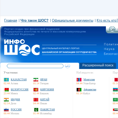
Главная
Что такое ШОС?
Официальные документы
Кто есть кто
Портал создан при финансовой поддержке
Федерального агентства по печати и массовым коммуникациям
Российской Федерации
Расширенный поиск
Участники:
Наблюдатели:
Пар
КАЗАХСТАН
ИРАН
Монголия
02:44
Астана
01:14
Тегеран
04:44
Улан-Батор
01:1
БЕЛОРУССИЯ
КИРГИЗИЯ
Афганистан
23:44
Минск
02:44
Бишкек
01:14
Кабул
01:4
ИНДИЯ
КИТАЙ
02:14
Дели
04:44
Пекин
00:4
РОССИЯ
ПАКИСТАН
00:44
Москва
01:44
Исламабад
00:4