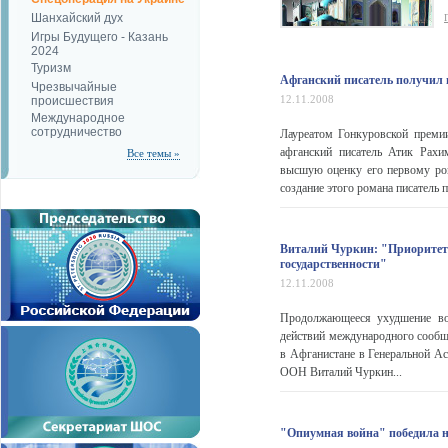
Шанхайский дух
Игры Будущего - Казань
2024
Туризм
Афганский писатель получил
Чрезвычайные
12.11.2008
происшествия
Международное
сотрудничество
Лауреатом Гонкуровской премии
афганский писатель Атик Рах
Все темы »
высшую оценку его первому ром
создание этого романа писатель п
Виталий Чуркин: "Приоритет
государственности"
12.11.2008
Продолжающееся ухудшение вое
действий международного сообщ
в Афганистане в Генеральной 
ООН Виталий Чуркин...
"Опиумная война" победила н