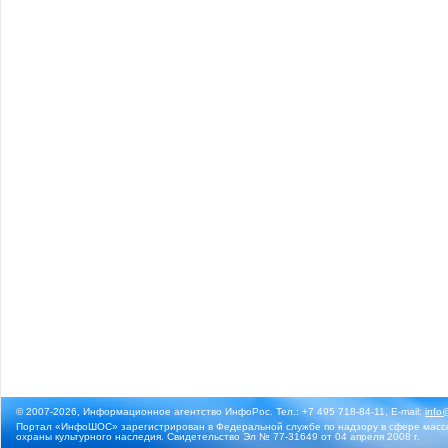
© 2007-2026, Информационное агентство ИнфоРос. Тел.: +7 495 718-84-11, E-mail:
info
Портал «ИнфоШОС» зарегистрирован в Федеральной службе по надзору в сфере массо
охраны культурного наследия. Свидетельство Эл № 77-31649 от 04 апреля 2008 г.