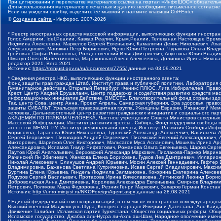
При цитировании и перепечатке материалов ссылка на портал «ИнфоШОС» обязательн
Для использования материалов в печатных изданиях необходимо письменное согласие
Если вы увидели ошибку, выделите ее мышкой и нажмите клавиши Ctrl+Enter
©
Создание сайта
- Инфорос, 2007-2026
* Реестр иностранных средств массовой информации, выполняющих функции иностранн
Голос Америки, Idel.Реалии, Кавказ.Реалии, Крым.Реалии, Телеканал Настоящее Время
Людмила Алексеевна, Маркелов Сергей Евгеньевич, Камалягин Денис Николаевич, Апах
Александрович, Маняхин Петр Борисович, Ярош Юлия Петровна, Чуракова Ольга Влади
Гройсман Софья Романовна, Рождественский Илья Дмитриевич, Апухтина Юлия Владимир
Шмагун Олеся Валентиновна, Мароховская Алеся Алексеевна, Долинина Ирина Никола
редактор 2021, Вега 2021
Источник:
https://minjust.gov.ru/ru/documents/7755/
данные на
03.09.2021
* Сведения реестра НКО, выполняющих функции иностранного агента:
Фонд защиты прав граждан Штаб, Институт права и публичной политики, Лаборатория
Гуманитарное действие, Открытый Петербург, Феникс ПЛЮС, Лига Избирателей, Правов
Крест, Центр Хасдей Ерушалаим, Центр поддержки и содействия развитию средств мас
информационных инициатив Действие, ВМЕСТЕ, Благотворительный фонд охраны здоров
Так, центр Сова, центр Анна, Проект Апрель, Самарская губерния, Эра здоровья, пр
защиты СИБАЛЬТ, Уральская правозащитная группа, Женщины Евразии, Рязанский Мемо
человека, Дальневосточный центр развития гражданских инициатив и социального пар
АКАДЕМИЯ ПО ПРАВАМ ЧЕЛОВЕКА, Частное учреждение Совета Министров северных стр
Массовой Информации, Институт развития прессы - Сибирь, Фонд поддержки свободы 
агентство МЕМО. РУ, Институт региональной прессы, Институт Развития Свободы Инф
Борисовна, Таранова Юлия Николаевна, Туровский Александр Алексеевич, Васильева 
Сергей Георгиевич, Пивоваров Андрей Сергеевич, Писемский Евгений Александрович,
Викторович, Шарипков Олег Викторович, Мальсагов Муса Асланович, Мошель Ирина Ар
Александровна, Исламов Тимур Рифгатович, Романова Ольга Евгеньевна, Щаров Серг
Паутов Юрий Анатольевич, Верховский Александр Маркович, Пислакова-Паркер Марина
Рачинский Ян Збигневич, Жемкова Елена Борисовна, Гудков Лев Дмитриевич, Иллари
Николай Алексеевич, Блинушов Андрей Юрьевич, Мосин Алексей Геннадьевич, Гефтер
Владимировна, Баженова Светлана Куприяновна, Исаев Сергей Владимирович, Максим
Буртина Елена Юрьевна, Гендель Людмила Залмановна, Кокорина Екатерина Алексеев
Подузов Сергей Васильевич, Протасова Ирина Вячеславовна, Литинский Леонид Борис
Добровольская Анна Дмитриевна, Королева Александра Евгеньевна, Смирнов Владими
Петрович, Полякова Мара Федоровна, Резник Генри Маркович, Захаров Герман Конста
Источник:
http://unro.minjust.ru/NKOForeignAgent.aspx
данные на
28.08.2021
* Единый федеральный список организаций, в том числе иностранных и международны
Высший военный Маджлисуль Шура, Конгресс народов Ичкерии и Дагестана, Аль-Каида, 
Движение Талибан, Исламская партия Туркестана, Общество социальных реформ, Общес
Исламское государство, Джабха аль-Нусра ли-Ахль аш-Шам, Народное ополчение имен