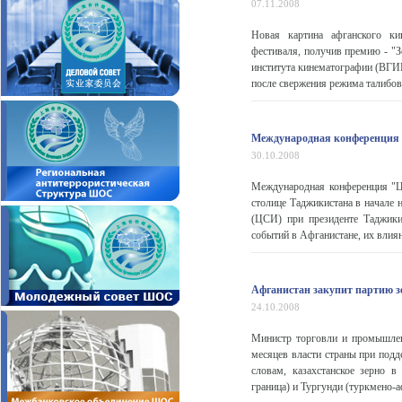
07.11.2008
Новая картина афганского ки
фестиваля, получив премию - "
института кинематографии (ВГИК
после свержения режима талибов
Международная конференция 
30.10.2008
Международная конференция "Ц
столице Таджикистана в начале 
(ЦСИ) при президенте Таджики
событий в Афганистане, их влиян
Афганистан закупит партию з
24.10.2008
Министр торговли и промышле
месяцев власти страны при подд
словам, казахстанское зерно в
граница) и Тургунди (туркмено-аф