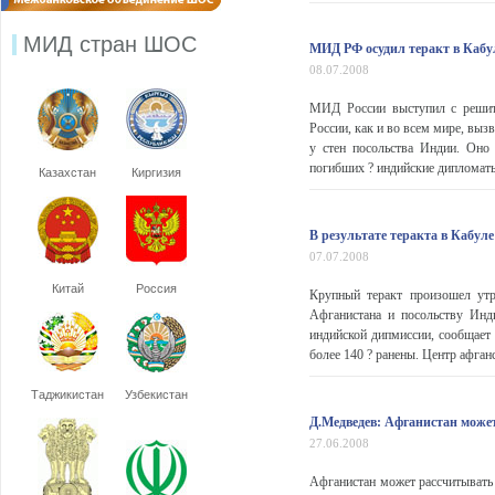
МИД стран ШОС
МИД РФ осудил теракт в Кабу
08.07.2008
МИД России выступил с решите
России, как и во всем мире, вы
у стен посольства Индии. Оно
погибших ? индийские дипломаты,
Казахстан
Киргизия
В результате теракта в Кабуле
07.07.2008
Китай
Россия
Крупный теракт произошел ут
Афганистана и посольству Инд
индийской дипмиссии, сообщает 
более 140 ? ранены. Центр афганс
Таджикистан
Узбекистан
Д.Медведев: Афганистан может
27.06.2008
Афганистан может рассчитывать