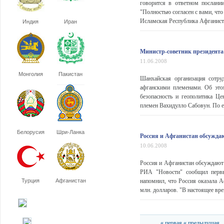
говорится в ответном послани
"Полностью согласен с вами, чт
Исламская Республика Афганистан
Индия
Иран
Министр-советник президента
11.06.2008
Монголия
Пакистан
Шанхайская организация сотр
афганскими племенами. Об эт
безопасность и геополитика Це
племен Вахидулло Сабовун. По ег
Белорусия
Шри-Ланка
Россия и Афганистан обсужда
10.06.2008
Россия и Афганистан обсуждают 
РИА "Новости" сообщил первы
Турция
Афганистан
напомнил, что Россия оказала 
млн. долларов. "В настоящее вре
« первая
« предыдущая
..