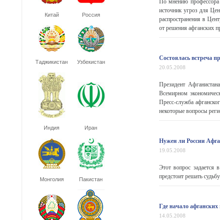
По мнению профессора 
источник угроз для Цен
Китай
Россия
распространения в Цент
от решения афганских п
Состоялась встреча п
Таджикистан
Узбекистан
20.05.2008
Президент Афганистан
Всемирном экономическ
Пресс-служба афганског
некоторые вопросы реги
Индия
Иран
Нужен ли России Афг
19.05.2008
Этот вопрос задается 
предстоит решать судьб
Монголия
Пакистан
Где начало афганских
14.05.2008