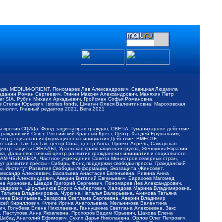
обода, MEDIUM-ORIENT, Пономарев Лев Александрович, Савицкая Людмила
Баданин Роман Сергеевич, Гликин Максим Александрович, Маняхин Петр
er SIA, Рубин Михаил Аркадьевич, Гройсман Софья Романовна,
Степан Юрьевич, Istories fonds, Шмагун Олеся Валентиновна, Мароховская
нолит, Главный редактор 2021, Вега 2021
Мы против СПИДа, Фонд защиты прав граждан, СВЕЧА, Гуманитарное действие,
 Гражданский Союз, Российский Красный Крест, Центр Хасдей Ерушалаим,
 Центр социально-информационных инициатив Действие, ВМЕСТЕ,
айга, Так-Так-Так, центр Сова, центр Анна, Проект Апрель, Самарская
Центр защиты СИБАЛЬТ, Уральская правозащитная группа, Женщины Евразии,
ка, Дальневосточный центр развития гражданских инициатив и социального
АВАМ ЧЕЛОВЕКА, Частное учреждение Совета Министров северных стран,
т развития прессы - Сибирь, Фонд поддержки свободы прессы, Гражданский
ы, Институт Развития Свободы Информации, Экозащита!-Женсовет,
ександр Алексеевич, Васильева Анастасия Евгеньевна, Ривина Анна
вгений Александрович, Аверин Виталий Евгеньевич, Барахоев Магомед
на Ароновна, Шведов Григорий Сергеевич, Пономарев Лев Александрович,
ксадрович, Цирульников Борис Альбертович, Халидова Марина Владимировна,
 Татьяна Владимировна, Чуркина Наталья Валерьевна, Акимова Татьяна
 Анна Васильевна, Захарова Светлана Сергеевна, Аверин Владимир
ксей Кириллович, Флиге Ирина Анатольевна, Мельникова Валентина
, Голубева Елена Николаевна, Ганнушкина Светлана Алексеевна, Закс
, Пастухова Анна Яковлевна, Прохоров Вадим Юрьевич, Шахова Елена
 Шабад Анатолий Ефимович, Сухих Дарья Николаевна, Орлов Олег Петрович,