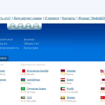
сть кто?
Дети рисуют сказки
О проекте
Контакты
Журнал "ИнфоШО
оиск
ли:
Партнеры по диалогу:
олия
Королевство Бахрейн
Армения
Батор
15:49
Манама
15:49
Ереван
15:4
нистан
Азербайджан
Египет
л
16:19
Баку
14:19
Каир
15:1
Саудовская Аравия
Кувейт
15:19
Эр-Рияд
15:19
Эль-Кувейт
15:1
ОАЭ
Мьянма
15:19
Абу-Даби
15:19
Нейпьидо
14:1