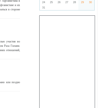
е Афганистана в
24
25
26
27
28
29
30
фганистане и их
31
ваться в стороне
лью участия во
ом Раза Гилани.
нних отношений,
рано или поздно