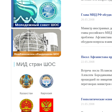
Глава МИД РФ обсудил
26.05.2008
Министр иностранных д
главы российского МИД
проблемы Афганистана
обсудили вопросы взаим
Посол Афганистана пр
22.05.2008
МИД стран ШОС
Встреча посла Исламск
Алексеем Бородавкиным
прошедшей по иницативе
переговорах министров и
Казахстан
Киргизия
Геополитические осн
21.05.2008