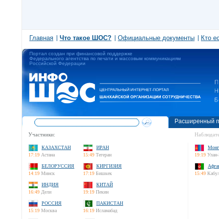
Главная
Что такое ШОС?
Официальные документы
Кто е
Портал создан при финансовой поддержке
Федерального агентства по печати и массовым коммуникациям
Российской Федерации
Расширенный п
Участники:
Наблюдате
КАЗАХСТАН
ИРАН
Монг
17:19
Астана
15:49
Тегеран
19:19
Улан-
БЕЛОРУССИЯ
КИРГИЗИЯ
Афга
14:19
Минск
17:19
Бишкек
15:49
Кабу
ИНДИЯ
КИТАЙ
16:49
Дели
19:19
Пекин
РОССИЯ
ПАКИСТАН
15:19
Москва
16:19
Исламабад