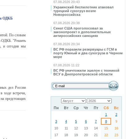
07.08.2026 20:43
Украинский беспилотник атаковал
турецкий сухогруз возле
Новороссийска
 и ОДКБ
07.08.2026 20:38
Сенат США проголосовал за
законопроект о дополнительных
нтой. По словам
антироссийских санкциях
и ОДКБ. "Решить
07.08.2026 20:34
, и сегодня мы
ВС РФ поразили резервуары с ГСМ в
порту Южный и два сухогруза в Черном
море
07.08.2026 11:22
ВС РФ уничтожили эшелон с техникой
ВСУ в Днепропетровской области
нных дел России
в ходе встречи,
 на предстоящих
Пн
Вт
Ср
Чт
Пт
Сб
Вс
1
2
3
4
5
6
7
8
9
10
11
12
13
14
15
16
17
18
19
20
21
22
23