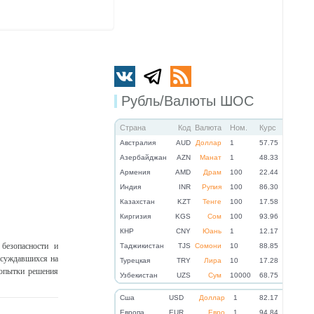
Рубль/Валюты ШОС
Страна
Код
Валюта
Ном.
Курс
Австралия
AUD
Доллар
1
57.75
Азербайджан
AZN
Манат
1
48.33
Армения
AMD
Драм
100
22.44
Индия
INR
Рупия
100
86.30
Казахстан
KZT
Тенге
100
17.58
Киргизия
KGS
Сом
100
93.96
КНР
CNY
Юань
1
12.17
безопасности и
Таджикистан
TJS
Сомони
10
88.85
бсуждавшихся на
Турецкая
TRY
Лира
10
17.28
попытки решения
Узбекистан
UZS
Сум
10000
68.75
Cша
USD
Доллар
1
82.17
Eвропа
EUR
Евро
1
94.84