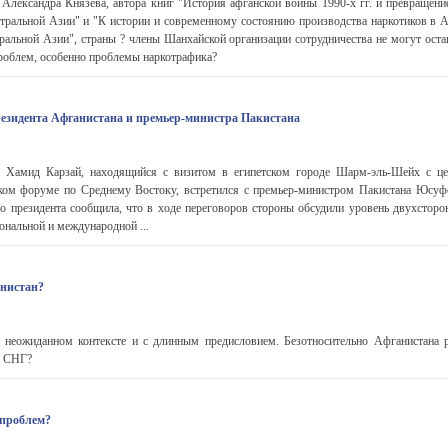
Александра Князева, автора книг "История афганской войны 1990-х гг. и превращени
тральной Азии" и "К истории и современному состоянию производства наркотиков в А
ральной Азии", страны ? члены Шанхайской организации сотрудничества не могут оста
роблем, особенно проблемы наркотрафика?
резидента Афганистана и премьер-министра Пакистана
а Хамид Карзай, находящийся с визитом в египетском городе Шарм-эль-Шейх с це
ом форуме по Среднему Востоку, встретился с премьер-министром Пакистана Юсуф
о президента сообщила, что в ходе переговоров стороны обсудили уровень двухсторо
ональной и международной ...
анистан?
в неожиданном контексте и с длинным предисловием. Безотносительно Афганистана 
у СНГ?
 проблем?