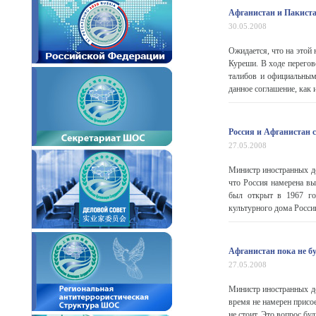
Афганистан и Пакиста
30.05.2008
Ожидается, что на этой
Куреши. В ходе перегов
талибов и официальным
данное соглашение, как 
Россия и Афганистан 
27.05.2008
Министр иностранных де
что Россия намерена вы
был открыт в 1967 год
культурного дома России
Афганистан пока не б
27.05.2008
Министр иностранных де
время не намерен присо
не стоит. Это вопрос буд