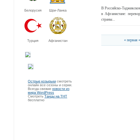
В Российско-Таджикском
Белорусия
Шри-Ланка
в Афганистане: перево
страны...
« первая
Турция
Афганистан
Острые козырьки
смотреть
онлайн все сезоны и серии.
Всегда свежие
новости из
мира WordPress
Смотреть
Танцы на ТНТ
бесплатно