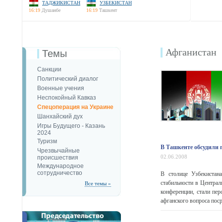
ТАДЖИКИСТАН
УЗБЕКИСТАН
16:19
Душанбе
16:19
Ташкент
Афганистан
Темы
Санкции
Политический диалог
Военные учения
Неспокойный Кавказ
Спецоперация на Украине
Шанхайский дух
Игры Будущего - Казань
2024
Туризм
В Ташкенте обсудили 
Чрезвычайные
02.06.2008
происшествия
Международное
сотрудничество
В столице Узбекистан
стабильности в Централ
Все темы »
конференции, стали пе
афганского вопроса поср