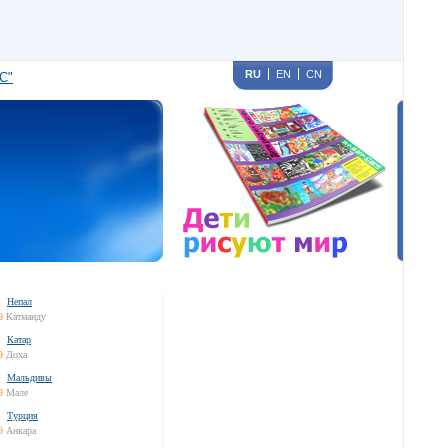
RU
EN
CN
С"
Непал
9
Катманду
Катар
9
Доха
Мальдивы
9
Мале
Турция
9
Анкара