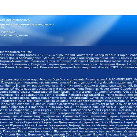
mail:
info@infoshos.ru
ре массовых коммуникаций, связи и
8 г.
язательна.
согласие редакции
иностранного агента:
щее Время, Azatliq Radiosi, PCE/PC, Сибирь.Реалии, Фактограф, Север.Реалии, Радио Св
ончич Дарья Александровна, Medusa Project, Первое антикоррупционное СМИ, VTimes.io, 
ария Михайловна, Лукьянова Юлия Сергеевна, Маетная Елизавета Витальевна, The Insid
ексей Евгеньевич, Общество с ограниченной ответственностью Телеканал Дождь, Петров 
н Роман Александрович, Великовский Дмитрий Александрович, Альтаир 2021, Ромашки мо
оратория социальных наук, Фонд по борьбе с коррупцией, Альянс врачей, НАСИЛИЮ.НЕТ, 
Гражданская инициатива против экологической преступности, Фонд борьбы с коррупцией,
чая Линия, В защиту прав заключенных, Институт глобализации и социальных движений,
тельный фонд помощи осужденным и их семьям, Фонд Тольятти, Новое время, Серебряная т
Центр Юрия Левады, Издательство Парк Гагарина, Фонд имени Андрея Рылькова, Сфера, 
еловека, Фонд защиты гласности, Российский исследовательский центр по правам челове
йствие, Центр независимых социологических исследований, Сутяжник, АКАДЕМИЯ ПО ПР
р Трансперенси Интернешнл-Р, Центр Защиты Прав Средств Массовой Информации, Институ
 академика Сахарова, Информационное агентство МЕМО. РУ, Институт региональной пресс
Лилия Айратовна, Сидорович Ольга Борисовна, Таранова Юлия Николаевна, Туровский Ал
а Ольга Андреевна, Дугин Сергей Георгиевич, Пивоваров Андрей Сергеевич, Писемский Е
в Роман Викторович, Шарипков Олег Викторович, Мальсагов Муса Асланович, Мошель Ири
ександровна, Исламов Тимур Рифгатович, Романова Ольга Евгеньевна, Щаров Сергей Але
льевич, Верховский Александр Маркович, Пислакова-Паркер Марина Петровна, Кочеткова
, Жемкова Елена Борисовна, Гудков Лев Дмитриевич, Илларионова Юлия Юрьевна, Саранг
Андрей Юрьевич, Мосин Алексей Геннадьевич, Гефтер Валентин Михайлович, Симонов Але
а, Исаев Сергей Владимирович, Максимов Сергей Владимирович, Беляев Сергей Иванович
 Кокорина Екатерина Алексеевна, Шуманов Илья Вячеславович, Арапова Галина Юрьевна
Литинский Леонид Борисович, Лукашевский Сергей Маркович, Бахмин Вячеслав Иванович,