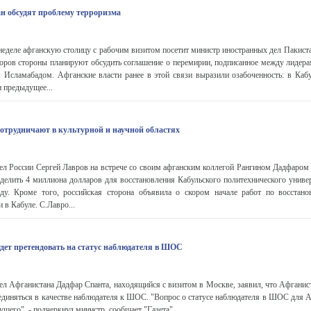
н обсудят проблему терроризма
 неделе афганскую столицу с рабочим визитом посетит министр иностранных дел Пакис
оров стороны планируют обсудить соглашение о перемирии, подписанное между лидера
 Исламабадом. Афганские власти ранее в этой связи выразили озабоченность: в Кабу
и предыдущее...
сотрудничают в культурной и научной областях
л России Сергей Лавров на встрече со своим афганским коллегой Рангином Дадфаром 
делить 4 миллиона долларов для восстановления Кабульского политехнического универ
у. Кроме того, российская сторона объявила о скором начале работ по восстан
 в Кабуле. С.Лавро...
удет претендовать на статус наблюдателя в ШОС
л Афганистана Дадфар Спанта, находящийся с визитом в Москве, заявил, что Афганис
единяться в качестве наблюдателя к ШОС. "Вопрос о статусе наблюдателя в ШОС для А
ущего", - подчеркнул министр, сообщает "Газета"....