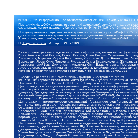
© 2007-2026, Информационное агентство ИнфоРос. Тел.: +7 495 718-84-11, E-
Портал «ИнфоШОС» зарегистрирован в Федеральной службе по надзору в сфе
охраны культурного наследия. Свидетельство Эл № 77-31649 от 04 апреля 200
При цитировании и перепечатке материалов ссылка на портал «ИнфоШОС» об
Для использования материалов в печатных изданиях необходимо письменное 
Если вы увидели ошибку, выделите ее мышкой и нажмите клавиши Ctrl+Enter
©
Создание сайта
- Инфорос, 2007-2026
* Реестр иностранных средств массовой информации, выполняющих функции 
Голос Америки, Idel.Реалии, Кавказ.Реалии, Крым.Реалии, Телеканал Настоя
Алексеевна, Маркелов Сергей Евгеньевич, Камалягин Денис Николаевич, Апах
Борисович, Ярош Юлия Петровна, Чуракова Ольга Владимировна, Железнова М
Рождественский Илья Дмитриевич, Апухтина Юлия Владимировна, Постернак Ал
Алеся Алексеевна, Долинина Ирина Николаевна, Шлейнов Роман Юрьевич, Ани
Источник:
https://minjust.gov.ru/ru/documents/7755/
данные на
03.09.2021
* Сведения реестра НКО, выполняющих функции иностранного агента:
Фонд защиты прав граждан Штаб, Институт права и публичной политики, Лаб
Открытый Петербург, Феникс ПЛЮС, Лига Избирателей, Правовая инициатива, 
Центр поддержки и содействия развитию средств массовой информации, Горя
Благотворительный фонд охраны здоровья и защиты прав граждан, Благотвори
губерния, Эра здоровья, правозащитное общество Мемориал, Аналитический 
Рязанский Мемориал, Екатеринбургское общество МЕМОРИАЛ, Институт прав ч
партнерства, Пермский региональный правозащитный центр, Гражданское де
Центр развития некоммерческих организаций, Гражданское содействие, Цент
контроль, Человек и Закон, Общественная комиссия по сохранению наследия
Общественный вердикт, Евразийская антимонопольная ассоциация, Чанышева 
Валерьевна, Бурдина Юлия Владимировна, Бойко Анатолий Николаевич, Гусев
Бекханович, Шевченко Дмитрий Александрович, Жданов Иван Юрьевич, Рубано
Каргалицкий Борис Юльевич, Созаев Валерий Валерьевич, Исакова Ирина Ал
Людевиг Марина Зариевна, Федотова Галина Анатольевна, Паутов Юрий Анато
Николаевна, Золотарева Екатерина Александровна, Рачинский Ян Збигневич
Анатольевич, Щур Татьяна Михайловна, Щур Николай Алексеевич, Блинушов 
Дмитриевна, Вититинова Елена Владимировна, Баженова Светлана Куприяновн
Елена Владимировна, Буртина Елена Юрьевна, Гендель Людмила Залмановна,
Владимировна, Подузов Сергей Васильевич, Протасова Ирина Вячеславовна, 