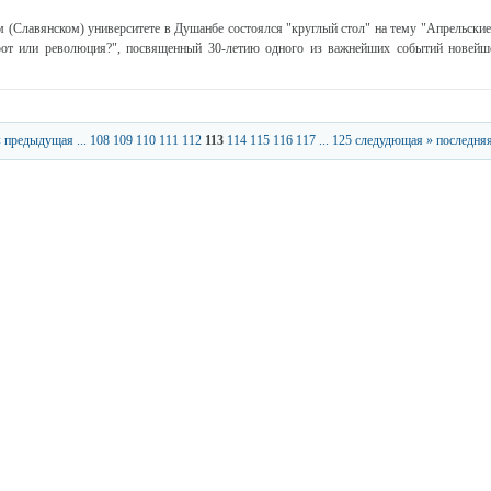
 (Славянском) университете в Душанбе состоялся "круглый стол" на тему "Апрельские
рот или революция?", посвященный 30-летию одного из важнейших событий новейш
« предыдущая
...
108
109
110
111
112
113
114
115
116
117
...
125
следудющая »
последняя