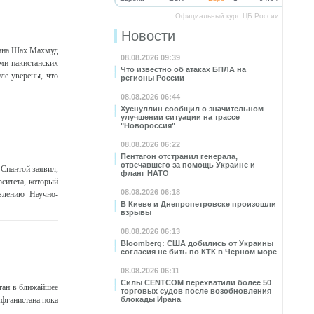
Официальный курс ЦБ России
Новости
тана Шах Махмуд
08.08.2026 09:39
ми пакистанских
Что известно об атаках БПЛА на
ле уверены, что
регионы России
08.08.2026 06:44
Хуснуллин сообщил о значительном
улучшении ситуации на трассе
"Новороссия"
08.08.2026 06:22
Пентагон отстранил генерала,
отвечавшего за помощь Украине и
Спантой заявил,
фланг НАТО
ситета, который
08.08.2026 06:18
овлению Научно-
В Киеве и Днепропетровске произошли
взрывы
08.08.2026 06:13
Bloomberg: США добились от Украины
согласия не бить по КТК в Черном море
08.08.2026 06:11
Силы CENTCOM перехватили более 50
тан в ближайшее
торговых судов после возобновления
фганистана пока
блокады Ирана