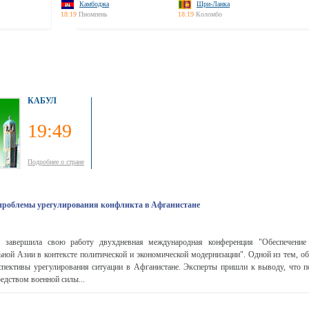
Камбоджа
Шри-Ланка
18:19
Пномпень
18:19
Коломбо
КАБУЛ
19:49
Подробнее о стране
проблемы урегулирования конфликта в Афганистане
а завершила свою работу двухдневная международная конференция "Обеспечение 
ьной Азии в контексте политической и экономической модернизации". Одной из тем, о
рспективы урегулирования ситуации в Афганистане. Эксперты пришли к выводу, что 
едством военной силы...