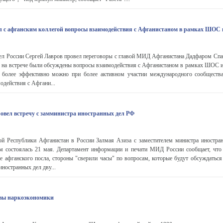
 с афганским коллегой вопросы взаимодействия с Афганистаном в рамках ШОС
ел России Сергей Лавров провел переговоры с главой МИД Афганистана Дадфаром Спа
 на встрече были обсуждены вопросы взаимодействия с Афганистаном в рамках ШОС 
 более эффективно можно при более активном участии международного сообщества
одействия с Афгани...
овел встречу с замминистра иностранных дел РФ
ой Республики Афганистан в России Залмая Азиза с заместителем министра иностра
 состоялась 21 мая. Департамент информации и печати МИД России сообщает, что 
 афганского посла, стороны "сверили часы" по вопросам, которые будут обсуждаться
ностранных дел дву...
овы наркоэкономики