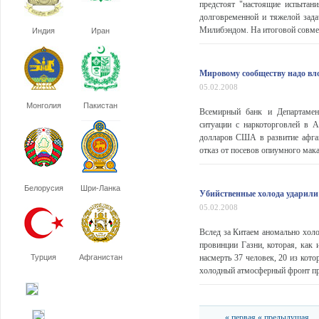
предстоят "настоящие испытани
долговременной и тяжелой зада
Милибэндом. На итоговой совмест
Индия
Иран
Мировому сообществу надо вло
05.02.2008
Монголия
Пакистан
Всемирный банк и Департамен
ситуации с наркоторговлей в 
долларов США в развитие афган
отказ от посевов опиумного мака
Белорусия
Шри-Ланка
Убийственные холода ударили
05.02.2008
Вслед за Китаем аномально холо
провинции Газни, которая, как
Турция
Афганистан
насмерть 37 человек, 20 из кот
холодный атмосферный фронт при
« первая
« предыдущая
...