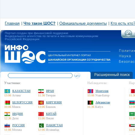
Главная
Что такое ШОС?
Официальные документы
Кто есть кто
Портал создан при финансовой поддержке
Федерального агентства по печати и массовым коммуникациям
Российской Федерации
Расширенный поиск
Участники:
Наблюдатели:
Пар
КАЗАХСТАН
ИРАН
Монголия
13:06
Астана
11:36
Тегеран
15:06
Улан-Батор
11:3
БЕЛОРУССИЯ
КИРГИЗИЯ
Афганистан
10:06
Минск
13:06
Бишкек
11:36
Кабул
12:0
ИНДИЯ
КИТАЙ
12:36
Дели
15:06
Пекин
11:0
РОССИЯ
ПАКИСТАН
11:06
Москва
12:06
Исламабад
11:0