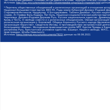
Чистопольский Джамаат, Рохнамо ба суи давлати исломи, Террористическое сообщест
Источник:
http://nac.gov.ru/terroristicheskie-i-ekstremistskie-organizacii-i-materialy.html
данные
* Перечень общественных объединений и религиозных организаций в отношении котор
Национал-большевистская партия, ВЕК РА, Рада земли Кубанской Духовно Родовой Де
Староверов-Инглингов, Нурджулар, К Богодержавию, Таблиги Джамаат, Русское наци
славян, Ат-Такфир Валь-Хиджра, Пит Буль, Национал-социалистическая рабочая парт
Череповца, Духовно-Родовая Держава Русь, Русское национальное единство, Древнер
Кровь и Честь, О свободе совести и о религиозных объединениях, Омская организаци
религиозная организация п. Боровский, Община Коренного Русского народа Щелковског
организация «Братство», Свидетели Иеговы, О противодействии экстремистской деяте
болельщиков «Фирма», Молодежная правозащитная группа МПГ, Курсом Правды и Единен
республика Русь, Арестантское уголовное единство, Башкорт, Нация и свобода, W.H.С
прав граждан, Штабы Навального
Источник:
https://minjust.gov.ru/ru/documents/7822/
данные на
06.08.2021