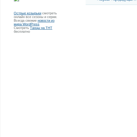
Острые козырьки
смотреть
онлайн все сезоны и серии.
Всегда свежие
новости из
мира WordPress
Смотреть
Танцы на ТНТ
бесплатно