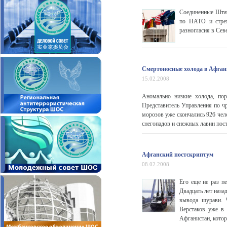
Соединенные Штат
по НАТО и стрем
разногласия в Севе
Смертоносные холода в Афганис
15.02.2008
Аномально низкие холода, по
Представитель Управления по 
морозов уже скончались 926 чело
снегопадов и снежных лавин пост
Афганский постскриптум
08.02.2008
Его еще не раз п
Двадцать лет наза
вывода шурави. 
Верстаков уже в
Афганистан, котор