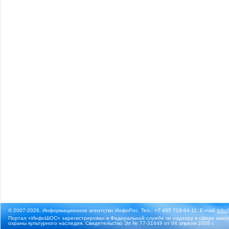
© 2007-2026, Информационное агентство ИнфоРос. Тел.: +7 495 718-84-11, E-mail:
info
Портал «ИнфоШОС» зарегистрирован в Федеральной службе по надзору в сфере массо
охраны культурного наследия. Свидетельство Эл № 77-31649 от 04 апреля 2008 г.