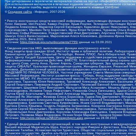
При цитировании и перепечатке материалов ссылка на портал «ИнфоШОС» обязательн
Для использования материалов в печатных изданиях необходимо письменное согласие
Если вы увидели ошибку, выделите ее мышкой и нажмите клавиши Ctrl+Enter
©
Создание сайта
- Инфорос, 2007-2026
* Реестр иностранных средств массовой информации, выполняющих функции иностранн
Голос Америки, Idel.Реалии, Кавказ.Реалии, Крым.Реалии, Телеканал Настоящее Время
Людмила Алексеевна, Маркелов Сергей Евгеньевич, Камалягин Денис Николаевич, Апах
Александрович, Маняхин Петр Борисович, Ярош Юлия Петровна, Чуракова Ольга Влади
Гройсман Софья Романовна, Рождественский Илья Дмитриевич, Апухтина Юлия Владимир
Шмагун Олеся Валентиновна, Мароховская Алеся Алексеевна, Долинина Ирина Никола
редактор 2021, Вега 2021
Источник:
https://minjust.gov.ru/ru/documents/7755/
данные на
03.09.2021
* Сведения реестра НКО, выполняющих функции иностранного агента:
Фонд защиты прав граждан Штаб, Институт права и публичной политики, Лаборатория
Гуманитарное действие, Открытый Петербург, Феникс ПЛЮС, Лига Избирателей, Правов
Крест, Центр Хасдей Ерушалаим, Центр поддержки и содействия развитию средств мас
информационных инициатив Действие, ВМЕСТЕ, Благотворительный фонд охраны здоров
Так, центр Сова, центр Анна, Проект Апрель, Самарская губерния, Эра здоровья, пр
защиты СИБАЛЬТ, Уральская правозащитная группа, Женщины Евразии, Рязанский Мемо
человека, Дальневосточный центр развития гражданских инициатив и социального пар
АКАДЕМИЯ ПО ПРАВАМ ЧЕЛОВЕКА, Частное учреждение Совета Министров северных стр
Массовой Информации, Институт развития прессы - Сибирь, Фонд поддержки свободы 
агентство МЕМО. РУ, Институт региональной прессы, Институт Развития Свободы Инф
Борисовна, Таранова Юлия Николаевна, Туровский Александр Алексеевич, Васильева 
Сергей Георгиевич, Пивоваров Андрей Сергеевич, Писемский Евгений Александрович,
Викторович, Шарипков Олег Викторович, Мальсагов Муса Асланович, Мошель Ирина Ар
Александровна, Исламов Тимур Рифгатович, Романова Ольга Евгеньевна, Щаров Серг
Паутов Юрий Анатольевич, Верховский Александр Маркович, Пислакова-Паркер Марина
Рачинский Ян Збигневич, Жемкова Елена Борисовна, Гудков Лев Дмитриевич, Иллари
Николай Алексеевич, Блинушов Андрей Юрьевич, Мосин Алексей Геннадьевич, Гефтер
Владимировна, Баженова Светлана Куприяновна, Исаев Сергей Владимирович, Максим
Буртина Елена Юрьевна, Гендель Людмила Залмановна, Кокорина Екатерина Алексеев
Подузов Сергей Васильевич, Протасова Ирина Вячеславовна, Литинский Леонид Борис
Добровольская Анна Дмитриевна, Королева Александра Евгеньевна, Смирнов Владими
Петрович, Полякова Мара Федоровна, Резник Генри Маркович, Захаров Герман Конста
Источник:
http://unro.minjust.ru/NKOForeignAgent.aspx
данные на
28.08.2021
* Единый федеральный список организаций, в том числе иностранных и международны
Высший военный Маджлисуль Шура, Конгресс народов Ичкерии и Дагестана, Аль-Каида, 
Движение Талибан, Исламская партия Туркестана, Общество социальных реформ, Общес
Исламское государство, Джабха аль-Нусра ли-Ахль аш-Шам, Народное ополчение имен