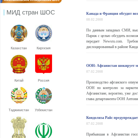
МИД стран ШОС
Канада и Франция обсудят во
08.02.2008
По данным западных СМИ, высо
Париж с целью обсудить возмо
передает Newsru.com. Требо
дислоцированный в районе Кандаг
Казахстан
Киргизия
ООН: Афганистан шокирует ми
07.02.2008
Китай
Россия
Производство афганского опиум
ООН по контролю за наркотик
Афганистане, вероятно, уже дос
глава департамента ООН Антонио
Таджикистан
Узбекистан
Кондолиза Райс предупреждае
07.02.2008
Прибывшая в Афганистан госс