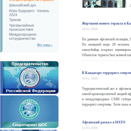
Шанхайский дух
Игры Будущего - Казань
2024
Туризм
Жертвами нового теракта в Ка
Чрезвычайные
18.02.2008
происшествия
Международное
сотрудничество
По данным афганской полиции, 3
По меньшей мере 28 человек 
Все темы »
самоубийца взорвал заминиро
Объектом теракта был конвой к
В Кандагаре террорист-смертн
18.02.2008
Террористический акт в афганск
самой кровопролитной акцией аф
и международных СМИ губерна
террорист-смертник. Хотя пока ни
Афганский раскол в НАТО
15.02.2008