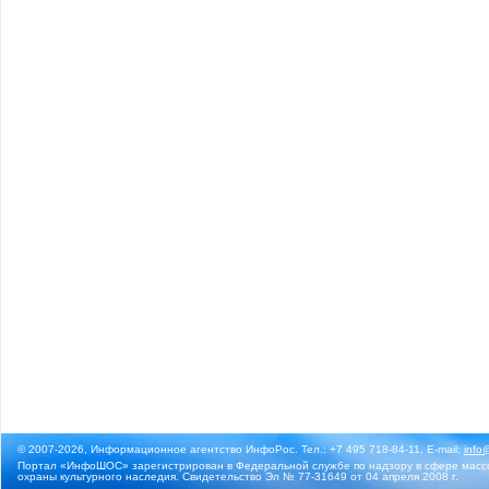
© 2007-2026, Информационное агентство ИнфоРос. Тел.: +7 495 718-84-11, E-mail:
info
Портал «ИнфоШОС» зарегистрирован в Федеральной службе по надзору в сфере массо
охраны культурного наследия. Свидетельство Эл № 77-31649 от 04 апреля 2008 г.