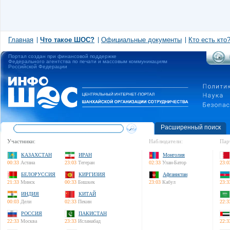
Главная
Что такое ШОС?
Официальные документы
Кто есть кто
Портал создан при финансовой поддержке
Федерального агентства по печати и массовым коммуникациям
Российской Федерации
Расширенный поиск
Участники:
Наблюдатели:
Пар
КАЗАХСТАН
ИРАН
Монголия
00:33
Астана
23:03
Тегеран
02:33
Улан-Батор
23:0
БЕЛОРУССИЯ
КИРГИЗИЯ
Афганистан
21:33
Минск
00:33
Бишкек
23:03
Кабул
23:3
ИНДИЯ
КИТАЙ
00:03
Дели
02:33
Пекин
22:3
РОССИЯ
ПАКИСТАН
22:33
Москва
23:33
Исламабад
22:3