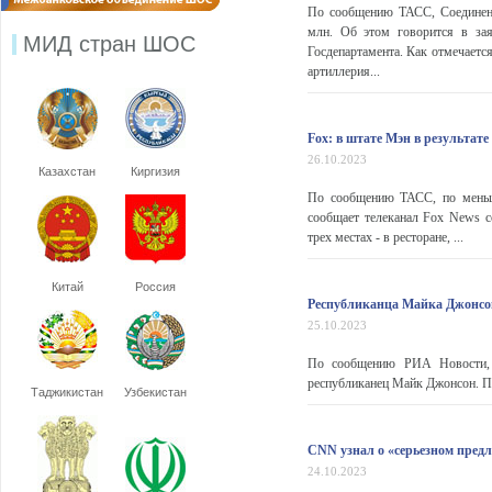
По сообщению ТАСС, Соединен
млн. Об этом говорится в зая
МИД стран ШОС
Госдепартамента. Как отмечаетс
артиллерия...
Fox: в штате Мэн в результате
26.10.2023
Казахстан
Киргизия
По сообщению ТАСС, по меньше
сообщает телеканал Fox News с
трех местах - в ресторане, ...
Китай
Россия
Республиканца Майка Джонсо
25.10.2023
По сообщению РИА Новости, п
республиканец Майк Джонсон. Пол
Таджикистан
Узбекистан
CNN узнал о «серьезном пре
24.10.2023