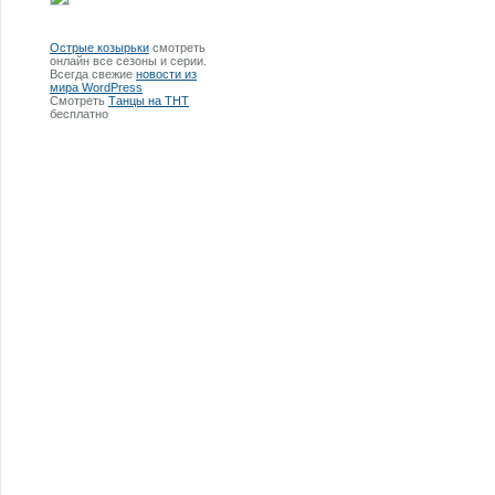
Острые козырьки
смотреть
онлайн все сезоны и серии.
Всегда свежие
новости из
мира WordPress
Смотреть
Танцы на ТНТ
бесплатно