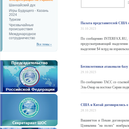
Шанхайский дух
Игры Будущего - Казань
2024
Туризм
Палата представителей США о
Чрезвычайные
31.10.2023
происшествия
Международное
сотрудничество
По сообщению INTERFAX.RU, па
предусматривающий выделении 
Все темы »
выделение $4 млрд на израильск
Беспилотники атаковали баз
29.10.2023
По сообщению ТАСС со ссылкой 
Эль-Омар на востоке Сирии подв
США и Китай договорились о 
28.10.2023
Вашингтон и Пекин договорили
Цзиньпина "на полях" ноябрьс