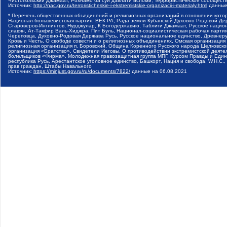
Чистопольский Джамаат, Рохнамо ба суи давлати исломи, Террористическое сообщест
Источник:
http://nac.gov.ru/terroristicheskie-i-ekstremistskie-organizacii-i-materialy.html
данные
* Перечень общественных объединений и религиозных организаций в отношении котор
Национал-большевистская партия, ВЕК РА, Рада земли Кубанской Духовно Родовой Де
Староверов-Инглингов, Нурджулар, К Богодержавию, Таблиги Джамаат, Русское наци
славян, Ат-Такфир Валь-Хиджра, Пит Буль, Национал-социалистическая рабочая парт
Череповца, Духовно-Родовая Держава Русь, Русское национальное единство, Древнер
Кровь и Честь, О свободе совести и о религиозных объединениях, Омская организаци
религиозная организация п. Боровский, Община Коренного Русского народа Щелковског
организация «Братство», Свидетели Иеговы, О противодействии экстремистской деяте
болельщиков «Фирма», Молодежная правозащитная группа МПГ, Курсом Правды и Единен
республика Русь, Арестантское уголовное единство, Башкорт, Нация и свобода, W.H.С
прав граждан, Штабы Навального
Источник:
https://minjust.gov.ru/ru/documents/7822/
данные на
06.08.2021