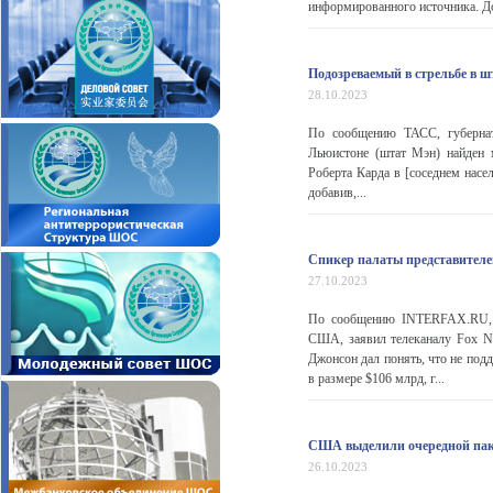
информированного источника. Дог
Подозреваемый в стрельбе в 
28.10.2023
По сообщению ТАСС, губернат
Льюистоне (штат Мэн) найден 
Роберта Карда в [соседнем насе
добавив,...
Спикер палаты представителе
27.10.2023
По сообщению INTERFAX.RU, М
США, заявил телеканалу Fox N
Джонсон дал понять, что не под
в размере $106 млрд, г...
США выделили очередной паке
26.10.2023