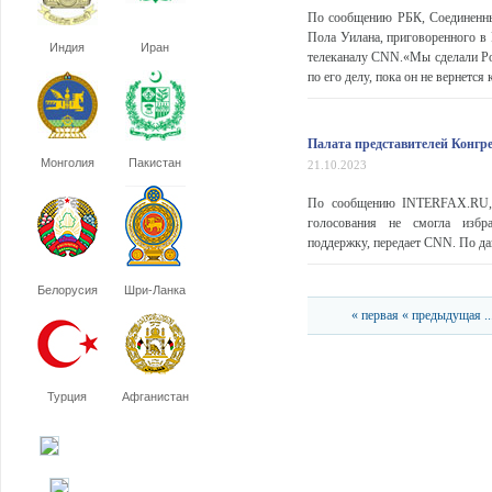
По сообщению РБК, Соединенны
Пола Уилана, приговоренного в 
Индия
Иран
телеканалу CNN.«Мы сделали Рос
по его делу, пока он не вернется к
Палата представителей Конгре
Монголия
Пакистан
21.10.2023
По сообщению INTERFAX.RU, п
голосования не смогла избр
поддержку, передает CNN. По дан
Белорусия
Шри-Ланка
« первая
« предыдущая
..
Турция
Афганистан