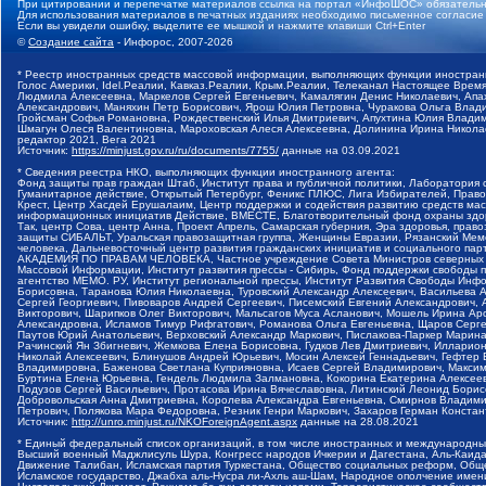
При цитировании и перепечатке материалов ссылка на портал «ИнфоШОС» обязательн
Для использования материалов в печатных изданиях необходимо письменное согласие
Если вы увидели ошибку, выделите ее мышкой и нажмите клавиши Ctrl+Enter
©
Создание сайта
- Инфорос, 2007-2026
* Реестр иностранных средств массовой информации, выполняющих функции иностранн
Голос Америки, Idel.Реалии, Кавказ.Реалии, Крым.Реалии, Телеканал Настоящее Время
Людмила Алексеевна, Маркелов Сергей Евгеньевич, Камалягин Денис Николаевич, Апах
Александрович, Маняхин Петр Борисович, Ярош Юлия Петровна, Чуракова Ольга Влади
Гройсман Софья Романовна, Рождественский Илья Дмитриевич, Апухтина Юлия Владимир
Шмагун Олеся Валентиновна, Мароховская Алеся Алексеевна, Долинина Ирина Никола
редактор 2021, Вега 2021
Источник:
https://minjust.gov.ru/ru/documents/7755/
данные на
03.09.2021
* Сведения реестра НКО, выполняющих функции иностранного агента:
Фонд защиты прав граждан Штаб, Институт права и публичной политики, Лаборатория
Гуманитарное действие, Открытый Петербург, Феникс ПЛЮС, Лига Избирателей, Правов
Крест, Центр Хасдей Ерушалаим, Центр поддержки и содействия развитию средств мас
информационных инициатив Действие, ВМЕСТЕ, Благотворительный фонд охраны здоров
Так, центр Сова, центр Анна, Проект Апрель, Самарская губерния, Эра здоровья, пр
защиты СИБАЛЬТ, Уральская правозащитная группа, Женщины Евразии, Рязанский Мемо
человека, Дальневосточный центр развития гражданских инициатив и социального пар
АКАДЕМИЯ ПО ПРАВАМ ЧЕЛОВЕКА, Частное учреждение Совета Министров северных стр
Массовой Информации, Институт развития прессы - Сибирь, Фонд поддержки свободы 
агентство МЕМО. РУ, Институт региональной прессы, Институт Развития Свободы Инф
Борисовна, Таранова Юлия Николаевна, Туровский Александр Алексеевич, Васильева 
Сергей Георгиевич, Пивоваров Андрей Сергеевич, Писемский Евгений Александрович,
Викторович, Шарипков Олег Викторович, Мальсагов Муса Асланович, Мошель Ирина Ар
Александровна, Исламов Тимур Рифгатович, Романова Ольга Евгеньевна, Щаров Серг
Паутов Юрий Анатольевич, Верховский Александр Маркович, Пислакова-Паркер Марина
Рачинский Ян Збигневич, Жемкова Елена Борисовна, Гудков Лев Дмитриевич, Иллари
Николай Алексеевич, Блинушов Андрей Юрьевич, Мосин Алексей Геннадьевич, Гефтер
Владимировна, Баженова Светлана Куприяновна, Исаев Сергей Владимирович, Максим
Буртина Елена Юрьевна, Гендель Людмила Залмановна, Кокорина Екатерина Алексеев
Подузов Сергей Васильевич, Протасова Ирина Вячеславовна, Литинский Леонид Борис
Добровольская Анна Дмитриевна, Королева Александра Евгеньевна, Смирнов Владими
Петрович, Полякова Мара Федоровна, Резник Генри Маркович, Захаров Герман Конста
Источник:
http://unro.minjust.ru/NKOForeignAgent.aspx
данные на
28.08.2021
* Единый федеральный список организаций, в том числе иностранных и международны
Высший военный Маджлисуль Шура, Конгресс народов Ичкерии и Дагестана, Аль-Каида, 
Движение Талибан, Исламская партия Туркестана, Общество социальных реформ, Общес
Исламское государство, Джабха аль-Нусра ли-Ахль аш-Шам, Народное ополчение имен