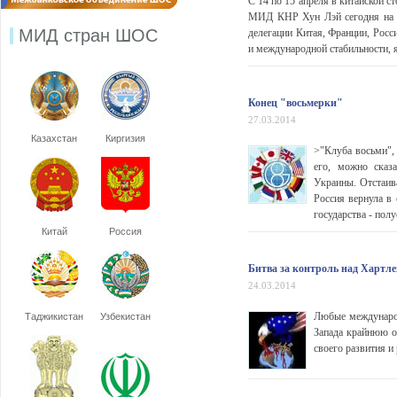
С 14 по 15 апреля в китайской 
МИД КНР Хун Лэй сегодня на о
МИД стран ШОС
делегации Китая, Франции, Рос
и международной стабильности, 
Конец "восьмерки"
27.03.2014
Казахстан
Киргизия
>"Клуба восьми",
его, можно сказа
Украины. Отстаива
Россия вернула в
государства - пол
Китай
Россия
Битва за контроль над Хартл
24.03.2014
Любые международ
Таджикистан
Узбекистан
Запада крайнюю 
своего развития и