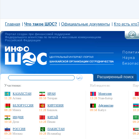
Главная
Что такое ШОС?
Официальные документы
Кто есть кто
Портал создан при финансовой поддержке
Федерального агентства по печати и массовым коммуникациям
Российской Федерации
Расширенный поиск
Участники:
Наблюдатели:
Пар
КАЗАХСТАН
ИРАН
Монголия
11:28
Астана
09:58
Тегеран
13:28
Улан-Батор
09:5
БЕЛОРУССИЯ
КИРГИЗИЯ
Афганистан
08:28
Минск
11:28
Бишкек
09:58
Кабул
10:2
ИНДИЯ
КИТАЙ
10:58
Дели
13:28
Пекин
09:2
РОССИЯ
ПАКИСТАН
09:28
Москва
10:28
Исламабад
09:2