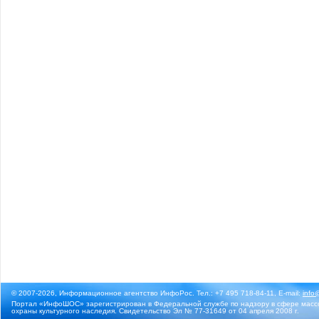
© 2007-2026, Информационное агентство ИнфоРос. Тел.: +7 495 718-84-11, E-mail:
info
Портал «ИнфоШОС» зарегистрирован в Федеральной службе по надзору в сфере массо
охраны культурного наследия. Свидетельство Эл № 77-31649 от 04 апреля 2008 г.