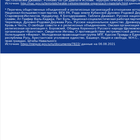
Чистопольский Джамаат, Рохнамо ба суи давлати исломи, Террористическое сообщест
Источник:
http://nac.gov.ru/terroristicheskie-i-ekstremistskie-organizacii-i-materialy.html
данные
* Перечень общественных объединений и религиозных организаций в отношении котор
Национал-большевистская партия, ВЕК РА, Рада земли Кубанской Духовно Родовой Де
Староверов-Инглингов, Нурджулар, К Богодержавию, Таблиги Джамаат, Русское наци
славян, Ат-Такфир Валь-Хиджра, Пит Буль, Национал-социалистическая рабочая парт
Череповца, Духовно-Родовая Держава Русь, Русское национальное единство, Древнер
Кровь и Честь, О свободе совести и о религиозных объединениях, Омская организаци
религиозная организация п. Боровский, Община Коренного Русского народа Щелковског
организация «Братство», Свидетели Иеговы, О противодействии экстремистской деяте
болельщиков «Фирма», Молодежная правозащитная группа МПГ, Курсом Правды и Единен
республика Русь, Арестантское уголовное единство, Башкорт, Нация и свобода, W.H.С
прав граждан, Штабы Навального
Источник:
https://minjust.gov.ru/ru/documents/7822/
данные на
06.08.2021