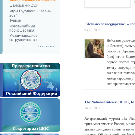
Шанхайский дух
Игры Будущего - Казань
2024
Туризм
"Исламское государство" – н
Чрезвычайные
03.09.2014
происшествия
Международное
сотрудничество
Действия руководс
и Леванта) вызыв
Все темы »
режимов Аравийс
брифинге в Белом
борьбе против те
телегу впереди 
заявления руково
международному 
антиправительстве
The National Interest: ШОС,
16.06.2014
Американский журнал The Natio
принимает участие Россия, може
времен холодной войны, а таки
издания. Об этом сообщает Vesti.