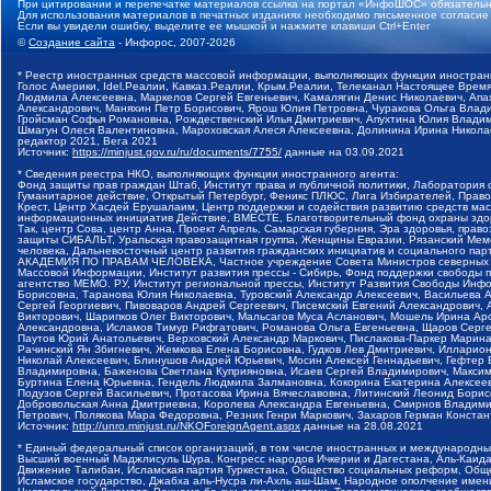
При цитировании и перепечатке материалов ссылка на портал «ИнфоШОС» обязательн
Для использования материалов в печатных изданиях необходимо письменное согласие
Если вы увидели ошибку, выделите ее мышкой и нажмите клавиши Ctrl+Enter
©
Создание сайта
- Инфорос, 2007-2026
* Реестр иностранных средств массовой информации, выполняющих функции иностранн
Голос Америки, Idel.Реалии, Кавказ.Реалии, Крым.Реалии, Телеканал Настоящее Время
Людмила Алексеевна, Маркелов Сергей Евгеньевич, Камалягин Денис Николаевич, Апах
Александрович, Маняхин Петр Борисович, Ярош Юлия Петровна, Чуракова Ольга Влади
Гройсман Софья Романовна, Рождественский Илья Дмитриевич, Апухтина Юлия Владимир
Шмагун Олеся Валентиновна, Мароховская Алеся Алексеевна, Долинина Ирина Никола
редактор 2021, Вега 2021
Источник:
https://minjust.gov.ru/ru/documents/7755/
данные на
03.09.2021
* Сведения реестра НКО, выполняющих функции иностранного агента:
Фонд защиты прав граждан Штаб, Институт права и публичной политики, Лаборатория
Гуманитарное действие, Открытый Петербург, Феникс ПЛЮС, Лига Избирателей, Правов
Крест, Центр Хасдей Ерушалаим, Центр поддержки и содействия развитию средств мас
информационных инициатив Действие, ВМЕСТЕ, Благотворительный фонд охраны здоров
Так, центр Сова, центр Анна, Проект Апрель, Самарская губерния, Эра здоровья, пр
защиты СИБАЛЬТ, Уральская правозащитная группа, Женщины Евразии, Рязанский Мемо
человека, Дальневосточный центр развития гражданских инициатив и социального пар
АКАДЕМИЯ ПО ПРАВАМ ЧЕЛОВЕКА, Частное учреждение Совета Министров северных стр
Массовой Информации, Институт развития прессы - Сибирь, Фонд поддержки свободы 
агентство МЕМО. РУ, Институт региональной прессы, Институт Развития Свободы Инф
Борисовна, Таранова Юлия Николаевна, Туровский Александр Алексеевич, Васильева 
Сергей Георгиевич, Пивоваров Андрей Сергеевич, Писемский Евгений Александрович,
Викторович, Шарипков Олег Викторович, Мальсагов Муса Асланович, Мошель Ирина Ар
Александровна, Исламов Тимур Рифгатович, Романова Ольга Евгеньевна, Щаров Серг
Паутов Юрий Анатольевич, Верховский Александр Маркович, Пислакова-Паркер Марина
Рачинский Ян Збигневич, Жемкова Елена Борисовна, Гудков Лев Дмитриевич, Иллари
Николай Алексеевич, Блинушов Андрей Юрьевич, Мосин Алексей Геннадьевич, Гефтер
Владимировна, Баженова Светлана Куприяновна, Исаев Сергей Владимирович, Максим
Буртина Елена Юрьевна, Гендель Людмила Залмановна, Кокорина Екатерина Алексеев
Подузов Сергей Васильевич, Протасова Ирина Вячеславовна, Литинский Леонид Борис
Добровольская Анна Дмитриевна, Королева Александра Евгеньевна, Смирнов Владими
Петрович, Полякова Мара Федоровна, Резник Генри Маркович, Захаров Герман Конста
Источник:
http://unro.minjust.ru/NKOForeignAgent.aspx
данные на
28.08.2021
* Единый федеральный список организаций, в том числе иностранных и международны
Высший военный Маджлисуль Шура, Конгресс народов Ичкерии и Дагестана, Аль-Каида, 
Движение Талибан, Исламская партия Туркестана, Общество социальных реформ, Общес
Исламское государство, Джабха аль-Нусра ли-Ахль аш-Шам, Народное ополчение имен