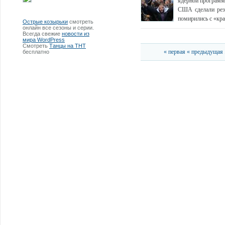
ядерной программ
США сделали резк
помирились с «кра
Острые козырьки
смотреть
онлайн все сезоны и серии.
Всегда свежие
новости из
мира WordPress
Смотреть
Танцы на ТНТ
« первая
« предыдущая
бесплатно