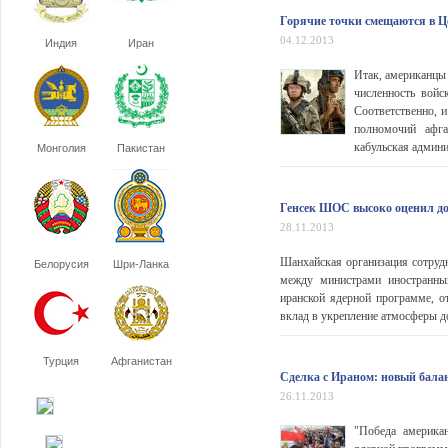
Горячие точки смещаются в Ц
04.12.2013
Индия
Иран
Итак, американцы
численность войс
Соответственно, и
полномочий афг
кабульская админи
Монголия
Пакистан
Генсек ШОС высоко оценил до
28.11.2013
Шанхайская организация сотрудн
Белорусия
Шри-Ланка
между министрами иностранны
иранской ядерной программе, 
вклад в укрепление атмосферы д
Турция
Афганистан
Сделка с Ираном: новый бала
26.11.2013
"Победа америка