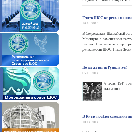
Генсек ШОС встретился с по
10.06.2014
В Секретариате Шанхайской орга
Мезенцева с помощником госуд
Бисвал. Генеральный секрета
деятельности ШОС. Ниша Десаи Б
Но где же взять Рузвельтов?
05.06.2014
6 июня 1944 год
одинаково...
В Китае пройдет совещание п
10.04.2014