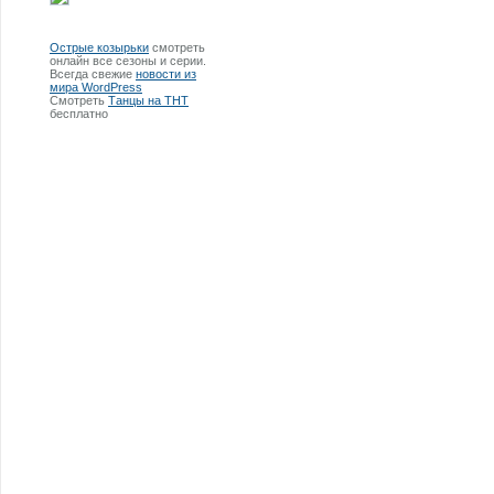
Острые козырьки
смотреть
онлайн все сезоны и серии.
Всегда свежие
новости из
мира WordPress
Смотреть
Танцы на ТНТ
бесплатно