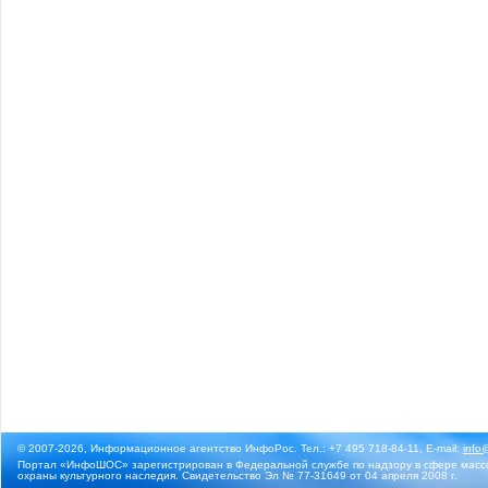
© 2007-2026, Информационное агентство ИнфоРос. Тел.: +7 495 718-84-11, E-mail:
info
Портал «ИнфоШОС» зарегистрирован в Федеральной службе по надзору в сфере массо
охраны культурного наследия. Свидетельство Эл № 77-31649 от 04 апреля 2008 г.