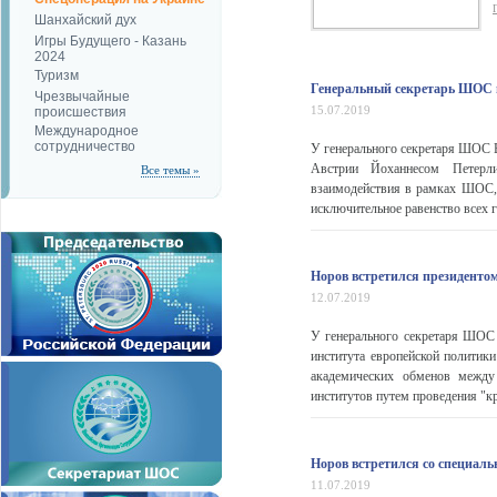
Шанхайский дух
Игры Будущего - Казань
2024
Туризм
Генеральный секретарь ШОС 
Чрезвычайные
15.07.2019
происшествия
Международное
сотрудничество
У генерального секретаря ШОС 
Австрии Йоханнесом Петерл
Все темы »
взаимодействия в рамках ШОС, о
исключительное равенство всех 
Норов встретился президентом
12.07.2019
У генерального секретаря ШОС
института европейской политик
академических обменов между
институтов путем проведения "кр
Норов встретился со специал
11.07.2019