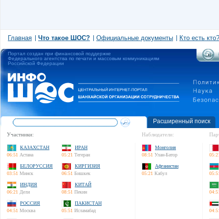
Главная
Что такое ШОС?
Официальные документы
Кто есть кто
Портал создан при финансовой поддержке
Федерального агентства по печати и массовым коммуникациям
Российской Федерации
Расширенный поиск
Участники:
Наблюдатели:
Пар
КАЗАХСТАН
ИРАН
Монголия
06:51
Астана
05:21
Тегеран
08:51
Улан-Батор
05:2
БЕЛОРУССИЯ
КИРГИЗИЯ
Афганистан
03:51
Минск
06:51
Бишкек
05:21
Кабул
05:5
ИНДИЯ
КИТАЙ
06:21
Дели
08:51
Пекин
04:5
РОССИЯ
ПАКИСТАН
04:51
Москва
05:51
Исламабад
04:5