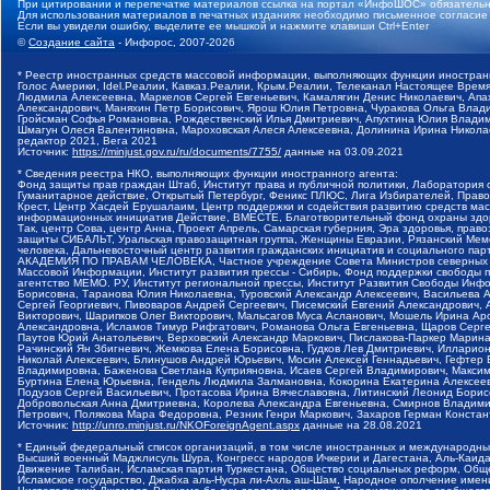
При цитировании и перепечатке материалов ссылка на портал «ИнфоШОС» обязательн
Для использования материалов в печатных изданиях необходимо письменное согласие
Если вы увидели ошибку, выделите ее мышкой и нажмите клавиши Ctrl+Enter
©
Создание сайта
- Инфорос, 2007-2026
* Реестр иностранных средств массовой информации, выполняющих функции иностранн
Голос Америки, Idel.Реалии, Кавказ.Реалии, Крым.Реалии, Телеканал Настоящее Время
Людмила Алексеевна, Маркелов Сергей Евгеньевич, Камалягин Денис Николаевич, Апах
Александрович, Маняхин Петр Борисович, Ярош Юлия Петровна, Чуракова Ольга Влади
Гройсман Софья Романовна, Рождественский Илья Дмитриевич, Апухтина Юлия Владимир
Шмагун Олеся Валентиновна, Мароховская Алеся Алексеевна, Долинина Ирина Никола
редактор 2021, Вега 2021
Источник:
https://minjust.gov.ru/ru/documents/7755/
данные на
03.09.2021
* Сведения реестра НКО, выполняющих функции иностранного агента:
Фонд защиты прав граждан Штаб, Институт права и публичной политики, Лаборатория
Гуманитарное действие, Открытый Петербург, Феникс ПЛЮС, Лига Избирателей, Правов
Крест, Центр Хасдей Ерушалаим, Центр поддержки и содействия развитию средств мас
информационных инициатив Действие, ВМЕСТЕ, Благотворительный фонд охраны здоров
Так, центр Сова, центр Анна, Проект Апрель, Самарская губерния, Эра здоровья, пр
защиты СИБАЛЬТ, Уральская правозащитная группа, Женщины Евразии, Рязанский Мемо
человека, Дальневосточный центр развития гражданских инициатив и социального пар
АКАДЕМИЯ ПО ПРАВАМ ЧЕЛОВЕКА, Частное учреждение Совета Министров северных стр
Массовой Информации, Институт развития прессы - Сибирь, Фонд поддержки свободы 
агентство МЕМО. РУ, Институт региональной прессы, Институт Развития Свободы Инф
Борисовна, Таранова Юлия Николаевна, Туровский Александр Алексеевич, Васильева 
Сергей Георгиевич, Пивоваров Андрей Сергеевич, Писемский Евгений Александрович,
Викторович, Шарипков Олег Викторович, Мальсагов Муса Асланович, Мошель Ирина Ар
Александровна, Исламов Тимур Рифгатович, Романова Ольга Евгеньевна, Щаров Серг
Паутов Юрий Анатольевич, Верховский Александр Маркович, Пислакова-Паркер Марина
Рачинский Ян Збигневич, Жемкова Елена Борисовна, Гудков Лев Дмитриевич, Иллари
Николай Алексеевич, Блинушов Андрей Юрьевич, Мосин Алексей Геннадьевич, Гефтер
Владимировна, Баженова Светлана Куприяновна, Исаев Сергей Владимирович, Максим
Буртина Елена Юрьевна, Гендель Людмила Залмановна, Кокорина Екатерина Алексеев
Подузов Сергей Васильевич, Протасова Ирина Вячеславовна, Литинский Леонид Борис
Добровольская Анна Дмитриевна, Королева Александра Евгеньевна, Смирнов Владими
Петрович, Полякова Мара Федоровна, Резник Генри Маркович, Захаров Герман Конста
Источник:
http://unro.minjust.ru/NKOForeignAgent.aspx
данные на
28.08.2021
* Единый федеральный список организаций, в том числе иностранных и международны
Высший военный Маджлисуль Шура, Конгресс народов Ичкерии и Дагестана, Аль-Каида, 
Движение Талибан, Исламская партия Туркестана, Общество социальных реформ, Общес
Исламское государство, Джабха аль-Нусра ли-Ахль аш-Шам, Народное ополчение имен