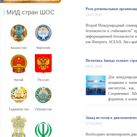
Роль региональных организац
МИД стран ШОС
24.01.2019
Второй Международный семинар
безопасности и стабильности" 
информационной безопасности из
как Интерпол, АСЕАН, Лига араб
Казахстан
Киргизия
Политика Запада толкает стр
04.07.2018
Для международн
Китай
Россия
мощными и значим
институтов, как
Соединенных Шт
форматов, в основ
Таджикистан
Узбекистан
Запад не готов к дипломатиче
27.03.2018
Необходимо активизировать диал