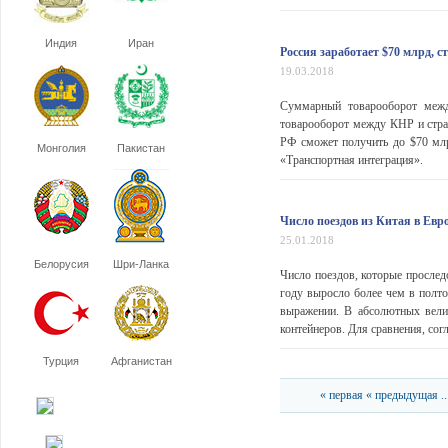
Индия
Иран
Россия заработает $70 млрд, 
19.03.2018
Суммарный товарооборот межд
товарооборот между КНР и стран
РФ сможет получить до $70 млр
Монголия
Пакистан
«Транспортная интеграция».
Число поездов из Китая в Евр
25.01.2018
Белорусия
Шри-Ланка
Число поездов, которые прослед
году выросло более чем в полто
выражении. В абсолютных велич
контейнеров. Для сравнения, сог
Турция
Афганистан
« первая
« предыдущая
..