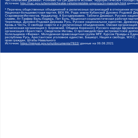
Чистопольский Джамаат, Рохнамо ба суи давлати исломи, Террористическое сообщест
Источник:
http://nac.gov.ru/terroristicheskie-i-ekstremistskie-organizacii-i-materialy.html
данные
* Перечень общественных объединений и религиозных организаций в отношении котор
Национал-большевистская партия, ВЕК РА, Рада земли Кубанской Духовно Родовой Де
Староверов-Инглингов, Нурджулар, К Богодержавию, Таблиги Джамаат, Русское наци
славян, Ат-Такфир Валь-Хиджра, Пит Буль, Национал-социалистическая рабочая парт
Череповца, Духовно-Родовая Держава Русь, Русское национальное единство, Древнер
Кровь и Честь, О свободе совести и о религиозных объединениях, Омская организаци
религиозная организация п. Боровский, Община Коренного Русского народа Щелковског
организация «Братство», Свидетели Иеговы, О противодействии экстремистской деяте
болельщиков «Фирма», Молодежная правозащитная группа МПГ, Курсом Правды и Единен
республика Русь, Арестантское уголовное единство, Башкорт, Нация и свобода, W.H.С
прав граждан, Штабы Навального
Источник:
https://minjust.gov.ru/ru/documents/7822/
данные на
06.08.2021