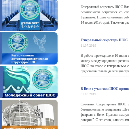
Генеральный секретарь ШОС Вла
безопасности встретился со с
Бурианом. Норов ознакомил собе
14 июня 2019 года). Также он ра
Генеральный секретарь ШОС 
11.07.2019
В работе проходящего 10 июля в
между международными региона
ШОС во главе с генеральным с
представив главам делегаций стр
В Вене с участием ШОС проше
01.03.2019
Советник Секретариата ШОС А
безопасности по инициативе Шве
февраля в Вене, Пракаш выступ
доверия". С его слов, ключевым