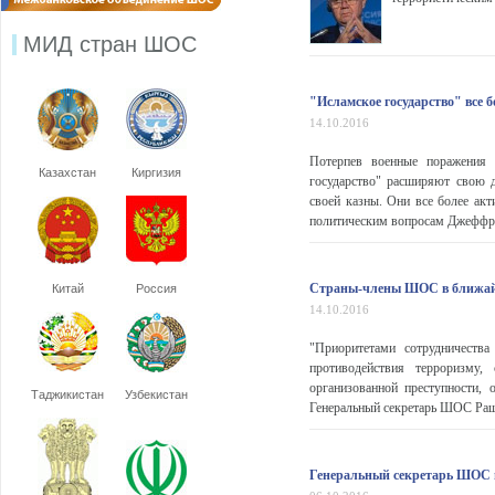
МИД стран ШОС
"Исламское государство" все 
14.10.2016
Потерпев военные поражения 
Казахстан
Киргизия
государство" расширяют свою 
своей казны. Они все более ак
политическим вопросам Джеффри
Страны-члены ШОС в ближайш
Китай
Россия
14.10.2016
"Приоритетами сотрудничеств
противодействия терроризму, 
организованной преступности, 
Таджикистан
Узбекистан
Генеральный секретарь ШОС Раши
Генеральный секретарь ШОС п