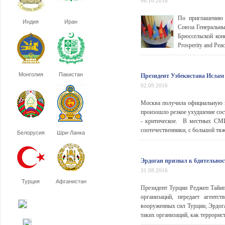
06.10.2016
По приглашению 
Индия
Иран
Союза Генеральны
Брюссельской конф
Prosperity and Peac
Монголия
Пакистан
Президент Узбекистана Ислам
02.09.2016
Москва получила официальную и
произошло резкое ухудшение сос
- критическое. В местных СМИ
соотечественники, с большой тяже
Белорусия
Шри-Ланка
Эрдоган призвал к бдительно
31.08.2016
Турция
Афганистан
Президент Турции Реджеп Тайип
организаций, передает агент
вооруженных сил Турции, Эрдога
таких организаций, как террорис