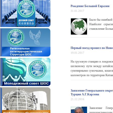
Рождение Большой Евразии
31.01.2017
Было бы ошибкой 
Наиболее серьез
становление Больш
Первый поезд прошел по Ново
19.01.2017
На грузовую станцию в лондонс
шелковому пути между китайск
сувенирными сумочками, кошельк
километров по территории Китая,
Заявление Генерального секре
Турции А.Г.Карлова
21.12.2016
Заявление Гене
террористическим 