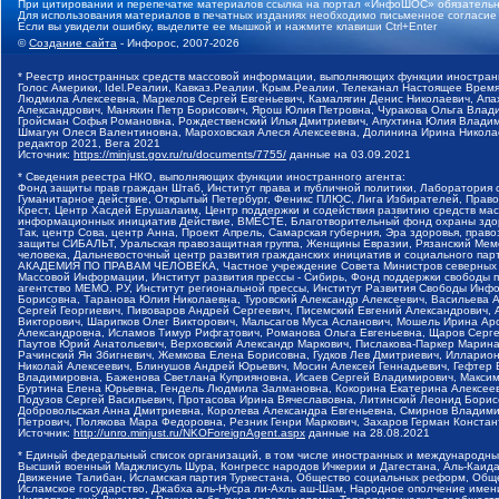
При цитировании и перепечатке материалов ссылка на портал «ИнфоШОС» обязательн
Для использования материалов в печатных изданиях необходимо письменное согласие
Если вы увидели ошибку, выделите ее мышкой и нажмите клавиши Ctrl+Enter
©
Создание сайта
- Инфорос, 2007-2026
* Реестр иностранных средств массовой информации, выполняющих функции иностранн
Голос Америки, Idel.Реалии, Кавказ.Реалии, Крым.Реалии, Телеканал Настоящее Время
Людмила Алексеевна, Маркелов Сергей Евгеньевич, Камалягин Денис Николаевич, Апах
Александрович, Маняхин Петр Борисович, Ярош Юлия Петровна, Чуракова Ольга Влади
Гройсман Софья Романовна, Рождественский Илья Дмитриевич, Апухтина Юлия Владимир
Шмагун Олеся Валентиновна, Мароховская Алеся Алексеевна, Долинина Ирина Никола
редактор 2021, Вега 2021
Источник:
https://minjust.gov.ru/ru/documents/7755/
данные на
03.09.2021
* Сведения реестра НКО, выполняющих функции иностранного агента:
Фонд защиты прав граждан Штаб, Институт права и публичной политики, Лаборатория
Гуманитарное действие, Открытый Петербург, Феникс ПЛЮС, Лига Избирателей, Правов
Крест, Центр Хасдей Ерушалаим, Центр поддержки и содействия развитию средств мас
информационных инициатив Действие, ВМЕСТЕ, Благотворительный фонд охраны здоров
Так, центр Сова, центр Анна, Проект Апрель, Самарская губерния, Эра здоровья, пр
защиты СИБАЛЬТ, Уральская правозащитная группа, Женщины Евразии, Рязанский Мемо
человека, Дальневосточный центр развития гражданских инициатив и социального пар
АКАДЕМИЯ ПО ПРАВАМ ЧЕЛОВЕКА, Частное учреждение Совета Министров северных стр
Массовой Информации, Институт развития прессы - Сибирь, Фонд поддержки свободы 
агентство МЕМО. РУ, Институт региональной прессы, Институт Развития Свободы Инф
Борисовна, Таранова Юлия Николаевна, Туровский Александр Алексеевич, Васильева 
Сергей Георгиевич, Пивоваров Андрей Сергеевич, Писемский Евгений Александрович,
Викторович, Шарипков Олег Викторович, Мальсагов Муса Асланович, Мошель Ирина Ар
Александровна, Исламов Тимур Рифгатович, Романова Ольга Евгеньевна, Щаров Серг
Паутов Юрий Анатольевич, Верховский Александр Маркович, Пислакова-Паркер Марина
Рачинский Ян Збигневич, Жемкова Елена Борисовна, Гудков Лев Дмитриевич, Иллари
Николай Алексеевич, Блинушов Андрей Юрьевич, Мосин Алексей Геннадьевич, Гефтер
Владимировна, Баженова Светлана Куприяновна, Исаев Сергей Владимирович, Максим
Буртина Елена Юрьевна, Гендель Людмила Залмановна, Кокорина Екатерина Алексеев
Подузов Сергей Васильевич, Протасова Ирина Вячеславовна, Литинский Леонид Борис
Добровольская Анна Дмитриевна, Королева Александра Евгеньевна, Смирнов Владими
Петрович, Полякова Мара Федоровна, Резник Генри Маркович, Захаров Герман Конста
Источник:
http://unro.minjust.ru/NKOForeignAgent.aspx
данные на
28.08.2021
* Единый федеральный список организаций, в том числе иностранных и международны
Высший военный Маджлисуль Шура, Конгресс народов Ичкерии и Дагестана, Аль-Каида, 
Движение Талибан, Исламская партия Туркестана, Общество социальных реформ, Общес
Исламское государство, Джабха аль-Нусра ли-Ахль аш-Шам, Народное ополчение имен