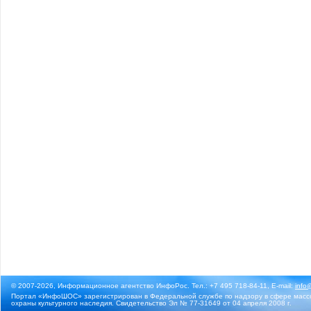
© 2007-2026, Информационное агентство ИнфоРос. Тел.: +7 495 718-84-11, E-mail:
info
Портал «ИнфоШОС» зарегистрирован в Федеральной службе по надзору в сфере массо
охраны культурного наследия. Свидетельство Эл № 77-31649 от 04 апреля 2008 г.