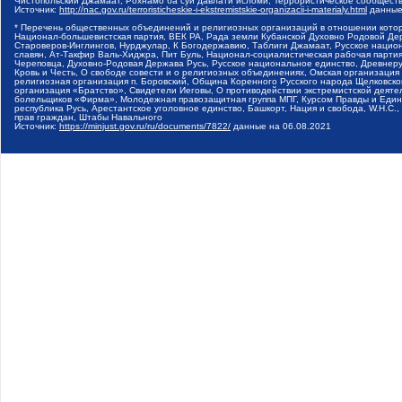
Чистопольский Джамаат, Рохнамо ба суи давлати исломи, Террористическое сообщест
Источник:
http://nac.gov.ru/terroristicheskie-i-ekstremistskie-organizacii-i-materialy.html
данные
* Перечень общественных объединений и религиозных организаций в отношении котор
Национал-большевистская партия, ВЕК РА, Рада земли Кубанской Духовно Родовой Де
Староверов-Инглингов, Нурджулар, К Богодержавию, Таблиги Джамаат, Русское наци
славян, Ат-Такфир Валь-Хиджра, Пит Буль, Национал-социалистическая рабочая парт
Череповца, Духовно-Родовая Держава Русь, Русское национальное единство, Древнер
Кровь и Честь, О свободе совести и о религиозных объединениях, Омская организаци
религиозная организация п. Боровский, Община Коренного Русского народа Щелковског
организация «Братство», Свидетели Иеговы, О противодействии экстремистской деяте
болельщиков «Фирма», Молодежная правозащитная группа МПГ, Курсом Правды и Единен
республика Русь, Арестантское уголовное единство, Башкорт, Нация и свобода, W.H.С
прав граждан, Штабы Навального
Источник:
https://minjust.gov.ru/ru/documents/7822/
данные на
06.08.2021