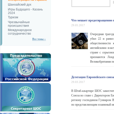
Шанхайский дух
Игры Будущего - Казань
2024
Туризм
Что мешает предотвращению в
Чрезвычайные
29.05.2017
происшествия
Международное
сотрудничество
Очередная трагед
убил 22 и ранил
Все темы »
общественности
английскими влас
стране с серьезн
признаются Лонд
Великобритании п
Делегация Европейского сою
29.03.2017
В Штаб-квартире ШОС заместит
Союза во главе с Директором Е
региону господином Гуннаром В
по представляющим взаимный инт