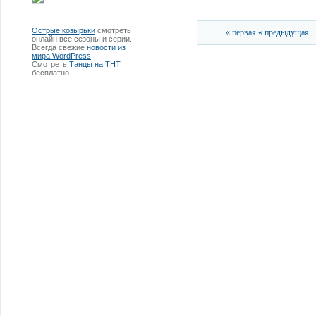
Острые козырьки
смотреть
« первая
« предыдущая
..
онлайн все сезоны и серии.
Всегда свежие
новости из
мира WordPress
Смотреть
Танцы на ТНТ
бесплатно