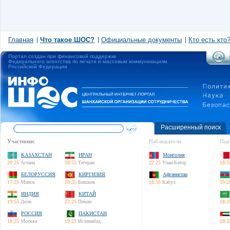
Главная
Что такое ШОС?
Официальные документы
Кто есть кто
Портал создан при финансовой поддержке
Федерального агентства по печати и массовым коммуникациям
Российской Федерации
Расширенный поиск
Участники:
Наблюдатели:
Пар
КАЗАХСТАН
ИРАН
Монголия
20:25
Астана
18:55
Тегеран
22:25
Улан-Батор
18:5
БЕЛОРУССИЯ
КИРГИЗИЯ
Афганистан
17:25
Минск
20:25
Бишкек
18:55
Кабул
19:2
ИНДИЯ
КИТАЙ
19:55
Дели
22:25
Пекин
18:2
РОССИЯ
ПАКИСТАН
18:25
Москва
19:25
Исламабад
18:2