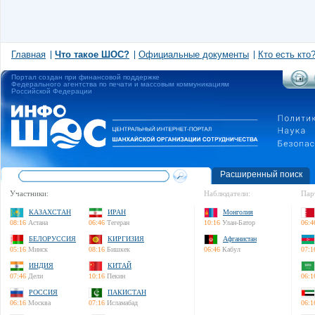
Главная
Что такое ШОС?
Официальные документы
Кто есть кто
Портал создан при финансовой поддержке
Федерального агентства по печати и массовым коммуникациям
Российской Федерации
Расширенный поиск
Участники:
Наблюдатели:
Пар
КАЗАХСТАН
ИРАН
Монголия
08:16
Астана
06:46
Тегеран
10:16
Улан-Батор
06:4
БЕЛОРУССИЯ
КИРГИЗИЯ
Афганистан
05:16
Минск
08:16
Бишкек
06:46
Кабул
07:1
ИНДИЯ
КИТАЙ
07:46
Дели
10:16
Пекин
06:1
РОССИЯ
ПАКИСТАН
06:16
Москва
07:16
Исламабад
06:1