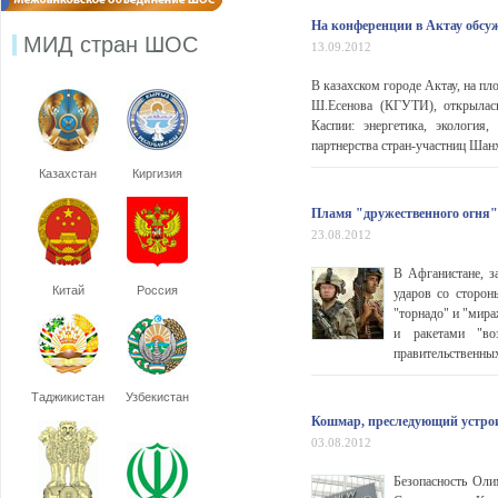
На конференции в Актау обсу
МИД стран ШОС
13.09.2012
В казахском городе Актау, на п
Ш.Есенова (КГУТИ), открылас
Каспии: энергетика, экология
партнерства стран-участниц Шанх
Казахстан
Киргизия
Пламя "дружественного огня"
23.08.2012
В Афганистане, з
Китай
Россия
ударов со сторон
"торнадо" и "мира
и ракетами "во
правительственных
Таджикистан
Узбекистан
Кошмар, преследующий устро
03.08.2012
Безопасность Оли