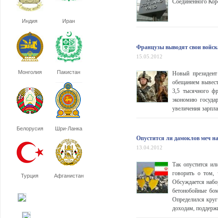
Соединенного Кор
Индия
Иран
Французы выводят свои войск
15.05.2012
Монголия
Пакистан
Новый президент
обещанием вывест
3,5 тысячного фр
экономию государ
увеличения зарплат
Белорусия
Шри-Ланка
Опустится ли дамоклов меч н
13.04.2012
Так опустится ил
говорить о том, 
Турция
Афганистан
Обсуждается набо
бетонобойные бом
Определился круг
доходам, поддерж