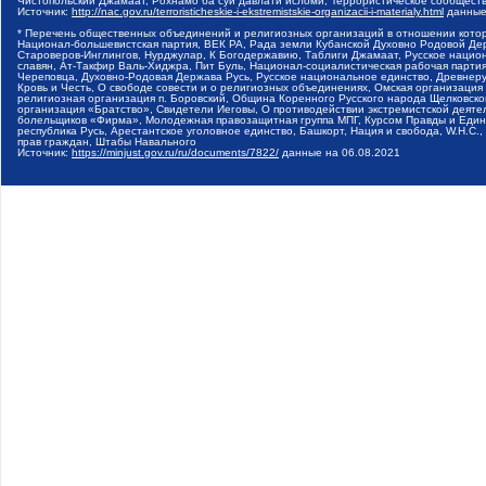
Чистопольский Джамаат, Рохнамо ба суи давлати исломи, Террористическое сообщест
Источник:
http://nac.gov.ru/terroristicheskie-i-ekstremistskie-organizacii-i-materialy.html
данные
* Перечень общественных объединений и религиозных организаций в отношении котор
Национал-большевистская партия, ВЕК РА, Рада земли Кубанской Духовно Родовой Де
Староверов-Инглингов, Нурджулар, К Богодержавию, Таблиги Джамаат, Русское наци
славян, Ат-Такфир Валь-Хиджра, Пит Буль, Национал-социалистическая рабочая парт
Череповца, Духовно-Родовая Держава Русь, Русское национальное единство, Древнер
Кровь и Честь, О свободе совести и о религиозных объединениях, Омская организаци
религиозная организация п. Боровский, Община Коренного Русского народа Щелковског
организация «Братство», Свидетели Иеговы, О противодействии экстремистской деяте
болельщиков «Фирма», Молодежная правозащитная группа МПГ, Курсом Правды и Единен
республика Русь, Арестантское уголовное единство, Башкорт, Нация и свобода, W.H.С
прав граждан, Штабы Навального
Источник:
https://minjust.gov.ru/ru/documents/7822/
данные на
06.08.2021