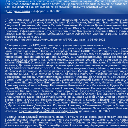
При цитировании и перепечатке материалов ссылка на портал «ИнфоШОС» обязательн
Для использования материалов в печатных изданиях необходимо письменное согласие
Если вы увидели ошибку, выделите ее мышкой и нажмите клавиши Ctrl+Enter
©
Создание сайта
- Инфорос, 2007-2026
* Реестр иностранных средств массовой информации, выполняющих функции иностранн
Голос Америки, Idel.Реалии, Кавказ.Реалии, Крым.Реалии, Телеканал Настоящее Время
Людмила Алексеевна, Маркелов Сергей Евгеньевич, Камалягин Денис Николаевич, Апах
Александрович, Маняхин Петр Борисович, Ярош Юлия Петровна, Чуракова Ольга Влади
Гройсман Софья Романовна, Рождественский Илья Дмитриевич, Апухтина Юлия Владимир
Шмагун Олеся Валентиновна, Мароховская Алеся Алексеевна, Долинина Ирина Никола
редактор 2021, Вега 2021
Источник:
https://minjust.gov.ru/ru/documents/7755/
данные на
03.09.2021
* Сведения реестра НКО, выполняющих функции иностранного агента:
Фонд защиты прав граждан Штаб, Институт права и публичной политики, Лаборатория
Гуманитарное действие, Открытый Петербург, Феникс ПЛЮС, Лига Избирателей, Правов
Крест, Центр Хасдей Ерушалаим, Центр поддержки и содействия развитию средств мас
информационных инициатив Действие, ВМЕСТЕ, Благотворительный фонд охраны здоров
Так, центр Сова, центр Анна, Проект Апрель, Самарская губерния, Эра здоровья, пр
защиты СИБАЛЬТ, Уральская правозащитная группа, Женщины Евразии, Рязанский Мемо
человека, Дальневосточный центр развития гражданских инициатив и социального пар
АКАДЕМИЯ ПО ПРАВАМ ЧЕЛОВЕКА, Частное учреждение Совета Министров северных стр
Массовой Информации, Институт развития прессы - Сибирь, Фонд поддержки свободы 
агентство МЕМО. РУ, Институт региональной прессы, Институт Развития Свободы Инф
Борисовна, Таранова Юлия Николаевна, Туровский Александр Алексеевич, Васильева 
Сергей Георгиевич, Пивоваров Андрей Сергеевич, Писемский Евгений Александрович,
Викторович, Шарипков Олег Викторович, Мальсагов Муса Асланович, Мошель Ирина Ар
Александровна, Исламов Тимур Рифгатович, Романова Ольга Евгеньевна, Щаров Серг
Паутов Юрий Анатольевич, Верховский Александр Маркович, Пислакова-Паркер Марина
Рачинский Ян Збигневич, Жемкова Елена Борисовна, Гудков Лев Дмитриевич, Иллари
Николай Алексеевич, Блинушов Андрей Юрьевич, Мосин Алексей Геннадьевич, Гефтер
Владимировна, Баженова Светлана Куприяновна, Исаев Сергей Владимирович, Максим
Буртина Елена Юрьевна, Гендель Людмила Залмановна, Кокорина Екатерина Алексеев
Подузов Сергей Васильевич, Протасова Ирина Вячеславовна, Литинский Леонид Борис
Добровольская Анна Дмитриевна, Королева Александра Евгеньевна, Смирнов Владими
Петрович, Полякова Мара Федоровна, Резник Генри Маркович, Захаров Герман Конста
Источник:
http://unro.minjust.ru/NKOForeignAgent.aspx
данные на
28.08.2021
* Единый федеральный список организаций, в том числе иностранных и международны
Высший военный Маджлисуль Шура, Конгресс народов Ичкерии и Дагестана, Аль-Каида, 
Движение Талибан, Исламская партия Туркестана, Общество социальных реформ, Общес
Исламское государство, Джабха аль-Нусра ли-Ахль аш-Шам, Народное ополчение имен