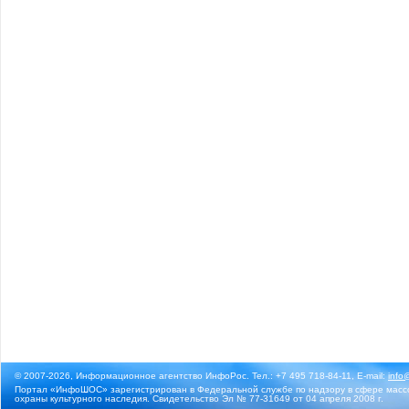
© 2007-2026, Информационное агентство ИнфоРос. Тел.: +7 495 718-84-11, E-mail:
info
Портал «ИнфоШОС» зарегистрирован в Федеральной службе по надзору в сфере массо
охраны культурного наследия. Свидетельство Эл № 77-31649 от 04 апреля 2008 г.