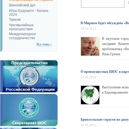
Шанхайский дух
Игры Будущего - Казань
2024
Туризм
В Мирном будет обсуждена «В
Чрезвычайные
29.10.2012
происшествия
Международное
сотрудничество
В якутском город
заседание Комит
Все темы »
проблематика «Во
Иван Грачев.
О преимуществах ШОС в парт
11.10.2012
Выступление испо
в Европарламенте
Брюссельские страсти по джо
10.10.2012