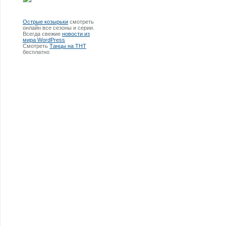
Острые козырьки
смотреть
онлайн все сезоны и серии.
Всегда свежие
новости из
мира WordPress
Смотреть
Танцы на ТНТ
бесплатно