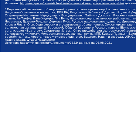
Чистопольский Джамаат, Рохнамо ба суи давлати исломи, Террористическое сообщест
Источник:
http://nac.gov.ru/terroristicheskie-i-ekstremistskie-organizacii-i-materialy.html
данные
* Перечень общественных объединений и религиозных организаций в отношении котор
Национал-большевистская партия, ВЕК РА, Рада земли Кубанской Духовно Родовой Де
Староверов-Инглингов, Нурджулар, К Богодержавию, Таблиги Джамаат, Русское наци
славян, Ат-Такфир Валь-Хиджра, Пит Буль, Национал-социалистическая рабочая парт
Череповца, Духовно-Родовая Держава Русь, Русское национальное единство, Древнер
Кровь и Честь, О свободе совести и о религиозных объединениях, Омская организаци
религиозная организация п. Боровский, Община Коренного Русского народа Щелковског
организация «Братство», Свидетели Иеговы, О противодействии экстремистской деяте
болельщиков «Фирма», Молодежная правозащитная группа МПГ, Курсом Правды и Единен
республика Русь, Арестантское уголовное единство, Башкорт, Нация и свобода, W.H.С
прав граждан, Штабы Навального
Источник:
https://minjust.gov.ru/ru/documents/7822/
данные на
06.08.2021