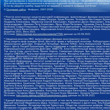
При цитировании и перепечатке материалов ссылка на портал «ИнфоШОС» обязательн
Для использования материалов в печатных изданиях необходимо письменное согласие
Если вы увидели ошибку, выделите ее мышкой и нажмите клавиши Ctrl+Enter
©
Создание сайта
- Инфорос, 2007-2026
* Реестр иностранных средств массовой информации, выполняющих функции иностранн
Голос Америки, Idel.Реалии, Кавказ.Реалии, Крым.Реалии, Телеканал Настоящее Время
Людмила Алексеевна, Маркелов Сергей Евгеньевич, Камалягин Денис Николаевич, Апах
Александрович, Маняхин Петр Борисович, Ярош Юлия Петровна, Чуракова Ольга Влади
Гройсман Софья Романовна, Рождественский Илья Дмитриевич, Апухтина Юлия Владимир
Шмагун Олеся Валентиновна, Мароховская Алеся Алексеевна, Долинина Ирина Никола
редактор 2021, Вега 2021
Источник:
https://minjust.gov.ru/ru/documents/7755/
данные на
03.09.2021
* Сведения реестра НКО, выполняющих функции иностранного агента:
Фонд защиты прав граждан Штаб, Институт права и публичной политики, Лаборатория
Гуманитарное действие, Открытый Петербург, Феникс ПЛЮС, Лига Избирателей, Правов
Крест, Центр Хасдей Ерушалаим, Центр поддержки и содействия развитию средств мас
информационных инициатив Действие, ВМЕСТЕ, Благотворительный фонд охраны здоров
Так, центр Сова, центр Анна, Проект Апрель, Самарская губерния, Эра здоровья, пр
защиты СИБАЛЬТ, Уральская правозащитная группа, Женщины Евразии, Рязанский Мемо
человека, Дальневосточный центр развития гражданских инициатив и социального пар
АКАДЕМИЯ ПО ПРАВАМ ЧЕЛОВЕКА, Частное учреждение Совета Министров северных стр
Массовой Информации, Институт развития прессы - Сибирь, Фонд поддержки свободы 
агентство МЕМО. РУ, Институт региональной прессы, Институт Развития Свободы Инф
Борисовна, Таранова Юлия Николаевна, Туровский Александр Алексеевич, Васильева 
Сергей Георгиевич, Пивоваров Андрей Сергеевич, Писемский Евгений Александрович,
Викторович, Шарипков Олег Викторович, Мальсагов Муса Асланович, Мошель Ирина Ар
Александровна, Исламов Тимур Рифгатович, Романова Ольга Евгеньевна, Щаров Серг
Паутов Юрий Анатольевич, Верховский Александр Маркович, Пислакова-Паркер Марина
Рачинский Ян Збигневич, Жемкова Елена Борисовна, Гудков Лев Дмитриевич, Иллари
Николай Алексеевич, Блинушов Андрей Юрьевич, Мосин Алексей Геннадьевич, Гефтер
Владимировна, Баженова Светлана Куприяновна, Исаев Сергей Владимирович, Максим
Буртина Елена Юрьевна, Гендель Людмила Залмановна, Кокорина Екатерина Алексеев
Подузов Сергей Васильевич, Протасова Ирина Вячеславовна, Литинский Леонид Борис
Добровольская Анна Дмитриевна, Королева Александра Евгеньевна, Смирнов Владими
Петрович, Полякова Мара Федоровна, Резник Генри Маркович, Захаров Герман Конста
Источник:
http://unro.minjust.ru/NKOForeignAgent.aspx
данные на
28.08.2021
* Единый федеральный список организаций, в том числе иностранных и международны
Высший военный Маджлисуль Шура, Конгресс народов Ичкерии и Дагестана, Аль-Каида, 
Движение Талибан, Исламская партия Туркестана, Общество социальных реформ, Общес
Исламское государство, Джабха аль-Нусра ли-Ахль аш-Шам, Народное ополчение имен