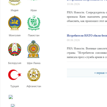
10.06.2026
Индия
Иран
РИА Новости. Сопредседатель о
призвала Киев выплатить реп
объяснить, как произошел этот ак
Монголия
Пакистан
Истребители НАТО сбили бесп
08.06.2026
РИА Новости. Военные самолет
страны. "Истребители союзник
написала пресс-служба армии в с
Белорусия
Шри-Ланка
« первая
«
Турция
Афганистан