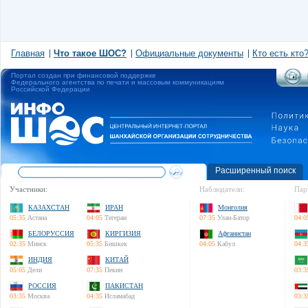
Главная
Что такое ШОС?
Официальные документы
Кто есть кто
Портал создан при финансовой поддержке
Федерального агентства по печати и массовым коммуникациям
Российской Федерации
Расширенный поиск
Участники:
Наблюдатели:
Пар
КАЗАХСТАН
ИРАН
Монголия
05:35
Астана
04:05
Тегеран
07:35
Улан-Батор
04:0
БЕЛОРУССИЯ
КИРГИЗИЯ
Афганистан
02:35
Минск
05:35
Бишкек
04:05
Кабул
04:3
ИНДИЯ
КИТАЙ
05:05
Дели
07:35
Пекин
03:3
РОССИЯ
ПАКИСТАН
03:35
Москва
04:35
Исламабад
03:3