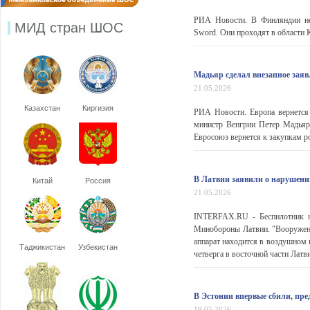
РИА Новости. В Финляндии нед
МИД стран ШОС
Sword. Они проходят в области
Мадьяр сделал внезапное заяв
21.05.2026
Казахстан
Киргизия
РИА Новости. Европа вернется 
министр Венгрии Петер Мадьяр в
Евросоюз вернется к закупкам ро
В Латвии заявили о нарушени
Китай
Россия
21.05.2026
INTERFAX.RU - Беспилотник на
Минобороны Латвии. "Вооружен
аппарат находится в воздушном п
Таджикистан
Узбекистан
четверга в восточной части Лат
В Эстонии впервые сбили, пр
19.05.2026