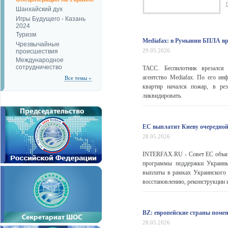
Шанхайский дух
Игры Будущего - Казань
2024
Туризм
Mediafax: в Румынии БПЛА вр
Чрезвычайные
29.05.2026
происшествия
Международное
сотрудничество
ТАСС. Беспилотник врезалс
агентство Mediafax. По его ин
Все темы »
квартир начался пожар, в рез
ликвидировать.
ЕС выплатит Киеву очередной 
28.05.2026
INTERFAX.RU - Совет ЕС объяви
программы поддержки Украины
выплаты в рамках Украинского 
восстановлению, реконструкции и
BZ: европейские страны помен
28.05.2026