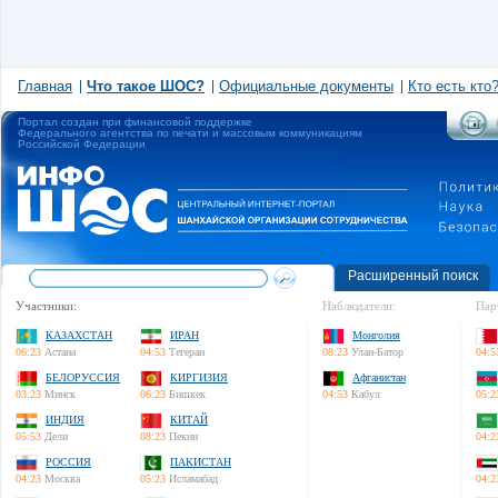
Главная
Что такое ШОС?
Официальные документы
Кто есть кто
Портал создан при финансовой поддержке
Федерального агентства по печати и массовым коммуникациям
Российской Федерации
Расширенный поиск
Участники:
Наблюдатели:
Пар
КАЗАХСТАН
ИРАН
Монголия
06:23
Астана
04:53
Тегеран
08:23
Улан-Батор
04:5
БЕЛОРУССИЯ
КИРГИЗИЯ
Афганистан
03:23
Минск
06:23
Бишкек
04:53
Кабул
05:2
ИНДИЯ
КИТАЙ
05:53
Дели
08:23
Пекин
04:2
РОССИЯ
ПАКИСТАН
04:23
Москва
05:23
Исламабад
04:2