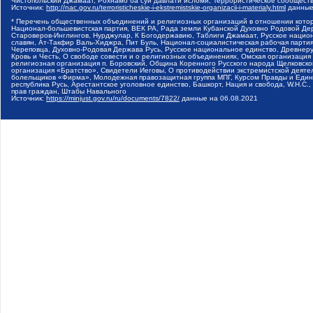
Чистопольский Джамаат, Рохнамо ба суи давлати исломи, Террористическое сообщест
Источник:
http://nac.gov.ru/terroristicheskie-i-ekstremistskie-organizacii-i-materialy.html
данные
* Перечень общественных объединений и религиозных организаций в отношении котор
Национал-большевистская партия, ВЕК РА, Рада земли Кубанской Духовно Родовой Де
Староверов-Инглингов, Нурджулар, К Богодержавию, Таблиги Джамаат, Русское наци
славян, Ат-Такфир Валь-Хиджра, Пит Буль, Национал-социалистическая рабочая парт
Череповца, Духовно-Родовая Держава Русь, Русское национальное единство, Древнер
Кровь и Честь, О свободе совести и о религиозных объединениях, Омская организаци
религиозная организация п. Боровский, Община Коренного Русского народа Щелковског
организация «Братство», Свидетели Иеговы, О противодействии экстремистской деяте
болельщиков «Фирма», Молодежная правозащитная группа МПГ, Курсом Правды и Единен
республика Русь, Арестантское уголовное единство, Башкорт, Нация и свобода, W.H.С
прав граждан, Штабы Навального
Источник:
https://minjust.gov.ru/ru/documents/7822/
данные на
06.08.2021