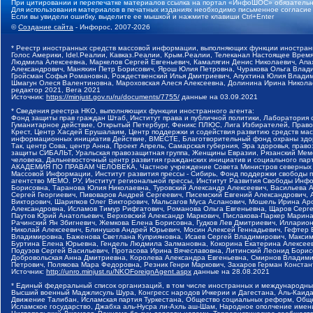
При цитировании и перепечатке материалов ссылка на портал «ИнфоШОС» обязательн
Для использования материалов в печатных изданиях необходимо письменное согласие
Если вы увидели ошибку, выделите ее мышкой и нажмите клавиши Ctrl+Enter
©
Создание сайта
- Инфорос, 2007-2026
* Реестр иностранных средств массовой информации, выполняющих функции иностранн
Голос Америки, Idel.Реалии, Кавказ.Реалии, Крым.Реалии, Телеканал Настоящее Время
Людмила Алексеевна, Маркелов Сергей Евгеньевич, Камалягин Денис Николаевич, Апах
Александрович, Маняхин Петр Борисович, Ярош Юлия Петровна, Чуракова Ольга Влади
Гройсман Софья Романовна, Рождественский Илья Дмитриевич, Апухтина Юлия Владимир
Шмагун Олеся Валентиновна, Мароховская Алеся Алексеевна, Долинина Ирина Никола
редактор 2021, Вега 2021
Источник:
https://minjust.gov.ru/ru/documents/7755/
данные на
03.09.2021
* Сведения реестра НКО, выполняющих функции иностранного агента:
Фонд защиты прав граждан Штаб, Институт права и публичной политики, Лаборатория
Гуманитарное действие, Открытый Петербург, Феникс ПЛЮС, Лига Избирателей, Правов
Крест, Центр Хасдей Ерушалаим, Центр поддержки и содействия развитию средств мас
информационных инициатив Действие, ВМЕСТЕ, Благотворительный фонд охраны здоров
Так, центр Сова, центр Анна, Проект Апрель, Самарская губерния, Эра здоровья, пр
защиты СИБАЛЬТ, Уральская правозащитная группа, Женщины Евразии, Рязанский Мемо
человека, Дальневосточный центр развития гражданских инициатив и социального пар
АКАДЕМИЯ ПО ПРАВАМ ЧЕЛОВЕКА, Частное учреждение Совета Министров северных стр
Массовой Информации, Институт развития прессы - Сибирь, Фонд поддержки свободы 
агентство МЕМО. РУ, Институт региональной прессы, Институт Развития Свободы Инф
Борисовна, Таранова Юлия Николаевна, Туровский Александр Алексеевич, Васильева 
Сергей Георгиевич, Пивоваров Андрей Сергеевич, Писемский Евгений Александрович,
Викторович, Шарипков Олег Викторович, Мальсагов Муса Асланович, Мошель Ирина Ар
Александровна, Исламов Тимур Рифгатович, Романова Ольга Евгеньевна, Щаров Серг
Паутов Юрий Анатольевич, Верховский Александр Маркович, Пислакова-Паркер Марина
Рачинский Ян Збигневич, Жемкова Елена Борисовна, Гудков Лев Дмитриевич, Иллари
Николай Алексеевич, Блинушов Андрей Юрьевич, Мосин Алексей Геннадьевич, Гефтер
Владимировна, Баженова Светлана Куприяновна, Исаев Сергей Владимирович, Максим
Буртина Елена Юрьевна, Гендель Людмила Залмановна, Кокорина Екатерина Алексеев
Подузов Сергей Васильевич, Протасова Ирина Вячеславовна, Литинский Леонид Борис
Добровольская Анна Дмитриевна, Королева Александра Евгеньевна, Смирнов Владими
Петрович, Полякова Мара Федоровна, Резник Генри Маркович, Захаров Герман Конста
Источник:
http://unro.minjust.ru/NKOForeignAgent.aspx
данные на
28.08.2021
* Единый федеральный список организаций, в том числе иностранных и международны
Высший военный Маджлисуль Шура, Конгресс народов Ичкерии и Дагестана, Аль-Каида, 
Движение Талибан, Исламская партия Туркестана, Общество социальных реформ, Общес
Исламское государство, Джабха аль-Нусра ли-Ахль аш-Шам, Народное ополчение имен