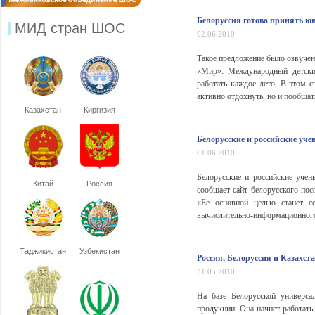
Белоруссия готова принять ю
МИД стран ШОС
02.06.2010
Такое предложение было озвучен
«Мир». Международный детский
работать каждое лето. В этом с
активно отдохнуть, но и пообщат
Казахстан
Киргизия
Белорусские и российские уч
01.06.2010
Белорусские и российские уче
Китай
Россия
сообщает сайт белорусского пос
«Ее основной целью станет со
вычислительно-информационного 
Таджикистан
Узбекистан
Россия, Белоруссия и Казахст
31.05.2010
На базе Белорусской универса
продукции. Она начнет работат