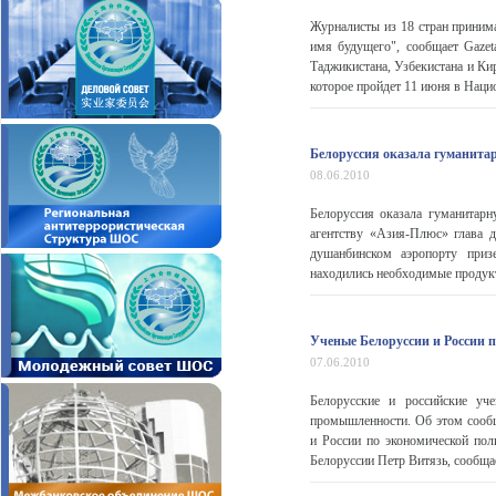
Журналисты из 18 стран прини
имя будущего", сообщает Gazet
Таджикистана, Узбекистана и Ки
которое пройдет 11 июня в Нацио
Белоруссия оказала гуманит
08.06.2010
Белоруссия оказала гуманитар
агентству «Азия-Плюс» глава 
душанбинском аэропорту приз
находились необходимые продукт
Ученые Белоруссии и России 
07.06.2010
Белорусские и российские уч
промышленности. Об этом сообщ
и России по экономической пол
Белоруссии Петр Витязь, сообщае