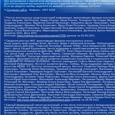
При цитировании и перепечатке материалов ссылка на портал «ИнфоШОС» обязательн
Для использования материалов в печатных изданиях необходимо письменное согласие
Если вы увидели ошибку, выделите ее мышкой и нажмите клавиши Ctrl+Enter
©
Создание сайта
- Инфорос, 2007-2026
* Реестр иностранных средств массовой информации, выполняющих функции иностранн
Голос Америки, Idel.Реалии, Кавказ.Реалии, Крым.Реалии, Телеканал Настоящее Время
Людмила Алексеевна, Маркелов Сергей Евгеньевич, Камалягин Денис Николаевич, Апах
Александрович, Маняхин Петр Борисович, Ярош Юлия Петровна, Чуракова Ольга Влади
Гройсман Софья Романовна, Рождественский Илья Дмитриевич, Апухтина Юлия Владимир
Шмагун Олеся Валентиновна, Мароховская Алеся Алексеевна, Долинина Ирина Никола
редактор 2021, Вега 2021
Источник:
https://minjust.gov.ru/ru/documents/7755/
данные на
03.09.2021
* Сведения реестра НКО, выполняющих функции иностранного агента:
Фонд защиты прав граждан Штаб, Институт права и публичной политики, Лаборатория
Гуманитарное действие, Открытый Петербург, Феникс ПЛЮС, Лига Избирателей, Правов
Крест, Центр Хасдей Ерушалаим, Центр поддержки и содействия развитию средств мас
информационных инициатив Действие, ВМЕСТЕ, Благотворительный фонд охраны здоров
Так, центр Сова, центр Анна, Проект Апрель, Самарская губерния, Эра здоровья, пр
защиты СИБАЛЬТ, Уральская правозащитная группа, Женщины Евразии, Рязанский Мемо
человека, Дальневосточный центр развития гражданских инициатив и социального пар
АКАДЕМИЯ ПО ПРАВАМ ЧЕЛОВЕКА, Частное учреждение Совета Министров северных стр
Массовой Информации, Институт развития прессы - Сибирь, Фонд поддержки свободы 
агентство МЕМО. РУ, Институт региональной прессы, Институт Развития Свободы Инф
Борисовна, Таранова Юлия Николаевна, Туровский Александр Алексеевич, Васильева 
Сергей Георгиевич, Пивоваров Андрей Сергеевич, Писемский Евгений Александрович,
Викторович, Шарипков Олег Викторович, Мальсагов Муса Асланович, Мошель Ирина Ар
Александровна, Исламов Тимур Рифгатович, Романова Ольга Евгеньевна, Щаров Серг
Паутов Юрий Анатольевич, Верховский Александр Маркович, Пислакова-Паркер Марина
Рачинский Ян Збигневич, Жемкова Елена Борисовна, Гудков Лев Дмитриевич, Иллари
Николай Алексеевич, Блинушов Андрей Юрьевич, Мосин Алексей Геннадьевич, Гефтер
Владимировна, Баженова Светлана Куприяновна, Исаев Сергей Владимирович, Максим
Буртина Елена Юрьевна, Гендель Людмила Залмановна, Кокорина Екатерина Алексеев
Подузов Сергей Васильевич, Протасова Ирина Вячеславовна, Литинский Леонид Борис
Добровольская Анна Дмитриевна, Королева Александра Евгеньевна, Смирнов Владими
Петрович, Полякова Мара Федоровна, Резник Генри Маркович, Захаров Герман Конста
Источник:
http://unro.minjust.ru/NKOForeignAgent.aspx
данные на
28.08.2021
* Единый федеральный список организаций, в том числе иностранных и международны
Высший военный Маджлисуль Шура, Конгресс народов Ичкерии и Дагестана, Аль-Каида, 
Движение Талибан, Исламская партия Туркестана, Общество социальных реформ, Общес
Исламское государство, Джабха аль-Нусра ли-Ахль аш-Шам, Народное ополчение имен