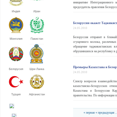
инициативе Интеграционного 
председатель правления Белорусс
Индия
Иран
Белоруссия окажет Таджикис
24.05.2010
Белоруссия отправит в ближа
Монголия
Пакистан
сгущенного молока, различных 
обращение таджикистанских в
обрушившихся на республику в р
Премьеры Казахстана и Белор
Белорусия
Шри-Ланка
24.05.2010
Спектр вопросов взаимодейств
казахстанско-белорусских отн
Казахстана и Белоруссии Ка
Турция
Афганистан
правительства. По информации п
« первая
« предыдущая
..