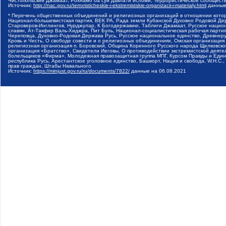
Чистопольский Джамаат, Рохнамо ба суи давлати исломи, Террористическое сообщест
Источник:
http://nac.gov.ru/terroristicheskie-i-ekstremistskie-organizacii-i-materialy.html
данные
* Перечень общественных объединений и религиозных организаций в отношении котор
Национал-большевистская партия, ВЕК РА, Рада земли Кубанской Духовно Родовой Де
Староверов-Инглингов, Нурджулар, К Богодержавию, Таблиги Джамаат, Русское наци
славян, Ат-Такфир Валь-Хиджра, Пит Буль, Национал-социалистическая рабочая парт
Череповца, Духовно-Родовая Держава Русь, Русское национальное единство, Древнер
Кровь и Честь, О свободе совести и о религиозных объединениях, Омская организаци
религиозная организация п. Боровский, Община Коренного Русского народа Щелковског
организация «Братство», Свидетели Иеговы, О противодействии экстремистской деяте
болельщиков «Фирма», Молодежная правозащитная группа МПГ, Курсом Правды и Единен
республика Русь, Арестантское уголовное единство, Башкорт, Нация и свобода, W.H.С
прав граждан, Штабы Навального
Источник:
https://minjust.gov.ru/ru/documents/7822/
данные на
06.08.2021