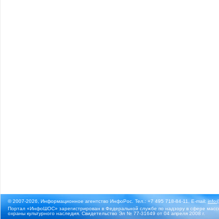
© 2007-2026, Информационное агентство ИнфоРос. Тел.: +7 495 718-84-11, E-mail:
info
Портал «ИнфоШОС» зарегистрирован в Федеральной службе по надзору в сфере массо
охраны культурного наследия. Свидетельство Эл № 77-31649 от 04 апреля 2008 г.