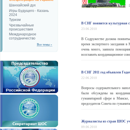
Шанхайский дух
Игры Будущего - Казань
2024
Туризм
В СНГ появится культурная 
Чрезвычайные
23.06.2010
происшествия
Международное
сотрудничество
В Содружестве должна появитьс
время экспертного заседания в
Все темы »
очень много, заявила помощни
возглавить координационное сове
В СНГ 2011 год объявлен Годо
22.06.2010
Вопросы содержательного напол
были обсуждены на координац
гуманитарной сфере в Минске,
председателя Совета по гуманит
Журналисты из стран ШОС уч
09.06.2010