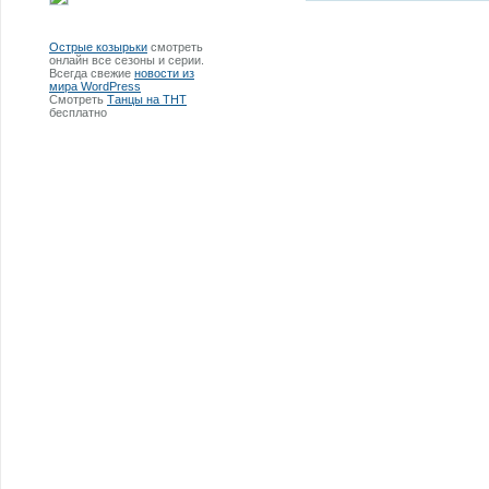
Острые козырьки
смотреть
онлайн все сезоны и серии.
Всегда свежие
новости из
мира WordPress
Смотреть
Танцы на ТНТ
бесплатно