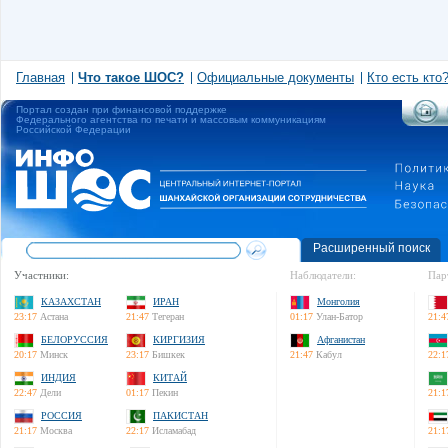
Главная
Что такое ШОС?
Официальные документы
Кто есть кто
Портал создан при финансовой поддержке
Федерального агентства по печати и массовым коммуникациям
Российской Федерации
Расширенный поиск
Участники:
Наблюдатели:
Пар
КАЗАХСТАН
ИРАН
Монголия
23:17
Астана
21:47
Тегеран
01:17
Улан-Батор
21:4
БЕЛОРУССИЯ
КИРГИЗИЯ
Афганистан
20:17
Минск
23:17
Бишкек
21:47
Кабул
22:1
ИНДИЯ
КИТАЙ
22:47
Дели
01:17
Пекин
21:1
РОССИЯ
ПАКИСТАН
21:17
Москва
22:17
Исламабад
21:1