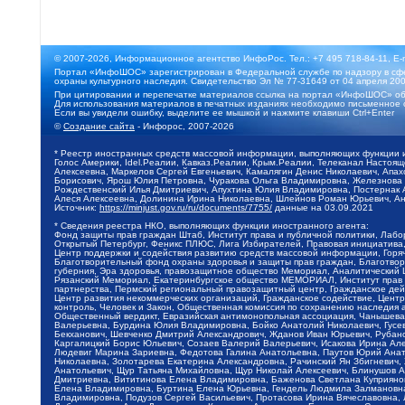
© 2007-2026, Информационное агентство ИнфоРос. Тел.: +7 495 718-84-11, E-
Портал «ИнфоШОС» зарегистрирован в Федеральной службе по надзору в сфе
охраны культурного наследия. Свидетельство Эл № 77-31649 от 04 апреля 200
При цитировании и перепечатке материалов ссылка на портал «ИнфоШОС» об
Для использования материалов в печатных изданиях необходимо письменное 
Если вы увидели ошибку, выделите ее мышкой и нажмите клавиши Ctrl+Enter
©
Создание сайта
- Инфорос, 2007-2026
* Реестр иностранных средств массовой информации, выполняющих функции 
Голос Америки, Idel.Реалии, Кавказ.Реалии, Крым.Реалии, Телеканал Настоя
Алексеевна, Маркелов Сергей Евгеньевич, Камалягин Денис Николаевич, Апах
Борисович, Ярош Юлия Петровна, Чуракова Ольга Владимировна, Железнова М
Рождественский Илья Дмитриевич, Апухтина Юлия Владимировна, Постернак Ал
Алеся Алексеевна, Долинина Ирина Николаевна, Шлейнов Роман Юрьевич, Ани
Источник:
https://minjust.gov.ru/ru/documents/7755/
данные на
03.09.2021
* Сведения реестра НКО, выполняющих функции иностранного агента:
Фонд защиты прав граждан Штаб, Институт права и публичной политики, Лаб
Открытый Петербург, Феникс ПЛЮС, Лига Избирателей, Правовая инициатива, 
Центр поддержки и содействия развитию средств массовой информации, Горя
Благотворительный фонд охраны здоровья и защиты прав граждан, Благотвори
губерния, Эра здоровья, правозащитное общество Мемориал, Аналитический 
Рязанский Мемориал, Екатеринбургское общество МЕМОРИАЛ, Институт прав ч
партнерства, Пермский региональный правозащитный центр, Гражданское де
Центр развития некоммерческих организаций, Гражданское содействие, Цент
контроль, Человек и Закон, Общественная комиссия по сохранению наследия
Общественный вердикт, Евразийская антимонопольная ассоциация, Чанышева 
Валерьевна, Бурдина Юлия Владимировна, Бойко Анатолий Николаевич, Гусев
Бекханович, Шевченко Дмитрий Александрович, Жданов Иван Юрьевич, Рубано
Каргалицкий Борис Юльевич, Созаев Валерий Валерьевич, Исакова Ирина Ал
Людевиг Марина Зариевна, Федотова Галина Анатольевна, Паутов Юрий Анато
Николаевна, Золотарева Екатерина Александровна, Рачинский Ян Збигневич
Анатольевич, Щур Татьяна Михайловна, Щур Николай Алексеевич, Блинушов 
Дмитриевна, Вититинова Елена Владимировна, Баженова Светлана Куприяновн
Елена Владимировна, Буртина Елена Юрьевна, Гендель Людмила Залмановна,
Владимировна, Подузов Сергей Васильевич, Протасова Ирина Вячеславовна, 