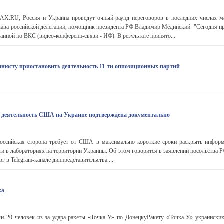
.RU, Россия и Украина проведут очный раунд переговоров в последних числах м
глава российской делегации, помощник президента РФ Владимир Мединский. "Сегодня п
аиной по ВКС (видео-конференц-связи - ИФ). В результате принято...
нюсту приостановить деятельность 11-ти оппозиционных партий
 деятельность США на Украине подтверждена документально
ссийская сторона требует от США в максимально короткие сроки раскрыть информ
ти в лабораториях на территории Украины. Об этом говорится в заявлении посольства 
г в Telegram-канале диппредставительства....
ка
и 20 человек из-за удара ракеты «Точка-У» по ДонецкуРакету «Точка-У» украински