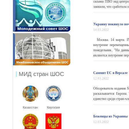
силами ПВО над центром
заявили, что сработала 
Украину покинуло по
14.03.2022
Москва. 14 марта. IN
внутренне перемещенн
понедельник. "На данн
являются внутренне пер
МИД стран ШОС
Саммит ЕС в Версале
12.03.2022
Обозреватель издания S
раскалывается Европа.
единство среди стран-чл
Казахстан
Киргизия
Беженцы из Украины
12.03.2022