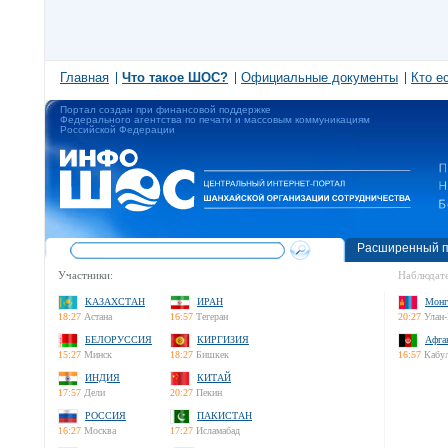
Главная
Что такое ШОС?
Официальные документы
Кто е
Портал создан при финансовой поддержке
Федерального агентства по печати и массовым коммуникациям
Российской Федерации
Расширенный п
Участники:
Наблюдате
КАЗАХСТАН
ИРАН
Монг
18:27
Астана
16:57
Тегеран
20:27
Улан-
БЕЛОРУССИЯ
КИРГИЗИЯ
Афга
15:27
Минск
18:27
Бишкек
16:57
Кабу
ИНДИЯ
КИТАЙ
17:57
Дели
20:27
Пекин
РОССИЯ
ПАКИСТАН
16:27
Москва
17:27
Исламабад