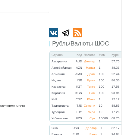
Рубль/Валюты ШОС
Страна
Код
Валюта
Ном.
Курс
Австралия
AUD
Доллар
1
57.75
Азербайджан
AZN
Манат
1
48.33
Армения
AMD
Драм
100
22.44
Индия
INR
Рупия
100
86.30
Казахстан
KZT
Тенге
100
17.58
Киргизия
KGS
Сом
100
93.96
КНР
CNY
Юань
1
12.17
 имевшими место
Таджикистан
TJS
Сомони
10
88.85
Турецкая
TRY
Лира
10
17.28
Узбекистан
UZS
Сум
10000
68.75
Cша
USD
Доллар
1
82.17
Eвропа
EUR
Евро
1
94.84