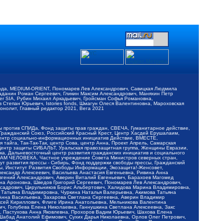
обода, MEDIUM-ORIENT, Пономарев Лев Александрович, Савицкая Людмила
Баданин Роман Сергеевич, Гликин Максим Александрович, Маняхин Петр
er SIA, Рубин Михаил Аркадьевич, Гройсман Софья Романовна,
Степан Юрьевич, Istories fonds, Шмагун Олеся Валентиновна, Мароховская
нолит, Главный редактор 2021, Вега 2021
Мы против СПИДа, Фонд защиты прав граждан, СВЕЧА, Гуманитарное действие,
 Гражданский Союз, Российский Красный Крест, Центр Хасдей Ерушалаим,
 Центр социально-информационных инициатив Действие, ВМЕСТЕ,
айга, Так-Так-Так, центр Сова, центр Анна, Проект Апрель, Самарская
Центр защиты СИБАЛЬТ, Уральская правозащитная группа, Женщины Евразии,
ка, Дальневосточный центр развития гражданских инициатив и социального
АВАМ ЧЕЛОВЕКА, Частное учреждение Совета Министров северных стран,
т развития прессы - Сибирь, Фонд поддержки свободы прессы, Гражданский
ы, Институт Развития Свободы Информации, Экозащита!-Женсовет,
ександр Алексеевич, Васильева Анастасия Евгеньевна, Ривина Анна
вгений Александрович, Аверин Виталий Евгеньевич, Барахоев Магомед
на Ароновна, Шведов Григорий Сергеевич, Пономарев Лев Александрович,
ксадрович, Цирульников Борис Альбертович, Халидова Марина Владимировна,
 Татьяна Владимировна, Чуркина Наталья Валерьевна, Акимова Татьяна
 Анна Васильевна, Захарова Светлана Сергеевна, Аверин Владимир
ксей Кириллович, Флиге Ирина Анатольевна, Мельникова Валентина
, Голубева Елена Николаевна, Ганнушкина Светлана Алексеевна, Закс
, Пастухова Анна Яковлевна, Прохоров Вадим Юрьевич, Шахова Елена
 Шабад Анатолий Ефимович, Сухих Дарья Николаевна, Орлов Олег Петрович,