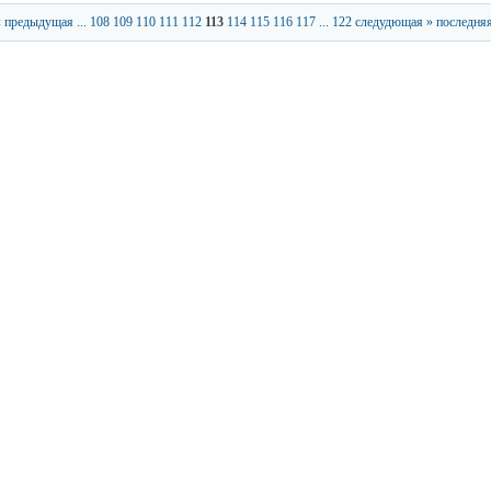
« предыдущая
...
108
109
110
111
112
113
114
115
116
117
...
122
следудющая »
последняя