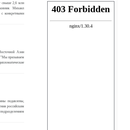
т свыше 2,6 млн
лковник Михаил
9 с конкретными
-Восточной Азии
. "Мы призываем
 дипломатические
ины подавлены,
ления российским
 подразделениям