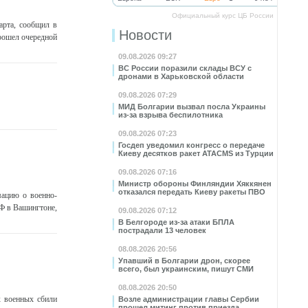
Официальный курс ЦБ России
арта, сообщил в
Новости
рошел очередной
09.08.2026 09:27
ВС России поразили склады ВСУ с
дронами в Харьковской области
09.08.2026 07:29
МИД Болгарии вызвал посла Украины
из-за взрыва беспилотника
09.08.2026 07:23
Госдеп уведомил конгресс о передаче
Киеву десятков ракет ATACMS из Турции
09.08.2026 07:16
Министр обороны Финляндии Хяккянен
отказался передать Киеву ракеты ПВО
ацию о военно-
РФ в Вашингтоне,
09.08.2026 07:12
В Белгороде из-за атаки БПЛА
пострадали 13 человек
08.08.2026 20:56
Упавший в Болгарии дрон, скорее
всего, был украинским, пишут СМИ
08.08.2026 20:50
х военных сбили
Возле администрации главы Сербии
прошел митинг против приезда