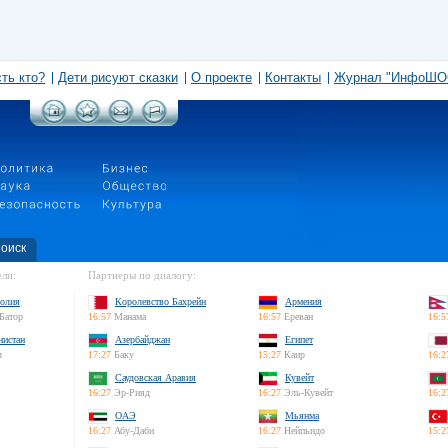
сть кто?
Дети рисуют сказки
О проекте
Контакты
Журнал "ИнфоШО
оиск
ли:
Партнеры по диалогу:
олия
Королевство Бахрейн
Армения
Батор
16:57
Манама
16:57
Ереван
16:5
нистан
Азербайджан
Египет
л
17:27
Баку
15:27
Каир
16:2
Саудовская Аравия
Кувейт
16:27
Эр-Рияд
16:27
Эль-Кувейт
16:2
ОАЭ
Мьянма
16:27
Абу-Даби
16:27
Нейпьидо
15:2