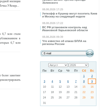
ародной милиции
Зеленского
Точка-У&raqu...
08.08.2026 17:25
Уиткофф и Кушнер могут посетить Киев
и Москву на следующей неделе
08.08.2026 17:22
ВС РФ установили контроль над
Ивановкой Харьковской области
 6,7 млн стали
08.08.2026 09:39
убликованном в
Что известно об атаках БПЛА на
которых 6,7 млн
регионы России
Пн
Вт
Ср
Чт
Пт
Сб
Вс
м более заметнее
1
2
демонстрировать
3
4
5
6
7
8
9
10
11
12
13
14
15
16
17
18
19
20
21
22
23
24
25
26
27
28
29
30
31