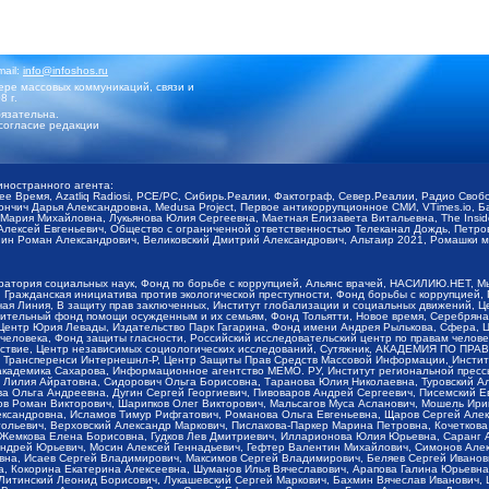
mail:
info@infoshos.ru
ре массовых коммуникаций, связи и
8 г.
язательна.
согласие редакции
иностранного агента:
щее Время, Azatliq Radiosi, PCE/PC, Сибирь.Реалии, Фактограф, Север.Реалии, Радио Св
ончич Дарья Александровна, Medusa Project, Первое антикоррупционное СМИ, VTimes.io, 
ария Михайловна, Лукьянова Юлия Сергеевна, Маетная Елизавета Витальевна, The Insid
ексей Евгеньевич, Общество с ограниченной ответственностью Телеканал Дождь, Петров 
н Роман Александрович, Великовский Дмитрий Александрович, Альтаир 2021, Ромашки мо
оратория социальных наук, Фонд по борьбе с коррупцией, Альянс врачей, НАСИЛИЮ.НЕТ, 
Гражданская инициатива против экологической преступности, Фонд борьбы с коррупцией,
чая Линия, В защиту прав заключенных, Институт глобализации и социальных движений,
тельный фонд помощи осужденным и их семьям, Фонд Тольятти, Новое время, Серебряная т
Центр Юрия Левады, Издательство Парк Гагарина, Фонд имени Андрея Рылькова, Сфера, 
еловека, Фонд защиты гласности, Российский исследовательский центр по правам челове
йствие, Центр независимых социологических исследований, Сутяжник, АКАДЕМИЯ ПО ПР
р Трансперенси Интернешнл-Р, Центр Защиты Прав Средств Массовой Информации, Институ
 академика Сахарова, Информационное агентство МЕМО. РУ, Институт региональной пресс
Лилия Айратовна, Сидорович Ольга Борисовна, Таранова Юлия Николаевна, Туровский Ал
а Ольга Андреевна, Дугин Сергей Георгиевич, Пивоваров Андрей Сергеевич, Писемский Е
в Роман Викторович, Шарипков Олег Викторович, Мальсагов Муса Асланович, Мошель Ири
ександровна, Исламов Тимур Рифгатович, Романова Ольга Евгеньевна, Щаров Сергей Але
льевич, Верховский Александр Маркович, Пислакова-Паркер Марина Петровна, Кочеткова
, Жемкова Елена Борисовна, Гудков Лев Дмитриевич, Илларионова Юлия Юрьевна, Саранг
Андрей Юрьевич, Мосин Алексей Геннадьевич, Гефтер Валентин Михайлович, Симонов Але
а, Исаев Сергей Владимирович, Максимов Сергей Владимирович, Беляев Сергей Иванович
 Кокорина Екатерина Алексеевна, Шуманов Илья Вячеславович, Арапова Галина Юрьевна
Литинский Леонид Борисович, Лукашевский Сергей Маркович, Бахмин Вячеслав Иванович,