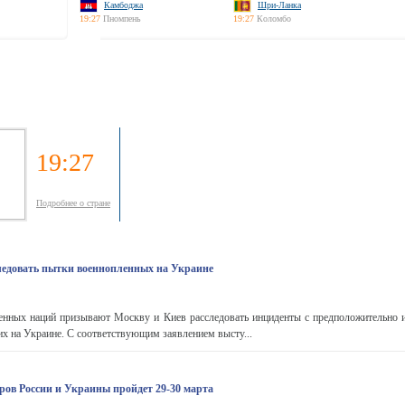
Камбоджа
Шри-Ланка
19:27
Пномпень
19:27
Коломбо
19:27
Подробнее о стране
ледовать пытки военнопленных на Украине
енных наций призывают Москву и Киев расследовать инциденты с предположительно
 на Украине. С соответствующим заявлением высту...
ров России и Украины пройдет 29-30 марта