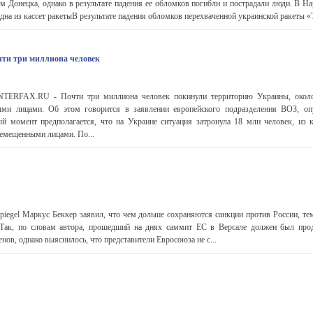
 Донецка, однако в результате падения ее обломков погибли и пострадали люди. В Н
одна из кассет ракетыВ результате падения обломков перехваченной украинской ракеты «
чти три миллиона человек
TERFAX.RU - Почти три миллиона человек покинули территорию Украины, около
ыми лицами. Об этом говорится в заявлении европейского подразделения ВОЗ, оп
ый момент предполагается, что на Украине ситуация затронула 18 млн человек, из 
емещенными лицами. По...
piegel Маркус Беккер заявил, что чем дольше сохраняются санкции против России, те
 Так, по словам автора, прошедший на днях саммит ЕС в Версале должен был про
енов, однако выяснилось, что представители Евросоюза не с...