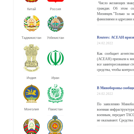
Число желающих эвакуи
граждан. Об этом со
Китай
Россия
Мизинцев."Только за и
фамилиями и адресами из
Reuters: АСЕАН приз
Таджикистан
Узбекистан
24.02.2022
Как сообщает агентств
(АСЕАН) призвали к ми
все заинтересованные с
средства, чтобы контрол
Индия
Иран
В Минобороны сообщил
24.02.2022
По заявлению Минобор
Монголия
Пакистан
военная инфраструктура
военным, передает ТАС
не оказывают. Средства