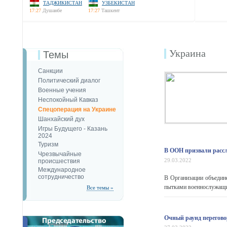
ТАДЖИКИСТАН
УЗБЕКИСТАН
17:27
Душанбе
17:27
Ташкент
Украина
Темы
Санкции
Политический диалог
Военные учения
Неспокойный Кавказ
Спецоперация на Украине
Шанхайский дух
Игры Будущего - Казань
2024
Туризм
В ООН призвали расс
Чрезвычайные
29.03.2022
происшествия
Международное
сотрудничество
В Организации объедин
пытками военнослужащих
Все темы »
Очный раунд перегово