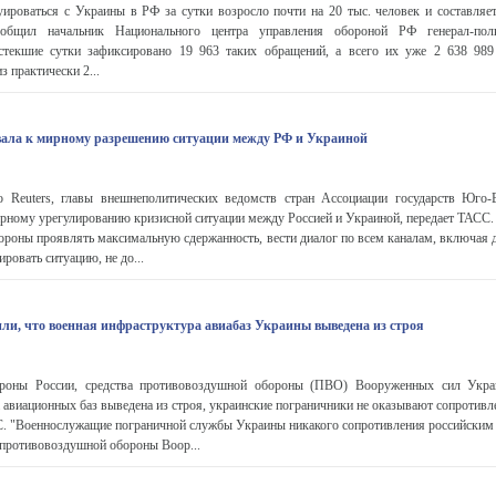
роваться с Украины в РФ за сутки возросло почти на 20 тыс. человек и составляе
общил начальник Национального центра управления обороной РФ генерал-по
стекшие сутки зафиксировано 19 963 таких обращений, а всего их уже 2 638 98
 практически 2...
вала к мирному разрешению ситуации между РФ и Украиной
о Reuters, главы внешнеполитических ведомств стран Ассоциации государств Юго
рному урегулированию кризисной ситуации между Россией и Украиной, передает ТАСС
тороны проявлять максимальную сдержанность, вести диалог по всем каналам, включая
ировать ситуацию, не до...
и, что военная инфраструктура авиабаз Украины выведена из строя
оны России, средства противовоздушной обороны (ПВО) Вооруженных сил Укра
 авиационных баз выведена из строя, украинские пограничники не оказывают сопротив
С. "Военнослужащие пограничной службы Украины никакого сопротивления российским
 противовоздушной обороны Воор...