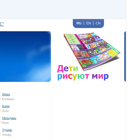
RU
EN
CN
С"
Непал
7
Катманду
Катар
7
Доха
Мальдивы
7
Мале
Турция
7
Анкара