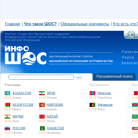
Главная
Что такое ШОС?
Официальные документы
Кто есть кто
Портал создан при финансовой поддержке
Федерального агентства по печати и массовым коммуникациям
Российской Федерации
Расширенный поиск
Участники:
Наблюдатели:
Пар
КАЗАХСТАН
ИРАН
Монголия
13:25
Астана
11:55
Тегеран
15:25
Улан-Батор
11:5
БЕЛОРУССИЯ
КИРГИЗИЯ
Афганистан
10:25
Минск
13:25
Бишкек
11:55
Кабул
12:2
ИНДИЯ
КИТАЙ
12:55
Дели
15:25
Пекин
11:2
РОССИЯ
ПАКИСТАН
11:25
Москва
12:25
Исламабад
11:2