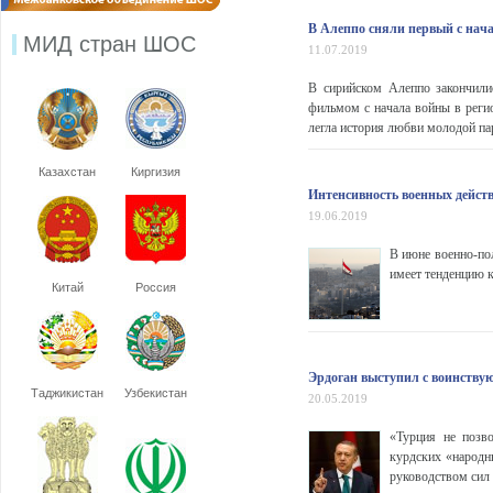
В Алеппо сняли первый с нач
МИД стран ШОС
11.07.2019
В сирийском Алеппо закончилис
фильмом с начала войны в реги
легла история любви молодой пар
Казахстан
Киргизия
Интенсивность военных действ
19.06.2019
В июне военно-пол
имеет тенденцию 
Китай
Россия
Эрдоган выступил с воинству
Таджикистан
Узбекистан
20.05.2019
«Турция не позво
курдских «народн
руководством сил 