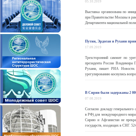
05.10.2019
Выставка организована по иниц
при Правительстве Москвы в ра
Департамента национальной пол
Путин, Эрдоган и Рухани при
17.09.2019
Трехсторонний саммит по уре
президента России Владимира П
Рухани, пишет РИА Новости. 
урегулированию коснулись вопрос
В Сирии были задержаны 2 00
07.08.2019
Согласно докладу генерального 
в РФ) для международного мира 
Сирию и Афганистан не прекра
государств, входящих в СНГ. 524