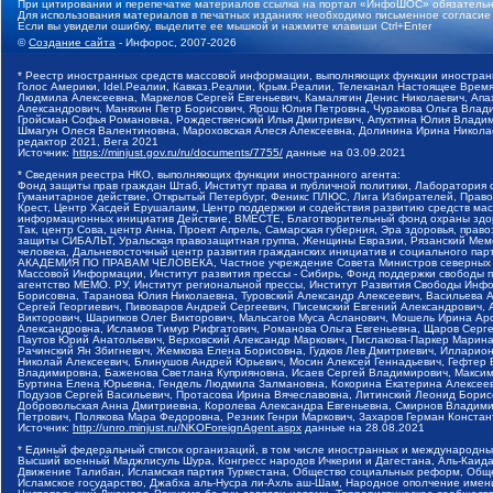
При цитировании и перепечатке материалов ссылка на портал «ИнфоШОС» обязательн
Для использования материалов в печатных изданиях необходимо письменное согласие
Если вы увидели ошибку, выделите ее мышкой и нажмите клавиши Ctrl+Enter
©
Создание сайта
- Инфорос, 2007-2026
* Реестр иностранных средств массовой информации, выполняющих функции иностранн
Голос Америки, Idel.Реалии, Кавказ.Реалии, Крым.Реалии, Телеканал Настоящее Время
Людмила Алексеевна, Маркелов Сергей Евгеньевич, Камалягин Денис Николаевич, Апах
Александрович, Маняхин Петр Борисович, Ярош Юлия Петровна, Чуракова Ольга Влади
Гройсман Софья Романовна, Рождественский Илья Дмитриевич, Апухтина Юлия Владимир
Шмагун Олеся Валентиновна, Мароховская Алеся Алексеевна, Долинина Ирина Никола
редактор 2021, Вега 2021
Источник:
https://minjust.gov.ru/ru/documents/7755/
данные на
03.09.2021
* Сведения реестра НКО, выполняющих функции иностранного агента:
Фонд защиты прав граждан Штаб, Институт права и публичной политики, Лаборатория
Гуманитарное действие, Открытый Петербург, Феникс ПЛЮС, Лига Избирателей, Правов
Крест, Центр Хасдей Ерушалаим, Центр поддержки и содействия развитию средств мас
информационных инициатив Действие, ВМЕСТЕ, Благотворительный фонд охраны здоров
Так, центр Сова, центр Анна, Проект Апрель, Самарская губерния, Эра здоровья, пр
защиты СИБАЛЬТ, Уральская правозащитная группа, Женщины Евразии, Рязанский Мемо
человека, Дальневосточный центр развития гражданских инициатив и социального пар
АКАДЕМИЯ ПО ПРАВАМ ЧЕЛОВЕКА, Частное учреждение Совета Министров северных стр
Массовой Информации, Институт развития прессы - Сибирь, Фонд поддержки свободы 
агентство МЕМО. РУ, Институт региональной прессы, Институт Развития Свободы Инф
Борисовна, Таранова Юлия Николаевна, Туровский Александр Алексеевич, Васильева 
Сергей Георгиевич, Пивоваров Андрей Сергеевич, Писемский Евгений Александрович,
Викторович, Шарипков Олег Викторович, Мальсагов Муса Асланович, Мошель Ирина Ар
Александровна, Исламов Тимур Рифгатович, Романова Ольга Евгеньевна, Щаров Серг
Паутов Юрий Анатольевич, Верховский Александр Маркович, Пислакова-Паркер Марина
Рачинский Ян Збигневич, Жемкова Елена Борисовна, Гудков Лев Дмитриевич, Иллари
Николай Алексеевич, Блинушов Андрей Юрьевич, Мосин Алексей Геннадьевич, Гефтер
Владимировна, Баженова Светлана Куприяновна, Исаев Сергей Владимирович, Максим
Буртина Елена Юрьевна, Гендель Людмила Залмановна, Кокорина Екатерина Алексеев
Подузов Сергей Васильевич, Протасова Ирина Вячеславовна, Литинский Леонид Борис
Добровольская Анна Дмитриевна, Королева Александра Евгеньевна, Смирнов Владими
Петрович, Полякова Мара Федоровна, Резник Генри Маркович, Захаров Герман Конста
Источник:
http://unro.minjust.ru/NKOForeignAgent.aspx
данные на
28.08.2021
* Единый федеральный список организаций, в том числе иностранных и международны
Высший военный Маджлисуль Шура, Конгресс народов Ичкерии и Дагестана, Аль-Каида, 
Движение Талибан, Исламская партия Туркестана, Общество социальных реформ, Общес
Исламское государство, Джабха аль-Нусра ли-Ахль аш-Шам, Народное ополчение имен