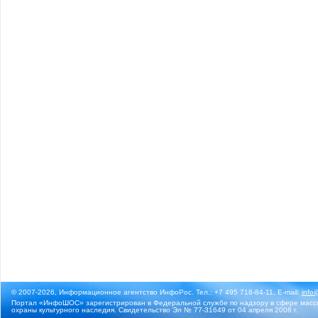
© 2007-2026, Информационное агентство ИнфоРос. Тел.: +7 495 718-84-11, E-mail:
info
Портал «ИнфоШОС» зарегистрирован в Федеральной службе по надзору в сфере массо
охраны культурного наследия. Свидетельство Эл № 77-31649 от 04 апреля 2008 г.