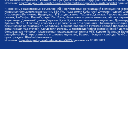
Чистопольский Джамаат, Рохнамо ба суи давлати исломи, Террористическое сообщест
Источник:
http://nac.gov.ru/terroristicheskie-i-ekstremistskie-organizacii-i-materialy.html
данные
* Перечень общественных объединений и религиозных организаций в отношении котор
Национал-большевистская партия, ВЕК РА, Рада земли Кубанской Духовно Родовой Де
Староверов-Инглингов, Нурджулар, К Богодержавию, Таблиги Джамаат, Русское наци
славян, Ат-Такфир Валь-Хиджра, Пит Буль, Национал-социалистическая рабочая парт
Череповца, Духовно-Родовая Держава Русь, Русское национальное единство, Древнер
Кровь и Честь, О свободе совести и о религиозных объединениях, Омская организаци
религиозная организация п. Боровский, Община Коренного Русского народа Щелковског
организация «Братство», Свидетели Иеговы, О противодействии экстремистской деяте
болельщиков «Фирма», Молодежная правозащитная группа МПГ, Курсом Правды и Единен
республика Русь, Арестантское уголовное единство, Башкорт, Нация и свобода, W.H.С
прав граждан, Штабы Навального
Источник:
https://minjust.gov.ru/ru/documents/7822/
данные на
06.08.2021