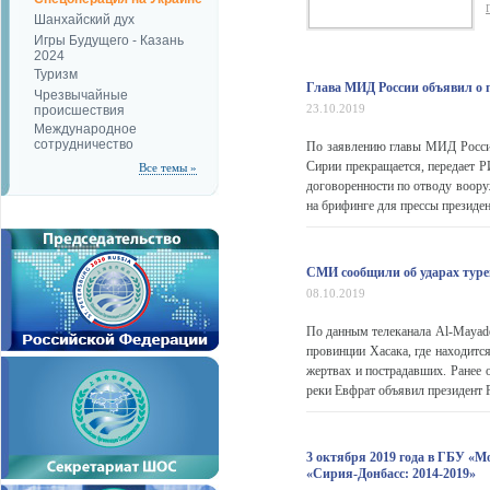
Шанхайский дух
Игры Будущего - Казань
2024
Туризм
Глава МИД России объявил о 
Чрезвычайные
23.10.2019
происшествия
Международное
сотрудничество
По заявлению главы МИД России
Сирии прекращается, передает Р
Все темы »
договоренности по отводу воору
на брифинге для прессы президен
СМИ сообщили об ударах туре
08.10.2019
По данным телеканала Al-Mayade
провинции Хасака, где находитс
жертвах и пострадавших. Ранее 
реки Евфрат объявил президент Р
3 октября 2019 года в ГБУ «М
«Сирия-Донбасс: 2014-2019»