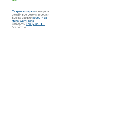
Острые козырьки
смотреть
онлайн все сезоны и серии.
Всегда свежие
новости из
мира WordPress
Смотреть
Танцы на ТНТ
бесплатно