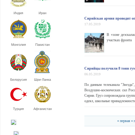
Индия
Иран
Сирийская армия проводит о
17.05.2019
В «зоне деэскала
участках фронта
Монголия
Пакистан
Сирийцы получили 8 тонн гу
06.05.2019
Белорусия
Шри-Ланка
По данным телеканала "Звезда"
Воздушно-космических сил Рос
Сирии. Груз сопровождала груп
одеял, школьные принадлежности 
Турция
Афганистан
« первая
« 