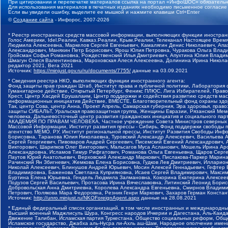
При цитировании и перепечатке материалов ссылка на портал «ИнфоШОС» обязательн
Для использования материалов в печатных изданиях необходимо письменное согласие
Если вы увидели ошибку, выделите ее мышкой и нажмите клавиши Ctrl+Enter
©
Создание сайта
- Инфорос, 2007-2026
* Реестр иностранных средств массовой информации, выполняющих функции иностранн
Голос Америки, Idel.Реалии, Кавказ.Реалии, Крым.Реалии, Телеканал Настоящее Время
Людмила Алексеевна, Маркелов Сергей Евгеньевич, Камалягин Денис Николаевич, Апах
Александрович, Маняхин Петр Борисович, Ярош Юлия Петровна, Чуракова Ольга Влади
Гройсман Софья Романовна, Рождественский Илья Дмитриевич, Апухтина Юлия Владимир
Шмагун Олеся Валентиновна, Мароховская Алеся Алексеевна, Долинина Ирина Никола
редактор 2021, Вега 2021
Источник:
https://minjust.gov.ru/ru/documents/7755/
данные на
03.09.2021
* Сведения реестра НКО, выполняющих функции иностранного агента:
Фонд защиты прав граждан Штаб, Институт права и публичной политики, Лаборатория
Гуманитарное действие, Открытый Петербург, Феникс ПЛЮС, Лига Избирателей, Правов
Крест, Центр Хасдей Ерушалаим, Центр поддержки и содействия развитию средств мас
информационных инициатив Действие, ВМЕСТЕ, Благотворительный фонд охраны здоров
Так, центр Сова, центр Анна, Проект Апрель, Самарская губерния, Эра здоровья, пр
защиты СИБАЛЬТ, Уральская правозащитная группа, Женщины Евразии, Рязанский Мемо
человека, Дальневосточный центр развития гражданских инициатив и социального пар
АКАДЕМИЯ ПО ПРАВАМ ЧЕЛОВЕКА, Частное учреждение Совета Министров северных стр
Массовой Информации, Институт развития прессы - Сибирь, Фонд поддержки свободы 
агентство МЕМО. РУ, Институт региональной прессы, Институт Развития Свободы Инф
Борисовна, Таранова Юлия Николаевна, Туровский Александр Алексеевич, Васильева 
Сергей Георгиевич, Пивоваров Андрей Сергеевич, Писемский Евгений Александрович,
Викторович, Шарипков Олег Викторович, Мальсагов Муса Асланович, Мошель Ирина Ар
Александровна, Исламов Тимур Рифгатович, Романова Ольга Евгеньевна, Щаров Серг
Паутов Юрий Анатольевич, Верховский Александр Маркович, Пислакова-Паркер Марина
Рачинский Ян Збигневич, Жемкова Елена Борисовна, Гудков Лев Дмитриевич, Иллари
Николай Алексеевич, Блинушов Андрей Юрьевич, Мосин Алексей Геннадьевич, Гефтер
Владимировна, Баженова Светлана Куприяновна, Исаев Сергей Владимирович, Максим
Буртина Елена Юрьевна, Гендель Людмила Залмановна, Кокорина Екатерина Алексеев
Подузов Сергей Васильевич, Протасова Ирина Вячеславовна, Литинский Леонид Борис
Добровольская Анна Дмитриевна, Королева Александра Евгеньевна, Смирнов Владими
Петрович, Полякова Мара Федоровна, Резник Генри Маркович, Захаров Герман Конста
Источник:
http://unro.minjust.ru/NKOForeignAgent.aspx
данные на
28.08.2021
* Единый федеральный список организаций, в том числе иностранных и международны
Высший военный Маджлисуль Шура, Конгресс народов Ичкерии и Дагестана, Аль-Каида, 
Движение Талибан, Исламская партия Туркестана, Общество социальных реформ, Общес
Исламское государство, Джабха аль-Нусра ли-Ахль аш-Шам, Народное ополчение имен