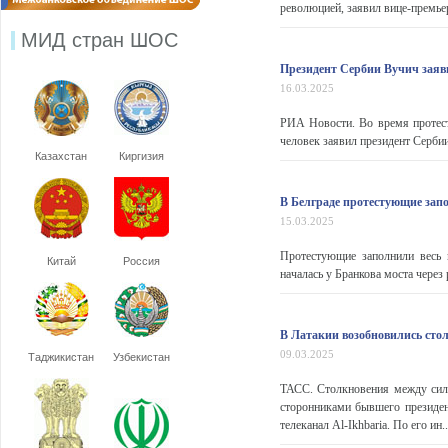
революцией, заявил вице-премь
МИД стран ШОС
Президент Сербии Вучич заяви
16.03.2025
РИА Новости. Во время протест
человек заявил президент Серби
Казахстан
Киргизия
В Белграде протестующие запо
15.03.2025
Протестующие заполнили весь 
Китай
Россия
началась у Бранкова моста через 
В Латакии возобновились сто
09.03.2025
Таджикистан
Узбекистан
ТАСС. Столкновения между сил
сторонниками бывшего президен
телеканал Al-Ikhbaria. По его ин..