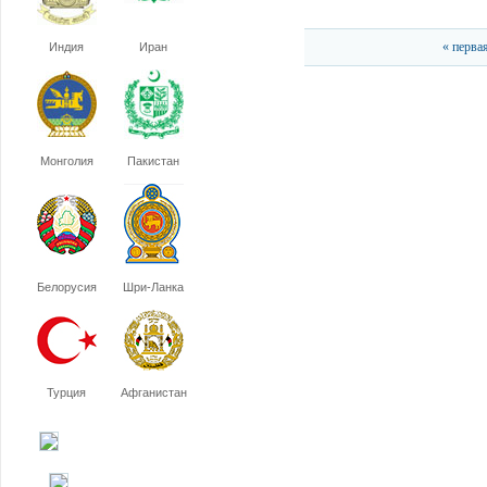
« перва
Индия
Иран
Монголия
Пакистан
Белорусия
Шри-Ланка
Турция
Афганистан