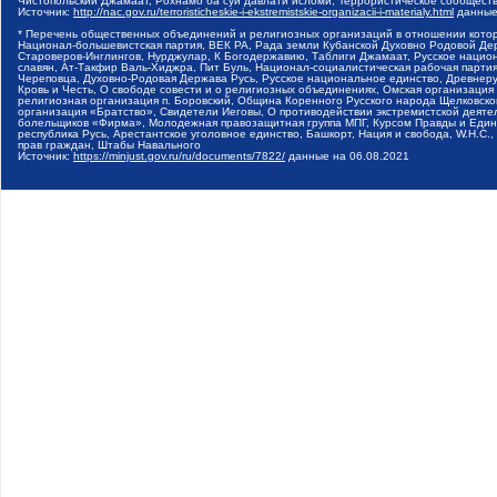
Чистопольский Джамаат, Рохнамо ба суи давлати исломи, Террористическое сообщест
Источник:
http://nac.gov.ru/terroristicheskie-i-ekstremistskie-organizacii-i-materialy.html
данные
* Перечень общественных объединений и религиозных организаций в отношении котор
Национал-большевистская партия, ВЕК РА, Рада земли Кубанской Духовно Родовой Де
Староверов-Инглингов, Нурджулар, К Богодержавию, Таблиги Джамаат, Русское наци
славян, Ат-Такфир Валь-Хиджра, Пит Буль, Национал-социалистическая рабочая парт
Череповца, Духовно-Родовая Держава Русь, Русское национальное единство, Древнер
Кровь и Честь, О свободе совести и о религиозных объединениях, Омская организаци
религиозная организация п. Боровский, Община Коренного Русского народа Щелковског
организация «Братство», Свидетели Иеговы, О противодействии экстремистской деяте
болельщиков «Фирма», Молодежная правозащитная группа МПГ, Курсом Правды и Единен
республика Русь, Арестантское уголовное единство, Башкорт, Нация и свобода, W.H.С
прав граждан, Штабы Навального
Источник:
https://minjust.gov.ru/ru/documents/7822/
данные на
06.08.2021