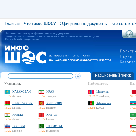
Главная
Что такое ШОС?
Официальные документы
Кто есть кто
Портал создан при финансовой поддержке
Федерального агентства по печати и массовым коммуникациям
Российской Федерации
Расширенный поиск
Участники:
Наблюдатели:
Пар
КАЗАХСТАН
ИРАН
Монголия
18:22
Астана
16:52
Тегеран
20:22
Улан-Батор
16:5
БЕЛОРУССИЯ
КИРГИЗИЯ
Афганистан
15:22
Минск
18:22
Бишкек
16:52
Кабул
17:2
ИНДИЯ
КИТАЙ
17:52
Дели
20:22
Пекин
16:2
РОССИЯ
ПАКИСТАН
16:22
Москва
17:22
Исламабад
16:2