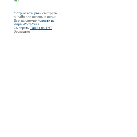
Острые козырьки
смотреть
онлайн все сезоны и серии.
Всегда свежие
новости из
мира WordPress
Смотреть
Танцы на ТНТ
бесплатно