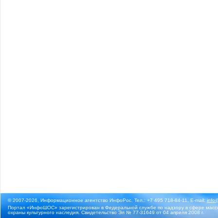
© 2007-2026, Информационное агентство ИнфоРос. Тел.: +7 495 718-84-11, E-mail:
info
Портал «ИнфоШОС» зарегистрирован в Федеральной службе по надзору в сфере массо
охраны культурного наследия. Свидетельство Эл № 77-31649 от 04 апреля 2008 г.