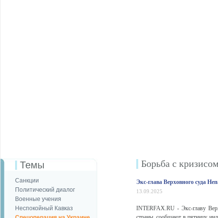
Борьба с кризисо
Темы
Санкции
Экс-глава Верховного суда Не
Политический диалог
13.09.2025
Военные учения
Неспокойный Кавказ
INTERFAX.RU - Экс-главу Верх
страны, сообщают в пятницу инд
Спецоперация на Украине