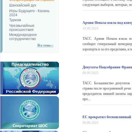
следующих выборов, которые, по
Шанхайский дух
Игры Будущего - Казань
2024
Туризм
Армия Непала взяла под кон
Чрезвычайные
10.09.2025
происшествия
Международное
ТАСС. Армия Непала взяла по
сотрудничество
сообщил генеральный менеджер
Все темы »
аэропорта и за его пределами, и
Депутаты Нацсобрания Франц
08.09.2025
ТАСС. Большинство депутатов 
страны после программной речи 
председатель нижней палаты па
про...
ЕС прекратил беспошлинный 
06.06.2025