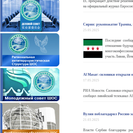
ЕС прекращает действие решения
на официальный журнал Евросою
Сирия: рукопожатие Трампа, 
25.05.2025
Последние сообщ
отношении будуще
многоконфессиона
участь Ливии, Йе
Al Masar: силовики открыли о
17.05.2025
РИА Новости. Силовики открыли 
сообщил ливийский телеканал Al
Вулин поблагодарил Россию за
21.03.2025
Власти Сербии благодарны ро