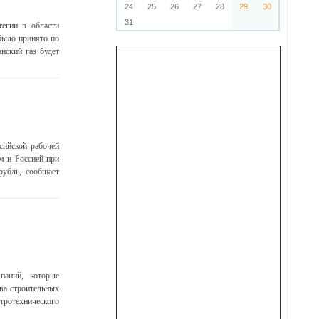
24
25
26
27
28
29
30
31
егии в области
было принято по
нский газ будет
сийской рабочей
м и Россией при
рубль, сообщает
паний, которые
ва строительных
ротехнического