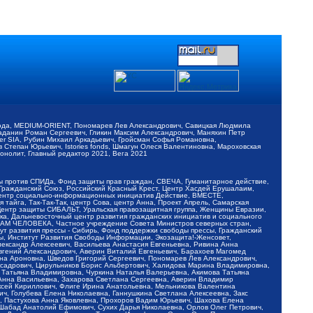
обода, MEDIUM-ORIENT, Пономарев Лев Александрович, Савицкая Людмила
Баданин Роман Сергеевич, Гликин Максим Александрович, Маняхин Петр
er SIA, Рубин Михаил Аркадьевич, Гройсман Софья Романовна,
Степан Юрьевич, Istories fonds, Шмагун Олеся Валентиновна, Мароховская
нолит, Главный редактор 2021, Вега 2021
Мы против СПИДа, Фонд защиты прав граждан, СВЕЧА, Гуманитарное действие,
 Гражданский Союз, Российский Красный Крест, Центр Хасдей Ерушалаим,
 Центр социально-информационных инициатив Действие, ВМЕСТЕ,
айга, Так-Так-Так, центр Сова, центр Анна, Проект Апрель, Самарская
Центр защиты СИБАЛЬТ, Уральская правозащитная группа, Женщины Евразии,
ка, Дальневосточный центр развития гражданских инициатив и социального
АВАМ ЧЕЛОВЕКА, Частное учреждение Совета Министров северных стран,
т развития прессы - Сибирь, Фонд поддержки свободы прессы, Гражданский
ы, Институт Развития Свободы Информации, Экозащита!-Женсовет,
ександр Алексеевич, Васильева Анастасия Евгеньевна, Ривина Анна
вгений Александрович, Аверин Виталий Евгеньевич, Барахоев Магомед
на Ароновна, Шведов Григорий Сергеевич, Пономарев Лев Александрович,
ксадрович, Цирульников Борис Альбертович, Халидова Марина Владимировна,
 Татьяна Владимировна, Чуркина Наталья Валерьевна, Акимова Татьяна
 Анна Васильевна, Захарова Светлана Сергеевна, Аверин Владимир
ксей Кириллович, Флиге Ирина Анатольевна, Мельникова Валентина
, Голубева Елена Николаевна, Ганнушкина Светлана Алексеевна, Закс
, Пастухова Анна Яковлевна, Прохоров Вадим Юрьевич, Шахова Елена
 Шабад Анатолий Ефимович, Сухих Дарья Николаевна, Орлов Олег Петрович,