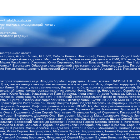
mail:
info@infoshos.ru
ре массовых коммуникаций, связи и
8 г.
язательна.
согласие редакции
иностранного агента:
щее Время, Azatliq Radiosi, PCE/PC, Сибирь.Реалии, Фактограф, Север.Реалии, Радио Св
ончич Дарья Александровна, Medusa Project, Первое антикоррупционное СМИ, VTimes.io, 
ария Михайловна, Лукьянова Юлия Сергеевна, Маетная Елизавета Витальевна, The Insid
ексей Евгеньевич, Общество с ограниченной ответственностью Телеканал Дождь, Петров 
н Роман Александрович, Великовский Дмитрий Александрович, Альтаир 2021, Ромашки мо
оратория социальных наук, Фонд по борьбе с коррупцией, Альянс врачей, НАСИЛИЮ.НЕТ, 
Гражданская инициатива против экологической преступности, Фонд борьбы с коррупцией,
чая Линия, В защиту прав заключенных, Институт глобализации и социальных движений,
тельный фонд помощи осужденным и их семьям, Фонд Тольятти, Новое время, Серебряная т
Центр Юрия Левады, Издательство Парк Гагарина, Фонд имени Андрея Рылькова, Сфера, 
еловека, Фонд защиты гласности, Российский исследовательский центр по правам челове
йствие, Центр независимых социологических исследований, Сутяжник, АКАДЕМИЯ ПО ПР
р Трансперенси Интернешнл-Р, Центр Защиты Прав Средств Массовой Информации, Институ
 академика Сахарова, Информационное агентство МЕМО. РУ, Институт региональной пресс
Лилия Айратовна, Сидорович Ольга Борисовна, Таранова Юлия Николаевна, Туровский Ал
а Ольга Андреевна, Дугин Сергей Георгиевич, Пивоваров Андрей Сергеевич, Писемский Е
в Роман Викторович, Шарипков Олег Викторович, Мальсагов Муса Асланович, Мошель Ири
ександровна, Исламов Тимур Рифгатович, Романова Ольга Евгеньевна, Щаров Сергей Але
льевич, Верховский Александр Маркович, Пислакова-Паркер Марина Петровна, Кочеткова
, Жемкова Елена Борисовна, Гудков Лев Дмитриевич, Илларионова Юлия Юрьевна, Саранг
Андрей Юрьевич, Мосин Алексей Геннадьевич, Гефтер Валентин Михайлович, Симонов Але
а, Исаев Сергей Владимирович, Максимов Сергей Владимирович, Беляев Сергей Иванович
 Кокорина Екатерина Алексеевна, Шуманов Илья Вячеславович, Арапова Галина Юрьевна
Литинский Леонид Борисович, Лукашевский Сергей Маркович, Бахмин Вячеслав Иванович,