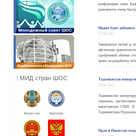
конференции глава Ба
развивается очень быстро
Индия будет добывать
17.08.2012
Завершился пятый и, в
афганским правительств
одобренный обеими сто
право на разработку че
МИД стран ШОС
Таджикистан импортир
16.08.2012
Таджикистан импортируе
зерновых, растительн
пакистанские СМИ. В 
Таджикистана Нурмахма
Казахстан
Киргизия
Иран и Пакистан созд