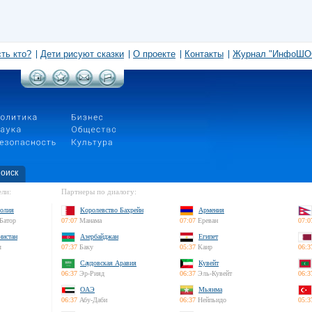
сть кто?
Дети рисуют сказки
О проекте
Контакты
Журнал "ИнфоШО
оиск
ли:
Партнеры по диалогу:
олия
Королевство Бахрейн
Армения
Батор
07:07
Манама
07:07
Ереван
07:0
нистан
Азербайджан
Египет
л
07:37
Баку
05:37
Каир
06:3
Саудовская Аравия
Кувейт
06:37
Эр-Рияд
06:37
Эль-Кувейт
06:3
ОАЭ
Мьянма
06:37
Абу-Даби
06:37
Нейпьидо
05:3