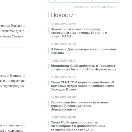
Официальный курс ЦБ России
Новости
08.08.2026 06:22
чества России и
Пентагон отстранил генерала,
 повестке дня в
отвечавшего за помощь Украине и
го были Уральск,
фланг НАТО
08.08.2026 06:18
В Киеве и Днепропетровске произошли
взрывы
08.08.2026 06:13
Bloomberg: США добились от Украины
согласия не бить по КТК в Черном море
алого бизнеса и
08.08.2026 06:11
ая по инициативе
Силы CENTCOM перехватили более 50
х международных
торговых судов после возобновления
блокады Ирана
07.08.2026 20:43
Украинский беспилотник атаковал
турецкий сухогруз возле
Новороссийска
07.08.2026 20:38
Сенат США проголосовал за
новыми мировыми
законопроект о дополнительных
антироссийских санкциях
л в ходе пресс-