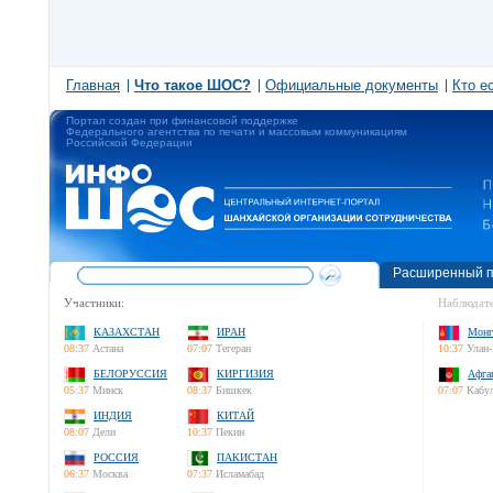
Главная
Что такое ШОС?
Официальные документы
Кто е
Портал создан при финансовой поддержке
Федерального агентства по печати и массовым коммуникациям
Российской Федерации
Расширенный п
Участники:
Наблюдате
КАЗАХСТАН
ИРАН
Монг
08:37
Астана
07:07
Тегеран
10:37
Улан-
БЕЛОРУССИЯ
КИРГИЗИЯ
Афга
05:37
Минск
08:37
Бишкек
07:07
Кабу
ИНДИЯ
КИТАЙ
08:07
Дели
10:37
Пекин
РОССИЯ
ПАКИСТАН
06:37
Москва
07:37
Исламабад