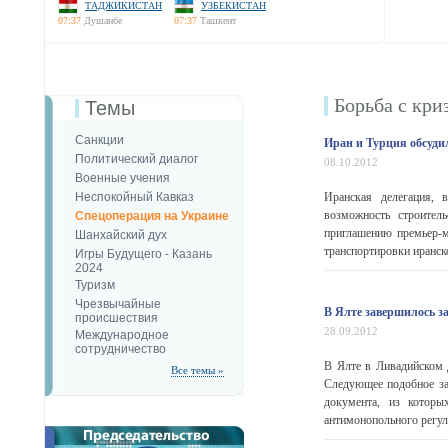
ТАДЖИКИСТАН
УЗБЕКИСТАН
07:37
Душанбе
07:37
Ташкент
Борьба с кри
Темы
Санкции
Иран и Турция обсуди
Политический диалог
08.10.2012
Военные учения
Неспокойный Кавказ
Иранская делегация, 
возможность строител
Спецоперация на Украине
приглашению премьер-м
Шанхайский дух
транспортировки иранско
Игры Будущего - Казань
2024
Туризм
Чрезвычайные
В Ялте завершилось за
происшествия
28.09.2012
Международное
сотрудничество
В Ялте в Ливадийском 
Все темы »
Следующее подобное зас
документа, из которы
антимонопольного регули