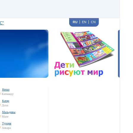
RU
EN
CN
С"
Непал
7
Катманду
Катар
7
Доха
Мальдивы
7
Мале
Турция
7
Анкара