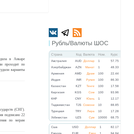
Рубль/Валюты ШОС
Страна
Код
Валюта
Ном.
Курс
удила в Анкаре
Австралия
AUD
Доллар
1
57.75
ии проходит по
Азербайджан
AZN
Манат
1
48.33
судили варианты
Армения
AMD
Драм
100
22.44
Индия
INR
Рупия
100
86.30
Казахстан
KZT
Тенге
100
17.58
Киргизия
KGS
Сом
100
93.96
КНР
CNY
Юань
1
12.17
Таджикистан
TJS
Сомони
10
88.85
сударств (СНГ).
Турецкая
TRY
Лира
10
17.28
ия подписано 22
Узбекистан
UZS
Сум
10000
68.75
шения по мерам
Cша
USD
Доллар
1
82.17
Eвропа
EUR
Евро
1
94.84