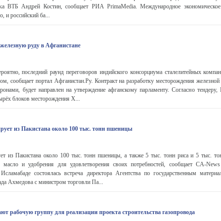
нка ВТБ Андрей Костин, сообщает РИА PrimaMedia. Международное экономическое 
, и российский ба...
 железную руду в Афганистане
ероятно, последний раунд переговоров индийского консорциума сталелитейных комп
ом, сообщает портал Афганистан.Ру. Контракт на разработку месторождения железной
ронами, будет направлен на утверждение афганскому парламенту. Согласно тендеру,
тырёх блоков месторождения Х...
ует из Пакистана около 100 тыс. тонн пшеницы
т из Пакистана около 100 тыс. тонн пшеницы, а также 5 тыс. тонн риса и 5 тыс. то
ое масло и удобрения для удовлетворения своих потребностей, сообщает CA-News
Исламабаде состоялась встреча директора Агентства по государственным материа
да Ахмедова с министром торговли Па...
ают рабочую группу для реализации проекта строительства газопровода