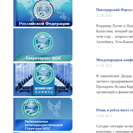
Павлодарский Форум м
21.09.2012
Владимир Путин и Нурс
Казахстана, который п
этом году – вопросы ин
Актюбинск, Усть-Каменог
Международная конфер
17.09.2012
В ташкентском Дворце 
частного предпринимате
Президента Ислама Кар
организаций и финансовы
Юань и рубль могут с
14.09.2012
Сегодня ситуация на м
валютами, с помощью ко