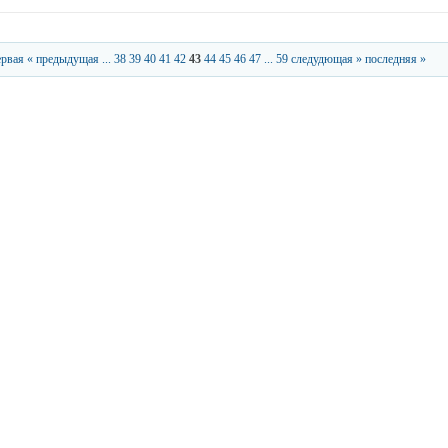
ервая
« предыдущая
...
38
39
40
41
42
43
44
45
46
47
...
59
следудющая »
последняя »