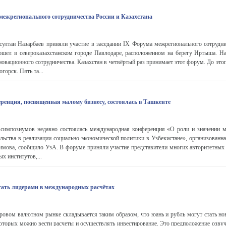
ежрегионального сотрудничества России и Казахстана
ултан Назарбаев приняли участие в заседании IX Форума межрегионального сотрудни
рошел в североказахстанском городе Павлодаре, расположенном на берегу Иртыша. На
новационного сотрудничества. Казахстан в четвёртый раз принимает этот форум. До это
орск. Пять та...
енция, посвященная малому бизнесу, состоялась в Ташкенте
симпозиумов недавно состоялась международная конференция «О роли и значении м
льства в реализации социально-экономической политики в Узбекистане», организованн
имова, сообщило УзА. В форуме приняли участие представители многих авторитетны
х институтов,...
тать лидерами в международных расчётах
ировом валютном рынке складывается таким образом, что юань и рубль могут стать 
торых можно вести расчеты и осуществлять инвестирование. Это предположение озвучи