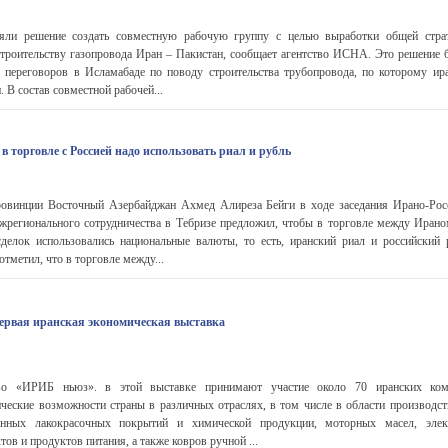
яли решение создать совместную рабочую группу с целью выработки общей страт
строительству газопровода Иран – Пакистан, сообщает агентство ИСНА. Это решение 
 переговоров в Исламабаде по поводу строительства трубопровода, по которому ира
. В состав совместной рабочей...
в торговле с Россией надо использовать риал и рубль
ровинции Восточный Азербайджан Ахмед Алиреза Бейги в ходе заседания Ирано-Рос
жрегионального сотрудничества в Тебризе предложил, чтобы в торговле между Ирано
делок использовались национальные валюты, то есть, иранский риал и российский 
тметил, что в торговле между...
ервая иранская экономическая выставка
тво «ИРИБ ньюз». в этой выставке принимают участие около 70 иранских ком
ческие возможности страны в различных отраслях, в том числе в области производст
нных лакокрасочных покрытий и химической продукции, моторных масел, элект
ов и продуктов питания, а также ковров ручной ...