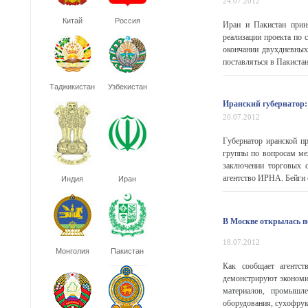
24.07.2012
Китай
Россия
Иран и Пакистан прин
реализации проекта по 
окончании двухдневных
поставляться в Пакистан
Таджикистан
Узбекистан
Иранский губернатор: 
20.07.2012
Губернатор иранской п
группы по вопросам ме
заключении торговых с
агентство ИРНА. Бейги о
Индия
Иран
В Москве открылась п
18.07.2012
Монголия
Пакистан
Как сообщает агентс
демонстрируют экономи
материалов, промышле
оборудования, сухофрукт