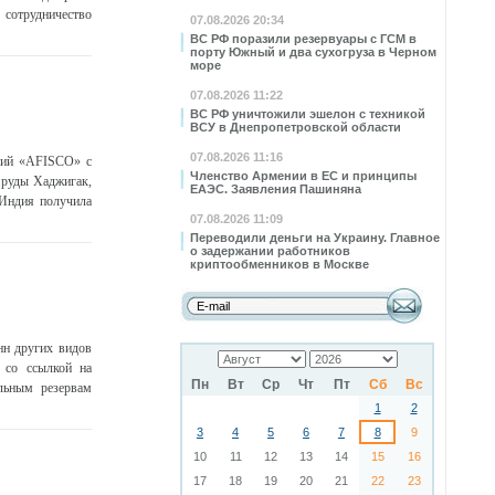
сотрудничество
07.08.2026 20:34
ВС РФ поразили резервуары с ГСМ в
порту Южный и два сухогруза в Черном
море
07.08.2026 11:22
ВС РФ уничтожили эшелон с техникой
ВСУ в Днепропетровской области
07.08.2026 11:16
аний «AFISCO» с
Членство Армении в ЕС и принципы
 руды Хаджигак,
ЕАЭС. Заявления Пашиняна
 Индия получила
07.08.2026 11:09
Переводили деньги на Украину. Главное
о задержании работников
криптообменников в Москве
нн других видов
 со ссылкой на
Пн
Вт
Ср
Чт
Пт
Сб
Вс
льным резервам
1
2
3
4
5
6
7
8
9
10
11
12
13
14
15
16
17
18
19
20
21
22
23