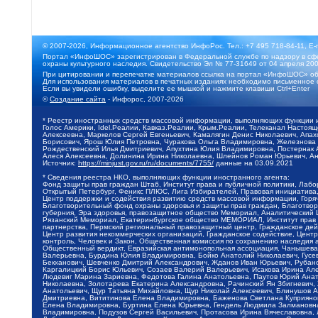
© 2007-2026, Информационное агентство ИнфоРос. Тел.: +7 495 718-84-11, E-
Портал «ИнфоШОС» зарегистрирован в Федеральной службе по надзору в сфе
охраны культурного наследия. Свидетельство Эл № 77-31649 от 04 апреля 200
При цитировании и перепечатке материалов ссылка на портал «ИнфоШОС» об
Для использования материалов в печатных изданиях необходимо письменное 
Если вы увидели ошибку, выделите ее мышкой и нажмите клавиши Ctrl+Enter
©
Создание сайта
- Инфорос, 2007-2026
* Реестр иностранных средств массовой информации, выполняющих функции 
Голос Америки, Idel.Реалии, Кавказ.Реалии, Крым.Реалии, Телеканал Настоя
Алексеевна, Маркелов Сергей Евгеньевич, Камалягин Денис Николаевич, Апах
Борисович, Ярош Юлия Петровна, Чуракова Ольга Владимировна, Железнова М
Рождественский Илья Дмитриевич, Апухтина Юлия Владимировна, Постернак Ал
Алеся Алексеевна, Долинина Ирина Николаевна, Шлейнов Роман Юрьевич, Ани
Источник:
https://minjust.gov.ru/ru/documents/7755/
данные на
03.09.2021
* Сведения реестра НКО, выполняющих функции иностранного агента:
Фонд защиты прав граждан Штаб, Институт права и публичной политики, Лаб
Открытый Петербург, Феникс ПЛЮС, Лига Избирателей, Правовая инициатива, 
Центр поддержки и содействия развитию средств массовой информации, Горя
Благотворительный фонд охраны здоровья и защиты прав граждан, Благотвори
губерния, Эра здоровья, правозащитное общество Мемориал, Аналитический 
Рязанский Мемориал, Екатеринбургское общество МЕМОРИАЛ, Институт прав ч
партнерства, Пермский региональный правозащитный центр, Гражданское де
Центр развития некоммерческих организаций, Гражданское содействие, Цент
контроль, Человек и Закон, Общественная комиссия по сохранению наследия
Общественный вердикт, Евразийская антимонопольная ассоциация, Чанышева 
Валерьевна, Бурдина Юлия Владимировна, Бойко Анатолий Николаевич, Гусев
Бекханович, Шевченко Дмитрий Александрович, Жданов Иван Юрьевич, Рубано
Каргалицкий Борис Юльевич, Созаев Валерий Валерьевич, Исакова Ирина Ал
Людевиг Марина Зариевна, Федотова Галина Анатольевна, Паутов Юрий Анато
Николаевна, Золотарева Екатерина Александровна, Рачинский Ян Збигневич
Анатольевич, Щур Татьяна Михайловна, Щур Николай Алексеевич, Блинушов 
Дмитриевна, Вититинова Елена Владимировна, Баженова Светлана Куприяновн
Елена Владимировна, Буртина Елена Юрьевна, Гендель Людмила Залмановна,
Владимировна, Подузов Сергей Васильевич, Протасова Ирина Вячеславовна, 