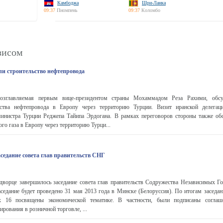
Камбоджа
Шри-Ланка
09:37
Пномпень
09:37
Коломбо
зисом
ли строительство нефтепровода
возглавляемая первым вице-президентом страны Мохаммадом Реза Рахими, обс
ьства нефтепровода в Европу через территорию Турции. Визит иранской делегац
инистра Турции Реджепа Тайипа Эрдогана. В рамках переговоров стороны также об
го газа в Европу через территорию Турци...
седание совета глав правительств СНГ
дворце завершилось заседание совета глав правительств Содружества Независимых Го
едание будет проведено 31 мая 2013 года в Минске (Белоруссия). По итогам заседан
х 16 посвящены экономической тематике. В частности, были подписаны согла
рования в розничной торговле, ...