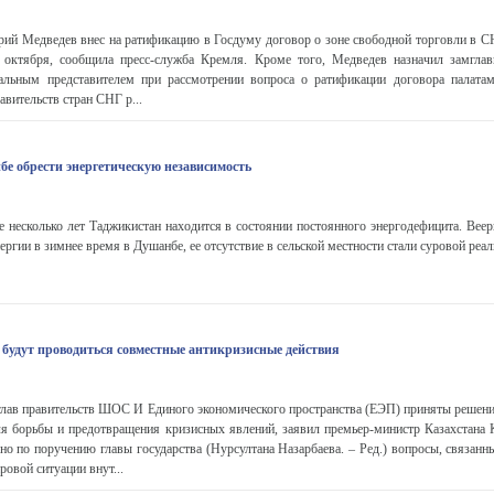
рий Медведев внес на ратификацию в Госдуму договор о зоне свободной торговли в С
8 октября, сообщила пресс-служба Кремля. Кроме того, Медведев назначил замгл
льным представителем при рассмотрении вопроса о ратификации договора палата
авительств стран СНГ р...
е обрести энергетическую независимость
е несколько лет Таджикистан находится в состоянии постоянного энергодефицита. Вее
ергии в зимнее время в Душанбе, ее отсутствие в сельской местности стали суровой реал
удут проводиться совместные антикризисные действия
глав правительств ШОС И Единого экономического пространства (ЕЭП) приняты решени
ля борьбы и предотвращения кризисных явлений, заявил премьер-министр Казахстана
но по поручению главы государства (Нурсултана Назарбаева. – Ред.) вопросы, связан
овой ситуации внут...