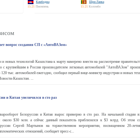
Камбоджа
Шри-Ланка
15:21
Пномпень
15:21
Коломбо
зисом
ает вопрос создания СП с «АвтоВАЗом»
 и новых технологий Казахстана к марту намерено внести на рассмотрение правительс
го с крупнейшим в России производителем легковых автомобилей "АвтоВАЗом" произ
 120 тыс. автомобилей ежегодно, сообщил первый вице-министр индустрии и новых тех
Новости-Казахстан. ...
ии и Китая увеличился в сто раз
оварооборот Белоруссии и Китая вырос примерно в сто раз. На начальной стадии 
л около $30 млн. а сейчас данный показатель приблизился к $3 млрд. Об этом 
руссии Сергей Мартынов на торжественном мероприятии, посвященном 20-лети
пломатических отношений, сообщает пресс-с...