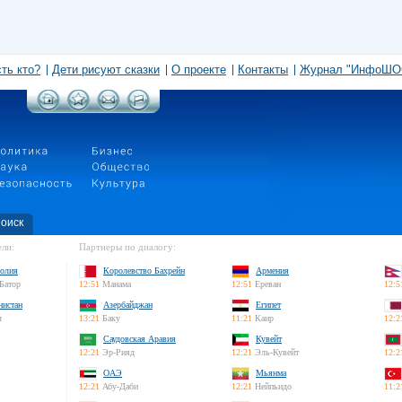
сть кто?
Дети рисуют сказки
О проекте
Контакты
Журнал "ИнфоШО
оиск
ли:
Партнеры по диалогу:
олия
Королевство Бахрейн
Армения
Батор
12:51
Манама
12:51
Ереван
12:5
нистан
Азербайджан
Египет
л
13:21
Баку
11:21
Каир
12:2
Саудовская Аравия
Кувейт
12:21
Эр-Рияд
12:21
Эль-Кувейт
12:2
ОАЭ
Мьянма
12:21
Абу-Даби
12:21
Нейпьидо
11:2