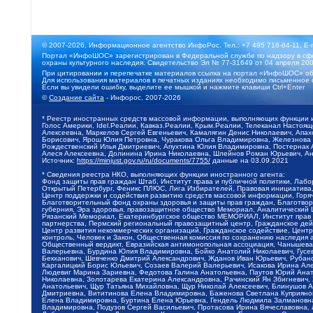
© 2007-2026, Информационное агентство ИнфоРос. Тел.: +7 495 718-84-11, E-
Портал «ИнфоШОС» зарегистрирован в Федеральной службе по надзору в сфе
охраны культурного наследия. Свидетельство Эл № 77-31649 от 04 апреля 200
При цитировании и перепечатке материалов ссылка на портал «ИнфоШОС» об
Для использования материалов в печатных изданиях необходимо письменное 
Если вы увидели ошибку, выделите ее мышкой и нажмите клавиши Ctrl+Enter
©
Создание сайта
- Инфорос, 2007-2026
* Реестр иностранных средств массовой информации, выполняющих функции 
Голос Америки, Idel.Реалии, Кавказ.Реалии, Крым.Реалии, Телеканал Настоя
Алексеевна, Маркелов Сергей Евгеньевич, Камалягин Денис Николаевич, Апах
Борисович, Ярош Юлия Петровна, Чуракова Ольга Владимировна, Железнова М
Рождественский Илья Дмитриевич, Апухтина Юлия Владимировна, Постернак Ал
Алеся Алексеевна, Долинина Ирина Николаевна, Шлейнов Роман Юрьевич, Ани
Источник:
https://minjust.gov.ru/ru/documents/7755/
данные на
03.09.2021
* Сведения реестра НКО, выполняющих функции иностранного агента:
Фонд защиты прав граждан Штаб, Институт права и публичной политики, Лаб
Открытый Петербург, Феникс ПЛЮС, Лига Избирателей, Правовая инициатива, 
Центр поддержки и содействия развитию средств массовой информации, Горя
Благотворительный фонд охраны здоровья и защиты прав граждан, Благотвори
губерния, Эра здоровья, правозащитное общество Мемориал, Аналитический 
Рязанский Мемориал, Екатеринбургское общество МЕМОРИАЛ, Институт прав ч
партнерства, Пермский региональный правозащитный центр, Гражданское де
Центр развития некоммерческих организаций, Гражданское содействие, Цент
контроль, Человек и Закон, Общественная комиссия по сохранению наследия
Общественный вердикт, Евразийская антимонопольная ассоциация, Чанышева 
Валерьевна, Бурдина Юлия Владимировна, Бойко Анатолий Николаевич, Гусев
Бекханович, Шевченко Дмитрий Александрович, Жданов Иван Юрьевич, Рубано
Каргалицкий Борис Юльевич, Созаев Валерий Валерьевич, Исакова Ирина Ал
Людевиг Марина Зариевна, Федотова Галина Анатольевна, Паутов Юрий Анато
Николаевна, Золотарева Екатерина Александровна, Рачинский Ян Збигневич
Анатольевич, Щур Татьяна Михайловна, Щур Николай Алексеевич, Блинушов 
Дмитриевна, Вититинова Елена Владимировна, Баженова Светлана Куприяновн
Елена Владимировна, Буртина Елена Юрьевна, Гендель Людмила Залмановна,
Владимировна, Подузов Сергей Васильевич, Протасова Ирина Вячеславовна, 