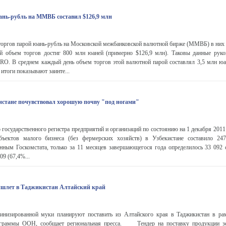
ань-рубль на ММВБ составил $126,9 млн
 торгов парой юань-рубль на Московской межбанковской валютной бирже (ММВБ) в них 
й объем торгов достиг 800 млн юаней (примерно $126,9 млн). Таковы данные ру
PRO. В среднем каждый день объем торгов этой валютной парой составлял 3,5 млн ю
итоги показывают заинте...
истане почувствовал хорошую почву "под ногами"
 государственного регистра предприятий и организаций по состоянию на 1 декабря 2011
бъектов малого бизнеса (без фермерских хозяйств) в Узбекистане составило 24
анным Госкомстата, только за 11 месяцев завершающегося года определилось 33 092 
09 (67,4%...
ишлет в Таджикистан Алтайский край
инизированной муки планируют поставить из Алтайского края в Таджикистан в р
ограммы ООН, сообщает региональная пресса. Тендер на поставку продукции зе