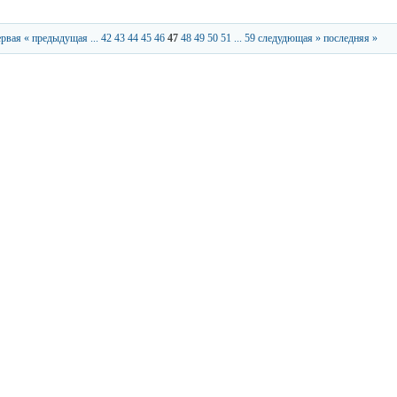
ервая
« предыдущая
...
42
43
44
45
46
47
48
49
50
51
...
59
следудющая »
последняя »