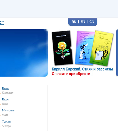
RU
EN
CN
С"
Непал
1
Катманду
Катар
1
Доха
Мальдивы
1
Мале
Турция
1
Анкара