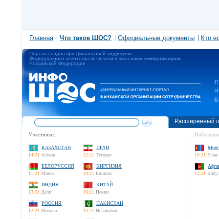
Главная
Что такое ШОС?
Официальные документы
Кто е
Портал создан при финансовой поддержке
Федерального агентства по печати и массовым коммуникациям
Российской Федерации
Расширенный п
Участники:
Наблюдате
КАЗАХСТАН
ИРАН
Монг
14:21
Астана
12:51
Тегеран
16:21
Улан-
БЕЛОРУССИЯ
КИРГИЗИЯ
Афга
11:21
Минск
14:21
Бишкек
12:51
Кабу
ИНДИЯ
КИТАЙ
13:51
Дели
16:21
Пекин
РОССИЯ
ПАКИСТАН
12:21
Москва
13:21
Исламабад