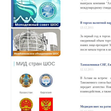
выиграла компания "Ал
международному стандар
В торгах валютной па
13.12.2011
За первый год в торгах
ежедневный объем торг
юанях вице-президент 
после начала торгов в к
МИД стран ШОС
Таможенники СНГ, Ев
12.12.2011
В Астане на встрече с
Таможенного союза были
передает агентство Но
взаимодействия, а также
Казахстан
Киргизия
Медведев внес на рати