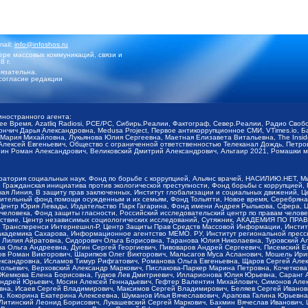
mail:
info@infoshos.ru
ре массовых коммуникаций, связи и
8 г.
язательна.
согласие редакции
иностранного агента:
щее Время, Azatliq Radiosi, PCE/PC, Сибирь.Реалии, Фактограф, Север.Реалии, Радио Св
ончич Дарья Александровна, Medusa Project, Первое антикоррупционное СМИ, VTimes.io, 
ария Михайловна, Лукьянова Юлия Сергеевна, Маетная Елизавета Витальевна, The Insid
ексей Евгеньевич, Общество с ограниченной ответственностью Телеканал Дождь, Петров 
н Роман Александрович, Великовский Дмитрий Александрович, Альтаир 2021, Ромашки мо
оратория социальных наук, Фонд по борьбе с коррупцией, Альянс врачей, НАСИЛИЮ.НЕТ, 
Гражданская инициатива против экологической преступности, Фонд борьбы с коррупцией,
чая Линия, В защиту прав заключенных, Институт глобализации и социальных движений,
тельный фонд помощи осужденным и их семьям, Фонд Тольятти, Новое время, Серебряная т
Центр Юрия Левады, Издательство Парк Гагарина, Фонд имени Андрея Рылькова, Сфера, 
еловека, Фонд защиты гласности, Российский исследовательский центр по правам челове
йствие, Центр независимых социологических исследований, Сутяжник, АКАДЕМИЯ ПО ПР
р Трансперенси Интернешнл-Р, Центр Защиты Прав Средств Массовой Информации, Институ
 академика Сахарова, Информационное агентство МЕМО. РУ, Институт региональной пресс
Лилия Айратовна, Сидорович Ольга Борисовна, Таранова Юлия Николаевна, Туровский Ал
а Ольга Андреевна, Дугин Сергей Георгиевич, Пивоваров Андрей Сергеевич, Писемский Е
в Роман Викторович, Шарипков Олег Викторович, Мальсагов Муса Асланович, Мошель Ири
ександровна, Исламов Тимур Рифгатович, Романова Ольга Евгеньевна, Щаров Сергей Але
льевич, Верховский Александр Маркович, Пислакова-Паркер Марина Петровна, Кочеткова
, Жемкова Елена Борисовна, Гудков Лев Дмитриевич, Илларионова Юлия Юрьевна, Саранг
Андрей Юрьевич, Мосин Алексей Геннадьевич, Гефтер Валентин Михайлович, Симонов Але
а, Исаев Сергей Владимирович, Максимов Сергей Владимирович, Беляев Сергей Иванович
 Кокорина Екатерина Алексеевна, Шуманов Илья Вячеславович, Арапова Галина Юрьевна
Литинский Леонид Борисович, Лукашевский Сергей Маркович, Бахмин Вячеслав Иванович,