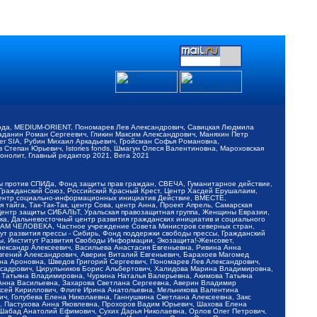
обода, MEDIUM-ORIENT, Пономарев Лев Александрович, Савицкая Людмила
Баданин Роман Сергеевич, Гликин Максим Александрович, Маняхин Петр
er SIA, Рубин Михаил Аркадьевич, Гройсман Софья Романовна,
Степан Юрьевич, Istories fonds, Шмагун Олеся Валентиновна, Мароховская
нолит, Главный редактор 2021, Вега 2021
Мы против СПИДа, Фонд защиты прав граждан, СВЕЧА, Гуманитарное действие,
 Гражданский Союз, Российский Красный Крест, Центр Хасдей Ерушалаим,
 Центр социально-информационных инициатив Действие, ВМЕСТЕ,
айга, Так-Так-Так, центр Сова, центр Анна, Проект Апрель, Самарская
Центр защиты СИБАЛЬТ, Уральская правозащитная группа, Женщины Евразии,
ка, Дальневосточный центр развития гражданских инициатив и социального
АВАМ ЧЕЛОВЕКА, Частное учреждение Совета Министров северных стран,
т развития прессы - Сибирь, Фонд поддержки свободы прессы, Гражданский
ы, Институт Развития Свободы Информации, Экозащита!-Женсовет,
ександр Алексеевич, Васильева Анастасия Евгеньевна, Ривина Анна
вгений Александрович, Аверин Виталий Евгеньевич, Барахоев Магомед
на Ароновна, Шведов Григорий Сергеевич, Пономарев Лев Александрович,
ксадрович, Цирульников Борис Альбертович, Халидова Марина Владимировна,
 Татьяна Владимировна, Чуркина Наталья Валерьевна, Акимова Татьяна
 Анна Васильевна, Захарова Светлана Сергеевна, Аверин Владимир
ксей Кириллович, Флиге Ирина Анатольевна, Мельникова Валентина
, Голубева Елена Николаевна, Ганнушкина Светлана Алексеевна, Закс
, Пастухова Анна Яковлевна, Прохоров Вадим Юрьевич, Шахова Елена
 Шабад Анатолий Ефимович, Сухих Дарья Николаевна, Орлов Олег Петрович,