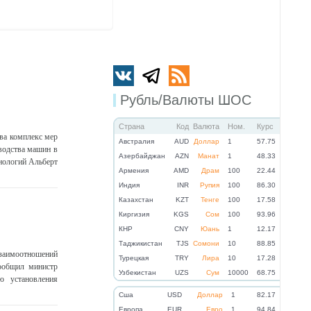
Рубль/Валюты ШОС
Страна
Код
Валюта
Ном.
Курс
тва комплекс мер
Австралия
AUD
Доллар
1
57.75
водства машин в
Азербайджан
AZN
Манат
1
48.33
нологий Альберт
Армения
AMD
Драм
100
22.44
Индия
INR
Рупия
100
86.30
Казахстан
KZT
Тенге
100
17.58
Киргизия
KGS
Сом
100
93.96
КНР
CNY
Юань
1
12.17
Таджикистан
TJS
Сомони
10
88.85
взаимоотношений
Турецкая
TRY
Лира
10
17.28
сообщил министр
Узбекистан
UZS
Сум
10000
68.75
ю установления
Cша
USD
Доллар
1
82.17
Eвропа
EUR
Евро
1
94.84