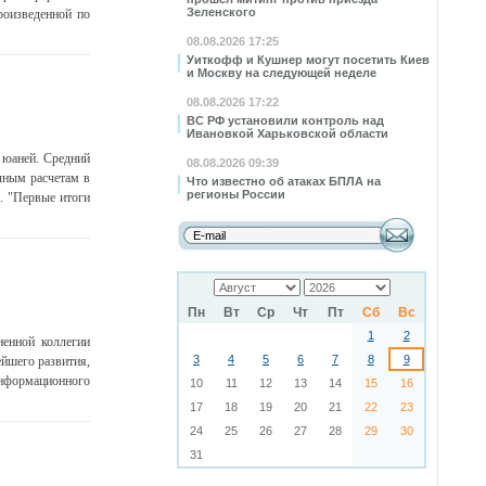
Зеленского
роизведенной по
08.08.2026 17:25
Уиткофф и Кушнер могут посетить Киев
и Москву на следующей неделе
08.08.2026 17:22
ВС РФ установили контроль над
Ивановкой Харьковской области
 юаней. Средний
08.08.2026 09:39
чным расчетам в
Что известно об атаках БПЛА на
регионы России
. "Первые итоги
Пн
Вт
Ср
Чт
Пт
Сб
Вс
1
2
ненной коллегии
3
4
5
6
7
8
9
йшего развития,
информационного
10
11
12
13
14
15
16
17
18
19
20
21
22
23
24
25
26
27
28
29
30
31