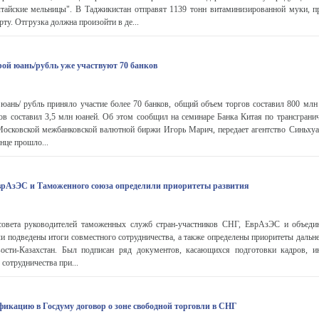
тайские мельницы". В Таджикистан отправят 1139 тонн витаминизированной муки, п
ту. Отгрузка должна произойти в де...
рой юань/рубль уже участвуют 70 банков
 юань/ рубль приняло участие более 70 банков, общий объем торгов составил 800 млн
ов составил 3,5 млн юаней. Об этом сообщил на семинаре Банка Китая по трансграни
Московской межбанковской валютной биржи Игорь Марич, передает агентство Синьхуа
онце прошло...
рАзЭС и Таможенного союза определили приоритеты развития
овета руководителей таможенных служб стран-участников СНГ, ЕврАзЭС и объеди
 подведены итоги совместного сотрудничества, а также определены приоритеты дальне
вости-Казахстан. Был подписан ряд документов, касающихся подготовки кадров, 
 сотрудничества при...
фикацию в Госдуму договор о зоне свободной торговли в СНГ