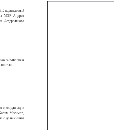
НГ, подписанный
авы МЭР Андрея
ми Федерального
рные отключения
ьностью...
я о координации
 Карим Масимов,
ные с дальнейшим