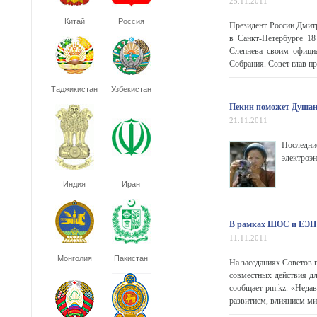
25.11.2011
Китай
Россия
Президент России Дмит
в Санкт-Петербурге 1
Слепнева своим официа
Собрания. Совет глав пр
Таджикистан
Узбекистан
Пекин поможет Душанб
21.11.2011
Последни
электроэн
Индия
Иран
В рамках ШОС и ЕЭП б
11.11.2011
Монголия
Пакистан
На заседаниях Советов 
совместных действия д
сообщает pm.kz. «Недав
развитием, влиянием мир