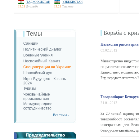
ТАДЖИКИСТАН
УЗБЕКИСТАН
13:21
Душанбе
13:21
Ташкент
Борьба с кри
Темы
Санкции
Казахстан рассматрив
Политический диалог
03.02.2012
Военные учения
Неспокойный Кавказ
Министерство индустрии
по развитию совместно
Спецоперация на Украине
Казахстане с мощностью
Шанхайский дух
Рау, передает агентство 
Игры Будущего - Казань
2024
Туризм
Чрезвычайные
Товарооборот Белорусс
происшествия
24.01.2012
Международное
сотрудничество
За 20-летний период т
Все темы »
товарооборот составля
иностранных дел Бело
белорусско-китайских ди