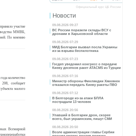
Официальный курс ЦБ России
Новости
09.08.2026 09:27
приняло участие
ВС России поразили склады ВСУ с
ководства ММВБ,
дронами в Харьковской области
аней. По мнению
09.08.2026 07:29
МИД Болгарии вызвал посла Украины
из-за взрыва беспилотника
09.08.2026 07:23
Госдеп уведомил конгресс о передаче
Киеву десятков ракет ATACMS из Турции
09.08.2026 07:16
 года количество
Министр обороны Финляндии Хяккянен
7 208, сообщает
отказался передать Киеву ракеты ПВО
субъекта малого
09.08.2026 07:12
В Белгороде из-за атаки БПЛА
пострадали 13 человек
08.08.2026 20:56
Упавший в Болгарии дрон, скорее
всего, был украинским, пишут СМИ
08.08.2026 20:50
амках Всемирной
Возле администрации главы Сербии
рнопереработки
прошел митинг против приезда