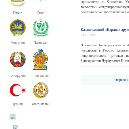
журналистов из Казахстана, У
тонкостями международной жур
посетили редакцию телевизионной
Индия
Иран
Казахстанский «Караван дру
09.08.2013
Монголия
Пакистан
В столицу Башкортостана приб
посольства в России. Карава
поприветствовать путников и
Башкортостан Нурмухамет Нигмат
Белорусия
Шри-Ланка
« первая
«
Турция
Афганистан