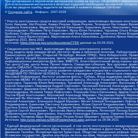
При цитировании и перепечатке материалов ссылка на портал «ИнфоШОС» обязательн
Для использования материалов в печатных изданиях необходимо письменное согласие
Если вы увидели ошибку, выделите ее мышкой и нажмите клавиши Ctrl+Enter
©
Создание сайта
- Инфорос, 2007-2026
* Реестр иностранных средств массовой информации, выполняющих функции иностранн
Голос Америки, Idel.Реалии, Кавказ.Реалии, Крым.Реалии, Телеканал Настоящее Время
Людмила Алексеевна, Маркелов Сергей Евгеньевич, Камалягин Денис Николаевич, Апах
Александрович, Маняхин Петр Борисович, Ярош Юлия Петровна, Чуракова Ольга Влади
Гройсман Софья Романовна, Рождественский Илья Дмитриевич, Апухтина Юлия Владимир
Шмагун Олеся Валентиновна, Мароховская Алеся Алексеевна, Долинина Ирина Никола
редактор 2021, Вега 2021
Источник:
https://minjust.gov.ru/ru/documents/7755/
данные на
03.09.2021
* Сведения реестра НКО, выполняющих функции иностранного агента:
Фонд защиты прав граждан Штаб, Институт права и публичной политики, Лаборатория
Гуманитарное действие, Открытый Петербург, Феникс ПЛЮС, Лига Избирателей, Правов
Крест, Центр Хасдей Ерушалаим, Центр поддержки и содействия развитию средств мас
информационных инициатив Действие, ВМЕСТЕ, Благотворительный фонд охраны здоров
Так, центр Сова, центр Анна, Проект Апрель, Самарская губерния, Эра здоровья, пр
защиты СИБАЛЬТ, Уральская правозащитная группа, Женщины Евразии, Рязанский Мемо
человека, Дальневосточный центр развития гражданских инициатив и социального пар
АКАДЕМИЯ ПО ПРАВАМ ЧЕЛОВЕКА, Частное учреждение Совета Министров северных стр
Массовой Информации, Институт развития прессы - Сибирь, Фонд поддержки свободы 
агентство МЕМО. РУ, Институт региональной прессы, Институт Развития Свободы Инф
Борисовна, Таранова Юлия Николаевна, Туровский Александр Алексеевич, Васильева 
Сергей Георгиевич, Пивоваров Андрей Сергеевич, Писемский Евгений Александрович,
Викторович, Шарипков Олег Викторович, Мальсагов Муса Асланович, Мошель Ирина Ар
Александровна, Исламов Тимур Рифгатович, Романова Ольга Евгеньевна, Щаров Серг
Паутов Юрий Анатольевич, Верховский Александр Маркович, Пислакова-Паркер Марина
Рачинский Ян Збигневич, Жемкова Елена Борисовна, Гудков Лев Дмитриевич, Иллари
Николай Алексеевич, Блинушов Андрей Юрьевич, Мосин Алексей Геннадьевич, Гефтер
Владимировна, Баженова Светлана Куприяновна, Исаев Сергей Владимирович, Максим
Буртина Елена Юрьевна, Гендель Людмила Залмановна, Кокорина Екатерина Алексеев
Подузов Сергей Васильевич, Протасова Ирина Вячеславовна, Литинский Леонид Борис
Добровольская Анна Дмитриевна, Королева Александра Евгеньевна, Смирнов Владими
Петрович, Полякова Мара Федоровна, Резник Генри Маркович, Захаров Герман Конста
Источник:
http://unro.minjust.ru/NKOForeignAgent.aspx
данные на
28.08.2021
* Единый федеральный список организаций, в том числе иностранных и международны
Высший военный Маджлисуль Шура, Конгресс народов Ичкерии и Дагестана, Аль-Каида, 
Движение Талибан, Исламская партия Туркестана, Общество социальных реформ, Общес
Исламское государство, Джабха аль-Нусра ли-Ахль аш-Шам, Народное ополчение имен