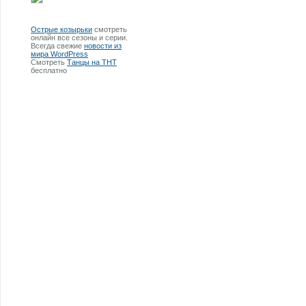
Острые козырьки
смотреть
онлайн все сезоны и серии.
Всегда свежие
новости из
мира WordPress
Смотреть
Танцы на ТНТ
бесплатно