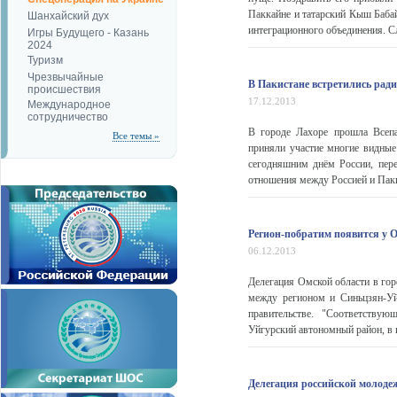
Паккайне и татарский Кыш Бабай
Шанхайский дух
интеграционного объединения. Сл
Игры Будущего - Казань
2024
Туризм
Чрезвычайные
В Пакистане встретились рад
происшествия
17.12.2013
Международное
сотрудничество
В городе Лахоре прошла Всепа
Все темы »
приняли участие многие видные 
сегодняшним днём России, пере
отношения между Россией и Паки
Регион-побратим появится у О
06.12.2013
Делегация Омской области в гор
между регионом и Синьцзян-
правительстве. "Соответствую
Уйгурский автономный район, в к
Делегация российской молоде