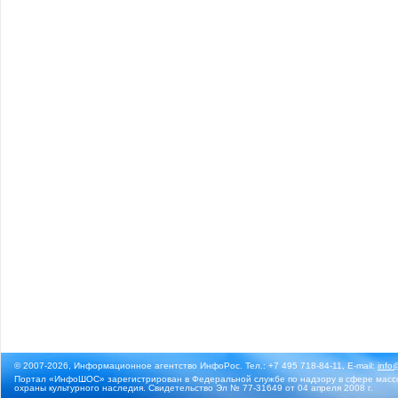
© 2007-2026, Информационное агентство ИнфоРос. Тел.: +7 495 718-84-11, E-mail:
info
Портал «ИнфоШОС» зарегистрирован в Федеральной службе по надзору в сфере массо
охраны культурного наследия. Свидетельство Эл № 77-31649 от 04 апреля 2008 г.