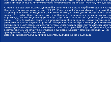
Чистопольский Джамаат, Рохнамо ба суи давлати исломи, Террористическое сообщест
Источник:
http://nac.gov.ru/terroristicheskie-i-ekstremistskie-organizacii-i-materialy.html
данные
* Перечень общественных объединений и религиозных организаций в отношении котор
Национал-большевистская партия, ВЕК РА, Рада земли Кубанской Духовно Родовой Де
Староверов-Инглингов, Нурджулар, К Богодержавию, Таблиги Джамаат, Русское наци
славян, Ат-Такфир Валь-Хиджра, Пит Буль, Национал-социалистическая рабочая парт
Череповца, Духовно-Родовая Держава Русь, Русское национальное единство, Древнер
Кровь и Честь, О свободе совести и о религиозных объединениях, Омская организаци
религиозная организация п. Боровский, Община Коренного Русского народа Щелковског
организация «Братство», Свидетели Иеговы, О противодействии экстремистской деяте
болельщиков «Фирма», Молодежная правозащитная группа МПГ, Курсом Правды и Единен
республика Русь, Арестантское уголовное единство, Башкорт, Нация и свобода, W.H.С
прав граждан, Штабы Навального
Источник:
https://minjust.gov.ru/ru/documents/7822/
данные на
06.08.2021