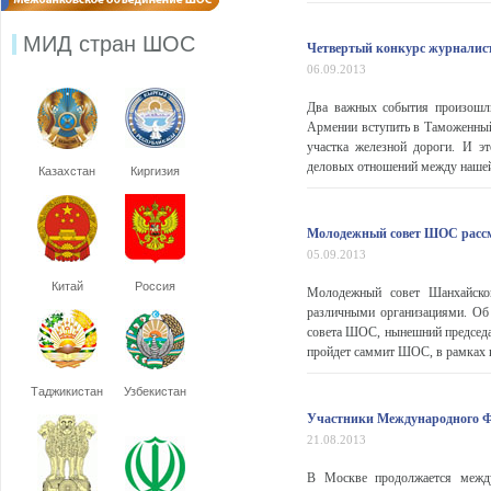
МИД стран ШОС
Четвертый конкурс журналист
06.09.2013
Два важных события произошли
Армении вступить в Таможенный 
участка железной дороги. И э
деловых отношений между нашей 
Казахстан
Киргизия
Молодежный совет ШОС рассм
05.09.2013
Китай
Россия
Молодежный совет Шанхайской
различными организациями. Об
совета ШОС, нынешний председа
пройдет саммит ШОС, в рамках к
Таджикистан
Узбекистан
Участники Международного Ф
21.08.2013
В Москве продолжается межд