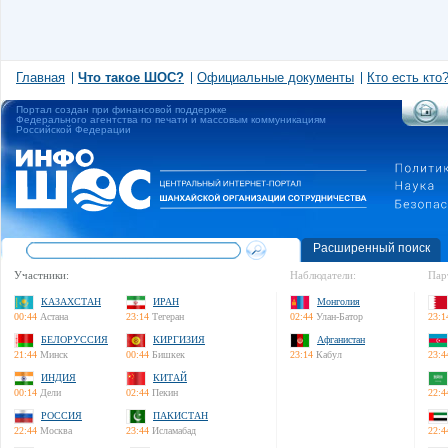
Главная
Что такое ШОС?
Официальные документы
Кто есть кто
Портал создан при финансовой поддержке
Федерального агентства по печати и массовым коммуникациям
Российской Федерации
Расширенный поиск
Участники:
Наблюдатели:
Пар
КАЗАХСТАН
ИРАН
Монголия
00:44
Астана
23:14
Тегеран
02:44
Улан-Батор
23:1
БЕЛОРУССИЯ
КИРГИЗИЯ
Афганистан
21:44
Минск
00:44
Бишкек
23:14
Кабул
23:4
ИНДИЯ
КИТАЙ
00:14
Дели
02:44
Пекин
22:4
РОССИЯ
ПАКИСТАН
22:44
Москва
23:44
Исламабад
22:4