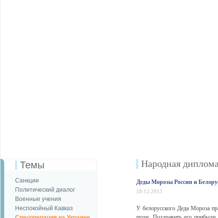
Народная диплом
Темы
Санкции
Деды Морозы России и Белору
Политический диалог
18.12.2013
Военные учения
Неспокойный Кавказ
У белорусского Деда Мороза пра
пуще. Поздравить его прибыли
Спецоперация на Украине