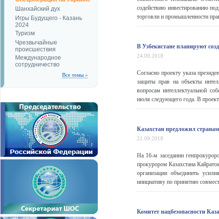
содействию инвестированию под
Шанхайский дух
торговли и промышленности прави
Игры Будущего - Казань
2024
Туризм
Чрезвычайные
В Узбекистане планируют созд
происшествия
24.09.2018
Международное
сотрудничество
Согласно проекту указа президе
Все темы »
защиты прав на объекты интелл
вопросам интеллектуальной соб
июля следующего года. В проект 
Казахстан предложил странам
21.09.2018
На 16-м заседании генпрокурор
прокурором Казахстана Кайрато
организации объединить усили
инициативу по принятию совмест
Комитет нацбезопасности Каза