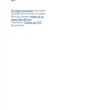
Острые козырьки
смотреть
онлайн все сезоны и серии.
Всегда свежие
новости из
мира WordPress
Смотреть
Танцы на ТНТ
бесплатно