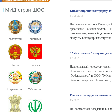
МИД стран ШОС
Китай запустил платформу дл
31.08.2018
По данным агентства Reuters, в 
пресечение "онлайн-слухов".
интеллектом, который должен 
аккаунты в популярных соцсетях 
Казахстан
Киргизия
"Узбектелеком" получил дост
17.08.2018
Китай
Россия
Национальный оператор связи
Отмечается, что строительс
"Узбектелеком" и ООО "ЭлКат" 
область) завершено. Кроме того,
Таджикистан
Узбекистан
Россия и Белоруссия договор
15.08.2018
На совместном заседании в См