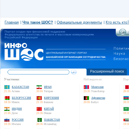
Главная
Что такое ШОС?
Официальные документы
Кто есть кто
Портал создан при финансовой поддержке
Федерального агентства по печати и массовым коммуникациям
Российской Федерации
Расширенный поиск
Участники:
Наблюдатели:
Пар
КАЗАХСТАН
ИРАН
Монголия
21:35
Астана
20:05
Тегеран
23:35
Улан-Батор
20:0
БЕЛОРУССИЯ
КИРГИЗИЯ
Афганистан
18:35
Минск
21:35
Бишкек
20:05
Кабул
20:3
ИНДИЯ
КИТАЙ
21:05
Дели
23:35
Пекин
19:3
РОССИЯ
ПАКИСТАН
19:35
Москва
20:35
Исламабад
19:3