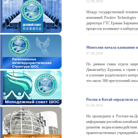
12.09.2018
Между государственной техничес
компанией Positive Technologie
директора ГТС Ержана Биржанова
процессов возникают и киберугр
Монголия начала кампанию по
07.09.2018
По данным главы отдела защи
Даваасамбуу Будзаана, в стране
и усилению родительского контр
что около 300 преступлений связ
Россия и Китай определили к
05.09.2018
На прошедшем в Ростове-на-До
информации российско-китайско
развития медиа-взаимодействия
правительственных учреждений 