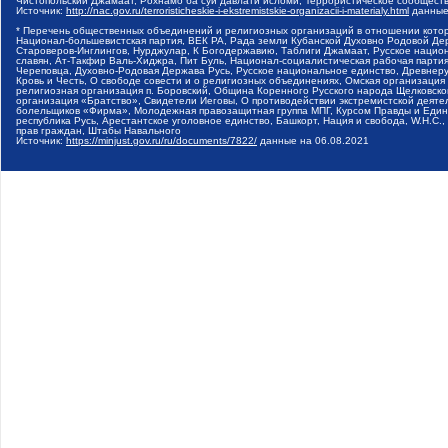
Чистопольский Джамаат, Рохнамо ба суи давлати исломи, Террористическое сообщест
Источник:
http://nac.gov.ru/terroristicheskie-i-ekstremistskie-organizacii-i-materialy.html
данные
* Перечень общественных объединений и религиозных организаций в отношении котор
Национал-большевистская партия, ВЕК РА, Рада земли Кубанской Духовно Родовой Де
Староверов-Инглингов, Нурджулар, К Богодержавию, Таблиги Джамаат, Русское наци
славян, Ат-Такфир Валь-Хиджра, Пит Буль, Национал-социалистическая рабочая парт
Череповца, Духовно-Родовая Держава Русь, Русское национальное единство, Древнер
Кровь и Честь, О свободе совести и о религиозных объединениях, Омская организаци
религиозная организация п. Боровский, Община Коренного Русского народа Щелковског
организация «Братство», Свидетели Иеговы, О противодействии экстремистской деяте
болельщиков «Фирма», Молодежная правозащитная группа МПГ, Курсом Правды и Единен
республика Русь, Арестантское уголовное единство, Башкорт, Нация и свобода, W.H.С
прав граждан, Штабы Навального
Источник:
https://minjust.gov.ru/ru/documents/7822/
данные на
06.08.2021