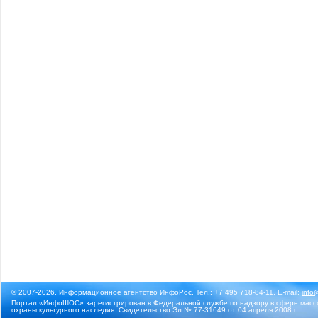
© 2007-2026, Информационное агентство ИнфоРос. Тел.: +7 495 718-84-11, E-mail:
info
Портал «ИнфоШОС» зарегистрирован в Федеральной службе по надзору в сфере массо
охраны культурного наследия. Свидетельство Эл № 77-31649 от 04 апреля 2008 г.