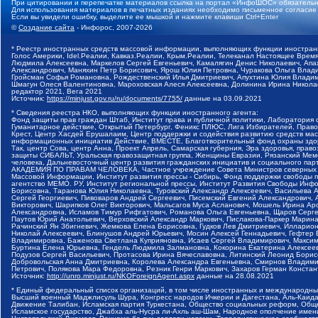
При цитировании и перепечатке материалов ссылка на портал «ИнфоШОС» обязательн
Для использования материалов в печатных изданиях необходимо письменное согласие
Если вы увидели ошибку, выделите ее мышкой и нажмите клавиши Ctrl+Enter
©
Создание сайта
- Инфорос, 2007-2026
* Реестр иностранных средств массовой информации, выполняющих функции иностранн
Голос Америки, Idel.Реалии, Кавказ.Реалии, Крым.Реалии, Телеканал Настоящее Время
Людмила Алексеевна, Маркелов Сергей Евгеньевич, Камалягин Денис Николаевич, Апах
Александрович, Маняхин Петр Борисович, Ярош Юлия Петровна, Чуракова Ольга Влади
Гройсман Софья Романовна, Рождественский Илья Дмитриевич, Апухтина Юлия Владимир
Шмагун Олеся Валентиновна, Мароховская Алеся Алексеевна, Долинина Ирина Никола
редактор 2021, Вега 2021
Источник:
https://minjust.gov.ru/ru/documents/7755/
данные на
03.09.2021
* Сведения реестра НКО, выполняющих функции иностранного агента:
Фонд защиты прав граждан Штаб, Институт права и публичной политики, Лаборатория
Гуманитарное действие, Открытый Петербург, Феникс ПЛЮС, Лига Избирателей, Правов
Крест, Центр Хасдей Ерушалаим, Центр поддержки и содействия развитию средств мас
информационных инициатив Действие, ВМЕСТЕ, Благотворительный фонд охраны здоров
Так, центр Сова, центр Анна, Проект Апрель, Самарская губерния, Эра здоровья, пр
защиты СИБАЛЬТ, Уральская правозащитная группа, Женщины Евразии, Рязанский Мемо
человека, Дальневосточный центр развития гражданских инициатив и социального пар
АКАДЕМИЯ ПО ПРАВАМ ЧЕЛОВЕКА, Частное учреждение Совета Министров северных стр
Массовой Информации, Институт развития прессы - Сибирь, Фонд поддержки свободы 
агентство МЕМО. РУ, Институт региональной прессы, Институт Развития Свободы Инф
Борисовна, Таранова Юлия Николаевна, Туровский Александр Алексеевич, Васильева 
Сергей Георгиевич, Пивоваров Андрей Сергеевич, Писемский Евгений Александрович,
Викторович, Шарипков Олег Викторович, Мальсагов Муса Асланович, Мошель Ирина Ар
Александровна, Исламов Тимур Рифгатович, Романова Ольга Евгеньевна, Щаров Серг
Паутов Юрий Анатольевич, Верховский Александр Маркович, Пислакова-Паркер Марина
Рачинский Ян Збигневич, Жемкова Елена Борисовна, Гудков Лев Дмитриевич, Иллари
Николай Алексеевич, Блинушов Андрей Юрьевич, Мосин Алексей Геннадьевич, Гефтер
Владимировна, Баженова Светлана Куприяновна, Исаев Сергей Владимирович, Максим
Буртина Елена Юрьевна, Гендель Людмила Залмановна, Кокорина Екатерина Алексеев
Подузов Сергей Васильевич, Протасова Ирина Вячеславовна, Литинский Леонид Борис
Добровольская Анна Дмитриевна, Королева Александра Евгеньевна, Смирнов Владими
Петрович, Полякова Мара Федоровна, Резник Генри Маркович, Захаров Герман Конста
Источник:
http://unro.minjust.ru/NKOForeignAgent.aspx
данные на
28.08.2021
* Единый федеральный список организаций, в том числе иностранных и международны
Высший военный Маджлисуль Шура, Конгресс народов Ичкерии и Дагестана, Аль-Каида, 
Движение Талибан, Исламская партия Туркестана, Общество социальных реформ, Общес
Исламское государство, Джабха аль-Нусра ли-Ахль аш-Шам, Народное ополчение имен