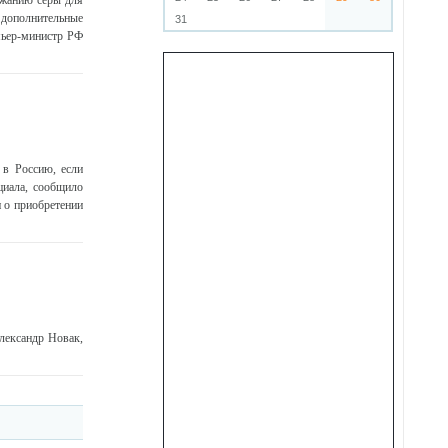
ржанию серы для
 дополнительные
31
мьер-министр РФ
 в Россию, если
циала, сообщило
 о приобретении
лександр Новак,