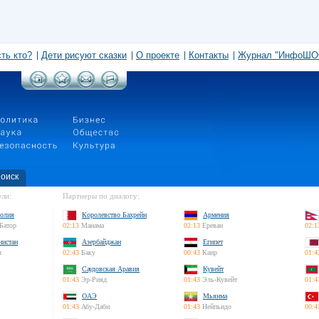
сть кто?
Дети рисуют сказки
О проекте
Контакты
Журнал "ИнфоШО
оиск
ли:
Партнеры по диалогу:
олия
Королевство Бахрейн
Армения
Батор
02:13
Манама
02:13
Ереван
02:1
нистан
Азербайджан
Египет
л
02:43
Баку
00:43
Каир
01:4
Саудовская Аравия
Кувейт
01:43
Эр-Рияд
01:43
Эль-Кувейт
01:4
ОАЭ
Мьянма
01:43
Абу-Даби
01:43
Нейпьидо
00:4