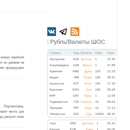
Рубль/Валюты ШОС
Страна
Код
Валюта
Ном.
Курс
 новых перебоев
Австралия
AUD
Доллар
1
57.38
es по данным на
Азербайджан
AZN
Манат
1
47.89
ытие предыдущих
Армения
AMD
Драм
100
22.23
Индия
INR
Рупия
100
85.51
Казахстан
KZT
Тенге
100
17.33
Киргизия
KGS
Сом
100
93.09
КНР
CNY
Юань
1
12.06
Таджикистан
TJS
Сомони
10
88.03
. Перспективы,
Турецкая
TRY
Лира
10
17.13
ляют места для
Узбекистан
UZS
Сум
10000
68.32
ь рискует стать
Cша
USD
Доллар
1
81.41
Eвропа
EUR
Евро
1
94.06