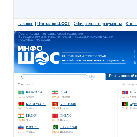
Главная
Что такое ШОС?
Официальные документы
Кто е
Портал создан при финансовой поддержке
Федерального агентства по печати и массовым коммуникациям
Российской Федерации
Расширенный п
Участники:
Наблюдате
КАЗАХСТАН
ИРАН
Монг
03:43
Астана
02:13
Тегеран
05:43
Улан-
БЕЛОРУССИЯ
КИРГИЗИЯ
Афга
00:43
Минск
03:43
Бишкек
02:13
Кабу
ИНДИЯ
КИТАЙ
03:13
Дели
05:43
Пекин
РОССИЯ
ПАКИСТАН
01:43
Москва
02:43
Исламабад