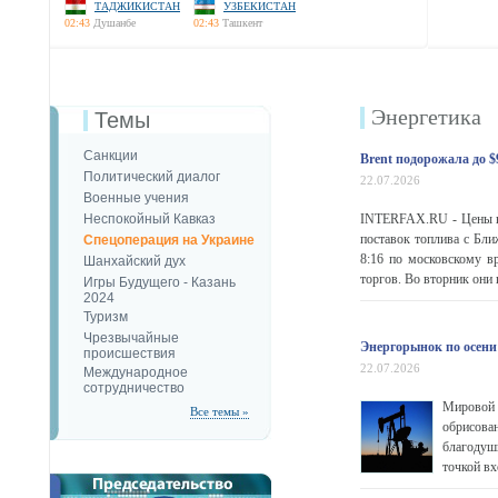
ТАДЖИКИСТАН
УЗБЕКИСТАН
02:43
Душанбе
02:43
Ташкент
Энергетика
Темы
Санкции
Brent подорожала до $
Политический диалог
22.07.2026
Военные учения
Неспокойный Кавказ
INTERFAX.RU - Цены на 
поставок топлива с Бли
Спецоперация на Украине
8:16 по московскому в
Шанхайский дух
торгов. Во вторник они 
Игры Будущего - Казань
2024
Туризм
Чрезвычайные
Энергорынок по осени
происшествия
22.07.2026
Международное
сотрудничество
Мировой 
Все темы »
обрисова
благодуш
точкой вх