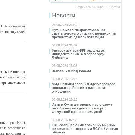
Официальный курс ЦБ России
Новости
06.08.2026 21:42
БПЛА на танкеры
Путин вывел "Шереметьево" из
ельно осуждает
стратегического списка с целью снять
препятствие для приватизации
06.08.2026 21:39
Генпрокуратура ФРГ расследует
инцидента с БПЛА в аэропорту
Лейпцига
06.08.2026 16:23
Заявления МИД России
зельное топливо
тся в сообщении
06.08.2026 16:18
порт дизельного
МИД Польши сравнил идею переноса
посольства России с разрывом
отношений
06.08.2026 16:13
Иран и Оман договорились о схеме
возобновления движения через
Ормузский пролив на 60 дней
06.08.2026 07:50
оке, цена Brent
СКР сообщил о 640 погибших мирных
нные возобновят
жителях при вторжении ВСУ в Курскую
область
ые приступят к