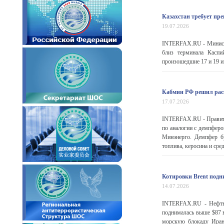
Казахстан требует пр
19.07.2026
INTERFAX.RU - Министе
близ терминала Каспи
произошедшие 17 и 19 ию
Кабмин РФ решил рас
17.07.2026
INTERFAX.RU - Правите
по аналогии с демпферо
Минэнерго. Демпфер бу
топлива, керосина и сре
Котировки Brent подн
14.07.2026
INTERFAX.RU - Нефть п
поднималась выше $87 
морскую блокаду Иран