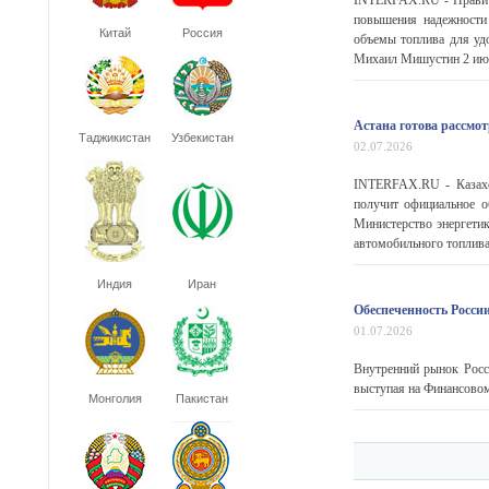
INTERFAX.RU - Правите
повышения надежности 
Китай
Россия
объемы топлива для уд
Михаил Мишустин 2 и
Астана готова рассмо
Таджикистан
Узбекистан
02.07.2026
INTERFAX.RU - Казахст
получит официальное о
Министерство энергетик
автомобильного топлива 
Индия
Иран
Обеспеченность Росси
01.07.2026
Внутренний рынок Росс
выступая на Финансовом
Монголия
Пакистан