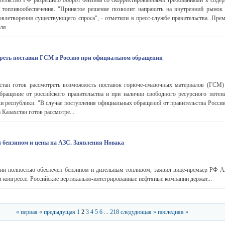
льство РФ разрешило оборот бензина со скорректированными требованиями к соде
топливообеспечения. "Принятое решение позволит направить на внутренний рынок
овлетворения существующего спроса", - отметили в пресс-службе правительства. Пре
юля
треть поставки ГСМ в Россию при официальном обращении
ан готов рассмотреть возможность поставок горюче-смазочных материалов (ГСМ)
бращение от российского правительства и при наличии свободного ресурсного потен
и республики. "В случае поступления официальных обращений от правительства России
Казахстан готов рассмотре...
и бензином и цены на АЗС. Заявления Новака
ии полностью обеспечен бензином и дизельным топливом, заявил вице-премьер РФ А
 конгрессе. Российские вертикально-интегрированные нефтяные компании держат...
« первая
« предыдущая
1
2
3
4
5
6
...
218
следудющая »
последняя »