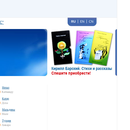
RU
EN
CN
С"
Непал
3
Катманду
Катар
3
Доха
Мальдивы
3
Мале
Турция
3
Анкара