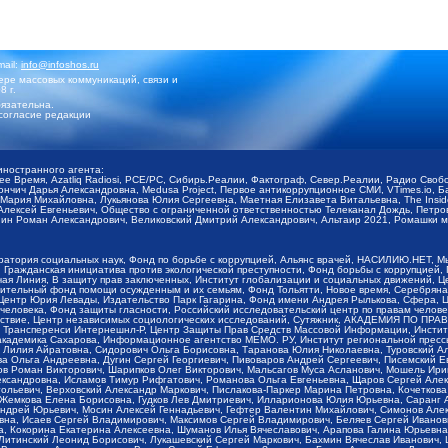
mail:
info@infoshos.ru
ре массовых коммуникаций, связи и
8 г.
язательна.
согласие редакции
иностранного агента:
щее Время, Azatliq Radiosi, PCE/PC, Сибирь.Реалии, Фактограф, Север.Реалии, Радио Св
ончич Дарья Александровна, Medusa Project, Первое антикоррупционное СМИ, VTimes.io, 
ария Михайловна, Лукьянова Юлия Сергеевна, Маетная Елизавета Витальевна, The Insid
ексей Евгеньевич, Общество с ограниченной ответственностью Телеканал Дождь, Петров 
н Роман Александрович, Великовский Дмитрий Александрович, Альтаир 2021, Ромашки мо
оратория социальных наук, Фонд по борьбе с коррупцией, Альянс врачей, НАСИЛИЮ.НЕТ, 
Гражданская инициатива против экологической преступности, Фонд борьбы с коррупцией,
чая Линия, В защиту прав заключенных, Институт глобализации и социальных движений,
тельный фонд помощи осужденным и их семьям, Фонд Тольятти, Новое время, Серебряная т
Центр Юрия Левады, Издательство Парк Гагарина, Фонд имени Андрея Рылькова, Сфера, 
еловека, Фонд защиты гласности, Российский исследовательский центр по правам челове
йствие, Центр независимых социологических исследований, Сутяжник, АКАДЕМИЯ ПО ПР
р Трансперенси Интернешнл-Р, Центр Защиты Прав Средств Массовой Информации, Институ
 академика Сахарова, Информационное агентство МЕМО. РУ, Институт региональной пресс
Лилия Айратовна, Сидорович Ольга Борисовна, Таранова Юлия Николаевна, Туровский Ал
а Ольга Андреевна, Дугин Сергей Георгиевич, Пивоваров Андрей Сергеевич, Писемский Е
в Роман Викторович, Шарипков Олег Викторович, Мальсагов Муса Асланович, Мошель Ири
ександровна, Исламов Тимур Рифгатович, Романова Ольга Евгеньевна, Щаров Сергей Але
льевич, Верховский Александр Маркович, Пислакова-Паркер Марина Петровна, Кочеткова
, Жемкова Елена Борисовна, Гудков Лев Дмитриевич, Илларионова Юлия Юрьевна, Саранг
Андрей Юрьевич, Мосин Алексей Геннадьевич, Гефтер Валентин Михайлович, Симонов Але
а, Исаев Сергей Владимирович, Максимов Сергей Владимирович, Беляев Сергей Иванович
 Кокорина Екатерина Алексеевна, Шуманов Илья Вячеславович, Арапова Галина Юрьевна
Литинский Леонид Борисович, Лукашевский Сергей Маркович, Бахмин Вячеслав Иванович,