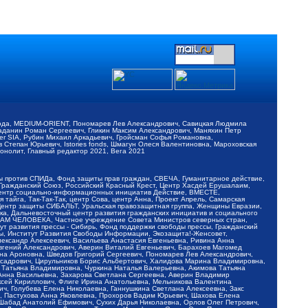
обода, MEDIUM-ORIENT, Пономарев Лев Александрович, Савицкая Людмила
Баданин Роман Сергеевич, Гликин Максим Александрович, Маняхин Петр
er SIA, Рубин Михаил Аркадьевич, Гройсман Софья Романовна,
Степан Юрьевич, Istories fonds, Шмагун Олеся Валентиновна, Мароховская
нолит, Главный редактор 2021, Вега 2021
Мы против СПИДа, Фонд защиты прав граждан, СВЕЧА, Гуманитарное действие,
 Гражданский Союз, Российский Красный Крест, Центр Хасдей Ерушалаим,
 Центр социально-информационных инициатив Действие, ВМЕСТЕ,
айга, Так-Так-Так, центр Сова, центр Анна, Проект Апрель, Самарская
Центр защиты СИБАЛЬТ, Уральская правозащитная группа, Женщины Евразии,
ка, Дальневосточный центр развития гражданских инициатив и социального
АВАМ ЧЕЛОВЕКА, Частное учреждение Совета Министров северных стран,
т развития прессы - Сибирь, Фонд поддержки свободы прессы, Гражданский
ы, Институт Развития Свободы Информации, Экозащита!-Женсовет,
ександр Алексеевич, Васильева Анастасия Евгеньевна, Ривина Анна
вгений Александрович, Аверин Виталий Евгеньевич, Барахоев Магомед
на Ароновна, Шведов Григорий Сергеевич, Пономарев Лев Александрович,
ксадрович, Цирульников Борис Альбертович, Халидова Марина Владимировна,
 Татьяна Владимировна, Чуркина Наталья Валерьевна, Акимова Татьяна
 Анна Васильевна, Захарова Светлана Сергеевна, Аверин Владимир
ксей Кириллович, Флиге Ирина Анатольевна, Мельникова Валентина
, Голубева Елена Николаевна, Ганнушкина Светлана Алексеевна, Закс
, Пастухова Анна Яковлевна, Прохоров Вадим Юрьевич, Шахова Елена
 Шабад Анатолий Ефимович, Сухих Дарья Николаевна, Орлов Олег Петрович,