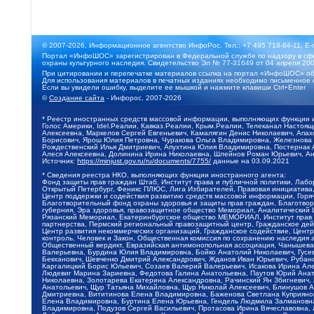
© 2007-2026, Информационное агентство ИнфоРос. Тел.: +7 495 718-84-11, E-
Портал «ИнфоШОС» зарегистрирован в Федеральной службе по надзору в сфе
охраны культурного наследия. Свидетельство Эл № 77-31649 от 04 апреля 200
При цитировании и перепечатке материалов ссылка на портал «ИнфоШОС» об
Для использования материалов в печатных изданиях необходимо письменное 
Если вы увидели ошибку, выделите ее мышкой и нажмите клавиши Ctrl+Enter
©
Создание сайта
- Инфорос, 2007-2026
* Реестр иностранных средств массовой информации, выполняющих функции 
Голос Америки, Idel.Реалии, Кавказ.Реалии, Крым.Реалии, Телеканал Настоя
Алексеевна, Маркелов Сергей Евгеньевич, Камалягин Денис Николаевич, Апах
Борисович, Ярош Юлия Петровна, Чуракова Ольга Владимировна, Железнова М
Рождественский Илья Дмитриевич, Апухтина Юлия Владимировна, Постернак Ал
Алеся Алексеевна, Долинина Ирина Николаевна, Шлейнов Роман Юрьевич, Ани
Источник:
https://minjust.gov.ru/ru/documents/7755/
данные на
03.09.2021
* Сведения реестра НКО, выполняющих функции иностранного агента:
Фонд защиты прав граждан Штаб, Институт права и публичной политики, Лаб
Открытый Петербург, Феникс ПЛЮС, Лига Избирателей, Правовая инициатива, 
Центр поддержки и содействия развитию средств массовой информации, Горя
Благотворительный фонд охраны здоровья и защиты прав граждан, Благотвори
губерния, Эра здоровья, правозащитное общество Мемориал, Аналитический 
Рязанский Мемориал, Екатеринбургское общество МЕМОРИАЛ, Институт прав ч
партнерства, Пермский региональный правозащитный центр, Гражданское де
Центр развития некоммерческих организаций, Гражданское содействие, Цент
контроль, Человек и Закон, Общественная комиссия по сохранению наследия
Общественный вердикт, Евразийская антимонопольная ассоциация, Чанышева 
Валерьевна, Бурдина Юлия Владимировна, Бойко Анатолий Николаевич, Гусев
Бекханович, Шевченко Дмитрий Александрович, Жданов Иван Юрьевич, Рубано
Каргалицкий Борис Юльевич, Созаев Валерий Валерьевич, Исакова Ирина Ал
Людевиг Марина Зариевна, Федотова Галина Анатольевна, Паутов Юрий Анато
Николаевна, Золотарева Екатерина Александровна, Рачинский Ян Збигневич
Анатольевич, Щур Татьяна Михайловна, Щур Николай Алексеевич, Блинушов 
Дмитриевна, Вититинова Елена Владимировна, Баженова Светлана Куприяновн
Елена Владимировна, Буртина Елена Юрьевна, Гендель Людмила Залмановна,
Владимировна, Подузов Сергей Васильевич, Протасова Ирина Вячеславовна, 