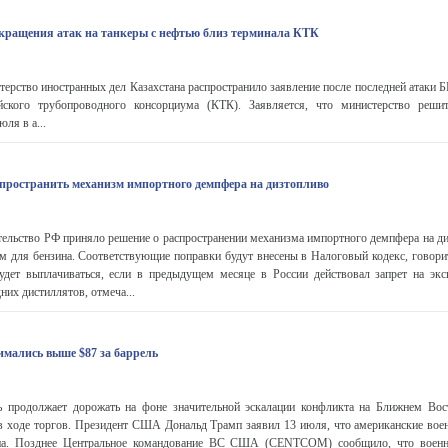
екращения атак на танкеры с нефтью близ терминала КТК
рство иностранных дел Казахстана распространило заявление после последней атаки 
йского трубопроводного консорциума (КТК). Заявляется, что министерство решит
ля в а...
пространить механизм импортного демпфера на дизтопливо
льство РФ приняло решение о распространении механизма импортного демпфера на ди
м для бензина. Соответствующие поправки будут внесены в Налоговый кодекс, говори
дет выплачиваться, если в предыдущем месяце в России действовал запрет на экс
дних дистиллятов, отмеча...
имались выше $87 за баррель
родолжает дорожать на фоне значительной эскалации конфликта на Ближнем Вост
в ходе торгов. Президент США Дональд Трамп заявил 13 июля, что американские вое
а. Позднее Центральное командование ВС США (CENTCOM) сообщило, что военн