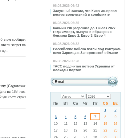
06.08.2026 06:42
Залужный заявил, что Киев исчерпал
ресурс вооружений в конфликте
06.08.2026 06:35
Кабмин РФ разрешил до 1 июля 2027
года импорт, выпуск и обращение
бензина Евро 2, Евро 3, Евро 4
 Об этом сообщил
06.08.2026 06:32
ввели запрет на
Российские войска взяли под контроль
 пр...
село Зарница в Запорожской области
06.08.2026 06:28
ТАСС подсчитал потери Украины от
блокады портов
ычу (Саудовская
фти на 188 тыс.
бщая квота стран
Пн
Вт
Ср
Чт
Пт
Сб
Вс
1
2
3
4
5
6
7
8
9
10
11
12
13
14
15
16
17
18
19
20
21
22
23
24
25
26
27
28
29
30