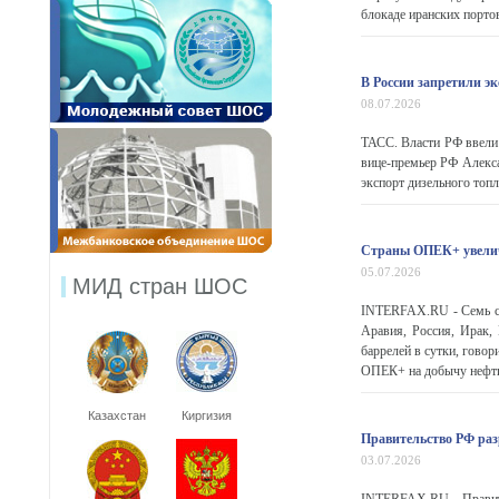
блокаде иранских портов
В России запретили эк
08.07.2026
ТАСС. Власти РФ ввели 
вице-премьер РФ Алекса
экспорт дизельного топли
Страны ОПЕК+ увеличи
05.07.2026
МИД стран ШОС
INTERFAX.RU - Семь ст
Аравия, Россия, Ирак,
баррелей в сутки, говор
ОПЕК+ на добычу нефти
Казахстан
Киргизия
Правительство РФ разр
03.07.2026