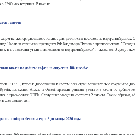
 в 23:00 мск вторника. В ночь на...
спорт дизеля
запрет на экспорт дизельного топлива для увеличения поставок на внутренний рынок.
ндр Новак на совещании президента РФ Владимира Путина с правительством. "Сегодня 
ва, и это позволит увеличить поставки на внутренний рынок", - сказал он. В среду также
ли квоты по добыче нефти на август на 188 тыс. б/с
ран ОПЕК+, которые добровольно к квотам всех стран дополнительно сокращают доб
 Кувейт, Казахстан, Алжир и Оман), приняли решение увеличить квоты по добыче не
ится в пресс-релизе ОПЕК. Следующее заседание состоится 2 августа. Таким образом, о
 в следующем ме...
ешило оборот бензина евро-3 до конца 2026 года