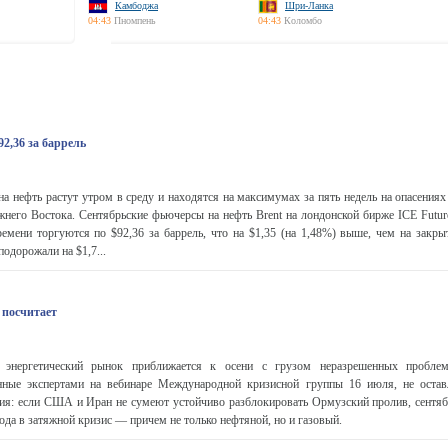
Камбоджа
Шри-Ланка
04:43
Пномпень
04:43
Коломбо
92,36 за баррель
нефть растут утром в среду и находятся на максимумах за пять недель на опасениях
жнего Востока. Сентябрьские фьючерсы на нефть Brent на лондонской бирже ICE Futur
ремени торгуются по $92,36 за баррель, что на $1,35 (на 1,48%) выше, чем на закр
подорожали на $1,7...
 посчитает
энергетический рынок приближается к осени с грузом неразрешенных проблем
нные экспертами на вебинаре Международной кризисной группы 16 июля, не остав
ия: если США и Иран не сумеют устойчиво разблокировать Ормузский пролив, сентябр
ода в затяжной кризис — причем не только нефтяной, но и газовый.