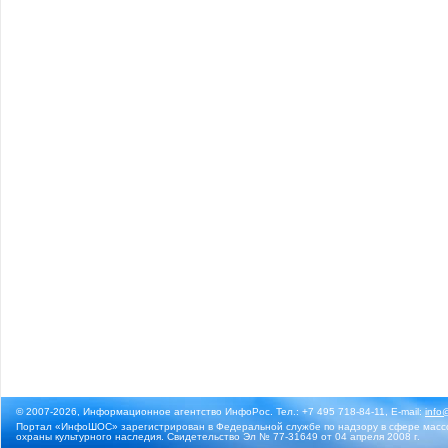
© 2007-2026, Информационное агентство ИнфоРос. Тел.: +7 495 718-84-11, E-mail:
info
Портал «ИнфоШОС» зарегистрирован в Федеральной службе по надзору в сфере массо
охраны культурного наследия. Свидетельство Эл № 77-31649 от 04 апреля 2008 г.