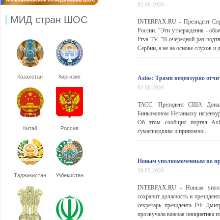
02.06.2026
МИД стран ШОС
INTERFAX.RU - Президент Серб
России. "Эти утверждения - обы
Prva TV. "В очередной раз подт
Сербии, а не на основе слухов и д
Казахстан
Киргизия
Axios: Трамп нецензурно отчи
02.06.2026
ТАСС. Президент США Дональ
Биньямином Нетаньяху нецензурн
Об этом сообщил портал Axi
Китай
Россия
сумасшедшим и припомни...
Новым уполномоченным по пр
26.05.2026
Таджикистан
Узбекистан
INTERFAX.RU - Новым уполно
сохранит должность и президен
секретарь президента РФ Дми
прозвучала важная инициатива п