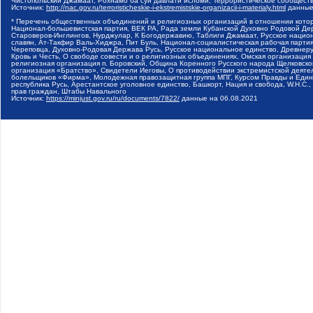
Чистопольский Джамаат, Рохнамо ба суи давлати исломи, Террористическое сообщест
Источник:
http://nac.gov.ru/terroristicheskie-i-ekstremistskie-organizacii-i-materialy.html
данные
* Перечень общественных объединений и религиозных организаций в отношении котор
Национал-большевистская партия, ВЕК РА, Рада земли Кубанской Духовно Родовой Де
Староверов-Инглингов, Нурджулар, К Богодержавию, Таблиги Джамаат, Русское наци
славян, Ат-Такфир Валь-Хиджра, Пит Буль, Национал-социалистическая рабочая парт
Череповца, Духовно-Родовая Держава Русь, Русское национальное единство, Древнер
Кровь и Честь, О свободе совести и о религиозных объединениях, Омская организаци
религиозная организация п. Боровский, Община Коренного Русского народа Щелковског
организация «Братство», Свидетели Иеговы, О противодействии экстремистской деяте
болельщиков «Фирма», Молодежная правозащитная группа МПГ, Курсом Правды и Единен
республика Русь, Арестантское уголовное единство, Башкорт, Нация и свобода, W.H.С
прав граждан, Штабы Навального
Источник:
https://minjust.gov.ru/ru/documents/7822/
данные на
06.08.2021