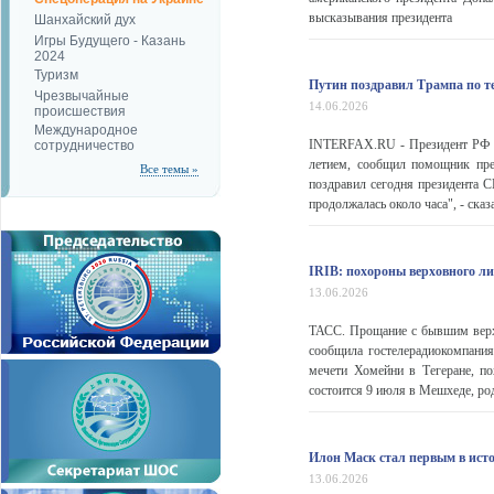
высказывания президента
Шанхайский дух
Игры Будущего - Казань
2024
Туризм
Путин поздравил Трампа по те
Чрезвычайные
14.06.2026
происшествия
Международное
INTERFAX.RU - Президент РФ В
сотрудничество
летием, сообщил помощник пр
Все темы »
поздравил сегодня президента С
продолжалась около часа", - ска
IRIB: похороны верховного ли
13.06.2026
ТАСС. Прощание с бывшим верх
сообщила гостелерадиокомпани
мечети Хомейни в Тегеране, п
состоится 9 июля в Мешхеде, ро
Илон Маск стал первым в ист
13.06.2026