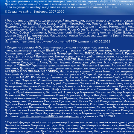
При цитировании и перепечатке материалов ссылка на портал «ИнфоШОС» обязательн
Для использования материалов в печатных изданиях необходимо письменное согласие
Если вы увидели ошибку, выделите ее мышкой и нажмите клавиши Ctrl+Enter
©
Создание сайта
- Инфорос, 2007-2026
* Реестр иностранных средств массовой информации, выполняющих функции иностранн
Голос Америки, Idel.Реалии, Кавказ.Реалии, Крым.Реалии, Телеканал Настоящее Время
Людмила Алексеевна, Маркелов Сергей Евгеньевич, Камалягин Денис Николаевич, Апах
Александрович, Маняхин Петр Борисович, Ярош Юлия Петровна, Чуракова Ольга Влади
Гройсман Софья Романовна, Рождественский Илья Дмитриевич, Апухтина Юлия Владимир
Шмагун Олеся Валентиновна, Мароховская Алеся Алексеевна, Долинина Ирина Никола
редактор 2021, Вега 2021
Источник:
https://minjust.gov.ru/ru/documents/7755/
данные на
03.09.2021
* Сведения реестра НКО, выполняющих функции иностранного агента:
Фонд защиты прав граждан Штаб, Институт права и публичной политики, Лаборатория
Гуманитарное действие, Открытый Петербург, Феникс ПЛЮС, Лига Избирателей, Правов
Крест, Центр Хасдей Ерушалаим, Центр поддержки и содействия развитию средств мас
информационных инициатив Действие, ВМЕСТЕ, Благотворительный фонд охраны здоров
Так, центр Сова, центр Анна, Проект Апрель, Самарская губерния, Эра здоровья, пр
защиты СИБАЛЬТ, Уральская правозащитная группа, Женщины Евразии, Рязанский Мемо
человека, Дальневосточный центр развития гражданских инициатив и социального пар
АКАДЕМИЯ ПО ПРАВАМ ЧЕЛОВЕКА, Частное учреждение Совета Министров северных стр
Массовой Информации, Институт развития прессы - Сибирь, Фонд поддержки свободы 
агентство МЕМО. РУ, Институт региональной прессы, Институт Развития Свободы Инф
Борисовна, Таранова Юлия Николаевна, Туровский Александр Алексеевич, Васильева 
Сергей Георгиевич, Пивоваров Андрей Сергеевич, Писемский Евгений Александрович,
Викторович, Шарипков Олег Викторович, Мальсагов Муса Асланович, Мошель Ирина Ар
Александровна, Исламов Тимур Рифгатович, Романова Ольга Евгеньевна, Щаров Серг
Паутов Юрий Анатольевич, Верховский Александр Маркович, Пислакова-Паркер Марина
Рачинский Ян Збигневич, Жемкова Елена Борисовна, Гудков Лев Дмитриевич, Иллари
Николай Алексеевич, Блинушов Андрей Юрьевич, Мосин Алексей Геннадьевич, Гефтер
Владимировна, Баженова Светлана Куприяновна, Исаев Сергей Владимирович, Максим
Буртина Елена Юрьевна, Гендель Людмила Залмановна, Кокорина Екатерина Алексеев
Подузов Сергей Васильевич, Протасова Ирина Вячеславовна, Литинский Леонид Борис
Добровольская Анна Дмитриевна, Королева Александра Евгеньевна, Смирнов Владими
Петрович, Полякова Мара Федоровна, Резник Генри Маркович, Захаров Герман Конста
Источник:
http://unro.minjust.ru/NKOForeignAgent.aspx
данные на
28.08.2021
* Единый федеральный список организаций, в том числе иностранных и международны
Высший военный Маджлисуль Шура, Конгресс народов Ичкерии и Дагестана, Аль-Каида, 
Движение Талибан, Исламская партия Туркестана, Общество социальных реформ, Общес
Исламское государство, Джабха аль-Нусра ли-Ахль аш-Шам, Народное ополчение имен