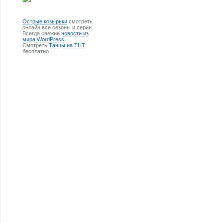
Острые козырьки
смотреть
онлайн все сезоны и серии.
Всегда свежие
новости из
мира WordPress
Смотреть
Танцы на ТНТ
бесплатно