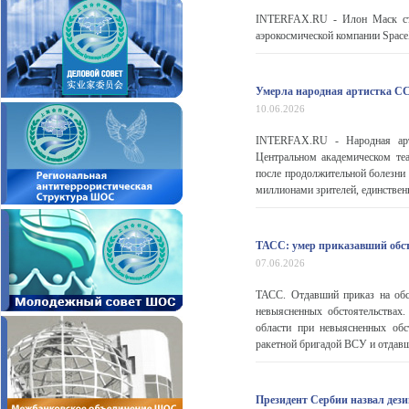
INTERFAX.RU - Илон Маск ста
аэрокосмической компании SpaceX
Умерла народная артистка С
10.06.2026
INTERFAX.RU - Народная арт
Центральном академическом те
после продолжительной болезни
миллионами зрителей, единственн
ТАСС: умер приказавший обс
07.06.2026
ТАСС. Отдавший приказ на обс
невыясненных обстоятельствах
области при невыясненных обс
ракетной бригадой ВСУ и отдавши
Президент Сербии назвал дези