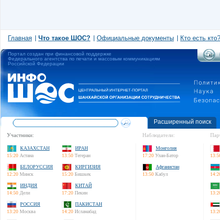
Главная
Что такое ШОС?
Официальные документы
Кто есть кто
Портал создан при финансовой поддержке
Федерального агентства по печати и массовым коммуникациям
Российской Федерации
Расширенный поиск
Участники:
Наблюдатели:
Пар
КАЗАХСТАН
ИРАН
Монголия
15:20
Астана
13:50
Тегеран
17:20
Улан-Батор
13:5
БЕЛОРУССИЯ
КИРГИЗИЯ
Афганистан
12:20
Минск
15:20
Бишкек
13:50
Кабул
14:2
ИНДИЯ
КИТАЙ
14:50
Дели
17:20
Пекин
13:2
РОССИЯ
ПАКИСТАН
13:20
Москва
14:20
Исламабад
13:2