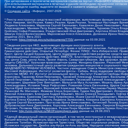
При цитировании и перепечатке материалов ссылка на портал «ИнфоШОС» обязательн
Для использования материалов в печатных изданиях необходимо письменное согласие
Если вы увидели ошибку, выделите ее мышкой и нажмите клавиши Ctrl+Enter
©
Создание сайта
- Инфорос, 2007-2026
* Реестр иностранных средств массовой информации, выполняющих функции иностранн
Голос Америки, Idel.Реалии, Кавказ.Реалии, Крым.Реалии, Телеканал Настоящее Время
Людмила Алексеевна, Маркелов Сергей Евгеньевич, Камалягин Денис Николаевич, Апах
Александрович, Маняхин Петр Борисович, Ярош Юлия Петровна, Чуракова Ольга Влади
Гройсман Софья Романовна, Рождественский Илья Дмитриевич, Апухтина Юлия Владимир
Шмагун Олеся Валентиновна, Мароховская Алеся Алексеевна, Долинина Ирина Никола
редактор 2021, Вега 2021
Источник:
https://minjust.gov.ru/ru/documents/7755/
данные на
03.09.2021
* Сведения реестра НКО, выполняющих функции иностранного агента:
Фонд защиты прав граждан Штаб, Институт права и публичной политики, Лаборатория
Гуманитарное действие, Открытый Петербург, Феникс ПЛЮС, Лига Избирателей, Правов
Крест, Центр Хасдей Ерушалаим, Центр поддержки и содействия развитию средств мас
информационных инициатив Действие, ВМЕСТЕ, Благотворительный фонд охраны здоров
Так, центр Сова, центр Анна, Проект Апрель, Самарская губерния, Эра здоровья, пр
защиты СИБАЛЬТ, Уральская правозащитная группа, Женщины Евразии, Рязанский Мемо
человека, Дальневосточный центр развития гражданских инициатив и социального пар
АКАДЕМИЯ ПО ПРАВАМ ЧЕЛОВЕКА, Частное учреждение Совета Министров северных стр
Массовой Информации, Институт развития прессы - Сибирь, Фонд поддержки свободы 
агентство МЕМО. РУ, Институт региональной прессы, Институт Развития Свободы Инф
Борисовна, Таранова Юлия Николаевна, Туровский Александр Алексеевич, Васильева 
Сергей Георгиевич, Пивоваров Андрей Сергеевич, Писемский Евгений Александрович,
Викторович, Шарипков Олег Викторович, Мальсагов Муса Асланович, Мошель Ирина Ар
Александровна, Исламов Тимур Рифгатович, Романова Ольга Евгеньевна, Щаров Серг
Паутов Юрий Анатольевич, Верховский Александр Маркович, Пислакова-Паркер Марина
Рачинский Ян Збигневич, Жемкова Елена Борисовна, Гудков Лев Дмитриевич, Иллари
Николай Алексеевич, Блинушов Андрей Юрьевич, Мосин Алексей Геннадьевич, Гефтер
Владимировна, Баженова Светлана Куприяновна, Исаев Сергей Владимирович, Максим
Буртина Елена Юрьевна, Гендель Людмила Залмановна, Кокорина Екатерина Алексеев
Подузов Сергей Васильевич, Протасова Ирина Вячеславовна, Литинский Леонид Борис
Добровольская Анна Дмитриевна, Королева Александра Евгеньевна, Смирнов Владими
Петрович, Полякова Мара Федоровна, Резник Генри Маркович, Захаров Герман Конста
Источник:
http://unro.minjust.ru/NKOForeignAgent.aspx
данные на
28.08.2021
* Единый федеральный список организаций, в том числе иностранных и международны
Высший военный Маджлисуль Шура, Конгресс народов Ичкерии и Дагестана, Аль-Каида, 
Движение Талибан, Исламская партия Туркестана, Общество социальных реформ, Общес
Исламское государство, Джабха аль-Нусра ли-Ахль аш-Шам, Народное ополчение имен