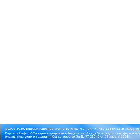
© 2007-2026, Информационное агентство ИнфоРос. Тел.: +7 495 718-84-11, E-mail:
info
Портал «ИнфоШОС» зарегистрирован в Федеральной службе по надзору в сфере массо
охраны культурного наследия. Свидетельство Эл № 77-31649 от 04 апреля 2008 г.