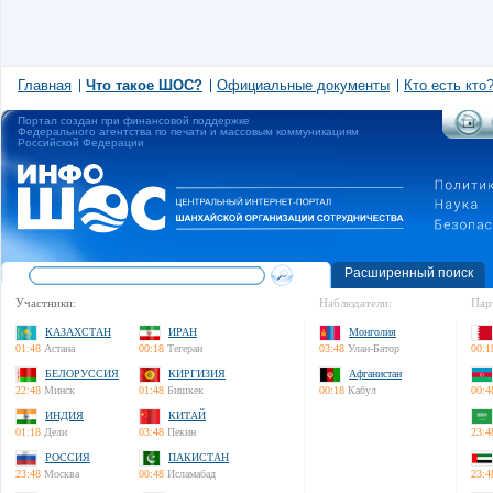
Главная
Что такое ШОС?
Официальные документы
Кто есть кто
Портал создан при финансовой поддержке
Федерального агентства по печати и массовым коммуникациям
Российской Федерации
Расширенный поиск
Участники:
Наблюдатели:
Пар
КАЗАХСТАН
ИРАН
Монголия
01:48
Астана
00:18
Тегеран
03:48
Улан-Батор
00:1
БЕЛОРУССИЯ
КИРГИЗИЯ
Афганистан
22:48
Минск
01:48
Бишкек
00:18
Кабул
00:4
ИНДИЯ
КИТАЙ
01:18
Дели
03:48
Пекин
23:4
РОССИЯ
ПАКИСТАН
23:48
Москва
00:48
Исламабад
23:4