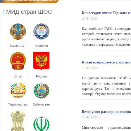
МИД стран ШОС
Киностудия имени Горького с
25.03.2020
Как сообщает ТАСС, киностудия
которой столкнулся почти вес
русскоязычных людей, живущих
чувствами, страхами и мыслями о
Казахстан
Киргизия
Китай возвращается к норма
25.03.2020
Китай
Россия
По данным телеканала "МИР 24
марта сняли действовавший 2
коронавируса. Так, с сегодня
зоопарк. Однако число его посети
Таджикистан
Узбекистан
Белоруссия расширила списо
25.03.2020
Министерство здравоохране