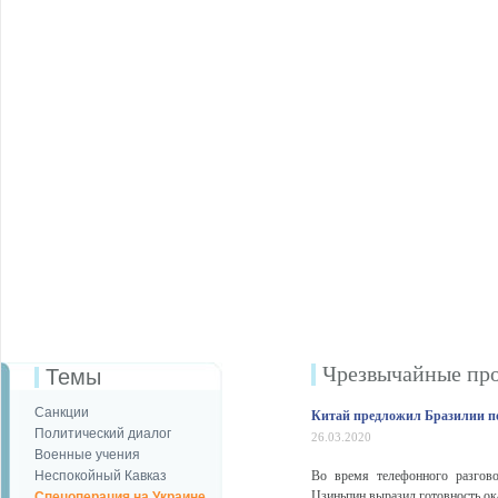
Чрезвычайные пр
Темы
Санкции
Китай предложил Бразилии п
Политический диалог
26.03.2020
Военные учения
Неспокойный Кавказ
Во время телефонного разгов
Цзиньпин выразил готовность ок
Спецоперация на Украине