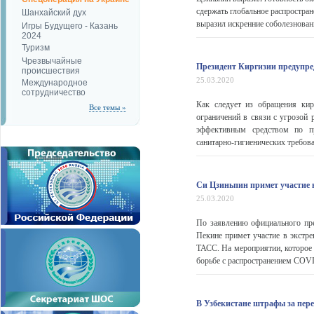
сдержать глобальное распростра
Шанхайский дух
выразил искренние соболезновани
Игры Будущего - Казань
2024
Туризм
Чрезвычайные
Президент Киргизии предупред
происшествия
25.03.2020
Международное
сотрудничество
Как следует из обращения кир
Все темы »
ограничений в связи с угрозой 
эффективным средством по пр
санитарно-гигиенических требован
Си Цзиньпин примет участие 
25.03.2020
По заявлению официального пр
Пекине примет участие в экстре
ТАСС. На мероприятии, которое 
борьбе с распространением COV
В Узбекистане штрафы за пере