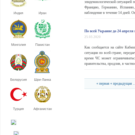
эпидемиологической ситуацией п
Францию, Германию, Испанию,
наблюдение в течение 14 дней. О
Индия
Иран
По всей Украине до 24 апреля
25.03.2020
Монголия
Пакистан
Как сообщается на сайте Кабми
ситуации по всей стране, перед
время ЧС может ограничиватьс
правительства, продлив, в частно
Белорусия
Шри-Ланка
« первая
« предыдущая
..
Турция
Афганистан