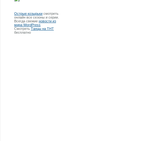
Острые козырьки
смотреть
онлайн все сезоны и серии.
Всегда свежие
новости из
мира WordPress
Смотреть
Танцы на ТНТ
бесплатно