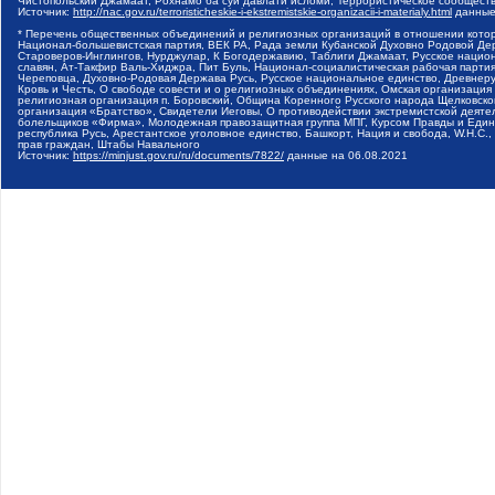
Чистопольский Джамаат, Рохнамо ба суи давлати исломи, Террористическое сообщест
Источник:
http://nac.gov.ru/terroristicheskie-i-ekstremistskie-organizacii-i-materialy.html
данные
* Перечень общественных объединений и религиозных организаций в отношении котор
Национал-большевистская партия, ВЕК РА, Рада земли Кубанской Духовно Родовой Де
Староверов-Инглингов, Нурджулар, К Богодержавию, Таблиги Джамаат, Русское наци
славян, Ат-Такфир Валь-Хиджра, Пит Буль, Национал-социалистическая рабочая парт
Череповца, Духовно-Родовая Держава Русь, Русское национальное единство, Древнер
Кровь и Честь, О свободе совести и о религиозных объединениях, Омская организаци
религиозная организация п. Боровский, Община Коренного Русского народа Щелковског
организация «Братство», Свидетели Иеговы, О противодействии экстремистской деяте
болельщиков «Фирма», Молодежная правозащитная группа МПГ, Курсом Правды и Единен
республика Русь, Арестантское уголовное единство, Башкорт, Нация и свобода, W.H.С
прав граждан, Штабы Навального
Источник:
https://minjust.gov.ru/ru/documents/7822/
данные на
06.08.2021