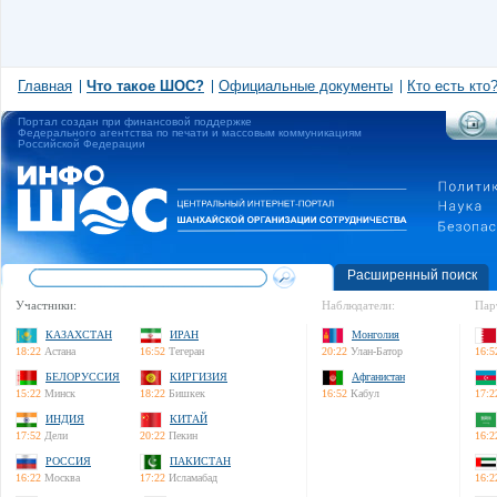
Главная
Что такое ШОС?
Официальные документы
Кто есть кто
Портал создан при финансовой поддержке
Федерального агентства по печати и массовым коммуникациям
Российской Федерации
Расширенный поиск
Участники:
Наблюдатели:
Пар
КАЗАХСТАН
ИРАН
Монголия
18:22
Астана
16:52
Тегеран
20:22
Улан-Батор
16:5
БЕЛОРУССИЯ
КИРГИЗИЯ
Афганистан
15:22
Минск
18:22
Бишкек
16:52
Кабул
17:2
ИНДИЯ
КИТАЙ
17:52
Дели
20:22
Пекин
16:2
РОССИЯ
ПАКИСТАН
16:22
Москва
17:22
Исламабад
16:2