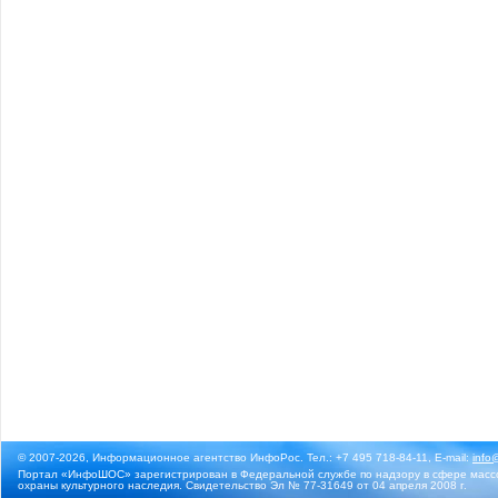
© 2007-2026, Информационное агентство ИнфоРос. Тел.: +7 495 718-84-11, E-mail:
info
Портал «ИнфоШОС» зарегистрирован в Федеральной службе по надзору в сфере массо
охраны культурного наследия. Свидетельство Эл № 77-31649 от 04 апреля 2008 г.