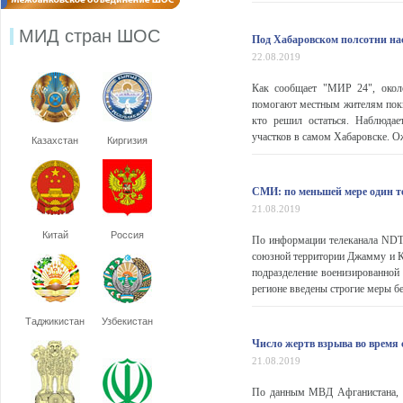
МИД стран ШОС
Под Хабаровском полсотни на
22.08.2019
Как сообщает "МИР 24", около
помогают местным жителям поки
кто решил остаться. Наблюдае
участков в самом Хабаровске. Ож
Казахстан
Киргизия
СМИ: по меньшей мере один 
21.08.2019
Китай
Россия
По информации телеканала NDTV
союзной территории Джамму и Ка
подразделение военизированной
регионе введены строгие меры без
Таджикистан
Узбекистан
Число жертв взрыва во время 
21.08.2019
По данным МВД Афганистана, ч