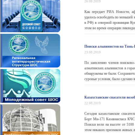
26.08.2019
Как передает РИА Новости, аф
удалось освободить по меньшей 
в РФ) в северной провинции Ку
этом во время операции ликвидир
Поиски альпинистов на Тянь-
23.08.2019
По заявлению членов поисково-
алматинских альпинистов в гора
обнаружены не были. Сохраняетс
суровые условия, было сделано в
Казахстанские спасатели воз
22.08.2019
Сегодня казахстанские спасате
Борт Ми-171 Казавиаспаса КЧС
Поиски вели на высоте от 5100
этом никаких признаков живых лю