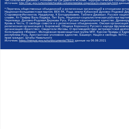
Чистопольский Джамаат, Рохнамо ба суи давлати исломи, Террористическое сообщест
Источник:
http://nac.gov.ru/terroristicheskie-i-ekstremistskie-organizacii-i-materialy.html
данные
* Перечень общественных объединений и религиозных организаций в отношении котор
Национал-большевистская партия, ВЕК РА, Рада земли Кубанской Духовно Родовой Де
Староверов-Инглингов, Нурджулар, К Богодержавию, Таблиги Джамаат, Русское наци
славян, Ат-Такфир Валь-Хиджра, Пит Буль, Национал-социалистическая рабочая парт
Череповца, Духовно-Родовая Держава Русь, Русское национальное единство, Древнер
Кровь и Честь, О свободе совести и о религиозных объединениях, Омская организаци
религиозная организация п. Боровский, Община Коренного Русского народа Щелковског
организация «Братство», Свидетели Иеговы, О противодействии экстремистской деяте
болельщиков «Фирма», Молодежная правозащитная группа МПГ, Курсом Правды и Единен
республика Русь, Арестантское уголовное единство, Башкорт, Нация и свобода, W.H.С
прав граждан, Штабы Навального
Источник:
https://minjust.gov.ru/ru/documents/7822/
данные на
06.08.2021