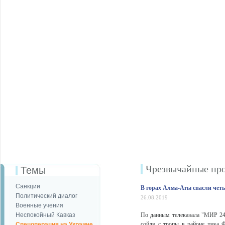
Чрезвычайные пр
Темы
Санкции
В горах Алма-Аты спасли чет
Политический диалог
26.08.2019
Военные учения
Неспокойный Кавказ
По данным телеканала "МИР 24",
сойдя с тропы в районе пика
Спецоперация на Украине