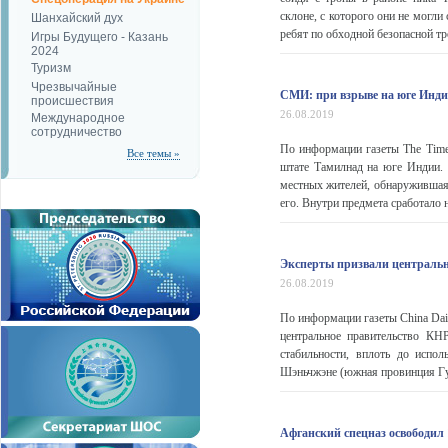
склоне, с которого они не могл
Шанхайский дух
ребят по обходной безопасной тр
Игры Будущего - Казань
2024
Туризм
Чрезвычайные
СМИ: при взрыве на юге Инди
происшествия
26.08.2019
Международное
сотрудничество
По информации газеты The Times
Все темы »
штате Тамилнад на юге Индии. 
местных жителей, обнаружившая
его. Внутри предмета сработало 
Эксперты призвали центральн
26.08.2019
По информации газеты China Dai
центральное правительство КН
стабильности, вплоть до испо
Шэньчжэне (южная провинция Гуа
Афганский спецназ освободил 