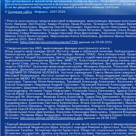
При цитировании и перепечатке материалов ссылка на портал «ИнфоШОС» обязательн
Для использования материалов в печатных изданиях необходимо письменное согласие
Если вы увидели ошибку, выделите ее мышкой и нажмите клавиши Ctrl+Enter
©
Создание сайта
- Инфорос, 2007-2026
* Реестр иностранных средств массовой информации, выполняющих функции иностранн
Голос Америки, Idel.Реалии, Кавказ.Реалии, Крым.Реалии, Телеканал Настоящее Время
Людмила Алексеевна, Маркелов Сергей Евгеньевич, Камалягин Денис Николаевич, Апах
Александрович, Маняхин Петр Борисович, Ярош Юлия Петровна, Чуракова Ольга Влади
Гройсман Софья Романовна, Рождественский Илья Дмитриевич, Апухтина Юлия Владимир
Шмагун Олеся Валентиновна, Мароховская Алеся Алексеевна, Долинина Ирина Никола
редактор 2021, Вега 2021
Источник:
https://minjust.gov.ru/ru/documents/7755/
данные на
03.09.2021
* Сведения реестра НКО, выполняющих функции иностранного агента:
Фонд защиты прав граждан Штаб, Институт права и публичной политики, Лаборатория
Гуманитарное действие, Открытый Петербург, Феникс ПЛЮС, Лига Избирателей, Правов
Крест, Центр Хасдей Ерушалаим, Центр поддержки и содействия развитию средств мас
информационных инициатив Действие, ВМЕСТЕ, Благотворительный фонд охраны здоров
Так, центр Сова, центр Анна, Проект Апрель, Самарская губерния, Эра здоровья, пр
защиты СИБАЛЬТ, Уральская правозащитная группа, Женщины Евразии, Рязанский Мемо
человека, Дальневосточный центр развития гражданских инициатив и социального пар
АКАДЕМИЯ ПО ПРАВАМ ЧЕЛОВЕКА, Частное учреждение Совета Министров северных стр
Массовой Информации, Институт развития прессы - Сибирь, Фонд поддержки свободы 
агентство МЕМО. РУ, Институт региональной прессы, Институт Развития Свободы Инф
Борисовна, Таранова Юлия Николаевна, Туровский Александр Алексеевич, Васильева 
Сергей Георгиевич, Пивоваров Андрей Сергеевич, Писемский Евгений Александрович,
Викторович, Шарипков Олег Викторович, Мальсагов Муса Асланович, Мошель Ирина Ар
Александровна, Исламов Тимур Рифгатович, Романова Ольга Евгеньевна, Щаров Серг
Паутов Юрий Анатольевич, Верховский Александр Маркович, Пислакова-Паркер Марина
Рачинский Ян Збигневич, Жемкова Елена Борисовна, Гудков Лев Дмитриевич, Иллари
Николай Алексеевич, Блинушов Андрей Юрьевич, Мосин Алексей Геннадьевич, Гефтер
Владимировна, Баженова Светлана Куприяновна, Исаев Сергей Владимирович, Максим
Буртина Елена Юрьевна, Гендель Людмила Залмановна, Кокорина Екатерина Алексеев
Подузов Сергей Васильевич, Протасова Ирина Вячеславовна, Литинский Леонид Борис
Добровольская Анна Дмитриевна, Королева Александра Евгеньевна, Смирнов Владими
Петрович, Полякова Мара Федоровна, Резник Генри Маркович, Захаров Герман Конста
Источник:
http://unro.minjust.ru/NKOForeignAgent.aspx
данные на
28.08.2021
* Единый федеральный список организаций, в том числе иностранных и международны
Высший военный Маджлисуль Шура, Конгресс народов Ичкерии и Дагестана, Аль-Каида, 
Движение Талибан, Исламская партия Туркестана, Общество социальных реформ, Общес
Исламское государство, Джабха аль-Нусра ли-Ахль аш-Шам, Народное ополчение имен