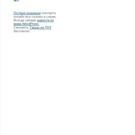
Острые козырьки
смотреть
онлайн все сезоны и серии.
Всегда свежие
новости из
мира WordPress
Смотреть
Танцы на ТНТ
бесплатно