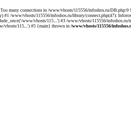
 many connections in /www/vhosts/115556/infoshos.ru/DB.php:9 St
y) #1 /www/vhosts/115556/infoshos.ru/library/connect.php(47): Infor
ude_once('/www/vhosts/115...') #3 /www/vhosts/115556/infoshos.ru/in
w/vhosts/115...') #5 {main} thrown in
/www/vhosts/115556/infoshos