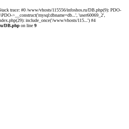
ack trace: #0 /www/vhosts/115556/infoshos.ru/DB.php(9): PDO-
os\PDO->__construct('mysql:dbname=db...', 'user60069_2',
dex.php(29): include_once('/www/vhosts/115...') #4
.ru/DB.php
on line
9