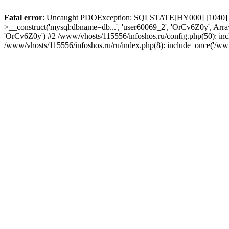
Fatal error
: Uncaught PDOException: SQLSTATE[HY000] [1040] Too
>__construct('mysql:dbname=db...', 'user60069_2', 'OrCv6Z0y', Arra
'OrCv6Z0y') #2 /www/vhosts/115556/infoshos.ru/config.php(50): incl
/www/vhosts/115556/infoshos.ru/ru/index.php(8): include_once('/ww