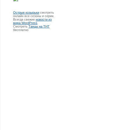
Острые козырьки
смотреть
онлайн все сезоны и серии.
Всегда свежие
новости из
мира WordPress
Смотреть
Танцы на ТНТ
бесплатно