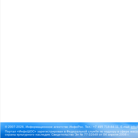
© 2007-2026, Информационное агентство ИнфоРос. Тел.: +7 495 718-84-11, E-mail:
info
Портал «ИнфоШОС» зарегистрирован в Федеральной службе по надзору в сфере массо
охраны культурного наследия. Свидетельство Эл № 77-31649 от 04 апреля 2008 г.