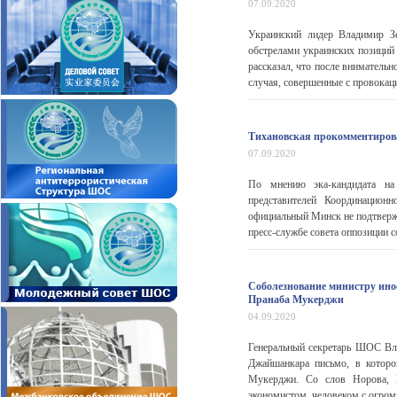
07.09.2020
Украинский лидер Владимир З
обстрелами украинских позиций 
рассказал, что после вниматель
случая, совершенные с провокаци
Тихановская прокомментирова
07.09.2020
По мнению эка-кандидата на 
представителей Координацион
официальный Минск не подтвержд
пресс-службе совета оппозиции со
Соболезнование министру ино
Пранаба Мукерджи
04.09.2020
Генеральный секретарь ШОС Вл
Джайшанкара письмо, в которо
Мукерджи. Со слов Норова, 
экономистом, человеком с огром