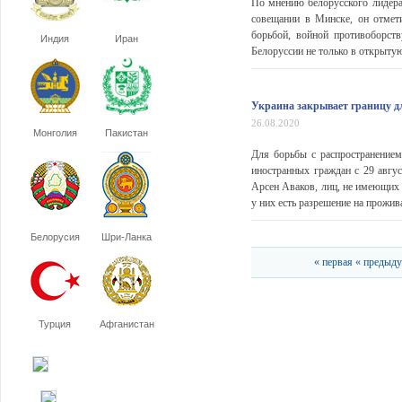
По мнению белорусского лидера
совещании в Минске, он отмет
борьбой, войной противоборств
Индия
Иран
Белоруссии не только в открытую
Украина закрывает границу д
26.08.2020
Монголия
Пакистан
Для борьбы с распространением
иностранных граждан с 29 авгу
Арсен Аваков, лиц, не имеющих 
у них есть разрешение на прожи
Белорусия
Шри-Ланка
« первая
« предыд
Турция
Афганистан