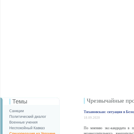
Чрезвычайные пр
Темы
Санкции
Тихановская: ситуация в Бело
Политический диалог
18.09.2020
Военные учения
Неспокойный Кавказ
По мнению экс-кандидата в пр
незамедлительного вмешатель
Спецоперация на Украине