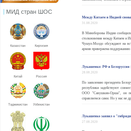
МИД стран ШОС
Между Китаем и Индией снова
31.08.2020
В Минобороны Индии сообщили, 
столкновения между Китаем и Ин
Чушул-Молдо обсуждают на встр
Казахстан
Киргизия
армия привержена поддержанию ми
Лукашенко: РФ и Белоруссия 
28.08.2020
Китай
Россия
По заявлению президента Белор
республики задействуют совме
ООО "Савушкин-Орша", он по
справляемся сами. Но у нас не др
Таджикистан
Узбекистан
Лукашенко заявил о "гибридн
27.08.2020