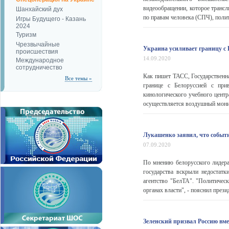
видеообращении, которое трансл
Шанхайский дух
по правам человека (СПЧ), поли
Игры Будущего - Казань
2024
Туризм
Чрезвычайные
Украина усиливает границу с 
происшествия
14.09.2020
Международное
сотрудничество
Как пишет ТАСС, Государственн
Все темы »
границе с Белоруссией с при
кинологического учебного центр
осуществляется воздушный монит
Лукашенко заявил, что событи
07.09.2020
По мнению белорусского лидера
государства вскрыли недостатк
агентство "БелТА". "Политичес
органах власти", - пояснил прези
Зеленский призвал Россию вме