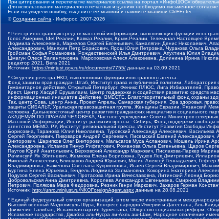
При цитировании и перепечатке материалов ссылка на портал «ИнфоШОС» обязательн
Для использования материалов в печатных изданиях необходимо письменное согласие
Если вы увидели ошибку, выделите ее мышкой и нажмите клавиши Ctrl+Enter
©
Создание сайта
- Инфорос, 2007-2026
* Реестр иностранных средств массовой информации, выполняющих функции иностранн
Голос Америки, Idel.Реалии, Кавказ.Реалии, Крым.Реалии, Телеканал Настоящее Время
Людмила Алексеевна, Маркелов Сергей Евгеньевич, Камалягин Денис Николаевич, Апах
Александрович, Маняхин Петр Борисович, Ярош Юлия Петровна, Чуракова Ольга Влади
Гройсман Софья Романовна, Рождественский Илья Дмитриевич, Апухтина Юлия Владимир
Шмагун Олеся Валентиновна, Мароховская Алеся Алексеевна, Долинина Ирина Никола
редактор 2021, Вега 2021
Источник:
https://minjust.gov.ru/ru/documents/7755/
данные на
03.09.2021
* Сведения реестра НКО, выполняющих функции иностранного агента:
Фонд защиты прав граждан Штаб, Институт права и публичной политики, Лаборатория
Гуманитарное действие, Открытый Петербург, Феникс ПЛЮС, Лига Избирателей, Правов
Крест, Центр Хасдей Ерушалаим, Центр поддержки и содействия развитию средств мас
информационных инициатив Действие, ВМЕСТЕ, Благотворительный фонд охраны здоров
Так, центр Сова, центр Анна, Проект Апрель, Самарская губерния, Эра здоровья, пр
защиты СИБАЛЬТ, Уральская правозащитная группа, Женщины Евразии, Рязанский Мемо
человека, Дальневосточный центр развития гражданских инициатив и социального пар
АКАДЕМИЯ ПО ПРАВАМ ЧЕЛОВЕКА, Частное учреждение Совета Министров северных стр
Массовой Информации, Институт развития прессы - Сибирь, Фонд поддержки свободы 
агентство МЕМО. РУ, Институт региональной прессы, Институт Развития Свободы Инф
Борисовна, Таранова Юлия Николаевна, Туровский Александр Алексеевич, Васильева 
Сергей Георгиевич, Пивоваров Андрей Сергеевич, Писемский Евгений Александрович,
Викторович, Шарипков Олег Викторович, Мальсагов Муса Асланович, Мошель Ирина Ар
Александровна, Исламов Тимур Рифгатович, Романова Ольга Евгеньевна, Щаров Серг
Паутов Юрий Анатольевич, Верховский Александр Маркович, Пислакова-Паркер Марина
Рачинский Ян Збигневич, Жемкова Елена Борисовна, Гудков Лев Дмитриевич, Иллари
Николай Алексеевич, Блинушов Андрей Юрьевич, Мосин Алексей Геннадьевич, Гефтер
Владимировна, Баженова Светлана Куприяновна, Исаев Сергей Владимирович, Максим
Буртина Елена Юрьевна, Гендель Людмила Залмановна, Кокорина Екатерина Алексеев
Подузов Сергей Васильевич, Протасова Ирина Вячеславовна, Литинский Леонид Борис
Добровольская Анна Дмитриевна, Королева Александра Евгеньевна, Смирнов Владими
Петрович, Полякова Мара Федоровна, Резник Генри Маркович, Захаров Герман Конста
Источник:
http://unro.minjust.ru/NKOForeignAgent.aspx
данные на
28.08.2021
* Единый федеральный список организаций, в том числе иностранных и международны
Высший военный Маджлисуль Шура, Конгресс народов Ичкерии и Дагестана, Аль-Каида, 
Движение Талибан, Исламская партия Туркестана, Общество социальных реформ, Общес
Исламское государство, Джабха аль-Нусра ли-Ахль аш-Шам, Народное ополчение имен