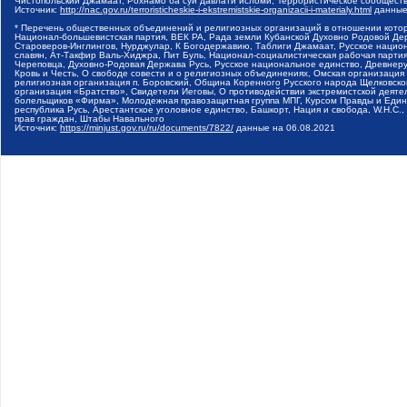
Чистопольский Джамаат, Рохнамо ба суи давлати исломи, Террористическое сообщест
Источник:
http://nac.gov.ru/terroristicheskie-i-ekstremistskie-organizacii-i-materialy.html
данные
* Перечень общественных объединений и религиозных организаций в отношении котор
Национал-большевистская партия, ВЕК РА, Рада земли Кубанской Духовно Родовой Де
Староверов-Инглингов, Нурджулар, К Богодержавию, Таблиги Джамаат, Русское наци
славян, Ат-Такфир Валь-Хиджра, Пит Буль, Национал-социалистическая рабочая парт
Череповца, Духовно-Родовая Держава Русь, Русское национальное единство, Древнер
Кровь и Честь, О свободе совести и о религиозных объединениях, Омская организаци
религиозная организация п. Боровский, Община Коренного Русского народа Щелковског
организация «Братство», Свидетели Иеговы, О противодействии экстремистской деяте
болельщиков «Фирма», Молодежная правозащитная группа МПГ, Курсом Правды и Единен
республика Русь, Арестантское уголовное единство, Башкорт, Нация и свобода, W.H.С
прав граждан, Штабы Навального
Источник:
https://minjust.gov.ru/ru/documents/7822/
данные на
06.08.2021