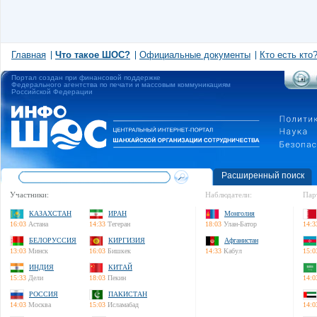
Главная
Что такое ШОС?
Официальные документы
Кто есть кто
Портал создан при финансовой поддержке
Федерального агентства по печати и массовым коммуникациям
Российской Федерации
Расширенный поиск
Участники:
Наблюдатели:
Пар
КАЗАХСТАН
ИРАН
Монголия
16:03
Астана
14:33
Тегеран
18:03
Улан-Батор
14:3
БЕЛОРУССИЯ
КИРГИЗИЯ
Афганистан
13:03
Минск
16:03
Бишкек
14:33
Кабул
15:0
ИНДИЯ
КИТАЙ
15:33
Дели
18:03
Пекин
14:0
РОССИЯ
ПАКИСТАН
14:03
Москва
15:03
Исламабад
14:0