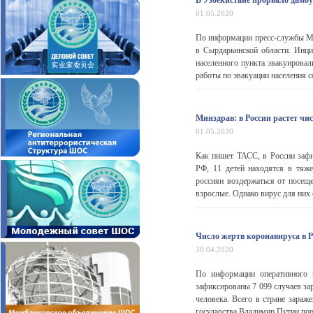
В Узбекистане прорвало дамбу
01.05.2020
По информации пресс-службы М
в Сырдарьинской области. Инци
населенного пункта эвакуировал
работы по эвакуации населения с
Минздрав: в России растет чис
01.05.2020
Как пишет ТАСС, в России зафи
РФ, 11 детей находятся в тяже
россиян воздержаться от посеще
взрослые. Однако вирус для них о
Число жертв коронавируса в Р
30.04.2020
По информации оперативного ш
зафиксированы 7 099 случаев за
человека. Всего в стране зараж
государства Владимир Путин пору