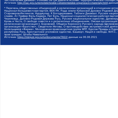
Чистопольский Джамаат, Рохнамо ба суи давлати исломи, Террористическое сообщест
Источник:
http://nac.gov.ru/terroristicheskie-i-ekstremistskie-organizacii-i-materialy.html
данные
* Перечень общественных объединений и религиозных организаций в отношении котор
Национал-большевистская партия, ВЕК РА, Рада земли Кубанской Духовно Родовой Де
Староверов-Инглингов, Нурджулар, К Богодержавию, Таблиги Джамаат, Русское наци
славян, Ат-Такфир Валь-Хиджра, Пит Буль, Национал-социалистическая рабочая парт
Череповца, Духовно-Родовая Держава Русь, Русское национальное единство, Древнер
Кровь и Честь, О свободе совести и о религиозных объединениях, Омская организаци
религиозная организация п. Боровский, Община Коренного Русского народа Щелковског
организация «Братство», Свидетели Иеговы, О противодействии экстремистской деяте
болельщиков «Фирма», Молодежная правозащитная группа МПГ, Курсом Правды и Единен
республика Русь, Арестантское уголовное единство, Башкорт, Нация и свобода, W.H.С
прав граждан, Штабы Навального
Источник:
https://minjust.gov.ru/ru/documents/7822/
данные на
06.08.2021