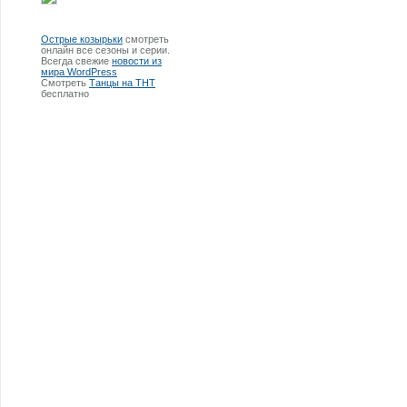
Острые козырьки
смотреть
онлайн все сезоны и серии.
Всегда свежие
новости из
мира WordPress
Смотреть
Танцы на ТНТ
бесплатно