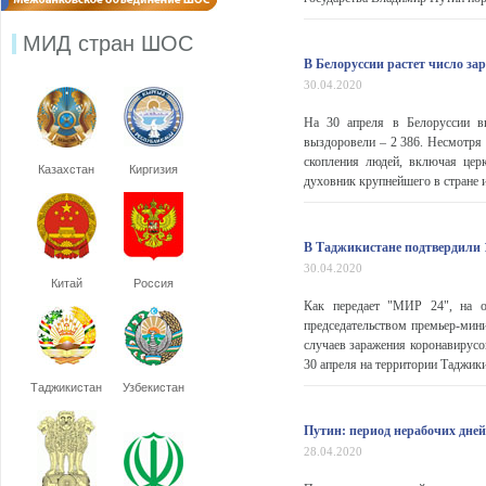
МИД стран ШОС
В Белоруссии растет число за
30.04.2020
На 30 апреля в Белоруссии вы
выздоровели – 2 386. Несмотря 
скопления людей, включая цер
Казахстан
Киргизия
духовник крупнейшего в стране и
В Таджикистане подтвердили 
30.04.2020
Китай
Россия
Как передает "МИР 24", на о
председательством премьер-мин
случаев заражения коронавирусом
30 апреля на территории Таджики
Таджикистан
Узбекистан
Путин: период нерабочих дней
28.04.2020