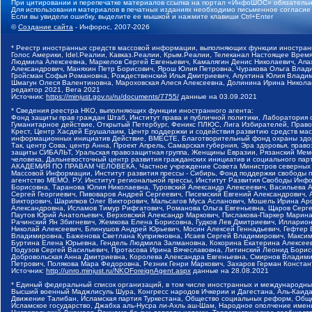
При цитировании и перепечатке материалов ссылка на портал «ИнфоШОС» обязательн
Для использования материалов в печатных изданиях необходимо письменное согласие
Если вы увидели ошибку, выделите ее мышкой и нажмите клавиши Ctrl+Enter
©
Создание сайта
- Инфорос, 2007-2026
* Реестр иностранных средств массовой информации, выполняющих функции иностранн
Голос Америки, Idel.Реалии, Кавказ.Реалии, Крым.Реалии, Телеканал Настоящее Время
Людмила Алексеевна, Маркелов Сергей Евгеньевич, Камалягин Денис Николаевич, Апах
Александрович, Маняхин Петр Борисович, Ярош Юлия Петровна, Чуракова Ольга Влади
Гройсман Софья Романовна, Рождественский Илья Дмитриевич, Апухтина Юлия Владимир
Шмагун Олеся Валентиновна, Мароховская Алеся Алексеевна, Долинина Ирина Никола
редактор 2021, Вега 2021
Источник:
https://minjust.gov.ru/ru/documents/7755/
данные на
03.09.2021
* Сведения реестра НКО, выполняющих функции иностранного агента:
Фонд защиты прав граждан Штаб, Институт права и публичной политики, Лаборатория
Гуманитарное действие, Открытый Петербург, Феникс ПЛЮС, Лига Избирателей, Правов
Крест, Центр Хасдей Ерушалаим, Центр поддержки и содействия развитию средств мас
информационных инициатив Действие, ВМЕСТЕ, Благотворительный фонд охраны здоров
Так, центр Сова, центр Анна, Проект Апрель, Самарская губерния, Эра здоровья, пр
защиты СИБАЛЬТ, Уральская правозащитная группа, Женщины Евразии, Рязанский Мемо
человека, Дальневосточный центр развития гражданских инициатив и социального пар
АКАДЕМИЯ ПО ПРАВАМ ЧЕЛОВЕКА, Частное учреждение Совета Министров северных стр
Массовой Информации, Институт развития прессы - Сибирь, Фонд поддержки свободы 
агентство МЕМО. РУ, Институт региональной прессы, Институт Развития Свободы Инф
Борисовна, Таранова Юлия Николаевна, Туровский Александр Алексеевич, Васильева 
Сергей Георгиевич, Пивоваров Андрей Сергеевич, Писемский Евгений Александрович,
Викторович, Шарипков Олег Викторович, Мальсагов Муса Асланович, Мошель Ирина Ар
Александровна, Исламов Тимур Рифгатович, Романова Ольга Евгеньевна, Щаров Серг
Паутов Юрий Анатольевич, Верховский Александр Маркович, Пислакова-Паркер Марина
Рачинский Ян Збигневич, Жемкова Елена Борисовна, Гудков Лев Дмитриевич, Иллари
Николай Алексеевич, Блинушов Андрей Юрьевич, Мосин Алексей Геннадьевич, Гефтер
Владимировна, Баженова Светлана Куприяновна, Исаев Сергей Владимирович, Максим
Буртина Елена Юрьевна, Гендель Людмила Залмановна, Кокорина Екатерина Алексеев
Подузов Сергей Васильевич, Протасова Ирина Вячеславовна, Литинский Леонид Борис
Добровольская Анна Дмитриевна, Королева Александра Евгеньевна, Смирнов Владими
Петрович, Полякова Мара Федоровна, Резник Генри Маркович, Захаров Герман Конста
Источник:
http://unro.minjust.ru/NKOForeignAgent.aspx
данные на
28.08.2021
* Единый федеральный список организаций, в том числе иностранных и международны
Высший военный Маджлисуль Шура, Конгресс народов Ичкерии и Дагестана, Аль-Каида, 
Движение Талибан, Исламская партия Туркестана, Общество социальных реформ, Общес
Исламское государство, Джабха аль-Нусра ли-Ахль аш-Шам, Народное ополчение имен