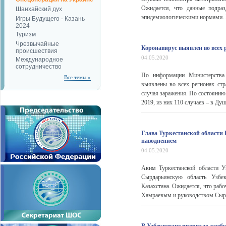
Ожидается, что данные подраз
Шанхайский дух
эпидемиологическими нормами. Г
Игры Будущего - Казань
2024
Туризм
Чрезвычайные
Коронавирус выявлен во всех
происшествия
04.05.2020
Международное
сотрудничество
По информации Министерства 
Все темы »
выявлены во всех регионах стр
случая заражения. По состоянию
2019, из них 110 случаев – в Душа
Глава Туркестанской области 
наводнением
04.05.2020
Аким Туркестанской области У
Сырдарьинскую область Узбек
Казахстана. Ожидается, что раб
Хамраевым и руководством Сырда