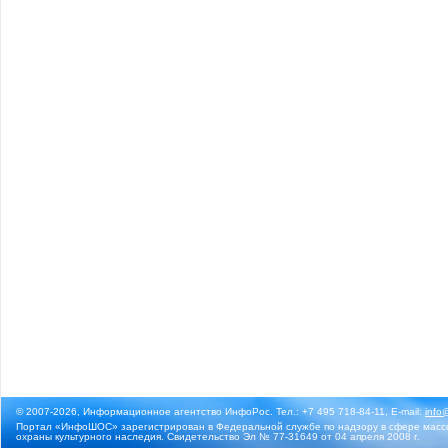
© 2007-2026, Информационное агентство ИнфоРос. Тел.: +7 495 718-84-11, E-mail:
info
Портал «ИнфоШОС» зарегистрирован в Федеральной службе по надзору в сфере массо
охраны культурного наследия. Свидетельство Эл № 77-31649 от 04 апреля 2008 г.