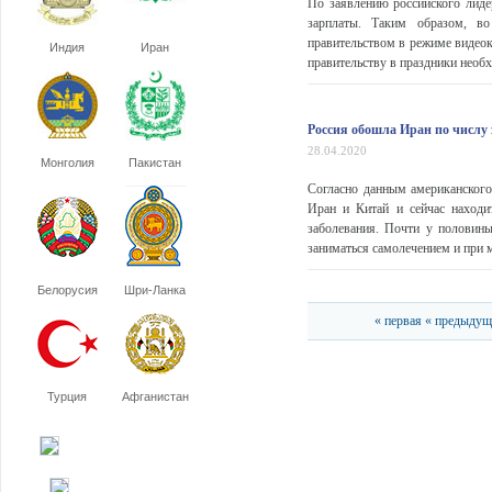
По заявлению российского лиде
зарплаты. Таким образом, во
правительством в режиме видеок
Индия
Иран
правительству в праздники необх
Россия обошла Иран по числ
28.04.2020
Монголия
Пакистан
Согласно данным американског
Иран и Китай и сейчас находи
заболевания. Почти у половин
заниматься самолечением и при м
Белорусия
Шри-Ланка
« первая
« предыдущ
Турция
Афганистан