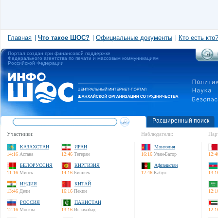
Главная
Что такое ШОС?
Официальные документы
Кто есть кто
Портал создан при финансовой поддержке
Федерального агентства по печати и массовым коммуникациям
Российской Федерации
Расширенный поиск
Участники:
Наблюдатели:
Пар
КАЗАХСТАН
ИРАН
Монголия
14:16
Астана
12:46
Тегеран
16:16
Улан-Батор
12:4
БЕЛОРУССИЯ
КИРГИЗИЯ
Афганистан
11:16
Минск
14:16
Бишкек
12:46
Кабул
13:1
ИНДИЯ
КИТАЙ
13:46
Дели
16:16
Пекин
12:1
РОССИЯ
ПАКИСТАН
12:16
Москва
13:16
Исламабад
12:1