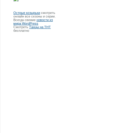
Острые козырьки
смотреть
онлайн все сезоны и серии.
Всегда свежие
новости из
мира WordPress
Смотреть
Танцы на ТНТ
бесплатно