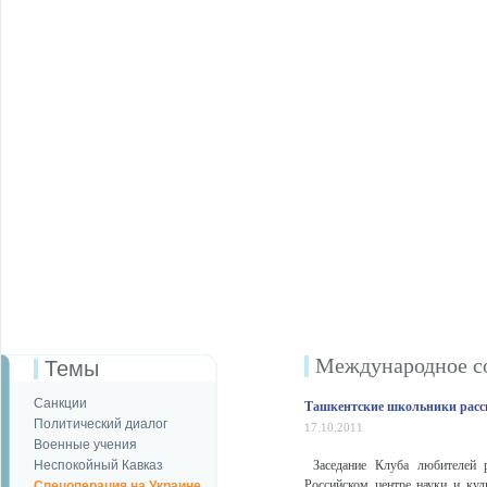
Международное с
Темы
Санкции
Ташкентские школьники расска
Политический диалог
17.10.2011
Военные учения
Неспокойный Кавказ
Заседание Клуба любителей р
Российском центре науки и ку
Спецоперация на Украине