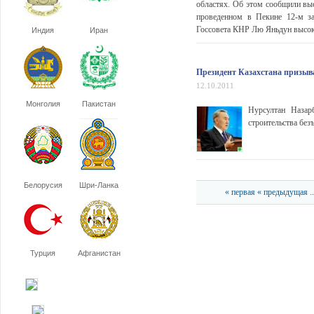
областях. Об этом сообщили вы
проведенном в Пекине 12-м за
Госсовета КНР Лю Яньдун высоко
Индия
Иран
Президент Казахстана призыва
12.10.2011
Монголия
Пакистан
Нурсултан Назар
строительства без
Белорусия
Шри-Ланка
« первая
« предыдущая
..
Турция
Афганистан