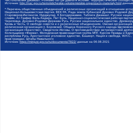
Чистопольский Джамаат, Рохнамо ба суи давлати исломи, Террористическое сообщест
Источник:
http://nac.gov.ru/terroristicheskie-i-ekstremistskie-organizacii-i-materialy.html
данные
* Перечень общественных объединений и религиозных организаций в отношении котор
Национал-большевистская партия, ВЕК РА, Рада земли Кубанской Духовно Родовой Де
Староверов-Инглингов, Нурджулар, К Богодержавию, Таблиги Джамаат, Русское наци
славян, Ат-Такфир Валь-Хиджра, Пит Буль, Национал-социалистическая рабочая парт
Череповца, Духовно-Родовая Держава Русь, Русское национальное единство, Древнер
Кровь и Честь, О свободе совести и о религиозных объединениях, Омская организаци
религиозная организация п. Боровский, Община Коренного Русского народа Щелковског
организация «Братство», Свидетели Иеговы, О противодействии экстремистской деяте
болельщиков «Фирма», Молодежная правозащитная группа МПГ, Курсом Правды и Единен
республика Русь, Арестантское уголовное единство, Башкорт, Нация и свобода, W.H.С
прав граждан, Штабы Навального
Источник:
https://minjust.gov.ru/ru/documents/7822/
данные на
06.08.2021