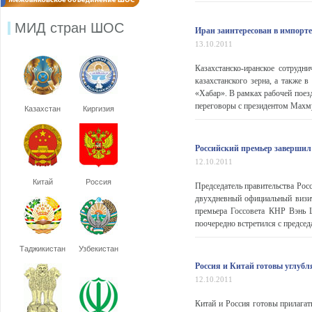
МИД стран ШОС
Иран заинтересован в импорте
13.10.2011
Казахстанско-иранское сотрудни
казахстанского зерна, а также 
«Хабар». В рамках рабочей поез
переговоры с президентом Махм
Казахстан
Киргизия
Российский премьер завершил
12.10.2011
Китай
Россия
Председатель правительства Рос
двухдневный официальный визи
премьера Госсовета КНР Вэнь 
поочередно встретился с предсе
Таджикистан
Узбекистан
Россия и Китай готовы углубл
12.10.2011
Китай и Россия готовы прилагат