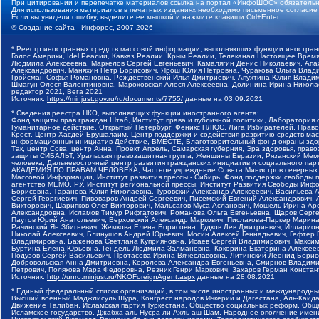
При цитировании и перепечатке материалов ссылка на портал «ИнфоШОС» обязательн
Для использования материалов в печатных изданиях необходимо письменное согласие
Если вы увидели ошибку, выделите ее мышкой и нажмите клавиши Ctrl+Enter
©
Создание сайта
- Инфорос, 2007-2026
* Реестр иностранных средств массовой информации, выполняющих функции иностранн
Голос Америки, Idel.Реалии, Кавказ.Реалии, Крым.Реалии, Телеканал Настоящее Время
Людмила Алексеевна, Маркелов Сергей Евгеньевич, Камалягин Денис Николаевич, Апах
Александрович, Маняхин Петр Борисович, Ярош Юлия Петровна, Чуракова Ольга Влади
Гройсман Софья Романовна, Рождественский Илья Дмитриевич, Апухтина Юлия Владимир
Шмагун Олеся Валентиновна, Мароховская Алеся Алексеевна, Долинина Ирина Никола
редактор 2021, Вега 2021
Источник:
https://minjust.gov.ru/ru/documents/7755/
данные на
03.09.2021
* Сведения реестра НКО, выполняющих функции иностранного агента:
Фонд защиты прав граждан Штаб, Институт права и публичной политики, Лаборатория
Гуманитарное действие, Открытый Петербург, Феникс ПЛЮС, Лига Избирателей, Правов
Крест, Центр Хасдей Ерушалаим, Центр поддержки и содействия развитию средств мас
информационных инициатив Действие, ВМЕСТЕ, Благотворительный фонд охраны здоров
Так, центр Сова, центр Анна, Проект Апрель, Самарская губерния, Эра здоровья, пр
защиты СИБАЛЬТ, Уральская правозащитная группа, Женщины Евразии, Рязанский Мемо
человека, Дальневосточный центр развития гражданских инициатив и социального пар
АКАДЕМИЯ ПО ПРАВАМ ЧЕЛОВЕКА, Частное учреждение Совета Министров северных стр
Массовой Информации, Институт развития прессы - Сибирь, Фонд поддержки свободы 
агентство МЕМО. РУ, Институт региональной прессы, Институт Развития Свободы Инф
Борисовна, Таранова Юлия Николаевна, Туровский Александр Алексеевич, Васильева 
Сергей Георгиевич, Пивоваров Андрей Сергеевич, Писемский Евгений Александрович,
Викторович, Шарипков Олег Викторович, Мальсагов Муса Асланович, Мошель Ирина Ар
Александровна, Исламов Тимур Рифгатович, Романова Ольга Евгеньевна, Щаров Серг
Паутов Юрий Анатольевич, Верховский Александр Маркович, Пислакова-Паркер Марина
Рачинский Ян Збигневич, Жемкова Елена Борисовна, Гудков Лев Дмитриевич, Иллари
Николай Алексеевич, Блинушов Андрей Юрьевич, Мосин Алексей Геннадьевич, Гефтер
Владимировна, Баженова Светлана Куприяновна, Исаев Сергей Владимирович, Максим
Буртина Елена Юрьевна, Гендель Людмила Залмановна, Кокорина Екатерина Алексеев
Подузов Сергей Васильевич, Протасова Ирина Вячеславовна, Литинский Леонид Борис
Добровольская Анна Дмитриевна, Королева Александра Евгеньевна, Смирнов Владими
Петрович, Полякова Мара Федоровна, Резник Генри Маркович, Захаров Герман Конста
Источник:
http://unro.minjust.ru/NKOForeignAgent.aspx
данные на
28.08.2021
* Единый федеральный список организаций, в том числе иностранных и международны
Высший военный Маджлисуль Шура, Конгресс народов Ичкерии и Дагестана, Аль-Каида, 
Движение Талибан, Исламская партия Туркестана, Общество социальных реформ, Общес
Исламское государство, Джабха аль-Нусра ли-Ахль аш-Шам, Народное ополчение имен