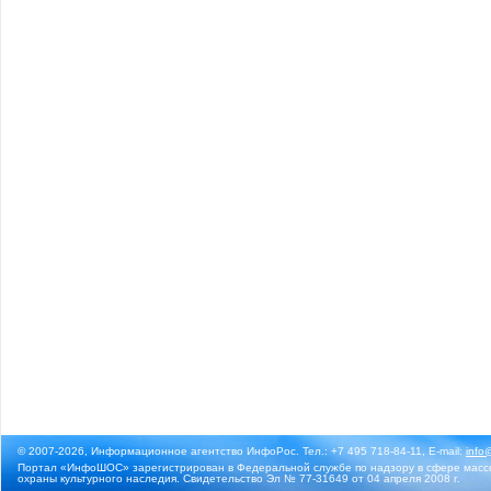
© 2007-2026, Информационное агентство ИнфоРос. Тел.: +7 495 718-84-11, E-mail:
info
Портал «ИнфоШОС» зарегистрирован в Федеральной службе по надзору в сфере массо
охраны культурного наследия. Свидетельство Эл № 77-31649 от 04 апреля 2008 г.