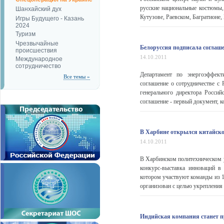
русские национальные костюмы, 
Шанхайский дух
Кутузове, Раевском, Багратионе,
Игры Будущего - Казань
2024
Туризм
Чрезвычайные
Белоруссия подписала соглаше
происшествия
14.10.2011
Международное
сотрудничество
Департамент по энергоэффект
Все темы »
соглашение о сотрудничестве с 
генерального директора Россий
соглашение - первый документ, к
В Харбине открылся китайско
14.10.2011
В Харбинском политехническом у
конкурс-выставка инноваций в
котором участвуют команды из 1
организован с целью укрепления 
Индийская компания станет п