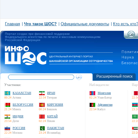
Главная
Что такое ШОС?
Официальные документы
Кто есть кто
Портал создан при финансовой поддержке
Федерального агентства по печати и массовым коммуникациям
Российской Федерации
Расширенный поиск
Участники:
Наблюдатели:
Пар
КАЗАХСТАН
ИРАН
Монголия
00:24
Астана
22:54
Тегеран
02:24
Улан-Батор
22:5
БЕЛОРУССИЯ
КИРГИЗИЯ
Афганистан
21:24
Минск
00:24
Бишкек
22:54
Кабул
23:2
ИНДИЯ
КИТАЙ
23:54
Дели
02:24
Пекин
22:2
РОССИЯ
ПАКИСТАН
22:24
Москва
23:24
Исламабад
22:2