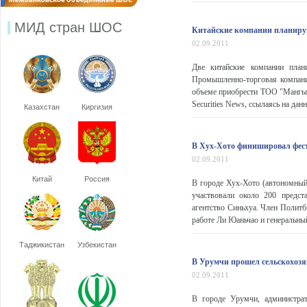
МИД стран ШОС
Китайские компании планирую
02.09.2011
Две китайские компании план
Промышленно-торговая компани
объеме приобрести ТОО "Мангыш
Securities News, ссылаясь на дан
Казахстан
Киргизия
В Хух-Хото финишировал фес
02.09.2011
Китай
Россия
В городе Хух-Хото (автономный
участвовали около 200 предст
агентство Синьхуа. Член Поли
работе Ли Юаньчао и генеральны
Таджикистан
Узбекистан
В Урумчи прошел сельскохоз
02.09.2011
В городе Урумчи, администрат