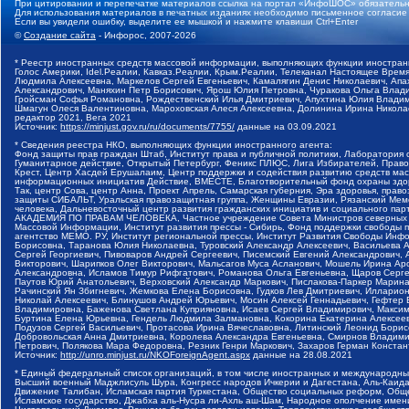
При цитировании и перепечатке материалов ссылка на портал «ИнфоШОС» обязательн
Для использования материалов в печатных изданиях необходимо письменное согласие
Если вы увидели ошибку, выделите ее мышкой и нажмите клавиши Ctrl+Enter
©
Создание сайта
- Инфорос, 2007-2026
* Реестр иностранных средств массовой информации, выполняющих функции иностранн
Голос Америки, Idel.Реалии, Кавказ.Реалии, Крым.Реалии, Телеканал Настоящее Время
Людмила Алексеевна, Маркелов Сергей Евгеньевич, Камалягин Денис Николаевич, Апах
Александрович, Маняхин Петр Борисович, Ярош Юлия Петровна, Чуракова Ольга Влади
Гройсман Софья Романовна, Рождественский Илья Дмитриевич, Апухтина Юлия Владимир
Шмагун Олеся Валентиновна, Мароховская Алеся Алексеевна, Долинина Ирина Никола
редактор 2021, Вега 2021
Источник:
https://minjust.gov.ru/ru/documents/7755/
данные на
03.09.2021
* Сведения реестра НКО, выполняющих функции иностранного агента:
Фонд защиты прав граждан Штаб, Институт права и публичной политики, Лаборатория
Гуманитарное действие, Открытый Петербург, Феникс ПЛЮС, Лига Избирателей, Правов
Крест, Центр Хасдей Ерушалаим, Центр поддержки и содействия развитию средств мас
информационных инициатив Действие, ВМЕСТЕ, Благотворительный фонд охраны здоров
Так, центр Сова, центр Анна, Проект Апрель, Самарская губерния, Эра здоровья, пр
защиты СИБАЛЬТ, Уральская правозащитная группа, Женщины Евразии, Рязанский Мемо
человека, Дальневосточный центр развития гражданских инициатив и социального пар
АКАДЕМИЯ ПО ПРАВАМ ЧЕЛОВЕКА, Частное учреждение Совета Министров северных стр
Массовой Информации, Институт развития прессы - Сибирь, Фонд поддержки свободы 
агентство МЕМО. РУ, Институт региональной прессы, Институт Развития Свободы Инф
Борисовна, Таранова Юлия Николаевна, Туровский Александр Алексеевич, Васильева 
Сергей Георгиевич, Пивоваров Андрей Сергеевич, Писемский Евгений Александрович,
Викторович, Шарипков Олег Викторович, Мальсагов Муса Асланович, Мошель Ирина Ар
Александровна, Исламов Тимур Рифгатович, Романова Ольга Евгеньевна, Щаров Серг
Паутов Юрий Анатольевич, Верховский Александр Маркович, Пислакова-Паркер Марина
Рачинский Ян Збигневич, Жемкова Елена Борисовна, Гудков Лев Дмитриевич, Иллари
Николай Алексеевич, Блинушов Андрей Юрьевич, Мосин Алексей Геннадьевич, Гефтер
Владимировна, Баженова Светлана Куприяновна, Исаев Сергей Владимирович, Максим
Буртина Елена Юрьевна, Гендель Людмила Залмановна, Кокорина Екатерина Алексеев
Подузов Сергей Васильевич, Протасова Ирина Вячеславовна, Литинский Леонид Борис
Добровольская Анна Дмитриевна, Королева Александра Евгеньевна, Смирнов Владими
Петрович, Полякова Мара Федоровна, Резник Генри Маркович, Захаров Герман Конста
Источник:
http://unro.minjust.ru/NKOForeignAgent.aspx
данные на
28.08.2021
* Единый федеральный список организаций, в том числе иностранных и международны
Высший военный Маджлисуль Шура, Конгресс народов Ичкерии и Дагестана, Аль-Каида, 
Движение Талибан, Исламская партия Туркестана, Общество социальных реформ, Общес
Исламское государство, Джабха аль-Нусра ли-Ахль аш-Шам, Народное ополчение имен