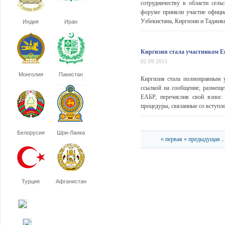
сотрудничеству в области сел
форуме приняли участие официа
Узбекистана, Киргизии и Таджики
Индия
Иран
Киргизия стала участником Е
02.09.2011
Монголия
Пакистан
Киргизия стала полноправным 
ссылкой на сообщение, размеще
ЕАБР, перечислив свой взнос 
процедуры, связанные со вступле
Белорусия
Шри-Ланка
« первая
« предыдущая
..
Турция
Афганистан