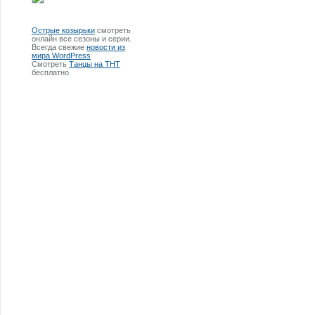
Острые козырьки
смотреть
онлайн все сезоны и серии.
Всегда свежие
новости из
мира WordPress
Смотреть
Танцы на ТНТ
бесплатно