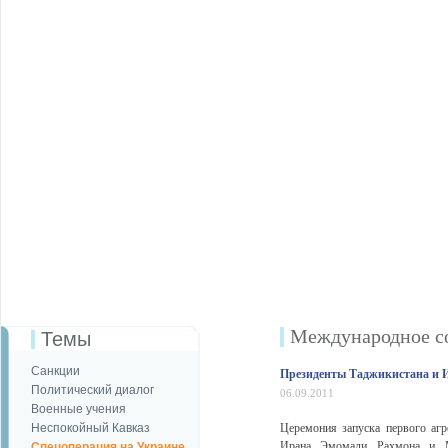
Международное с
Темы
Санкции
Президенты Таджикистана и И
Политический диалог
06.09.2011
Военные учения
Неспокойный Кавказ
Церемония запуска первого агр
Ирана Эмомали Рахмона и Ма
Спецоперация на Украине