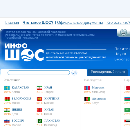
Главная
Что такое ШОС?
Официальные документы
Кто есть кто
Портал создан при финансовой поддержке
Федерального агентства по печати и массовым коммуникациям
Российской Федерации
Расширенный поиск
Участники:
Наблюдатели:
Пар
КАЗАХСТАН
ИРАН
Монголия
00:46
Астана
23:16
Тегеран
02:46
Улан-Батор
23:1
БЕЛОРУССИЯ
КИРГИЗИЯ
Афганистан
21:46
Минск
00:46
Бишкек
23:16
Кабул
23:4
ИНДИЯ
КИТАЙ
00:16
Дели
02:46
Пекин
22:4
РОССИЯ
ПАКИСТАН
22:46
Москва
23:46
Исламабад
22:4