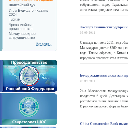
собравшимся, лидер Таджикист
Шанхайский дух
логическим продолжением выполн
Игры Будущего - Казань
2024
Туризм
Чрезвычайные
Экспорт химических удобрений
происшествия
06.09.2011
Международное
сотрудничество
С января по июль 2011 года объ
Все темы »
Маньчжурия достиг $260 млн, со
года. Таким образом, в Китай 
народного правительства Автоно
Белорусские книгоиздатели п
06.09.2011
24-я Московская международн
продлится 6 дней. Делегацию 
республики Лилия Ананич. Нацио
В рамках книжного форума белор
China Construction Bank выхо