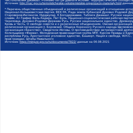
Чистопольский Джамаат, Рохнамо ба суи давлати исломи, Террористическое сообщест
Источник:
http://nac.gov.ru/terroristicheskie-i-ekstremistskie-organizacii-i-materialy.html
данные
* Перечень общественных объединений и религиозных организаций в отношении котор
Национал-большевистская партия, ВЕК РА, Рада земли Кубанской Духовно Родовой Де
Староверов-Инглингов, Нурджулар, К Богодержавию, Таблиги Джамаат, Русское наци
славян, Ат-Такфир Валь-Хиджра, Пит Буль, Национал-социалистическая рабочая парт
Череповца, Духовно-Родовая Держава Русь, Русское национальное единство, Древнер
Кровь и Честь, О свободе совести и о религиозных объединениях, Омская организаци
религиозная организация п. Боровский, Община Коренного Русского народа Щелковског
организация «Братство», Свидетели Иеговы, О противодействии экстремистской деяте
болельщиков «Фирма», Молодежная правозащитная группа МПГ, Курсом Правды и Единен
республика Русь, Арестантское уголовное единство, Башкорт, Нация и свобода, W.H.С
прав граждан, Штабы Навального
Источник:
https://minjust.gov.ru/ru/documents/7822/
данные на
06.08.2021