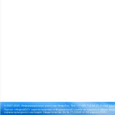
© 2007-2026, Информационное агентство ИнфоРос. Тел.: +7 495 718-84-11, E-mail:
info
Портал «ИнфоШОС» зарегистрирован в Федеральной службе по надзору в сфере массо
охраны культурного наследия. Свидетельство Эл № 77-31649 от 04 апреля 2008 г.