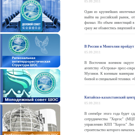
05.09.2011
Один из крупнейших ипотечных
выйти на российский рынок, от
филиал. Но объем инвестиций в
сразу же обзавестись лицензией 
В России и Монголии пройдут
05.09.2011
В Восточном военном округе 
агентству «Острова» пресс-сек
Мугинов. К военным маневрам п
боевой и специальной техники. «
Китайско-казахстанский центр
05.09.2011
В сентябре этого года будет с
сотрудничества "Хоргос" (МЦП
управлению КПП "Хоргос" Лю Ц
строительство которого началось 