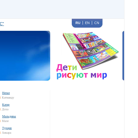
RU
EN
CN
С"
Непал
1
Катманду
Катар
1
Доха
Мальдивы
1
Мале
Турция
1
Анкара