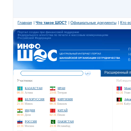
Главная
Что такое ШОС?
Официальные документы
Кто е
Портал создан при финансовой поддержке
Федерального агентства по печати и массовым коммуникациям
Российской Федерации
Расширенный п
Участники:
Наблюдате
КАЗАХСТАН
ИРАН
Монг
00:31
Астана
23:01
Тегеран
02:31
Улан-
БЕЛОРУССИЯ
КИРГИЗИЯ
Афга
21:31
Минск
00:31
Бишкек
23:01
Кабу
ИНДИЯ
КИТАЙ
00:01
Дели
02:31
Пекин
РОССИЯ
ПАКИСТАН
22:31
Москва
23:31
Исламабад