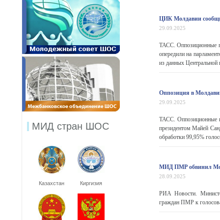
ЦИК Молдавии сообщи
29.09.2025
ТАСС. Оппозиционные п
опередили на парламен
из данных Центральной 
Оппозиция в Молдавии
29.09.2025
ТАСС. Оппозиционные п
МИД стран ШОС
президентом Майей Санд
обработки 99,95% голос
МИД ПМР обвинил Мол
28.09.2025
Казахстан
Киргизия
РИА Новости. Министе
граждан ПМР к голосов