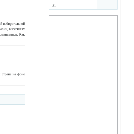
31
й избирательной
авии, внесенных
тоявшимися. Как
 стране на фоне