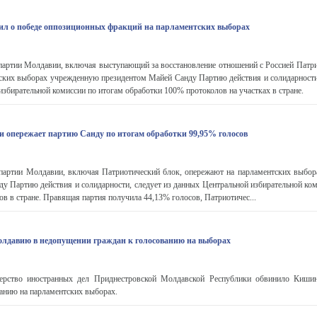
л о победе оппозиционных фракций на парламентских выборах
артии Молдавии, включая выступающий за восстановление отношений с Россией Патри
тских выборах учрежденную президентом Майей Санду Партию действия и солидарности
избирательной комиссии по итогам обработки 100% протоколов на участках в стране.
 опережает партию Санду по итогам обработки 99,95% голосов
артии Молдавии, включая Патриотический блок, опережают на парламентских выбо
у Партию действия и солидарности, следует из данных Центральной избирательной ком
ов в стране. Правящая партия получила 44,13% голосов, Патриотичес...
давию в недопущении граждан к голосованию на выборах
рство иностранных дел Приднестровской Молдавской Республики обвинило Кишин
анию на парламентских выборах.