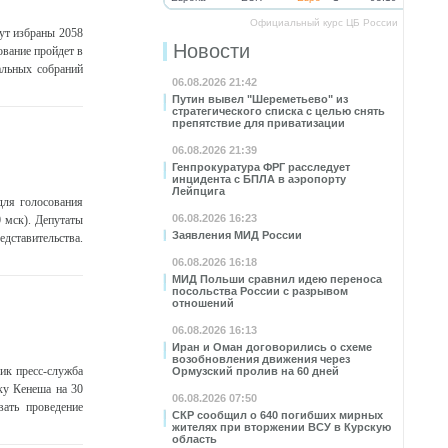
Официальный курс ЦБ России
ут избраны 2058
Новости
ование пройдет в
альных собраний
06.08.2026 21:42
Путин вывел "Шереметьево" из
стратегического списка с целью снять
препятствие для приватизации
06.08.2026 21:39
Генпрокуратура ФРГ расследует
инцидента с БПЛА в аэропорту
Лейпцига
для голосования
06.08.2026 16:23
0 мск). Депутаты
Заявления МИД России
дставительства.
06.08.2026 16:18
МИД Польши сравнил идею переноса
посольства России с разрывом
отношений
06.08.2026 16:13
Иран и Оман договорились о схеме
возобновления движения через
ик пресс-служба
Ормузский пролив на 60 дней
ку Кенеша на 30
06.08.2026 07:50
вать проведение
СКР сообщил о 640 погибших мирных
жителях при вторжении ВСУ в Курскую
область