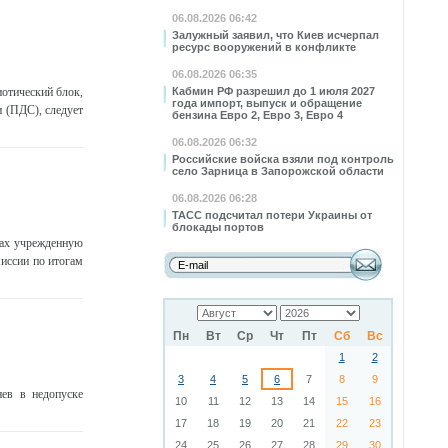
06.08.2026 06:42
Залужный заявил, что Киев исчерпал
ресурс вооружений в конфликте
06.08.2026 06:35
отический блок,
Кабмин РФ разрешил до 1 июля 2027
года импорт, выпуск и обращение
 (ПДС), следует
бензина Евро 2, Евро 3, Евро 4
06.08.2026 06:32
Российские войска взяли под контроль
село Зарница в Запорожской области
06.08.2026 06:28
ТАСС подсчитал потери Украины от
блокады портов
рах учрежденную
иссии по итогам
Пн
Вт
Ср
Чт
Пт
Сб
Вс
1
2
3
4
5
6
7
8
9
ев в недопуске
10
11
12
13
14
15
16
17
18
19
20
21
22
23
24
25
26
27
28
29
30