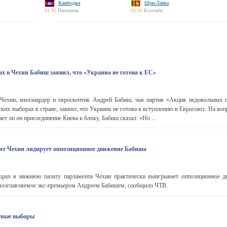
Камбоджа
Шри-Ланка
01:31
Пномпень
01:31
Коломбо
х в Чехии Бабиш заявил, что «Украина не готова к ЕС»
Чехии, миллиардер и евроскептик Андрей Бабиш, чья партия «Акция недовольных 
ских выборах в стране, заявил, что Украина не готова к вступлению в Евросоюз. На во
ет ли он присоединение Киева к блоку, Бабиш сказал: «Но ...
нт Чехии лидирует оппозиционное движение Бабиша
рах в нижнюю палату парламента Чехии практически выигрывает оппозиционное д
 возглавляемое экс-премьером Андреем Бабишем, сообщило ЧТВ.
тные выборы