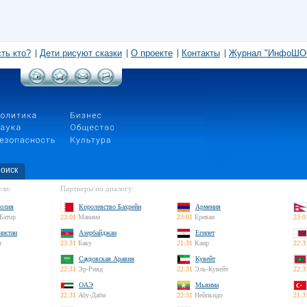
сть кто?
Дети рисуют сказки
О проекте
Контакты
Журнал "ИнфоШО
оиск
ли:
Партнеры по диалогу:
олия
Королевство Бахрейн
Армения
Батор
23:01
Манама
23:01
Ереван
23:0
нистан
Азербайджан
Египет
л
23:31
Баку
21:31
Каир
22:3
Саудовская Аравия
Кувейт
22:31
Эр-Рияд
22:31
Эль-Кувейт
22:3
ОАЭ
Мьянма
22:31
Абу-Даби
22:31
Нейпьидо
21:3