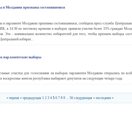
ы в Молдавии признаны состоявшимися
в парламент Молдавии признаны состоявшимися, сообщила пресс-служба Центрально
ИК, к 14:30 по местному времени в выборах приняли участие более 33% граждан Молд
ия. Это - минимальное количество избирателей для того, чтобы признать выборы сос
ентральной избират...
ли парламентские выборы
льные участки для голосования на выборах парламента Молдавии открылись по всей
 в воскресенье жители республики выбирают депутатов на следующие четыре года.
« первая
« предыдущая
1
2
3
4
5
6
7
8
9
...
56
следудющая »
последняя »