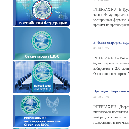
INTERFAX.RU - В Грузи
членов 64 муниципальны
электронном формате, 
пройдут по пропорционал
В Чехии стартуют па
03.10.2025
INTERFAX.RU - Выборы 
будут открыты в пятницу
избираются в 200-мест
Оппозиционная партия "
Президент Киргизии н
30.09.2025
INTERFAX.RU - Досрочн
киргизского президент
ноября", - говорится 
голосования, в том числ