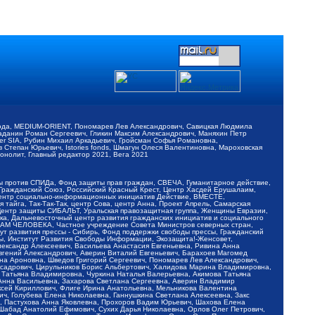
обода, MEDIUM-ORIENT, Пономарев Лев Александрович, Савицкая Людмила
Баданин Роман Сергеевич, Гликин Максим Александрович, Маняхин Петр
er SIA, Рубин Михаил Аркадьевич, Гройсман Софья Романовна,
Степан Юрьевич, Istories fonds, Шмагун Олеся Валентиновна, Мароховская
нолит, Главный редактор 2021, Вега 2021
Мы против СПИДа, Фонд защиты прав граждан, СВЕЧА, Гуманитарное действие,
 Гражданский Союз, Российский Красный Крест, Центр Хасдей Ерушалаим,
 Центр социально-информационных инициатив Действие, ВМЕСТЕ,
айга, Так-Так-Так, центр Сова, центр Анна, Проект Апрель, Самарская
Центр защиты СИБАЛЬТ, Уральская правозащитная группа, Женщины Евразии,
ка, Дальневосточный центр развития гражданских инициатив и социального
АВАМ ЧЕЛОВЕКА, Частное учреждение Совета Министров северных стран,
т развития прессы - Сибирь, Фонд поддержки свободы прессы, Гражданский
ы, Институт Развития Свободы Информации, Экозащита!-Женсовет,
ександр Алексеевич, Васильева Анастасия Евгеньевна, Ривина Анна
вгений Александрович, Аверин Виталий Евгеньевич, Барахоев Магомед
на Ароновна, Шведов Григорий Сергеевич, Пономарев Лев Александрович,
ксадрович, Цирульников Борис Альбертович, Халидова Марина Владимировна,
 Татьяна Владимировна, Чуркина Наталья Валерьевна, Акимова Татьяна
 Анна Васильевна, Захарова Светлана Сергеевна, Аверин Владимир
ксей Кириллович, Флиге Ирина Анатольевна, Мельникова Валентина
, Голубева Елена Николаевна, Ганнушкина Светлана Алексеевна, Закс
, Пастухова Анна Яковлевна, Прохоров Вадим Юрьевич, Шахова Елена
 Шабад Анатолий Ефимович, Сухих Дарья Николаевна, Орлов Олег Петрович,