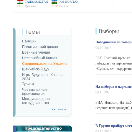
ТАДЖИКИСТАН
УЗБЕКИСТАН
23:31
Душанбе
23:31
Ташкент
Выборы
Темы
Санкции
Победивший на выбора
Политический диалог
05.10.2025
Военные учения
Неспокойный Кавказ
РБК. Бывший премьер 
побеждает на парламент
Спецоперация на Украине
«Суспільне», поддержива
Шанхайский дух
Игры Будущего - Казань
2024
Туризм
На выборах в парламе
Чрезвычайные
04.10.2025
происшествия
Международное
РИА Новости. На выбо
сотрудничество
недовольных граждан",
Все темы »
В Грузии пройдут мес
04.10.2025