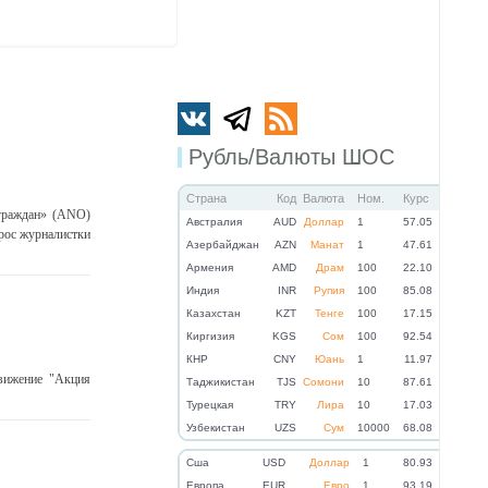
Рубль/Валюты ШОС
Страна
Код
Валюта
Ном.
Курс
граждан» (ANO)
Австралия
AUD
Доллар
1
57.05
прос журналистки
Азербайджан
AZN
Манат
1
47.61
Армения
AMD
Драм
100
22.10
Индия
INR
Рупия
100
85.08
Казахстан
KZT
Тенге
100
17.15
Киргизия
KGS
Сом
100
92.54
КНР
CNY
Юань
1
11.97
вижение "Акция
Таджикистан
TJS
Сомони
10
87.61
Турецкая
TRY
Лира
10
17.03
Узбекистан
UZS
Сум
10000
68.08
Cша
USD
Доллар
1
80.93
Eвропа
EUR
Евро
1
93.19