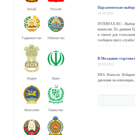
Парламентские выбор
Китай
Россия
28.09.2025
INTERFAX.RU - Выборы 
комиссии. По данным Ц
в списки для голосован
Таджикистан
Узбекистан
сообщила пресс-служба Ц
В Молдавии стартова
28.09.2025
РИА Новости. Избирате
Индия
Иран
давления на оппозицию,
Монголия
Пакистан