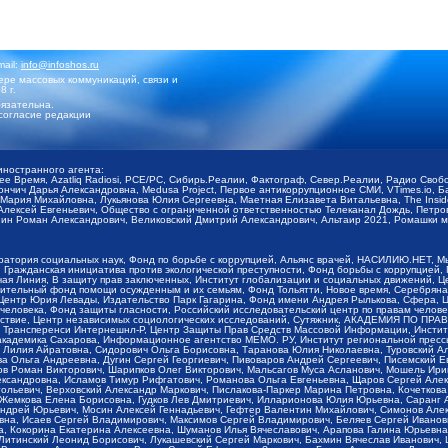
mail:
info@infoshos.ru
ре массовых коммуникаций, связи и
8 г.
язательна.
согласие редакции
иностранного агента:
щее Время, Azatliq Radiosi, PCE/PC, Сибирь.Реалии, Фактограф, Север.Реалии, Радио Св
ончич Дарья Александровна, Medusa Project, Первое антикоррупционное СМИ, VTimes.io, 
ария Михайловна, Лукьянова Юлия Сергеевна, Маетная Елизавета Витальевна, The Insid
ексей Евгеньевич, Общество с ограниченной ответственностью Телеканал Дождь, Петров 
н Роман Александрович, Великовский Дмитрий Александрович, Альтаир 2021, Ромашки мо
оратория социальных наук, Фонд по борьбе с коррупцией, Альянс врачей, НАСИЛИЮ.НЕТ, 
Гражданская инициатива против экологической преступности, Фонд борьбы с коррупцией,
чая Линия, В защиту прав заключенных, Институт глобализации и социальных движений,
тельный фонд помощи осужденным и их семьям, Фонд Тольятти, Новое время, Серебряная т
Центр Юрия Левады, Издательство Парк Гагарина, Фонд имени Андрея Рылькова, Сфера, 
еловека, Фонд защиты гласности, Российский исследовательский центр по правам челове
йствие, Центр независимых социологических исследований, Сутяжник, АКАДЕМИЯ ПО ПР
р Трансперенси Интернешнл-Р, Центр Защиты Прав Средств Массовой Информации, Институ
 академика Сахарова, Информационное агентство МЕМО. РУ, Институт региональной пресс
Лилия Айратовна, Сидорович Ольга Борисовна, Таранова Юлия Николаевна, Туровский Ал
а Ольга Андреевна, Дугин Сергей Георгиевич, Пивоваров Андрей Сергеевич, Писемский Е
в Роман Викторович, Шарипков Олег Викторович, Мальсагов Муса Асланович, Мошель Ири
ександровна, Исламов Тимур Рифгатович, Романова Ольга Евгеньевна, Щаров Сергей Але
льевич, Верховский Александр Маркович, Пислакова-Паркер Марина Петровна, Кочеткова
, Жемкова Елена Борисовна, Гудков Лев Дмитриевич, Илларионова Юлия Юрьевна, Саранг
Андрей Юрьевич, Мосин Алексей Геннадьевич, Гефтер Валентин Михайлович, Симонов Але
а, Исаев Сергей Владимирович, Максимов Сергей Владимирович, Беляев Сергей Иванович
 Кокорина Екатерина Алексеевна, Шуманов Илья Вячеславович, Арапова Галина Юрьевна
Литинский Леонид Борисович, Лукашевский Сергей Маркович, Бахмин Вячеслав Иванович,