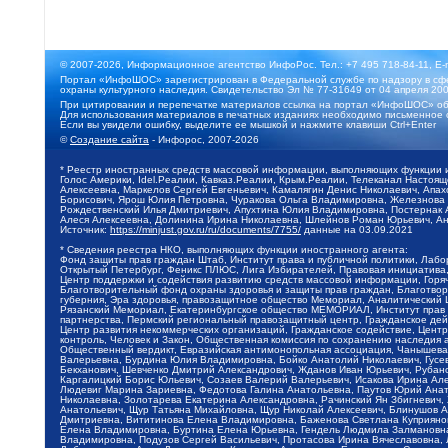
© 2007-2026, Информационное агентство ИнфоРос. Тел.: +7 495 718-84-11, E-
Портал «ИнфоШОС» зарегистрирован в Федеральной службе по надзору в сфе
охраны культурного наследия. Свидетельство Эл № 77-31649 от 04 апреля 200
При цитировании и перепечатке материалов ссылка на портал «ИнфоШОС» об
Для использования материалов в печатных изданиях необходимо письменное 
Если вы увидели ошибку, выделите ее мышкой и нажмите клавиши Ctrl+Enter
©
Создание сайта
- Инфорос, 2007-2026
* Реестр иностранных средств массовой информации, выполняющих функции 
Голос Америки, Idel.Реалии, Кавказ.Реалии, Крым.Реалии, Телеканал Настоя
Алексеевна, Маркелов Сергей Евгеньевич, Камалягин Денис Николаевич, Апах
Борисович, Ярош Юлия Петровна, Чуракова Ольга Владимировна, Железнова М
Рождественский Илья Дмитриевич, Апухтина Юлия Владимировна, Постернак Ал
Алеся Алексеевна, Долинина Ирина Николаевна, Шлейнов Роман Юрьевич, Ани
Источник:
https://minjust.gov.ru/ru/documents/7755/
данные на
03.09.2021
* Сведения реестра НКО, выполняющих функции иностранного агента:
Фонд защиты прав граждан Штаб, Институт права и публичной политики, Лаб
Открытый Петербург, Феникс ПЛЮС, Лига Избирателей, Правовая инициатива, 
Центр поддержки и содействия развитию средств массовой информации, Горя
Благотворительный фонд охраны здоровья и защиты прав граждан, Благотвори
губерния, Эра здоровья, правозащитное общество Мемориал, Аналитический 
Рязанский Мемориал, Екатеринбургское общество МЕМОРИАЛ, Институт прав ч
партнерства, Пермский региональный правозащитный центр, Гражданское де
Центр развития некоммерческих организаций, Гражданское содействие, Цент
контроль, Человек и Закон, Общественная комиссия по сохранению наследия
Общественный вердикт, Евразийская антимонопольная ассоциация, Чанышева 
Валерьевна, Бурдина Юлия Владимировна, Бойко Анатолий Николаевич, Гусев
Бекханович, Шевченко Дмитрий Александрович, Жданов Иван Юрьевич, Рубано
Каргалицкий Борис Юльевич, Созаев Валерий Валерьевич, Исакова Ирина Ал
Людевиг Марина Зариевна, Федотова Галина Анатольевна, Паутов Юрий Анато
Николаевна, Золотарева Екатерина Александровна, Рачинский Ян Збигневич
Анатольевич, Щур Татьяна Михайловна, Щур Николай Алексеевич, Блинушов 
Дмитриевна, Вититинова Елена Владимировна, Баженова Светлана Куприяновн
Елена Владимировна, Буртина Елена Юрьевна, Гендель Людмила Залмановна,
Владимировна, Подузов Сергей Васильевич, Протасова Ирина Вячеславовна, 