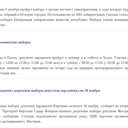
и 4 октября пройдут выборы в органы местного самоуправления, в ходе которых буд
х собраний и 64 мэров городов. На большинстве из 3061 избирательных участках голос
сообщает Центральная избирательная комиссия республики. Выборы членов муницип
ьн...
рламентские выборы
в Палату депутатов парламента пройдут в пятницу и в субботу в Чехии. Участки 
 с 14:00 по 22:00 (с 15:00 до 23:00 мск) и в субботу с 08:00 до 15:00 (с 09:00 до 15:0
ную нижнюю палату парламента на четыре года по принципу пропорционального пре
Акция нед...
азначил досрочные выборы депутатов парламента на 30 ноября
ые выборы депутатов парламента Киргизии состоятся 30 ноября, сообщает во вторн
а. "Президент Киргизии Садыр Жапаров назначил досрочные выборы депутатов Жогор
в сообщении. Согласно подписанному президентом указу, ЦИК поручено организо
е дистанционного. Местным...