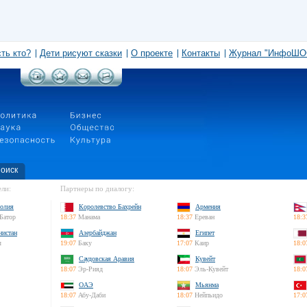
сть кто?
Дети рисуют сказки
О проекте
Контакты
Журнал "ИнфоШО
оиск
ли:
Партнеры по диалогу:
олия
Королевство Бахрейн
Армения
Батор
18:37
Манама
18:37
Ереван
18:3
нистан
Азербайджан
Египет
л
19:07
Баку
17:07
Каир
18:0
Саудовская Аравия
Кувейт
18:07
Эр-Рияд
18:07
Эль-Кувейт
18:0
ОАЭ
Мьянма
18:07
Абу-Даби
18:07
Нейпьидо
17:0