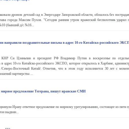
овали дроном детский сад в Энергодаре Запорожской области, обошлось без пострада
 глава города Максим Пухов. "Сегодня ранним утром вражеский беспилотник ударил 
№10 (бывший д/с №16...
ин направили поздравительные письма в адрес 10-го Китайско-российского ЭКС
ь КНР Си Цзиньпин и президент РФ Владимир Путин в воскресенье по отдельн
 в адрес 10-го Китайско-российского ЭКСПО, которое открылось в Харбине, админист
/Северо-Восточный Китай/. Отметив, что в этом году исполняется 30 лет с момен
ошений партнерства ...
 мирное предложение Тегерана, пишут иранские СМИ
инули Ирану ответное предложение по мирному урегулированию, состоящее из пяти пу
тон выдвин...