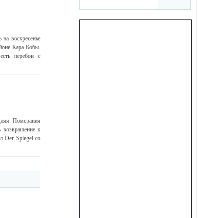
 на воскресенье
йоне Кара-Кобы.
есть перебои с
дняя Померания
ь возвращение к
 Der Spiegel со