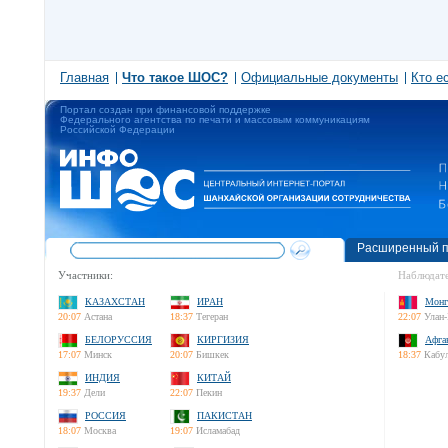
Главная
Что такое ШОС?
Официальные документы
Кто е
Портал создан при финансовой поддержке
Федерального агентства по печати и массовым коммуникациям
Российской Федерации
Расширенный п
Участники:
Наблюдате
КАЗАХСТАН
ИРАН
Монг
20:07
Астана
18:37
Тегеран
22:07
Улан-
БЕЛОРУССИЯ
КИРГИЗИЯ
Афга
17:07
Минск
20:07
Бишкек
18:37
Кабу
ИНДИЯ
КИТАЙ
19:37
Дели
22:07
Пекин
РОССИЯ
ПАКИСТАН
18:07
Москва
19:07
Исламабад