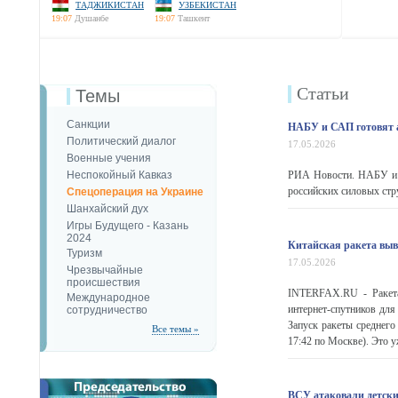
ТАДЖИКИСТАН
УЗБЕКИСТАН
19:07
Душанбе
19:07
Ташкент
Статьи
Темы
Санкции
НАБУ и САП готовят а
Политический диалог
17.05.2026
Военные учения
Неспокойный Кавказ
РИА Новости. НАБУ и 
российских силовых стр
Спецоперация на Украине
Шанхайский дух
Игры Будущего - Казань
2024
Китайская ракета выв
Туризм
17.05.2026
Чрезвычайные
происшествия
INTERFAX.RU - Ракета-
Международное
интернет-спутников для
сотрудничество
Запуск ракеты среднего
Все темы »
17:42 по Москве). Это уж
ВСУ атаковали детски