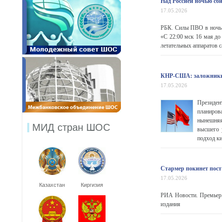
Над Россией ночью сб
17.05.2026
РБК. Силы ПВО в ночь 
«С 22:00 мск 16 мая д
летательных аппаратов с
КНР-США: заложники
17.05.2026
Президен
планиров
нынешняя
МИД стран ШОС
высшего 
подход ки
Стармер покинет пос
17.05.2026
Казахстан
Киргизия
РИА Новости. Премьер 
издания