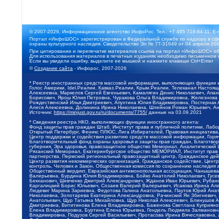
© 2007-2026, Информационное агентство ИнфоРос. Тел.: +7 495 718-84-11, E-
Портал «ИнфоШОС» зарегистрирован в Федеральной службе по надзору в сфе
охраны культурного наследия. Свидетельство Эл № 77-31649 от 04 апреля 200
При цитировании и перепечатке материалов ссылка на портал «ИнфоШОС» об
Для использования материалов в печатных изданиях необходимо письменное 
Если вы увидели ошибку, выделите ее мышкой и нажмите клавиши Ctrl+Enter
©
Создание сайта
- Инфорос, 2007-2026
* Реестр иностранных средств массовой информации, выполняющих функции 
Голос Америки, Idel.Реалии, Кавказ.Реалии, Крым.Реалии, Телеканал Настоя
Алексеевна, Маркелов Сергей Евгеньевич, Камалягин Денис Николаевич, Апах
Борисович, Ярош Юлия Петровна, Чуракова Ольга Владимировна, Железнова М
Рождественский Илья Дмитриевич, Апухтина Юлия Владимировна, Постернак Ал
Алеся Алексеевна, Долинина Ирина Николаевна, Шлейнов Роман Юрьевич, Ани
Источник:
https://minjust.gov.ru/ru/documents/7755/
данные на
03.09.2021
* Сведения реестра НКО, выполняющих функции иностранного агента:
Фонд защиты прав граждан Штаб, Институт права и публичной политики, Лаб
Открытый Петербург, Феникс ПЛЮС, Лига Избирателей, Правовая инициатива, 
Центр поддержки и содействия развитию средств массовой информации, Горя
Благотворительный фонд охраны здоровья и защиты прав граждан, Благотвори
губерния, Эра здоровья, правозащитное общество Мемориал, Аналитический 
Рязанский Мемориал, Екатеринбургское общество МЕМОРИАЛ, Институт прав ч
партнерства, Пермский региональный правозащитный центр, Гражданское де
Центр развития некоммерческих организаций, Гражданское содействие, Цент
контроль, Человек и Закон, Общественная комиссия по сохранению наследия
Общественный вердикт, Евразийская антимонопольная ассоциация, Чанышева 
Валерьевна, Бурдина Юлия Владимировна, Бойко Анатолий Николаевич, Гусев
Бекханович, Шевченко Дмитрий Александрович, Жданов Иван Юрьевич, Рубано
Каргалицкий Борис Юльевич, Созаев Валерий Валерьевич, Исакова Ирина Ал
Людевиг Марина Зариевна, Федотова Галина Анатольевна, Паутов Юрий Анато
Николаевна, Золотарева Екатерина Александровна, Рачинский Ян Збигневич
Анатольевич, Щур Татьяна Михайловна, Щур Николай Алексеевич, Блинушов 
Дмитриевна, Вититинова Елена Владимировна, Баженова Светлана Куприяновн
Елена Владимировна, Буртина Елена Юрьевна, Гендель Людмила Залмановна,
Владимировна, Подузов Сергей Васильевич, Протасова Ирина Вячеславовна, 