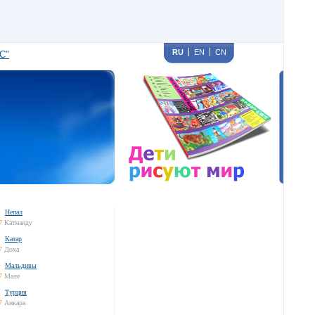
RU
EN
CN
С"
Непал
7
Катманду
Катар
7
Доха
Мальдивы
7
Мале
Турция
7
Анкара