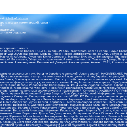
mail:
info@infoshos.ru
ре массовых коммуникаций, связи и
8 г.
язательна.
согласие редакции
иностранного агента:
щее Время, Azatliq Radiosi, PCE/PC, Сибирь.Реалии, Фактограф, Север.Реалии, Радио Св
ончич Дарья Александровна, Medusa Project, Первое антикоррупционное СМИ, VTimes.io, 
ария Михайловна, Лукьянова Юлия Сергеевна, Маетная Елизавета Витальевна, The Insid
ексей Евгеньевич, Общество с ограниченной ответственностью Телеканал Дождь, Петров 
н Роман Александрович, Великовский Дмитрий Александрович, Альтаир 2021, Ромашки мо
оратория социальных наук, Фонд по борьбе с коррупцией, Альянс врачей, НАСИЛИЮ.НЕТ, 
Гражданская инициатива против экологической преступности, Фонд борьбы с коррупцией,
чая Линия, В защиту прав заключенных, Институт глобализации и социальных движений,
тельный фонд помощи осужденным и их семьям, Фонд Тольятти, Новое время, Серебряная т
Центр Юрия Левады, Издательство Парк Гагарина, Фонд имени Андрея Рылькова, Сфера, 
еловека, Фонд защиты гласности, Российский исследовательский центр по правам челове
йствие, Центр независимых социологических исследований, Сутяжник, АКАДЕМИЯ ПО ПР
р Трансперенси Интернешнл-Р, Центр Защиты Прав Средств Массовой Информации, Институ
 академика Сахарова, Информационное агентство МЕМО. РУ, Институт региональной пресс
Лилия Айратовна, Сидорович Ольга Борисовна, Таранова Юлия Николаевна, Туровский Ал
а Ольга Андреевна, Дугин Сергей Георгиевич, Пивоваров Андрей Сергеевич, Писемский Е
в Роман Викторович, Шарипков Олег Викторович, Мальсагов Муса Асланович, Мошель Ири
ександровна, Исламов Тимур Рифгатович, Романова Ольга Евгеньевна, Щаров Сергей Але
льевич, Верховский Александр Маркович, Пислакова-Паркер Марина Петровна, Кочеткова
, Жемкова Елена Борисовна, Гудков Лев Дмитриевич, Илларионова Юлия Юрьевна, Саранг
Андрей Юрьевич, Мосин Алексей Геннадьевич, Гефтер Валентин Михайлович, Симонов Але
а, Исаев Сергей Владимирович, Максимов Сергей Владимирович, Беляев Сергей Иванович
 Кокорина Екатерина Алексеевна, Шуманов Илья Вячеславович, Арапова Галина Юрьевна
Литинский Леонид Борисович, Лукашевский Сергей Маркович, Бахмин Вячеслав Иванович,