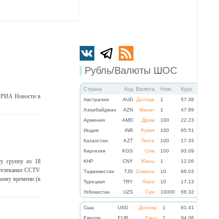
Рубль/Валюты ШОС
Страна
Код
Валюта
Ном.
Курс
 РИА Новости в
Австралия
AUD
Доллар
1
57.38
Азербайджан
AZN
Манат
1
47.89
Армения
AMD
Драм
100
22.23
Индия
INR
Рупия
100
85.51
Казахстан
KZT
Тенге
100
17.33
Киргизия
KGS
Сом
100
93.09
ту группу из 18
КНР
CNY
Юань
1
12.06
 телеканал CCTV.
Таджикистан
TJS
Сомони
10
88.03
кому времени (в
Турецкая
TRY
Лира
10
17.13
Узбекистан
UZS
Сум
10000
68.32
Cша
USD
Доллар
1
81.41
Eвропа
EUR
Евро
1
94.06