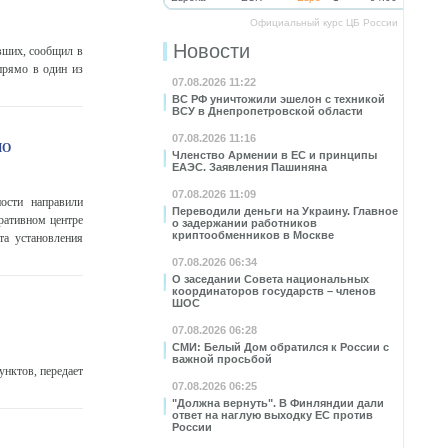
Официальный курс ЦБ России
Новости
вших, сообщил в
прямо в один из
07.08.2026 11:22
ВС РФ уничтожили эшелон с техникой
ВСУ в Днепропетровской области
07.08.2026 11:16
ПО
Членство Армении в ЕС и принципы
ЕАЭС. Заявления Пашиняна
07.08.2026 11:09
ости направили
Переводили деньги на Украину. Главное
ративном центре
о задержании работников
криптообменников в Москве
та установления
07.08.2026 06:34
О заседании Совета национальных
координаторов государств – членов
ШОС
07.08.2026 06:28
СМИ: Белый Дом обратился к России с
важной просьбой
нктов, передает
07.08.2026 06:25
"Должна вернуть". В Финляндии дали
ответ на наглую выходку ЕС против
России