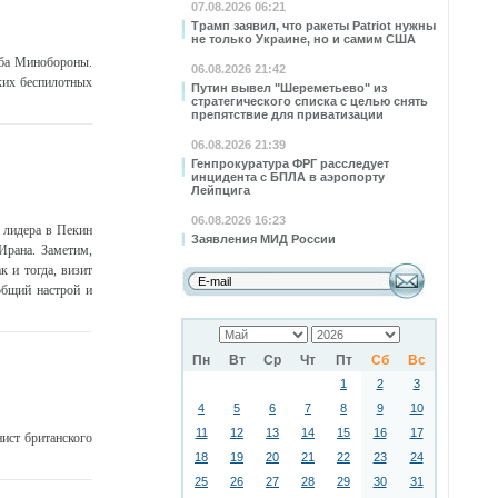
07.08.2026 06:21
Трамп заявил, что ракеты Patriot нужны
не только Украине, но и самим США
жба Минобороны.
06.08.2026 21:42
ких беспилотных
Путин вывел "Шереметьево" из
стратегического списка с целью снять
препятствие для приватизации
06.08.2026 21:39
Генпрокуратура ФРГ расследует
инцидента с БПЛА в аэропорту
Лейпцига
06.08.2026 16:23
 лидера в Пекин
Заявления МИД России
Ирана. Заметим,
 и тогда, визит
общий настрой и
Пн
Вт
Ср
Чт
Пт
Сб
Вс
1
2
3
4
5
6
7
8
9
10
11
12
13
14
15
16
17
ист британского
18
19
20
21
22
23
24
25
26
27
28
29
30
31