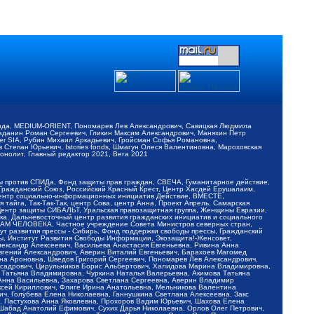
обода, MEDIUM-ORIENT, Пономарев Лев Александрович, Савицкая Людмила
Баданин Роман Сергеевич, Гликин Максим Александрович, Маняхин Петр
er SIA, Рубин Михаил Аркадьевич, Гройсман Софья Романовна,
Степан Юрьевич, Istories fonds, Шмагун Олеся Валентиновна, Мароховская
нолит, Главный редактор 2021, Вега 2021
Мы против СПИДа, Фонд защиты прав граждан, СВЕЧА, Гуманитарное действие,
 Гражданский Союз, Российский Красный Крест, Центр Хасдей Ерушалаим,
 Центр социально-информационных инициатив Действие, ВМЕСТЕ,
айга, Так-Так-Так, центр Сова, центр Анна, Проект Апрель, Самарская
Центр защиты СИБАЛЬТ, Уральская правозащитная группа, Женщины Евразии,
ка, Дальневосточный центр развития гражданских инициатив и социального
АВАМ ЧЕЛОВЕКА, Частное учреждение Совета Министров северных стран,
т развития прессы - Сибирь, Фонд поддержки свободы прессы, Гражданский
ы, Институт Развития Свободы Информации, Экозащита!-Женсовет,
ександр Алексеевич, Васильева Анастасия Евгеньевна, Ривина Анна
вгений Александрович, Аверин Виталий Евгеньевич, Барахоев Магомед
на Ароновна, Шведов Григорий Сергеевич, Пономарев Лев Александрович,
ксадрович, Цирульников Борис Альбертович, Халидова Марина Владимировна,
 Татьяна Владимировна, Чуркина Наталья Валерьевна, Акимова Татьяна
 Анна Васильевна, Захарова Светлана Сергеевна, Аверин Владимир
ксей Кириллович, Флиге Ирина Анатольевна, Мельникова Валентина
, Голубева Елена Николаевна, Ганнушкина Светлана Алексеевна, Закс
, Пастухова Анна Яковлевна, Прохоров Вадим Юрьевич, Шахова Елена
 Шабад Анатолий Ефимович, Сухих Дарья Николаевна, Орлов Олег Петрович,