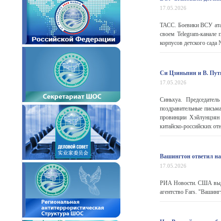
17.05.2026
ТАСС. Боевики ВСУ атак
своем Telegram-канале
корпусов детского сада 
Си Цзиньпин и В. Пут
17.05.2026
Синьхуа. Председател
поздравительные письма
провинции Хэйлунцзян 
китайско-российских отн
Вашингтон ответил на
17.05.2026
РИА Новости. США выдв
агентство Fars. "Вашинг