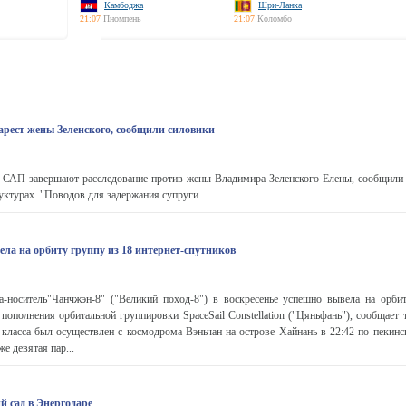
Камбоджа
Шри-Ланка
21:07
Пномпень
21:07
Коломбо
рест жены Зеленского, сообщили силовики
САП завершают расследование против жены Владимира Зеленского Елены, сообщили
уктурах. "Поводов для задержания супруги
ела на орбиту группу из 18 интернет-спутников
носитель"Чанчжэн-8" ("Великий поход-8") в воскресенье успешно вывела на орби
 пополнения орбитальной группировки SpaceSail Constellation ("Цяньфань"), сообщает
 класса был осуществлен с космодрома Вэньчан на острове Хайнань в 22:42 по пекинс
е девятая пар...
й сад в Энергодаре