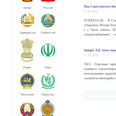
Над Севастополем сб
Китай
Россия
17.05.2026
INTERFAX.RU - В Севас
губернатор Михаил Раз
(...) Части сбитого 
Таджикистан
Узбекистан
электроснабжением", - н
Spiegel: АдГ хочет п
17.05.2026
ТАСС. Отделение парт
Индия
Иран
планирует отремонтиро
использованию ядерной 
ссылкой на имеющийся в
Монголия
Пакистан