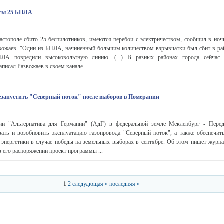
иты 25 БПЛА
тополе сбито 25 беспилотников, имеются перебои с электричеством, сообщил в ночь
вожаев. "Один из БПЛА, начиненный большим количеством взрывчатки был сбит в ра
БПЛА повредили высоковольтную линию. (...) В разных районах города сейчас 
аписал Развожаев в своем канале ...
ерезапустить "Северный поток" после выборов в Померании
ии "Альтернатива для Германии" (АдГ) в федеральной земле Мекленбург - Пере
вать и возобновить эксплуатацию газопровода "Северный поток", а также обеспечит
энергетики в случае победы на земельных выборах в сентябре. Об этом пишет журнал
 его распоряжении проект программы ...
1
2
следудющая »
последняя »