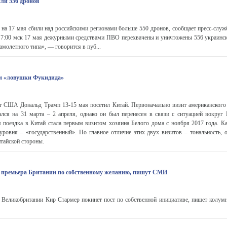
или 556 дронов
на 17 мая сбили над российскими регионами больше 550 дронов, сообщает пресс-слу
о 7:00 мск 17 мая дежурными средствами ПВО перехвачены и уничтожены 556 украинс
амолетного типа», — говорится в пуб...
 «ловушки Фукидида»
т США Дональд Трамп 13-15 мая посетил Китай. Первоначально визит американского
ался на 31 марта – 2 апреля, однако он был перенесен в связи с ситуацией вокруг 
 поездка в Китай стала первым визитом хозяина Белого дома с ноября 2017 года. Как
уровня – «государственный». Но главное отличие этих двух визитов – тональность, 
тайской стороны.
т премьера Британии по собственному желанию, пишут СМИ
Великобритании Кир Стармер покинет пост по собственной инициативе, пишет колумн