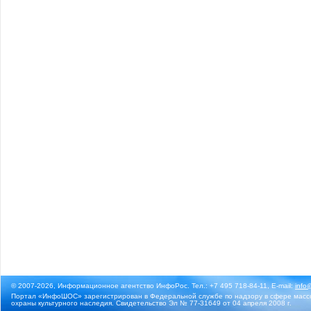
© 2007-2026, Информационное агентство ИнфоРос. Тел.: +7 495 718-84-11, E-mail:
info
Портал «ИнфоШОС» зарегистрирован в Федеральной службе по надзору в сфере массо
охраны культурного наследия. Свидетельство Эл № 77-31649 от 04 апреля 2008 г.