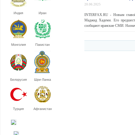
20.06.2025
Индия
Иран
INTERFAX.RU - Новым главой 
Маджид Хадеми. Его предшеств
сообщают иранские СМИ. Назначи
Монголия
Пакистан
Белорусия
Шри-Ланка
Турция
Афганистан