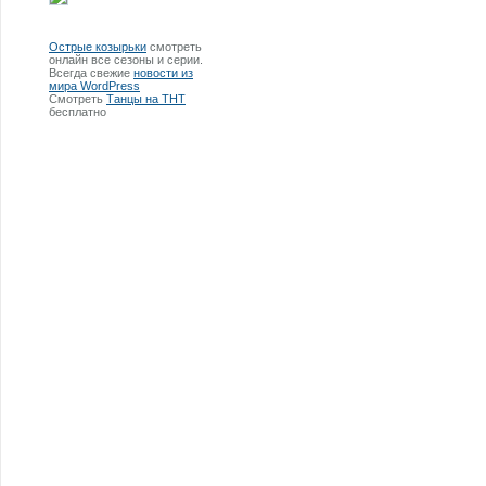
Острые козырьки
смотреть
онлайн все сезоны и серии.
Всегда свежие
новости из
мира WordPress
Смотреть
Танцы на ТНТ
бесплатно