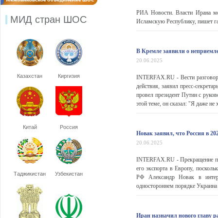
РИА Новости. Власти Ирана мо
МИД стран ШОС
Исламскую Республику, пишет газ
В Кремле заявили о неприемле
20.06.2025
Казахстан
Киргизия
INTERFAX.RU - Вести разговоры
действия, заявил пресс-секрета
провел президент Путин с руко
этой теме, он сказал: "Я даже не 
Китай
Россия
Новак заявил, что Россия в 2
20.06.2025
INTERFAX.RU - Прекращение пос
его экспорта в Европу, посколь
Таджикистан
Узбекистан
РФ Александр Новак в интерв
одностороннем порядке Украина о
Иран назначил нового главу р