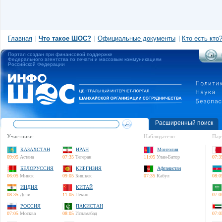
Главная
Что такое ШОС?
Официальные документы
Кто есть кто
Портал создан при финансовой поддержке
Федерального агентства по печати и массовым коммуникациям
Российской Федерации
Расширенный поиск
Участники:
Наблюдатели:
Пар
КАЗАХСТАН
ИРАН
Монголия
09:05
Астана
07:35
Тегеран
11:05
Улан-Батор
07:3
БЕЛОРУССИЯ
КИРГИЗИЯ
Афганистан
06:05
Минск
09:05
Бишкек
07:35
Кабул
08:0
ИНДИЯ
КИТАЙ
08:35
Дели
11:05
Пекин
07:0
РОССИЯ
ПАКИСТАН
07:05
Москва
08:05
Исламабад
07:0