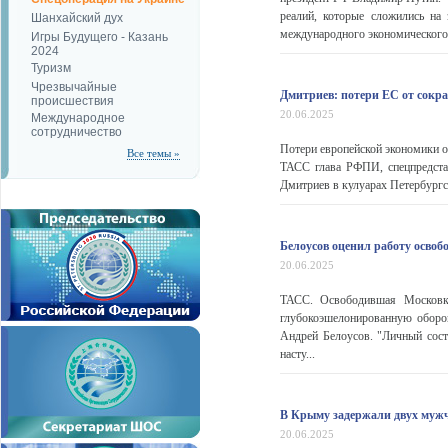
реалий, которые сложились на
Шанхайский дух
международного экономического 
Игры Будущего - Казань
2024
Туризм
Чрезвычайные
Дмитриев: потери ЕС от сокра
происшествия
20.06.2025
Международное
сотрудничество
Потери европейской экономики о
Все темы »
ТАСС глава РФПИ, спецпредста
Дмитриев в кулуарах Петербург
Белоусов оценил работу освоб
20.06.2025
ТАСС. Освободившая Московку
глубокоэшелонированную оборо
Андрей Белоусов. "Личный сост
насту...
В Крыму задержали двух муж
20.06.2025