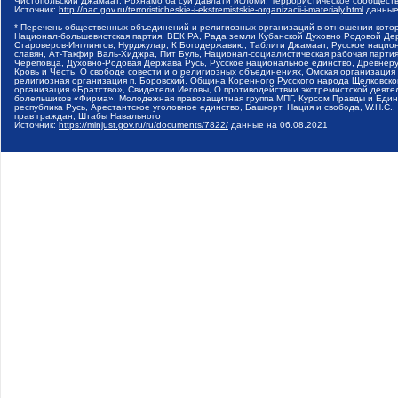
Чистопольский Джамаат, Рохнамо ба суи давлати исломи, Террористическое сообщест
Источник:
http://nac.gov.ru/terroristicheskie-i-ekstremistskie-organizacii-i-materialy.html
данные
* Перечень общественных объединений и религиозных организаций в отношении котор
Национал-большевистская партия, ВЕК РА, Рада земли Кубанской Духовно Родовой Де
Староверов-Инглингов, Нурджулар, К Богодержавию, Таблиги Джамаат, Русское наци
славян, Ат-Такфир Валь-Хиджра, Пит Буль, Национал-социалистическая рабочая парт
Череповца, Духовно-Родовая Держава Русь, Русское национальное единство, Древнер
Кровь и Честь, О свободе совести и о религиозных объединениях, Омская организаци
религиозная организация п. Боровский, Община Коренного Русского народа Щелковског
организация «Братство», Свидетели Иеговы, О противодействии экстремистской деяте
болельщиков «Фирма», Молодежная правозащитная группа МПГ, Курсом Правды и Единен
республика Русь, Арестантское уголовное единство, Башкорт, Нация и свобода, W.H.С
прав граждан, Штабы Навального
Источник:
https://minjust.gov.ru/ru/documents/7822/
данные на
06.08.2021