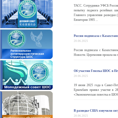
ТАСС. Сотрудники УФСБ России
попытку поджога релейных шк
Главного управления разведки 
Евпатории 1995 ...
Россия подписала с Казахста
20.06.2025
Россия подписала с Казахстан
Новости. Церемония прошла на п
Об участии Генсека ШОС в П
20.06.2025
19 июня 2025 года в Санкт-Пет
Ермекбаев принял участие в 2
«Экономическая повестка в ШОС.
В разведке США озвучили сит
20.06.2025