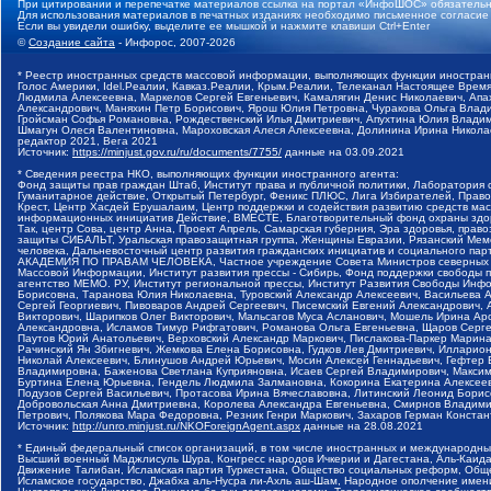
При цитировании и перепечатке материалов ссылка на портал «ИнфоШОС» обязательн
Для использования материалов в печатных изданиях необходимо письменное согласие
Если вы увидели ошибку, выделите ее мышкой и нажмите клавиши Ctrl+Enter
©
Создание сайта
- Инфорос, 2007-2026
* Реестр иностранных средств массовой информации, выполняющих функции иностранн
Голос Америки, Idel.Реалии, Кавказ.Реалии, Крым.Реалии, Телеканал Настоящее Время
Людмила Алексеевна, Маркелов Сергей Евгеньевич, Камалягин Денис Николаевич, Апах
Александрович, Маняхин Петр Борисович, Ярош Юлия Петровна, Чуракова Ольга Влади
Гройсман Софья Романовна, Рождественский Илья Дмитриевич, Апухтина Юлия Владимир
Шмагун Олеся Валентиновна, Мароховская Алеся Алексеевна, Долинина Ирина Никола
редактор 2021, Вега 2021
Источник:
https://minjust.gov.ru/ru/documents/7755/
данные на
03.09.2021
* Сведения реестра НКО, выполняющих функции иностранного агента:
Фонд защиты прав граждан Штаб, Институт права и публичной политики, Лаборатория
Гуманитарное действие, Открытый Петербург, Феникс ПЛЮС, Лига Избирателей, Правов
Крест, Центр Хасдей Ерушалаим, Центр поддержки и содействия развитию средств мас
информационных инициатив Действие, ВМЕСТЕ, Благотворительный фонд охраны здоров
Так, центр Сова, центр Анна, Проект Апрель, Самарская губерния, Эра здоровья, пр
защиты СИБАЛЬТ, Уральская правозащитная группа, Женщины Евразии, Рязанский Мемо
человека, Дальневосточный центр развития гражданских инициатив и социального пар
АКАДЕМИЯ ПО ПРАВАМ ЧЕЛОВЕКА, Частное учреждение Совета Министров северных стр
Массовой Информации, Институт развития прессы - Сибирь, Фонд поддержки свободы 
агентство МЕМО. РУ, Институт региональной прессы, Институт Развития Свободы Инф
Борисовна, Таранова Юлия Николаевна, Туровский Александр Алексеевич, Васильева 
Сергей Георгиевич, Пивоваров Андрей Сергеевич, Писемский Евгений Александрович,
Викторович, Шарипков Олег Викторович, Мальсагов Муса Асланович, Мошель Ирина Ар
Александровна, Исламов Тимур Рифгатович, Романова Ольга Евгеньевна, Щаров Серг
Паутов Юрий Анатольевич, Верховский Александр Маркович, Пислакова-Паркер Марина
Рачинский Ян Збигневич, Жемкова Елена Борисовна, Гудков Лев Дмитриевич, Иллари
Николай Алексеевич, Блинушов Андрей Юрьевич, Мосин Алексей Геннадьевич, Гефтер
Владимировна, Баженова Светлана Куприяновна, Исаев Сергей Владимирович, Максим
Буртина Елена Юрьевна, Гендель Людмила Залмановна, Кокорина Екатерина Алексеев
Подузов Сергей Васильевич, Протасова Ирина Вячеславовна, Литинский Леонид Борис
Добровольская Анна Дмитриевна, Королева Александра Евгеньевна, Смирнов Владими
Петрович, Полякова Мара Федоровна, Резник Генри Маркович, Захаров Герман Конста
Источник:
http://unro.minjust.ru/NKOForeignAgent.aspx
данные на
28.08.2021
* Единый федеральный список организаций, в том числе иностранных и международны
Высший военный Маджлисуль Шура, Конгресс народов Ичкерии и Дагестана, Аль-Каида, 
Движение Талибан, Исламская партия Туркестана, Общество социальных реформ, Общес
Исламское государство, Джабха аль-Нусра ли-Ахль аш-Шам, Народное ополчение имен