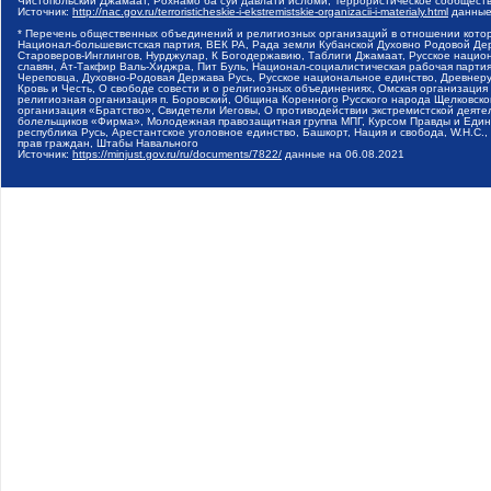
Чистопольский Джамаат, Рохнамо ба суи давлати исломи, Террористическое сообщест
Источник:
http://nac.gov.ru/terroristicheskie-i-ekstremistskie-organizacii-i-materialy.html
данные
* Перечень общественных объединений и религиозных организаций в отношении котор
Национал-большевистская партия, ВЕК РА, Рада земли Кубанской Духовно Родовой Де
Староверов-Инглингов, Нурджулар, К Богодержавию, Таблиги Джамаат, Русское наци
славян, Ат-Такфир Валь-Хиджра, Пит Буль, Национал-социалистическая рабочая парт
Череповца, Духовно-Родовая Держава Русь, Русское национальное единство, Древнер
Кровь и Честь, О свободе совести и о религиозных объединениях, Омская организаци
религиозная организация п. Боровский, Община Коренного Русского народа Щелковског
организация «Братство», Свидетели Иеговы, О противодействии экстремистской деяте
болельщиков «Фирма», Молодежная правозащитная группа МПГ, Курсом Правды и Единен
республика Русь, Арестантское уголовное единство, Башкорт, Нация и свобода, W.H.С
прав граждан, Штабы Навального
Источник:
https://minjust.gov.ru/ru/documents/7822/
данные на
06.08.2021