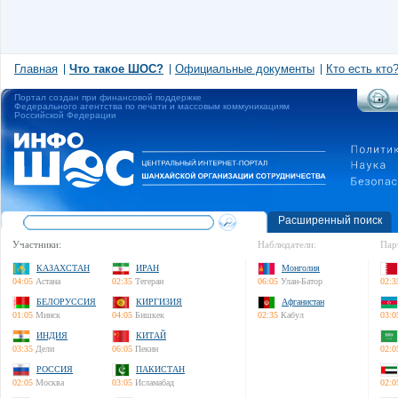
Главная
Что такое ШОС?
Официальные документы
Кто есть кто
Портал создан при финансовой поддержке
Федерального агентства по печати и массовым коммуникациям
Российской Федерации
Расширенный поиск
Участники:
Наблюдатели:
Пар
КАЗАХСТАН
ИРАН
Монголия
04:05
Астана
02:35
Тегеран
06:05
Улан-Батор
02:3
БЕЛОРУССИЯ
КИРГИЗИЯ
Афганистан
01:05
Минск
04:05
Бишкек
02:35
Кабул
03:0
ИНДИЯ
КИТАЙ
03:35
Дели
06:05
Пекин
02:0
РОССИЯ
ПАКИСТАН
02:05
Москва
03:05
Исламабад
02:0