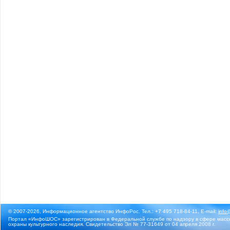
© 2007-2026, Информационное агентство ИнфоРос. Тел.: +7 495 718-84-11, E-mail:
info
Портал «ИнфоШОС» зарегистрирован в Федеральной службе по надзору в сфере массо
охраны культурного наследия. Свидетельство Эл № 77-31649 от 04 апреля 2008 г.