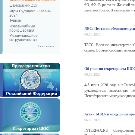
6:3, 6:2. В рейтинге Женской 
Шанхайский дух
ракеткой России. Хвалиньская – н
Игры Будущего - Казань
2024
Туризм
Чрезвычайные
NBC: Пентагон обеспокоен ус
происшествия
06.06.2026
Международное
сотрудничество
ТАСС. Военное министерство С
Все темы »
стране. Об этом сообщил телекан
Об участии секретариата ШО
06.06.2026
4-5 июня 2026 года в г.Санкт-
руководством заместителя Г
Петербургского международного
Атаки БПЛА в воздушном прос
06.06.2026
INTERFAX.RU - Совершенная р