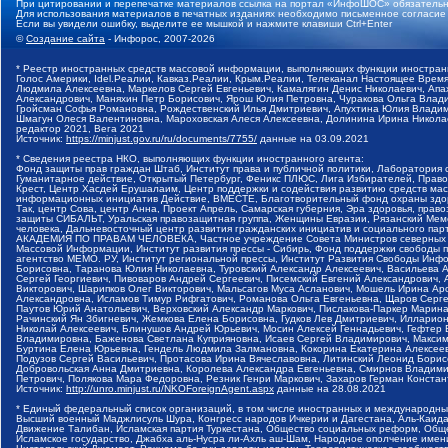
При цитировании и перепечатке материалов ссылка на портал «ИнфоШОС» обязательн
Для использования материалов в печатных изданиях необходимо письменное согласие
Если вы увидели ошибку, выделите ее мышкой и нажмите клавиши Ctrl+Enter
©
Создание сайта
- Инфорос, 2007-2026
* Реестр иностранных средств массовой информации, выполняющих функции иностранн
Голос Америки, Idel.Реалии, Кавказ.Реалии, Крым.Реалии, Телеканал Настоящее Время
Людмила Алексеевна, Маркелов Сергей Евгеньевич, Камалягин Денис Николаевич, Апах
Александрович, Маняхин Петр Борисович, Ярош Юлия Петровна, Чуракова Ольга Влади
Гройсман Софья Романовна, Рождественский Илья Дмитриевич, Апухтина Юлия Владимир
Шмагун Олеся Валентиновна, Мароховская Алеся Алексеевна, Долинина Ирина Никола
редактор 2021, Вега 2021
Источник:
https://minjust.gov.ru/ru/documents/7755/
данные на
03.09.2021
* Сведения реестра НКО, выполняющих функции иностранного агента:
Фонд защиты прав граждан Штаб, Институт права и публичной политики, Лаборатория
Гуманитарное действие, Открытый Петербург, Феникс ПЛЮС, Лига Избирателей, Правов
Крест, Центр Хасдей Ерушалаим, Центр поддержки и содействия развитию средств мас
информационных инициатив Действие, ВМЕСТЕ, Благотворительный фонд охраны здоров
Так, центр Сова, центр Анна, Проект Апрель, Самарская губерния, Эра здоровья, пр
защиты СИБАЛЬТ, Уральская правозащитная группа, Женщины Евразии, Рязанский Мемо
человека, Дальневосточный центр развития гражданских инициатив и социального пар
АКАДЕМИЯ ПО ПРАВАМ ЧЕЛОВЕКА, Частное учреждение Совета Министров северных стр
Массовой Информации, Институт развития прессы - Сибирь, Фонд поддержки свободы 
агентство МЕМО. РУ, Институт региональной прессы, Институт Развития Свободы Инф
Борисовна, Таранова Юлия Николаевна, Туровский Александр Алексеевич, Васильева 
Сергей Георгиевич, Пивоваров Андрей Сергеевич, Писемский Евгений Александрович,
Викторович, Шарипков Олег Викторович, Мальсагов Муса Асланович, Мошель Ирина Ар
Александровна, Исламов Тимур Рифгатович, Романова Ольга Евгеньевна, Щаров Серг
Паутов Юрий Анатольевич, Верховский Александр Маркович, Пислакова-Паркер Марина
Рачинский Ян Збигневич, Жемкова Елена Борисовна, Гудков Лев Дмитриевич, Иллари
Николай Алексеевич, Блинушов Андрей Юрьевич, Мосин Алексей Геннадьевич, Гефтер
Владимировна, Баженова Светлана Куприяновна, Исаев Сергей Владимирович, Максим
Буртина Елена Юрьевна, Гендель Людмила Залмановна, Кокорина Екатерина Алексеев
Подузов Сергей Васильевич, Протасова Ирина Вячеславовна, Литинский Леонид Борис
Добровольская Анна Дмитриевна, Королева Александра Евгеньевна, Смирнов Владими
Петрович, Полякова Мара Федоровна, Резник Генри Маркович, Захаров Герман Конста
Источник:
http://unro.minjust.ru/NKOForeignAgent.aspx
данные на
28.08.2021
* Единый федеральный список организаций, в том числе иностранных и международны
Высший военный Маджлисуль Шура, Конгресс народов Ичкерии и Дагестана, Аль-Каида, 
Движение Талибан, Исламская партия Туркестана, Общество социальных реформ, Общес
Исламское государство, Джабха аль-Нусра ли-Ахль аш-Шам, Народное ополчение имен