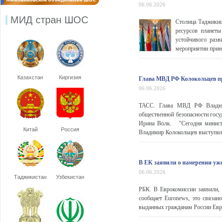
06.06.2026
МИД стран ШОС
Столица Таджикис
ресурсов планет
устойчивого разв
мероприятии приня
Казахстан
Киргизия
Глава МВД РФ Колокольцев пр
06.06.2026
ТАСС. Глава МВД РФ Владими
общественной безопасности гос
Ирина Волк. "Сегодня министр
Китай
Россия
Владимир Колокольцев выступил 
В ЕК заявили о намерении уж
06.06.2026
Таджикистан
Узбекистан
РБК. В Еврокомиссии заявили,
сообщает Euronews, это связан
выданных гражданам России Ев