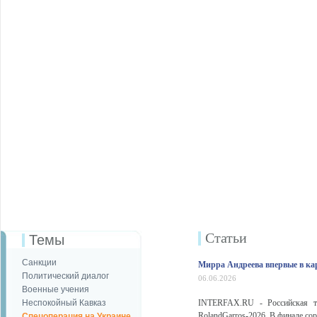
Статьи
Темы
Санкции
Мирра Андреева впервые в ка
Политический диалог
06.06.2026
Военные учения
Неспокойный Кавказ
INTERFAX.RU - Российская те
RolandGarros-2026. В финале с
Спецоперация на Украине