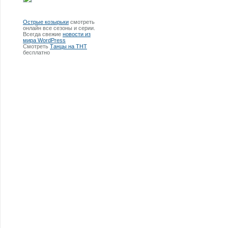
Острые козырьки
смотреть
онлайн все сезоны и серии.
Всегда свежие
новости из
мира WordPress
Смотреть
Танцы на ТНТ
бесплатно