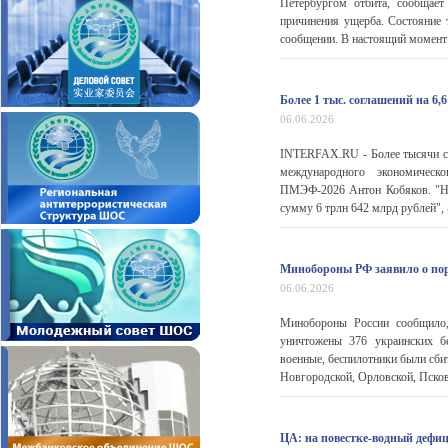
Петербургом отбита, сообщает
причинения ущерба. Состояние 
сообщении. В настоящий момент 
Более 1 тыс. соглашений на 6
06.06.2026
INTERFAX.RU - Более тысячи со
международного экономическо
ПМЭФ-2026 Антон Кобяков. "На 
сумму 6 трлн 642 млрд рублей", 
Минобороны РФ заявило о пор
06.06.2026
Минобороны России сообщило,
уничтожены 376 украинских бе
военные, беспилотники были сби
Новгородской, Орловской, Псковс
ЦА: на повестке-водный дефи