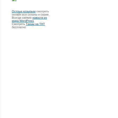
Острые козырьки
смотреть
онлайн все сезоны и серии.
Всегда свежие
новости из
мира WordPress
Смотреть
Танцы на ТНТ
бесплатно