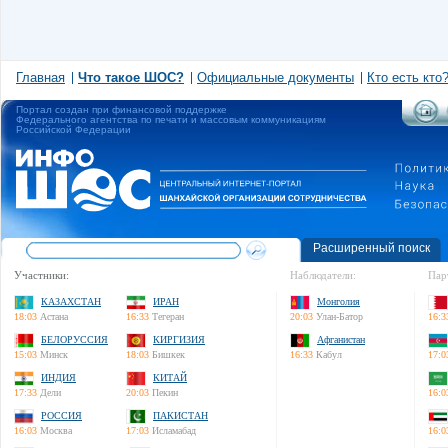
Главная
Что такое ШОС?
Официальные документы
Кто есть кто
Портал создан при финансовой поддержке
Федерального агентства по печати и массовым коммуникациям
Российской Федерации
Расширенный поиск
Участники:
Наблюдатели:
Пар
КАЗАХСТАН
ИРАН
Монголия
18:03
Астана
16:33
Тегеран
20:03
Улан-Батор
16:3
БЕЛОРУССИЯ
КИРГИЗИЯ
Афганистан
15:03
Минск
18:03
Бишкек
16:33
Кабул
17:0
ИНДИЯ
КИТАЙ
17:33
Дели
20:03
Пекин
16:0
РОССИЯ
ПАКИСТАН
16:03
Москва
17:03
Исламабад
16:0