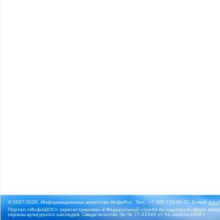
© 2007-2026, Информационное агентство ИнфоРос. Тел.: +7 495 718-84-11, E-mail:
info
Портал «ИнфоШОС» зарегистрирован в Федеральной службе по надзору в сфере массо
охраны культурного наследия. Свидетельство Эл № 77-31649 от 04 апреля 2008 г.