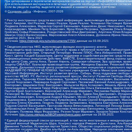
При цитировании и перепечатке материалов ссылка на портал «ИнфоШОС» обязательн
Для использования материалов в печатных изданиях необходимо письменное согласие
Если вы увидели ошибку, выделите ее мышкой и нажмите клавиши Ctrl+Enter
©
Создание сайта
- Инфорос, 2007-2026
* Реестр иностранных средств массовой информации, выполняющих функции иностранн
Голос Америки, Idel.Реалии, Кавказ.Реалии, Крым.Реалии, Телеканал Настоящее Время
Людмила Алексеевна, Маркелов Сергей Евгеньевич, Камалягин Денис Николаевич, Апах
Александрович, Маняхин Петр Борисович, Ярош Юлия Петровна, Чуракова Ольга Влади
Гройсман Софья Романовна, Рождественский Илья Дмитриевич, Апухтина Юлия Владимир
Шмагун Олеся Валентиновна, Мароховская Алеся Алексеевна, Долинина Ирина Никола
редактор 2021, Вега 2021
Источник:
https://minjust.gov.ru/ru/documents/7755/
данные на
03.09.2021
* Сведения реестра НКО, выполняющих функции иностранного агента:
Фонд защиты прав граждан Штаб, Институт права и публичной политики, Лаборатория
Гуманитарное действие, Открытый Петербург, Феникс ПЛЮС, Лига Избирателей, Правов
Крест, Центр Хасдей Ерушалаим, Центр поддержки и содействия развитию средств мас
информационных инициатив Действие, ВМЕСТЕ, Благотворительный фонд охраны здоров
Так, центр Сова, центр Анна, Проект Апрель, Самарская губерния, Эра здоровья, пр
защиты СИБАЛЬТ, Уральская правозащитная группа, Женщины Евразии, Рязанский Мемо
человека, Дальневосточный центр развития гражданских инициатив и социального пар
АКАДЕМИЯ ПО ПРАВАМ ЧЕЛОВЕКА, Частное учреждение Совета Министров северных стр
Массовой Информации, Институт развития прессы - Сибирь, Фонд поддержки свободы 
агентство МЕМО. РУ, Институт региональной прессы, Институт Развития Свободы Инф
Борисовна, Таранова Юлия Николаевна, Туровский Александр Алексеевич, Васильева 
Сергей Георгиевич, Пивоваров Андрей Сергеевич, Писемский Евгений Александрович,
Викторович, Шарипков Олег Викторович, Мальсагов Муса Асланович, Мошель Ирина Ар
Александровна, Исламов Тимур Рифгатович, Романова Ольга Евгеньевна, Щаров Серг
Паутов Юрий Анатольевич, Верховский Александр Маркович, Пислакова-Паркер Марина
Рачинский Ян Збигневич, Жемкова Елена Борисовна, Гудков Лев Дмитриевич, Иллари
Николай Алексеевич, Блинушов Андрей Юрьевич, Мосин Алексей Геннадьевич, Гефтер
Владимировна, Баженова Светлана Куприяновна, Исаев Сергей Владимирович, Максим
Буртина Елена Юрьевна, Гендель Людмила Залмановна, Кокорина Екатерина Алексеев
Подузов Сергей Васильевич, Протасова Ирина Вячеславовна, Литинский Леонид Борис
Добровольская Анна Дмитриевна, Королева Александра Евгеньевна, Смирнов Владими
Петрович, Полякова Мара Федоровна, Резник Генри Маркович, Захаров Герман Конста
Источник:
http://unro.minjust.ru/NKOForeignAgent.aspx
данные на
28.08.2021
* Единый федеральный список организаций, в том числе иностранных и международны
Высший военный Маджлисуль Шура, Конгресс народов Ичкерии и Дагестана, Аль-Каида, 
Движение Талибан, Исламская партия Туркестана, Общество социальных реформ, Общес
Исламское государство, Джабха аль-Нусра ли-Ахль аш-Шам, Народное ополчение имен