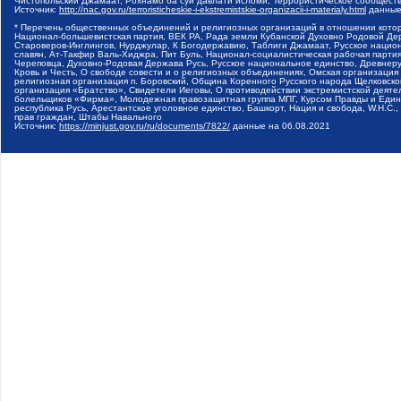
Чистопольский Джамаат, Рохнамо ба суи давлати исломи, Террористическое сообщест
Источник:
http://nac.gov.ru/terroristicheskie-i-ekstremistskie-organizacii-i-materialy.html
данные
* Перечень общественных объединений и религиозных организаций в отношении котор
Национал-большевистская партия, ВЕК РА, Рада земли Кубанской Духовно Родовой Де
Староверов-Инглингов, Нурджулар, К Богодержавию, Таблиги Джамаат, Русское наци
славян, Ат-Такфир Валь-Хиджра, Пит Буль, Национал-социалистическая рабочая парт
Череповца, Духовно-Родовая Держава Русь, Русское национальное единство, Древнер
Кровь и Честь, О свободе совести и о религиозных объединениях, Омская организаци
религиозная организация п. Боровский, Община Коренного Русского народа Щелковског
организация «Братство», Свидетели Иеговы, О противодействии экстремистской деяте
болельщиков «Фирма», Молодежная правозащитная группа МПГ, Курсом Правды и Единен
республика Русь, Арестантское уголовное единство, Башкорт, Нация и свобода, W.H.С
прав граждан, Штабы Навального
Источник:
https://minjust.gov.ru/ru/documents/7822/
данные на
06.08.2021