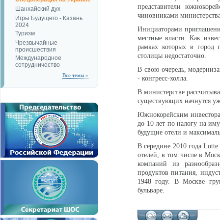
представители южнокорей
Шанхайский дух
чиновниками министерства
Игры Будущего - Казань
2024
Инициаторами приглашени
Туризм
местные власти. Как изв
Чрезвычайные
рамках которых в город 
происшествия
столицы недостаточно.
Международное
сотрудничество
В свою очередь, модерниз
Все темы »
- конгресс-холла.
В министерстве рассчитыва
существующих начнутся уже
Южнокорейским инвесторам
до 10 лет по налогу на им
будущие отели и максимал
В середине 2010 года Lotte
отелей, в том числе в Мос
компаний из разнообразн
продуктов питания, индуст
1948 году. В Москве гру
бульваре.