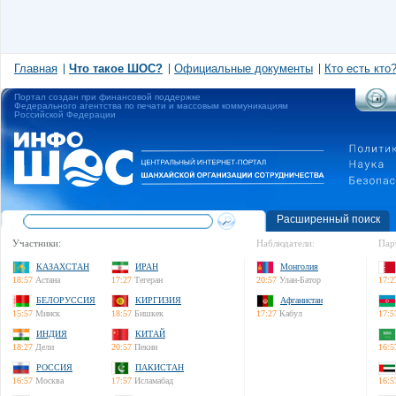
Главная
Что такое ШОС?
Официальные документы
Кто есть кто
Портал создан при финансовой поддержке
Федерального агентства по печати и массовым коммуникациям
Российской Федерации
Расширенный поиск
Участники:
Наблюдатели:
Пар
КАЗАХСТАН
ИРАН
Монголия
18:57
Астана
17:27
Тегеран
20:57
Улан-Батор
17:2
БЕЛОРУССИЯ
КИРГИЗИЯ
Афганистан
15:57
Минск
18:57
Бишкек
17:27
Кабул
17:5
ИНДИЯ
КИТАЙ
18:27
Дели
20:57
Пекин
16:5
РОССИЯ
ПАКИСТАН
16:57
Москва
17:57
Исламабад
16:5