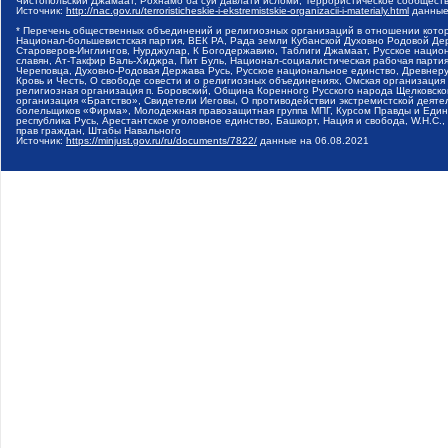
Чистопольский Джамаат, Рохнамо ба суи давлати исломи, Террористическое сообщест
Источник:
http://nac.gov.ru/terroristicheskie-i-ekstremistskie-organizacii-i-materialy.html
данные
* Перечень общественных объединений и религиозных организаций в отношении котор
Национал-большевистская партия, ВЕК РА, Рада земли Кубанской Духовно Родовой Де
Староверов-Инглингов, Нурджулар, К Богодержавию, Таблиги Джамаат, Русское наци
славян, Ат-Такфир Валь-Хиджра, Пит Буль, Национал-социалистическая рабочая парт
Череповца, Духовно-Родовая Держава Русь, Русское национальное единство, Древнер
Кровь и Честь, О свободе совести и о религиозных объединениях, Омская организаци
религиозная организация п. Боровский, Община Коренного Русского народа Щелковског
организация «Братство», Свидетели Иеговы, О противодействии экстремистской деяте
болельщиков «Фирма», Молодежная правозащитная группа МПГ, Курсом Правды и Единен
республика Русь, Арестантское уголовное единство, Башкорт, Нация и свобода, W.H.С
прав граждан, Штабы Навального
Источник:
https://minjust.gov.ru/ru/documents/7822/
данные на
06.08.2021