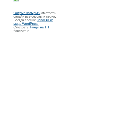
Острые козырьки
смотреть
онлайн все сезоны и серии.
Всегда свежие
новости из
мира WordPress
Смотреть
Танцы на ТНТ
бесплатно