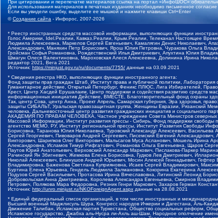
При цитировании и перепечатке материалов ссылка на портал «ИнфоШОС» обязательн
Для использования материалов в печатных изданиях необходимо письменное согласие
Если вы увидели ошибку, выделите ее мышкой и нажмите клавиши Ctrl+Enter
©
Создание сайта
- Инфорос, 2007-2026
* Реестр иностранных средств массовой информации, выполняющих функции иностранн
Голос Америки, Idel.Реалии, Кавказ.Реалии, Крым.Реалии, Телеканал Настоящее Время
Людмила Алексеевна, Маркелов Сергей Евгеньевич, Камалягин Денис Николаевич, Апах
Александрович, Маняхин Петр Борисович, Ярош Юлия Петровна, Чуракова Ольга Влади
Гройсман Софья Романовна, Рождественский Илья Дмитриевич, Апухтина Юлия Владимир
Шмагун Олеся Валентиновна, Мароховская Алеся Алексеевна, Долинина Ирина Никола
редактор 2021, Вега 2021
Источник:
https://minjust.gov.ru/ru/documents/7755/
данные на
03.09.2021
* Сведения реестра НКО, выполняющих функции иностранного агента:
Фонд защиты прав граждан Штаб, Институт права и публичной политики, Лаборатория
Гуманитарное действие, Открытый Петербург, Феникс ПЛЮС, Лига Избирателей, Правов
Крест, Центр Хасдей Ерушалаим, Центр поддержки и содействия развитию средств мас
информационных инициатив Действие, ВМЕСТЕ, Благотворительный фонд охраны здоров
Так, центр Сова, центр Анна, Проект Апрель, Самарская губерния, Эра здоровья, пр
защиты СИБАЛЬТ, Уральская правозащитная группа, Женщины Евразии, Рязанский Мемо
человека, Дальневосточный центр развития гражданских инициатив и социального пар
АКАДЕМИЯ ПО ПРАВАМ ЧЕЛОВЕКА, Частное учреждение Совета Министров северных стр
Массовой Информации, Институт развития прессы - Сибирь, Фонд поддержки свободы 
агентство МЕМО. РУ, Институт региональной прессы, Институт Развития Свободы Инф
Борисовна, Таранова Юлия Николаевна, Туровский Александр Алексеевич, Васильева 
Сергей Георгиевич, Пивоваров Андрей Сергеевич, Писемский Евгений Александрович,
Викторович, Шарипков Олег Викторович, Мальсагов Муса Асланович, Мошель Ирина Ар
Александровна, Исламов Тимур Рифгатович, Романова Ольга Евгеньевна, Щаров Серг
Паутов Юрий Анатольевич, Верховский Александр Маркович, Пислакова-Паркер Марина
Рачинский Ян Збигневич, Жемкова Елена Борисовна, Гудков Лев Дмитриевич, Иллари
Николай Алексеевич, Блинушов Андрей Юрьевич, Мосин Алексей Геннадьевич, Гефтер
Владимировна, Баженова Светлана Куприяновна, Исаев Сергей Владимирович, Максим
Буртина Елена Юрьевна, Гендель Людмила Залмановна, Кокорина Екатерина Алексеев
Подузов Сергей Васильевич, Протасова Ирина Вячеславовна, Литинский Леонид Борис
Добровольская Анна Дмитриевна, Королева Александра Евгеньевна, Смирнов Владими
Петрович, Полякова Мара Федоровна, Резник Генри Маркович, Захаров Герман Конста
Источник:
http://unro.minjust.ru/NKOForeignAgent.aspx
данные на
28.08.2021
* Единый федеральный список организаций, в том числе иностранных и международны
Высший военный Маджлисуль Шура, Конгресс народов Ичкерии и Дагестана, Аль-Каида, 
Движение Талибан, Исламская партия Туркестана, Общество социальных реформ, Общес
Исламское государство, Джабха аль-Нусра ли-Ахль аш-Шам, Народное ополчение имен