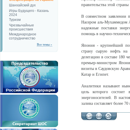
правительства этой страны
Шанхайский дух
Игры Будущего - Казань
2024
В совместном заявлении 
Туризм
Насером аль-Мухаммедом А
Чрезвычайные
надежные поставки энерг
происшествия
помощь в научно-техническ
Международное
сотрудничество
Все темы »
Япония - крупнейший пок
страну сырую нефть на 
делегацию в составе 180 ч
премьер-министром Японии
визиты в Саудовскую Арави
Катар и Египет.
Аналитики называют ныне
цель которого состоит
энергоносителей. В насто
залива составляет более 7