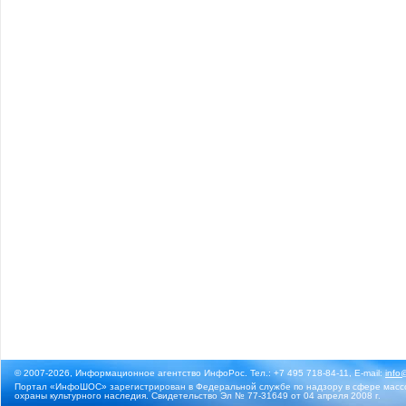
© 2007-2026, Информационное агентство ИнфоРос. Тел.: +7 495 718-84-11, E-mail:
info
Портал «ИнфоШОС» зарегистрирован в Федеральной службе по надзору в сфере массо
охраны культурного наследия. Свидетельство Эл № 77-31649 от 04 апреля 2008 г.