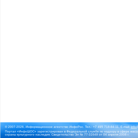
© 2007-2026, Информационное агентство ИнфоРос. Тел.: +7 495 718-84-11, E-mail:
info
Портал «ИнфоШОС» зарегистрирован в Федеральной службе по надзору в сфере массо
охраны культурного наследия. Свидетельство Эл № 77-31649 от 04 апреля 2008 г.