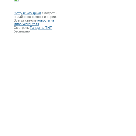
Острые козырьки
смотреть
онлайн все сезоны и серии.
Всегда свежие
новости из
мира WordPress
Смотреть
Танцы на ТНТ
бесплатно