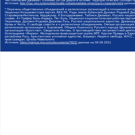
Чистопольский Джамаат, Рохнамо ба суи давлати исломи, Террористическое сообщест
Источник:
http://nac.gov.ru/terroristicheskie-i-ekstremistskie-organizacii-i-materialy.html
данные
* Перечень общественных объединений и религиозных организаций в отношении котор
Национал-большевистская партия, ВЕК РА, Рада земли Кубанской Духовно Родовой Де
Староверов-Инглингов, Нурджулар, К Богодержавию, Таблиги Джамаат, Русское наци
славян, Ат-Такфир Валь-Хиджра, Пит Буль, Национал-социалистическая рабочая парт
Череповца, Духовно-Родовая Держава Русь, Русское национальное единство, Древнер
Кровь и Честь, О свободе совести и о религиозных объединениях, Омская организаци
религиозная организация п. Боровский, Община Коренного Русского народа Щелковског
организация «Братство», Свидетели Иеговы, О противодействии экстремистской деяте
болельщиков «Фирма», Молодежная правозащитная группа МПГ, Курсом Правды и Единен
республика Русь, Арестантское уголовное единство, Башкорт, Нация и свобода, W.H.С
прав граждан, Штабы Навального
Источник:
https://minjust.gov.ru/ru/documents/7822/
данные на
06.08.2021