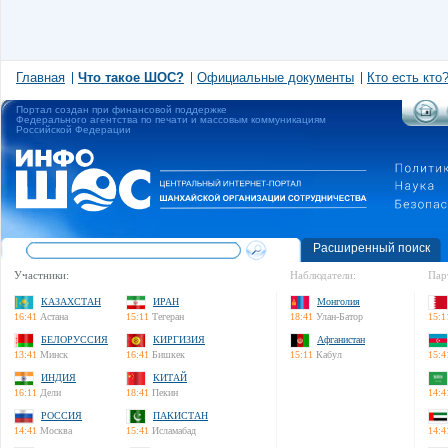
Главная
Что такое ШОС?
Официальные документы
Кто есть кто
Портал создан при финансовой поддержке
Федерального агентства по печати и массовым коммуникациям
Российской Федерации
Расширенный поиск
Участники:
Наблюдатели:
Пар
КАЗАХСТАН
ИРАН
Монголия
16:41
Астана
15:11
Тегеран
18:41
Улан-Батор
15:1
БЕЛОРУССИЯ
КИРГИЗИЯ
Афганистан
13:41
Минск
16:41
Бишкек
15:11
Кабул
15:4
ИНДИЯ
КИТАЙ
16:11
Дели
18:41
Пекин
14:4
РОССИЯ
ПАКИСТАН
14:41
Москва
15:41
Исламабад
14:4