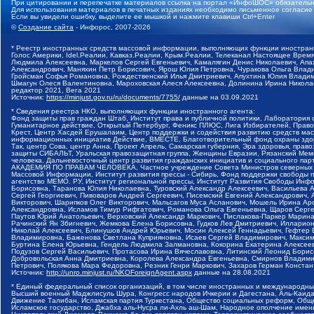
При цитировании и перепечатке материалов ссылка на портал «ИнфоШОС» обязательн
Для использования материалов в печатных изданиях необходимо письменное согласие
Если вы увидели ошибку, выделите ее мышкой и нажмите клавиши Ctrl+Enter
©
Создание сайта
- Инфорос, 2007-2026
* Реестр иностранных средств массовой информации, выполняющих функции иностранн
Голос Америки, Idel.Реалии, Кавказ.Реалии, Крым.Реалии, Телеканал Настоящее Время
Людмила Алексеевна, Маркелов Сергей Евгеньевич, Камалягин Денис Николаевич, Апах
Александрович, Маняхин Петр Борисович, Ярош Юлия Петровна, Чуракова Ольга Влади
Гройсман Софья Романовна, Рождественский Илья Дмитриевич, Апухтина Юлия Владимир
Шмагун Олеся Валентиновна, Мароховская Алеся Алексеевна, Долинина Ирина Никола
редактор 2021, Вега 2021
Источник:
https://minjust.gov.ru/ru/documents/7755/
данные на
03.09.2021
* Сведения реестра НКО, выполняющих функции иностранного агента:
Фонд защиты прав граждан Штаб, Институт права и публичной политики, Лаборатория
Гуманитарное действие, Открытый Петербург, Феникс ПЛЮС, Лига Избирателей, Правов
Крест, Центр Хасдей Ерушалаим, Центр поддержки и содействия развитию средств мас
информационных инициатив Действие, ВМЕСТЕ, Благотворительный фонд охраны здоров
Так, центр Сова, центр Анна, Проект Апрель, Самарская губерния, Эра здоровья, пр
защиты СИБАЛЬТ, Уральская правозащитная группа, Женщины Евразии, Рязанский Мемо
человека, Дальневосточный центр развития гражданских инициатив и социального пар
АКАДЕМИЯ ПО ПРАВАМ ЧЕЛОВЕКА, Частное учреждение Совета Министров северных стр
Массовой Информации, Институт развития прессы - Сибирь, Фонд поддержки свободы 
агентство МЕМО. РУ, Институт региональной прессы, Институт Развития Свободы Инф
Борисовна, Таранова Юлия Николаевна, Туровский Александр Алексеевич, Васильева 
Сергей Георгиевич, Пивоваров Андрей Сергеевич, Писемский Евгений Александрович,
Викторович, Шарипков Олег Викторович, Мальсагов Муса Асланович, Мошель Ирина Ар
Александровна, Исламов Тимур Рифгатович, Романова Ольга Евгеньевна, Щаров Серг
Паутов Юрий Анатольевич, Верховский Александр Маркович, Пислакова-Паркер Марина
Рачинский Ян Збигневич, Жемкова Елена Борисовна, Гудков Лев Дмитриевич, Иллари
Николай Алексеевич, Блинушов Андрей Юрьевич, Мосин Алексей Геннадьевич, Гефтер
Владимировна, Баженова Светлана Куприяновна, Исаев Сергей Владимирович, Максим
Буртина Елена Юрьевна, Гендель Людмила Залмановна, Кокорина Екатерина Алексеев
Подузов Сергей Васильевич, Протасова Ирина Вячеславовна, Литинский Леонид Борис
Добровольская Анна Дмитриевна, Королева Александра Евгеньевна, Смирнов Владими
Петрович, Полякова Мара Федоровна, Резник Генри Маркович, Захаров Герман Конста
Источник:
http://unro.minjust.ru/NKOForeignAgent.aspx
данные на
28.08.2021
* Единый федеральный список организаций, в том числе иностранных и международны
Высший военный Маджлисуль Шура, Конгресс народов Ичкерии и Дагестана, Аль-Каида, 
Движение Талибан, Исламская партия Туркестана, Общество социальных реформ, Общес
Исламское государство, Джабха аль-Нусра ли-Ахль аш-Шам, Народное ополчение имен