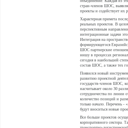
объединение. Каждая из эт
стран-членов ШОС, выявля
проекты и содействует их 
Характерная примета после
реальных проектов. В цело
перспективным направлени
интеграционные задачи это 
Интеграция на пространств
формирующегося Евразийско
ШОС партнерские отношени
нишу в процессах регионал
сегодня в наибольшей степ
состав ШОС, а также тех го
Появился новый инструмен
развитию проектной деятел
государств-членов ШОС, ко
насчитывает около 30 разл
сотрудничества по линии о
количество позиций и разм
только начало. Перечень -
будут вноситься новые прое
Все больше проектов осуще
корпоративного сектора. Т
транспортно-логистический