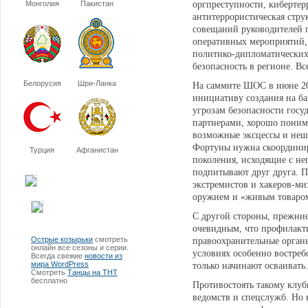
Монголия
Пакистан
оргпреступности, кибертер
антитеррористическая стр
совещаний руководителей 
оперативных мероприятий,
политико-дипломатических 
безопасность в регионе. Вс
Белорусия
Шри-Ланка
На саммите ШОС в июне 20
инициативу создания на б
угрозам безопасности гос
партнерами, хорошо понима
возможные эксцессы и неш
Фортуны нужна скоординиро
Турция
Афганистан
поколения, исходящие с не
подпитывают друг друга. П
экстремистов и хакеров-м
оружием и «живым товаром
С другой стороны, прежние
очевидным, что профилакти
Острые козырьки
смотреть
правоохранительные орган
онлайн все сезоны и серии.
условиях особенно востре
Всегда свежие
новости из
мира WordPress
только начинают осваивать.
Смотреть
Танцы на ТНТ
бесплатно
Противостоять такому клуб
ведомств и спецслужб. Но 