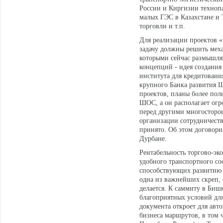
России и Киргизии технопа
малых ГЭС в Казахстане и 
торговли и т.п.
Для реализации проектов 
задачу должны решить мех
которыми сейчас размышляю
концепций - идея создани
института для кредитовани
крупного Банка развития 
проектов, планы более по
ШОС, а он располагает огр
перед другими многосторо
организации сотрудничест
принято. Об этом договори
Дурбане.
Рентабельность торгово-эк
удобного транспортного с
способствующих развитию 
одна из важнейших скреп,
делается. К саммиту в Биш
благоприятных условий дл
документа откроет для ав
бизнеса маршрутов, в том 