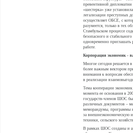
превентивной дипломатии
«шестерка» уже установил
легализации преступных д
осуществляет ОБСЕ, с кото
разумеется, только в тех 
Стамбульском процессе сод
безопасного и стабильного
одновременно приглашать р
работе.
Корпорация экономик - 
Многое сегодня решается в
более важным вектором пр
внимания к вопросам обесп
в реализации взаимовыгод
Тема кооперации экономик
момента ее основания в 20
государств-членов ШОС был
различных документов – м
меморандумы, программы 
за внешнеэкономическую и 
техники, сельского хозяйст
В рамках ШОС созданы и а