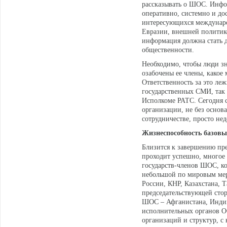
рассказывать о ШОС. Инфор
оперативно, системно и до
интересующихся междунаро
Евразии, внешней политико
информация должна стать 
общественности.
Необходимо, чтобы люди зн
озабочены ее члены, како
Ответственность за это ле
государственных СМИ, так
Исполкоме РАТС. Сегодня 
организации, не без осно
сотрудничестве, просто не
Жизнеспособность базовы
Близится к завершению пр
проходит успешно, многое 
государств-членов ШОС, ко
небольшой по мировым мер
России, КНР, Казахстана, Т
председательствующей стор
ШОС – Афганистана, Индии
исполнительных органов 
организаций и структур, 