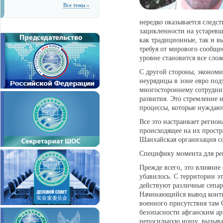
Все темы »
нередко оказывается след
зацикленности на устаревш
как традиционные, так и вы
требуя от мирового сообще
уровне становится все слож
С другой стороны, экономи
неурядицы в зоне евро под
многостороннему сотруднич
развития. Это стремление 
процессы, которые нуждают
Все это настраивает регион
происходящее на их простр
Шанхайская организация со
Специфику момента для ре
Прежде всего, это влияние
убавилось. С территории э
действуют различные сепара
Начинающийся вывод конти
военного присутствия там
безопасности афганским ар
непосильную ношу, вызыва