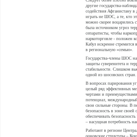
Следует более плотно вовл
другие государства-наблюд
содействия Афганистану в
играть не ШОС, а те, кто э
можно скорее воцарились с
была источником угроз тер
сепаратисты, чтобы наркоп
наркоторговле - положен ко
Кабул искренне стремится 
в региональную «семью».
Государства-члены ШОС нац
защиты суверенитета и тер
стабильности. Слишком выс
одной из шосовских стран.
В вопросах парирования уг
целый ряд эффективных ме
чертами и преимуществами,
потенциал, международный 
свои сильные стороны. В п
безопасность в зоне своей
обеспечивать безопасност
– насущная потребность на
Работают в регионе Центр
ооновские структуры – Ко