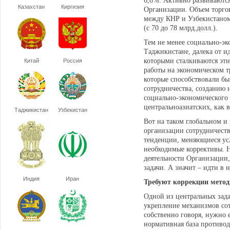
6,8%. Активно развиваются
Казахстан
Киргизия
Организации. Объем торгов
между КНР и Узбекистаном 
(с 70 до 78 млрд.долл.).
Тем не менее социально-эк
Таджикистане, далека от и
которыми сталкиваются эт
Китай
Россия
работы на экономическом т
которые способствовали бы
сотрудничества, созданию 
социально-экономического 
центральноазиатских, как 
Таджикистан
Узбекистан
Вот на таком глобальном 
организации сотрудничеств
тенденции, меняющиеся ус
необходимые коррективы. 
деятельности Организации,
задачи. А значит – идти в 
Индия
Иран
Требуют коррекции мето
Одной из центральных зад
укрепление механизмов сотр
собственно говоря, нужно 
нормативная база противод