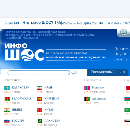
Главная
Что такое ШОС?
Официальные документы
Кто есть кто
Портал создан при финансовой поддержке
Федерального агентства по печати и массовым коммуникациям
Российской Федерации
Расширенный поиск
Участники:
Наблюдатели:
Пар
КАЗАХСТАН
ИРАН
Монголия
20:32
Астана
19:02
Тегеран
22:32
Улан-Батор
19:0
БЕЛОРУССИЯ
КИРГИЗИЯ
Афганистан
17:32
Минск
20:32
Бишкек
19:02
Кабул
19:3
ИНДИЯ
КИТАЙ
20:02
Дели
22:32
Пекин
18:3
РОССИЯ
ПАКИСТАН
18:32
Москва
19:32
Исламабад
18:3