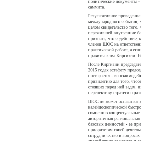
политические документы –
саммита.
Результативное проведение 
международного события, к
целом свидетельство того, 
пережившей внутренние бес
признать, что содействие, 
членов ШОС на ответственн
практической работе, а ес
правительства Киргизии. В
После Киргизии председате
2015 годах эстафету предс
постарается - во взаимодей
привилегию для того, чтоб
стоящих перед ней задач, 
перспективу стратегию раз
ШОС не может оставаться з
калейдоскопической быстро
сомнению концептуальные 
авторитетная региональная
базовых ценностей - ее пр
приоритетам своей деятель
сотрудничество в вопросах