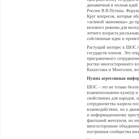
динамичная и полная идей 
России В.В.Путина. Форум 
Круг вопросов, которые об
«зеленой экономики» до пр
визового режима для моло
летнего возраста рассказы
собственные идеи и проект
Растущий интерес к ШОС п
государств-членов. Это о
приграничного сотрудничес
ростки многостороннего вз
Казахстана и Монголии, в
Нужна агрессивная инфо
ШОС – это не только безоп
взаимопознанию культур и 
свойственна для народов, 
сотрудничества назрела пос
взаимодействии, но о движ
и информационному простр
фантазией мечтателя, но 
многосторонние объединен
построения сообщества нич