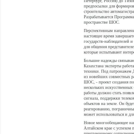
Петербург, Россия) до Тихо
предпосылки для формирова
строительство автомагистра
Разрабатывается Программ
пространстве ШОС.
Перспективным направление
настоящее время завершаетс
государств-наблюдателей 
для общения представителей
которые испытывают интере
Большие надежды связываю
Казахстана эксперты работ
техники. Под патронажем 
из новейших совместных ра
ШОС, - проект создания п
нескольких искусственных 
работы должно стать появл
сигнала, поддержки телек
объектов на земле. Он буд
реагированию, пограничных
может использоваться и дл
Новое многообещающее нап
Алтайском крае с успехом
приграничному сотрудниче