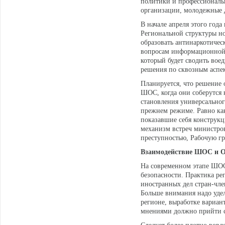
политики и профессионалы
организации, молодежные 
В начале апреля этого год
Региональной структуры н
образовать антинаркотичес
вопросам информационной 
который будет сводить вое
решения по сквозным аспек
Планируется, что решение 
ШОС, когда они соберутся 
становления универсальног
прежнем режиме. Равно как
показавшие себя конструкц
механизм встреч министров
преступностью, Рабочую г
Взаимодействие ШОС и О
На современном этапе ШОС
безопасности. Практика ре
иностранных дел стран-чл
Больше внимания надо удел
регионе, выработке вариан
мнениями должно прийти с