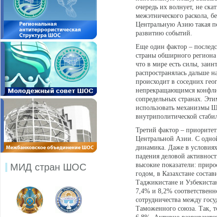
очередь их волнует, не ска
межэтнического раскола, б
Центральную Азию такая пе
развитию событий.
Еще один фактор – последс
страны обширного региона 
что в мире есть силы, заин
распространялась дальше н
происходит в соседних гео
непрекращающимся конфлик
сопредельных странах. Эти
использовать механизмы Ш
внутриполитической стабил
Третий фактор – приоритет
Центральной Азии. С одно
динамика. Даже в условиях
падения деловой активнос
высокие показатели: приро
МИД стран ШОС
годом, в Казахстане состав
Таджикистане и Узбекистан
7,4% и 8,2% соответственн
сотрудничества между госу
Таможенного союза. Так, т