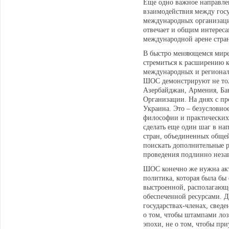
Еще одно важное направле
взаимодействия между госу
международных организация
отвечает и общим интереса
международной арене стран
В быстро меняющемся мире
стремиться к расширению 
международных и регионал
ШОС демонстрируют не толь
Азербайджан, Армения, Бан
Организации. На днях с пр
Украина. Это – безусловно
философии и практических 
сделать еще один шаг в на
стран, объединенных общей
поискать дополнительные р
проведения подлинно неза
ШОС конечно же нужна акт
политика, которая была бы
выстроенной, располагающ
обеспеченной ресурсами. Д
государствах-членах, свед
о том, чтобы штампами ло
эпохи, не о том, чтобы пр