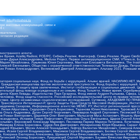
mail:
info@infoshos.ru
ре массовых коммуникаций, связи и
8 г.
язательна.
согласие редакции
иностранного агента:
щее Время, Azatliq Radiosi, PCE/PC, Сибирь.Реалии, Фактограф, Север.Реалии, Радио Св
ончич Дарья Александровна, Medusa Project, Первое антикоррупционное СМИ, VTimes.io, 
ария Михайловна, Лукьянова Юлия Сергеевна, Маетная Елизавета Витальевна, The Insid
ексей Евгеньевич, Общество с ограниченной ответственностью Телеканал Дождь, Петров 
н Роман Александрович, Великовский Дмитрий Александрович, Альтаир 2021, Ромашки мо
оратория социальных наук, Фонд по борьбе с коррупцией, Альянс врачей, НАСИЛИЮ.НЕТ, 
Гражданская инициатива против экологической преступности, Фонд борьбы с коррупцией,
чая Линия, В защиту прав заключенных, Институт глобализации и социальных движений,
тельный фонд помощи осужденным и их семьям, Фонд Тольятти, Новое время, Серебряная т
Центр Юрия Левады, Издательство Парк Гагарина, Фонд имени Андрея Рылькова, Сфера, 
еловека, Фонд защиты гласности, Российский исследовательский центр по правам челове
йствие, Центр независимых социологических исследований, Сутяжник, АКАДЕМИЯ ПО ПР
р Трансперенси Интернешнл-Р, Центр Защиты Прав Средств Массовой Информации, Институ
 академика Сахарова, Информационное агентство МЕМО. РУ, Институт региональной пресс
Лилия Айратовна, Сидорович Ольга Борисовна, Таранова Юлия Николаевна, Туровский Ал
а Ольга Андреевна, Дугин Сергей Георгиевич, Пивоваров Андрей Сергеевич, Писемский Е
в Роман Викторович, Шарипков Олег Викторович, Мальсагов Муса Асланович, Мошель Ири
ександровна, Исламов Тимур Рифгатович, Романова Ольга Евгеньевна, Щаров Сергей Але
льевич, Верховский Александр Маркович, Пислакова-Паркер Марина Петровна, Кочеткова
, Жемкова Елена Борисовна, Гудков Лев Дмитриевич, Илларионова Юлия Юрьевна, Саранг
Андрей Юрьевич, Мосин Алексей Геннадьевич, Гефтер Валентин Михайлович, Симонов Але
а, Исаев Сергей Владимирович, Максимов Сергей Владимирович, Беляев Сергей Иванович
 Кокорина Екатерина Алексеевна, Шуманов Илья Вячеславович, Арапова Галина Юрьевна
Литинский Леонид Борисович, Лукашевский Сергей Маркович, Бахмин Вячеслав Иванович,