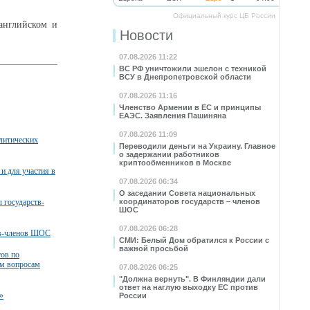
Официальный курс ЦБ России
английском и
Новости
07.08.2026 11:22
ВС РФ уничтожили эшелон с техникой
ВСУ в Днепропетровской области
07.08.2026 11:16
Членство Армении в ЕС и принципы
ЕАЭС. Заявления Пашиняна
07.08.2026 11:09
литических
Переводили деньги на Украину. Главное
о задержании работников
криптообменников в Москве
и для участия в
07.08.2026 06:34
О заседании Совета национальных
 государств-
координаторов государств – членов
ШОС
07.08.2026 06:28
тв-членов ШОС
СМИ: Белый Дом обратился к России с
важной просьбой
тов по
м вопросам
07.08.2026 06:25
"Должна вернуть". В Финляндии дали
ответ на наглую выходку ЕС против
»
России