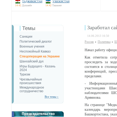
ТАДЖИКИСТАН
УЗБЕКИСТАН
14:42
Душанбе
14:42
Ташкент
Заработал с
Темы
14.06.2013 16:50
Санкции
Политический диалог
Россия
Политика
Ш
Военные учения
Начал работу офиц
Неспокойный Кавказ
Спецоперация на Украине
Как отметила сот
Шанхайский дух
проследить за хо
Игры Будущего - Казань
состоятся в столиц
2024
конференций, прес
Туризм
пределами.
Чрезвычайные
происшествия
- Информационный
Международное
участницами Шан
сотрудничество
наблюдателями ШО
Все темы »
Арямнова.
На странице "Меди
календарь меропр
Башкортостана, ука