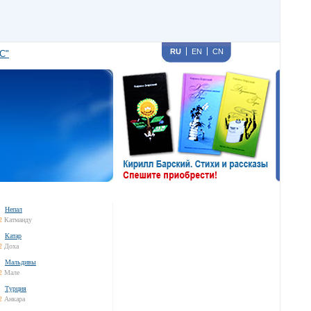
RU
EN
CN
С"
Непал
2
Катманду
Катар
2
Доха
Мальдивы
2
Мале
Турция
2
Анкара