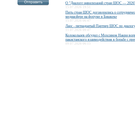
О "Диалоге цивилизаций стран ШОС — 2026
15.07.2026 19:51
Пять стран ШОС договорились о сотрудничес
медиасфере на форуме в Бишкеке
15.07.2026 06:47
Лаос - пятнадцатый Партнер ШОС по диалог
11.07.2026 09:47
Колокольцев обсудил с Мохсином Накви воп
пакистанского взаимодействия в борьбе с пр
09.07.2026 06:15