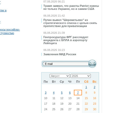
07.08.2026 06:21
"
Трамп заявил, что ракеты Patriot нужны
не только Украине, но и самим США
тве в
06.08.2026 21:42
Путин вывел "Шереметьево" из
у
стратегического списка с целью снять
препятствие для приватизации
росы российско-
еступностью
06.08.2026 21:39
Генпрокуратура ФРГ расследует
инцидента с БПЛА в аэропорту
Лейпцига
06.08.2026 16:23
Заявления МИД России
Пн
Вт
Ср
Чт
Пт
Сб
Вс
1
2
3
4
5
6
7
8
9
10
11
12
13
14
15
16
17
18
19
20
21
22
23
24
25
26
27
28
29
30