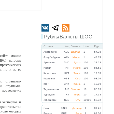
Рубль/Валюты ШОС
Страна
Код
Валюта
Ном.
Курс
Австралия
AUD
Доллар
1
57.38
 сайта можно
Азербайджан
AZN
Манат
1
47.89
ИКС, которые
Армения
AMD
Драм
100
22.23
-практических
Индия
INR
Рупия
100
85.51
, но и за ее
Казахстан
KZT
Тенге
100
17.33
Киргизия
KGS
Сом
100
93.09
о странами-
КНР
CNY
Юань
1
12.06
и странами-
Таджикистан
TJS
Сомони
10
88.03
 подчеркнула
Турецкая
TRY
Лира
10
17.13
Узбекистан
UZS
Сум
10000
68.32
я экспертов и
авительства
Cша
USD
Доллар
1
81.41
снове которых
Eвропа
EUR
Евро
1
94.06