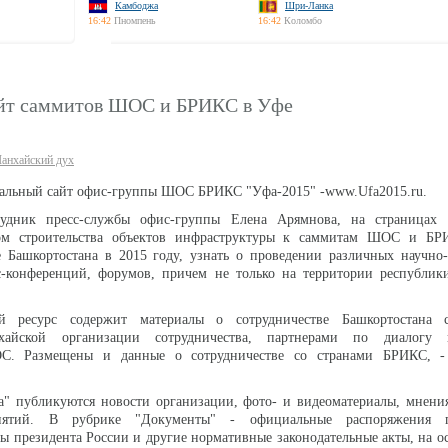
Камбоджа
Шри-Ланка
16:42
Пномпень
16:42
Коломбо
айт саммитов ШОС и БРИКС в Уфе
анхайский дух
иальный сайт офис-группы ШОС БРИКС "Уфа-2015" -www.Ufa2015.ru.
рудник пресс-службы офис-группы Елена Арямнова, на страницах
дом строительства объектов инфраструктуры к саммитам ШОС и БР
е Башкортостана в 2015 году, узнать о проведении различных научно
с-конференций, форумов, причем не только на территории республики
 ресурс содержит материалы о сотрудничестве Башкортостана с
хайской организации сотрудничества, партнерами по диалогу 
С. Размещены и данные о сотрудничестве со странами БРИКС, -
а" публикуются новости организации, фото- и видеоматериалы, мнени
иятий. В рубрике "Документы" - официальные распоряжения пр
зы президента России и другие нормативные законодательные акты, на о