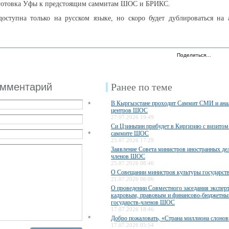
дготовка Уфы к предстоящим саммитам ШОС и БРИКС.
оступна только на русском языке, но скоро будет дублироваться на 
Поделиться…
омментарий
Ранее по теме
В Кыргызстане проходит Саммит СМИ и ана
*
центров ШОС
27.07.2026 19:49
Си Цзиньпин прибудет в Киргизию с визитом 
*
саммите ШОС
25.07.2026 17:29
Заявление Совета министров иностранных дел
членов ШОС
25.07.2026 08:46
О Совещании министров культуры государс
21.07.2026 06:06
О проведении Совместного заседания экспер
кадровым, правовым и финансово-бюджетны
государств-членов ШОС
17.07.2026 18:46
*
Добро пожаловать, «Страна миллиона слонов
17.07.2026 05:54