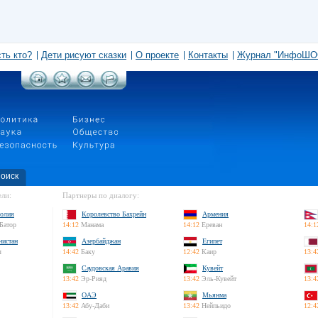
сть кто?
Дети рисуют сказки
О проекте
Контакты
Журнал "ИнфоШО
оиск
ли:
Партнеры по диалогу:
олия
Королевство Бахрейн
Армения
Батор
14:12
Манама
14:12
Ереван
14:1
нистан
Азербайджан
Египет
л
14:42
Баку
12:42
Каир
13:4
Саудовская Аравия
Кувейт
13:42
Эр-Рияд
13:42
Эль-Кувейт
13:4
ОАЭ
Мьянма
13:42
Абу-Даби
13:42
Нейпьидо
12:4