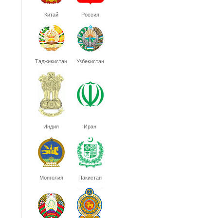
Китай
Россия
Таджикистан
Узбекистан
Индия
Иран
Монголия
Пакистан