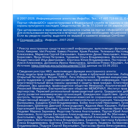
© 2007-2026, Информационное агентство ИнфоРос. Тел.: +7 495 718-84-11, E-
Портал «ИнфоШОС» зарегистрирован в Федеральной службе по надзору в сфе
охраны культурного наследия. Свидетельство Эл № 77-31649 от 04 апреля 200
При цитировании и перепечатке материалов ссылка на портал «ИнфоШОС» об
Для использования материалов в печатных изданиях необходимо письменное 
Если вы увидели ошибку, выделите ее мышкой и нажмите клавиши Ctrl+Enter
©
Создание сайта
- Инфорос, 2007-2026
* Реестр иностранных средств массовой информации, выполняющих функции 
Голос Америки, Idel.Реалии, Кавказ.Реалии, Крым.Реалии, Телеканал Настоя
Алексеевна, Маркелов Сергей Евгеньевич, Камалягин Денис Николаевич, Апах
Борисович, Ярош Юлия Петровна, Чуракова Ольга Владимировна, Железнова М
Рождественский Илья Дмитриевич, Апухтина Юлия Владимировна, Постернак Ал
Алеся Алексеевна, Долинина Ирина Николаевна, Шлейнов Роман Юрьевич, Ани
Источник:
https://minjust.gov.ru/ru/documents/7755/
данные на
03.09.2021
* Сведения реестра НКО, выполняющих функции иностранного агента:
Фонд защиты прав граждан Штаб, Институт права и публичной политики, Лаб
Открытый Петербург, Феникс ПЛЮС, Лига Избирателей, Правовая инициатива, 
Центр поддержки и содействия развитию средств массовой информации, Горя
Благотворительный фонд охраны здоровья и защиты прав граждан, Благотвори
губерния, Эра здоровья, правозащитное общество Мемориал, Аналитический 
Рязанский Мемориал, Екатеринбургское общество МЕМОРИАЛ, Институт прав ч
партнерства, Пермский региональный правозащитный центр, Гражданское де
Центр развития некоммерческих организаций, Гражданское содействие, Цент
контроль, Человек и Закон, Общественная комиссия по сохранению наследия
Общественный вердикт, Евразийская антимонопольная ассоциация, Чанышева 
Валерьевна, Бурдина Юлия Владимировна, Бойко Анатолий Николаевич, Гусев
Бекханович, Шевченко Дмитрий Александрович, Жданов Иван Юрьевич, Рубано
Каргалицкий Борис Юльевич, Созаев Валерий Валерьевич, Исакова Ирина Ал
Людевиг Марина Зариевна, Федотова Галина Анатольевна, Паутов Юрий Анато
Николаевна, Золотарева Екатерина Александровна, Рачинский Ян Збигневич
Анатольевич, Щур Татьяна Михайловна, Щур Николай Алексеевич, Блинушов 
Дмитриевна, Вититинова Елена Владимировна, Баженова Светлана Куприяновн
Елена Владимировна, Буртина Елена Юрьевна, Гендель Людмила Залмановна,
Владимировна, Подузов Сергей Васильевич, Протасова Ирина Вячеславовна, 