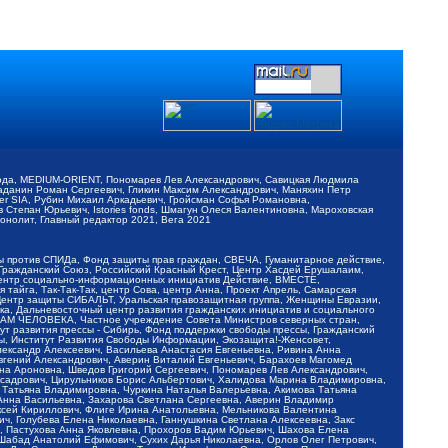
обода, MEDIUM-ORIENT, Пономарев Лев Александрович, Савицкая Людмила
Баданин Роман Сергеевич, Гликин Максим Александрович, Маняхин Петр
er SIA, Рубин Михаил Аркадьевич, Гройсман Софья Романовна,
Степан Юрьевич, Istories fonds, Шмагун Олеся Валентиновна, Мароховская
нолит, Главный редактор 2021, Вега 2021
Мы против СПИДа, Фонд защиты прав граждан, СВЕЧА, Гуманитарное действие,
 Гражданский Союз, Российский Красный Крест, Центр Хасдей Ерушалаим,
 Центр социально-информационных инициатив Действие, ВМЕСТЕ,
айга, Так-Так-Так, центр Сова, центр Анна, Проект Апрель, Самарская
Центр защиты СИБАЛЬТ, Уральская правозащитная группа, Женщины Евразии,
ка, Дальневосточный центр развития гражданских инициатив и социального
АВАМ ЧЕЛОВЕКА, Частное учреждение Совета Министров северных стран,
т развития прессы - Сибирь, Фонд поддержки свободы прессы, Гражданский
ы, Институт Развития Свободы Информации, Экозащита!-Женсовет,
ександр Алексеевич, Васильева Анастасия Евгеньевна, Ривина Анна
вгений Александрович, Аверин Виталий Евгеньевич, Барахоев Магомед
на Ароновна, Шведов Григорий Сергеевич, Пономарев Лев Александрович,
ксадрович, Цирульников Борис Альбертович, Халидова Марина Владимировна,
 Татьяна Владимировна, Чуркина Наталья Валерьевна, Акимова Татьяна
 Анна Васильевна, Захарова Светлана Сергеевна, Аверин Владимир
ксей Кириллович, Флиге Ирина Анатольевна, Мельникова Валентина
, Голубева Елена Николаевна, Ганнушкина Светлана Алексеевна, Закс
, Пастухова Анна Яковлевна, Прохоров Вадим Юрьевич, Шахова Елена
 Шабад Анатолий Ефимович, Сухих Дарья Николаевна, Орлов Олег Петрович,