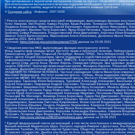
При цитировании и перепечатке материалов ссылка на портал «ИнфоШОС» обязательн
Для использования материалов в печатных изданиях необходимо письменное согласие
Если вы увидели ошибку, выделите ее мышкой и нажмите клавиши Ctrl+Enter
©
Создание сайта
- Инфорос, 2007-2026
* Реестр иностранных средств массовой информации, выполняющих функции иностранн
Голос Америки, Idel.Реалии, Кавказ.Реалии, Крым.Реалии, Телеканал Настоящее Время
Людмила Алексеевна, Маркелов Сергей Евгеньевич, Камалягин Денис Николаевич, Апах
Александрович, Маняхин Петр Борисович, Ярош Юлия Петровна, Чуракова Ольга Влади
Гройсман Софья Романовна, Рождественский Илья Дмитриевич, Апухтина Юлия Владимир
Шмагун Олеся Валентиновна, Мароховская Алеся Алексеевна, Долинина Ирина Никола
редактор 2021, Вега 2021
Источник:
https://minjust.gov.ru/ru/documents/7755/
данные на
03.09.2021
* Сведения реестра НКО, выполняющих функции иностранного агента:
Фонд защиты прав граждан Штаб, Институт права и публичной политики, Лаборатория
Гуманитарное действие, Открытый Петербург, Феникс ПЛЮС, Лига Избирателей, Правов
Крест, Центр Хасдей Ерушалаим, Центр поддержки и содействия развитию средств мас
информационных инициатив Действие, ВМЕСТЕ, Благотворительный фонд охраны здоров
Так, центр Сова, центр Анна, Проект Апрель, Самарская губерния, Эра здоровья, пр
защиты СИБАЛЬТ, Уральская правозащитная группа, Женщины Евразии, Рязанский Мемо
человека, Дальневосточный центр развития гражданских инициатив и социального пар
АКАДЕМИЯ ПО ПРАВАМ ЧЕЛОВЕКА, Частное учреждение Совета Министров северных стр
Массовой Информации, Институт развития прессы - Сибирь, Фонд поддержки свободы 
агентство МЕМО. РУ, Институт региональной прессы, Институт Развития Свободы Инф
Борисовна, Таранова Юлия Николаевна, Туровский Александр Алексеевич, Васильева 
Сергей Георгиевич, Пивоваров Андрей Сергеевич, Писемский Евгений Александрович,
Викторович, Шарипков Олег Викторович, Мальсагов Муса Асланович, Мошель Ирина Ар
Александровна, Исламов Тимур Рифгатович, Романова Ольга Евгеньевна, Щаров Серг
Паутов Юрий Анатольевич, Верховский Александр Маркович, Пислакова-Паркер Марина
Рачинский Ян Збигневич, Жемкова Елена Борисовна, Гудков Лев Дмитриевич, Иллари
Николай Алексеевич, Блинушов Андрей Юрьевич, Мосин Алексей Геннадьевич, Гефтер
Владимировна, Баженова Светлана Куприяновна, Исаев Сергей Владимирович, Максим
Буртина Елена Юрьевна, Гендель Людмила Залмановна, Кокорина Екатерина Алексеев
Подузов Сергей Васильевич, Протасова Ирина Вячеславовна, Литинский Леонид Борис
Добровольская Анна Дмитриевна, Королева Александра Евгеньевна, Смирнов Владими
Петрович, Полякова Мара Федоровна, Резник Генри Маркович, Захаров Герман Конста
Источник:
http://unro.minjust.ru/NKOForeignAgent.aspx
данные на
28.08.2021
* Единый федеральный список организаций, в том числе иностранных и международны
Высший военный Маджлисуль Шура, Конгресс народов Ичкерии и Дагестана, Аль-Каида, 
Движение Талибан, Исламская партия Туркестана, Общество социальных реформ, Общес
Исламское государство, Джабха аль-Нусра ли-Ахль аш-Шам, Народное ополчение имен