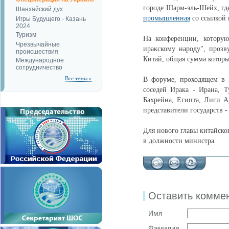
городе Шарм-эль-Шейх, гд
Шанхайский дух
промышленная
со ссылкой
Игры Будущего - Казань
2024
Туризм
На конференции, которую
Чрезвычайные
иракскому народу", прозв
происшествия
Китай, общая сумма которы
Международное
сотрудничество
Все темы »
В форуме, проходящем в 
соседей Ирака - Ирана, 
Бахрейна, Египта, Лиги 
представители государств 
Для нового главы китайско
в должности министра.
Оставить комме
Имя
Фамилия