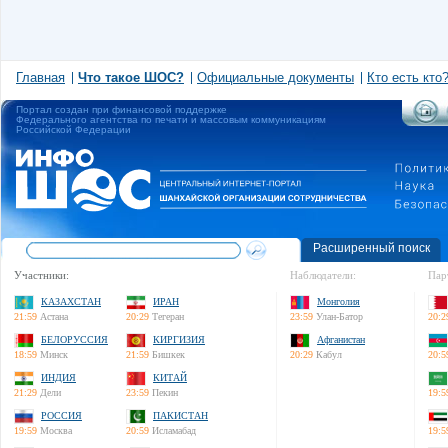
Главная
Что такое ШОС?
Официальные документы
Кто есть кто
Портал создан при финансовой поддержке
Федерального агентства по печати и массовым коммуникациям
Российской Федерации
Расширенный поиск
Участники:
Наблюдатели:
Пар
КАЗАХСТАН
ИРАН
Монголия
21:59
Астана
20:29
Тегеран
23:59
Улан-Батор
20:2
БЕЛОРУССИЯ
КИРГИЗИЯ
Афганистан
18:59
Минск
21:59
Бишкек
20:29
Кабул
20:5
ИНДИЯ
КИТАЙ
21:29
Дели
23:59
Пекин
19:5
РОССИЯ
ПАКИСТАН
19:59
Москва
20:59
Исламабад
19:5