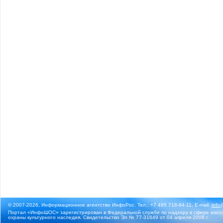
© 2007-2026, Информационное агентство ИнфоРос. Тел.: +7 495 718-84-11, E-mail:
info
Портал «ИнфоШОС» зарегистрирован в Федеральной службе по надзору в сфере массо
охраны культурного наследия. Свидетельство Эл № 77-31649 от 04 апреля 2008 г.