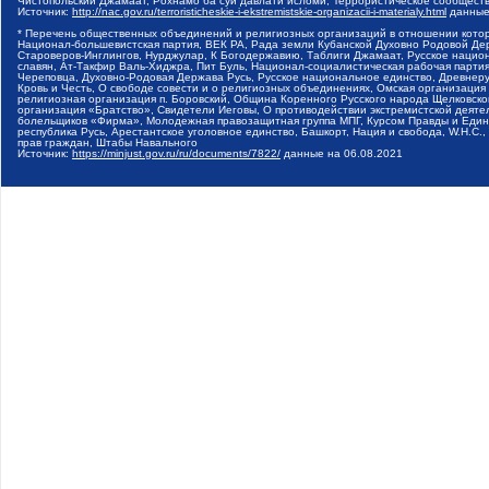
Чистопольский Джамаат, Рохнамо ба суи давлати исломи, Террористическое сообщест
Источник:
http://nac.gov.ru/terroristicheskie-i-ekstremistskie-organizacii-i-materialy.html
данные
* Перечень общественных объединений и религиозных организаций в отношении котор
Национал-большевистская партия, ВЕК РА, Рада земли Кубанской Духовно Родовой Де
Староверов-Инглингов, Нурджулар, К Богодержавию, Таблиги Джамаат, Русское наци
славян, Ат-Такфир Валь-Хиджра, Пит Буль, Национал-социалистическая рабочая парт
Череповца, Духовно-Родовая Держава Русь, Русское национальное единство, Древнер
Кровь и Честь, О свободе совести и о религиозных объединениях, Омская организаци
религиозная организация п. Боровский, Община Коренного Русского народа Щелковског
организация «Братство», Свидетели Иеговы, О противодействии экстремистской деяте
болельщиков «Фирма», Молодежная правозащитная группа МПГ, Курсом Правды и Единен
республика Русь, Арестантское уголовное единство, Башкорт, Нация и свобода, W.H.С
прав граждан, Штабы Навального
Источник:
https://minjust.gov.ru/ru/documents/7822/
данные на
06.08.2021