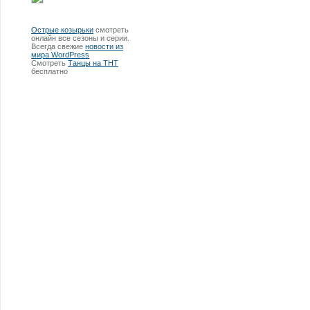
Острые козырьки
смотреть
онлайн все сезоны и серии.
Всегда свежие
новости из
мира WordPress
Смотреть
Танцы на ТНТ
бесплатно