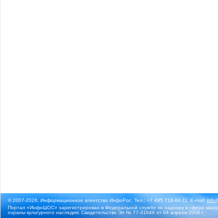
© 2007-2026, Информационное агентство ИнфоРос. Тел.: +7 495 718-84-11, E-mail:
info
Портал «ИнфоШОС» зарегистрирован в Федеральной службе по надзору в сфере массо
охраны культурного наследия. Свидетельство Эл № 77-31649 от 04 апреля 2008 г.