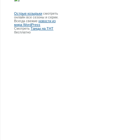
Острые козырьки
смотреть
онлайн все сезоны и серии.
Всегда свежие
новости из
мира WordPress
Смотреть
Танцы на ТНТ
бесплатно