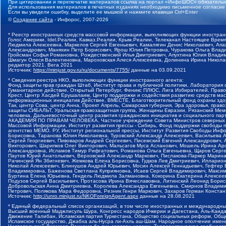
При цитировании и перепечатке материалов ссылка на портал «ИнфоШОС» обязательн
Для использования материалов в печатных изданиях необходимо письменное согласие
Если вы увидели ошибку, выделите ее мышкой и нажмите клавиши Ctrl+Enter
©
Создание сайта
- Инфорос, 2007-2026
* Реестр иностранных средств массовой информации, выполняющих функции иностранн
Голос Америки, Idel.Реалии, Кавказ.Реалии, Крым.Реалии, Телеканал Настоящее Время
Людмила Алексеевна, Маркелов Сергей Евгеньевич, Камалягин Денис Николаевич, Апах
Александрович, Маняхин Петр Борисович, Ярош Юлия Петровна, Чуракова Ольга Влади
Гройсман Софья Романовна, Рождественский Илья Дмитриевич, Апухтина Юлия Владимир
Шмагун Олеся Валентиновна, Мароховская Алеся Алексеевна, Долинина Ирина Никола
редактор 2021, Вега 2021
Источник:
https://minjust.gov.ru/ru/documents/7755/
данные на
03.09.2021
* Сведения реестра НКО, выполняющих функции иностранного агента:
Фонд защиты прав граждан Штаб, Институт права и публичной политики, Лаборатория
Гуманитарное действие, Открытый Петербург, Феникс ПЛЮС, Лига Избирателей, Правов
Крест, Центр Хасдей Ерушалаим, Центр поддержки и содействия развитию средств мас
информационных инициатив Действие, ВМЕСТЕ, Благотворительный фонд охраны здоров
Так, центр Сова, центр Анна, Проект Апрель, Самарская губерния, Эра здоровья, пр
защиты СИБАЛЬТ, Уральская правозащитная группа, Женщины Евразии, Рязанский Мемо
человека, Дальневосточный центр развития гражданских инициатив и социального пар
АКАДЕМИЯ ПО ПРАВАМ ЧЕЛОВЕКА, Частное учреждение Совета Министров северных стр
Массовой Информации, Институт развития прессы - Сибирь, Фонд поддержки свободы 
агентство МЕМО. РУ, Институт региональной прессы, Институт Развития Свободы Инф
Борисовна, Таранова Юлия Николаевна, Туровский Александр Алексеевич, Васильева 
Сергей Георгиевич, Пивоваров Андрей Сергеевич, Писемский Евгений Александрович,
Викторович, Шарипков Олег Викторович, Мальсагов Муса Асланович, Мошель Ирина Ар
Александровна, Исламов Тимур Рифгатович, Романова Ольга Евгеньевна, Щаров Серг
Паутов Юрий Анатольевич, Верховский Александр Маркович, Пислакова-Паркер Марина
Рачинский Ян Збигневич, Жемкова Елена Борисовна, Гудков Лев Дмитриевич, Иллари
Николай Алексеевич, Блинушов Андрей Юрьевич, Мосин Алексей Геннадьевич, Гефтер
Владимировна, Баженова Светлана Куприяновна, Исаев Сергей Владимирович, Максим
Буртина Елена Юрьевна, Гендель Людмила Залмановна, Кокорина Екатерина Алексеев
Подузов Сергей Васильевич, Протасова Ирина Вячеславовна, Литинский Леонид Борис
Добровольская Анна Дмитриевна, Королева Александра Евгеньевна, Смирнов Владими
Петрович, Полякова Мара Федоровна, Резник Генри Маркович, Захаров Герман Конста
Источник:
http://unro.minjust.ru/NKOForeignAgent.aspx
данные на
28.08.2021
* Единый федеральный список организаций, в том числе иностранных и международны
Высший военный Маджлисуль Шура, Конгресс народов Ичкерии и Дагестана, Аль-Каида, 
Движение Талибан, Исламская партия Туркестана, Общество социальных реформ, Общес
Исламское государство, Джабха аль-Нусра ли-Ахль аш-Шам, Народное ополчение имен