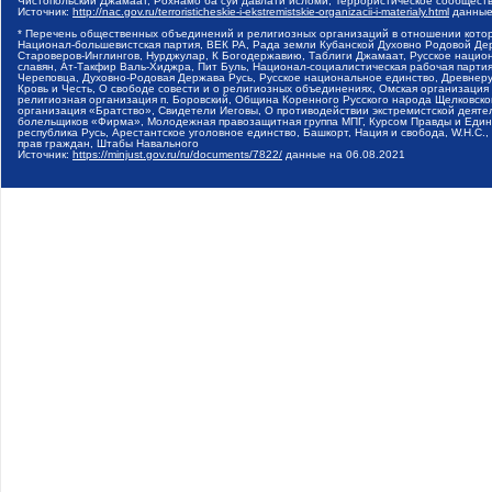
Чистопольский Джамаат, Рохнамо ба суи давлати исломи, Террористическое сообщест
Источник:
http://nac.gov.ru/terroristicheskie-i-ekstremistskie-organizacii-i-materialy.html
данные
* Перечень общественных объединений и религиозных организаций в отношении котор
Национал-большевистская партия, ВЕК РА, Рада земли Кубанской Духовно Родовой Де
Староверов-Инглингов, Нурджулар, К Богодержавию, Таблиги Джамаат, Русское наци
славян, Ат-Такфир Валь-Хиджра, Пит Буль, Национал-социалистическая рабочая парт
Череповца, Духовно-Родовая Держава Русь, Русское национальное единство, Древнер
Кровь и Честь, О свободе совести и о религиозных объединениях, Омская организаци
религиозная организация п. Боровский, Община Коренного Русского народа Щелковског
организация «Братство», Свидетели Иеговы, О противодействии экстремистской деяте
болельщиков «Фирма», Молодежная правозащитная группа МПГ, Курсом Правды и Единен
республика Русь, Арестантское уголовное единство, Башкорт, Нация и свобода, W.H.С
прав граждан, Штабы Навального
Источник:
https://minjust.gov.ru/ru/documents/7822/
данные на
06.08.2021