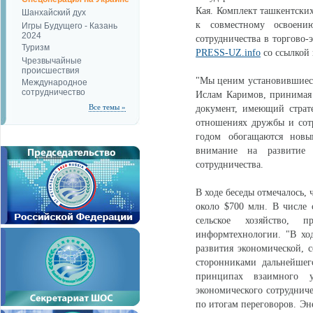
Кая. Комплект ташкентских
Шанхайский дух
к совместному освоению
Игры Будущего - Казань
2024
сотрудничества в торгово
Туризм
PRESS-UZ.info
со ссылкой н
Чрезвычайные
происшествия
"Мы ценим установившиеся
Международное
сотрудничество
Ислам Каримов, принимая 
Все темы »
документ, имеющий страте
отношениях дружбы и сот
годом обогащаются новы
внимание на развитие
сотрудничества.
В ходе беседы отмечалось,
около $700 млн. В числе с
сельское хозяйство, п
информтехнологии. "В ход
развития экономической, 
сторонниками дальнейшег
принципах взаимного у
экономического сотрудниче
по итогам переговоров. Эн