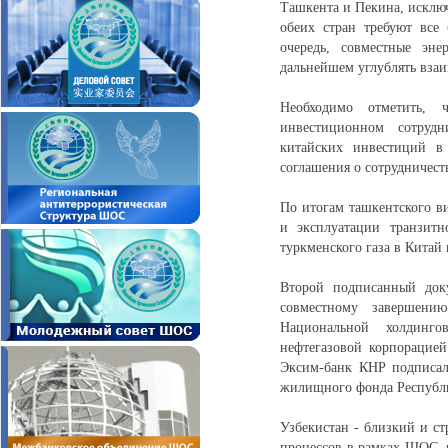
Ташкента и Пекина, исключ
обеих стран требуют все
очередь, совместные эне
дальнейшем углублять взаи
Необходимо отметить, 
инвестиционном сотрудн
китайских инвестиций в
соглашения о сотрудничеств
По итогам ташкентского в
и эксплуатации транзитн
туркменского газа в Китай 
Второй подписанный док
совместному завершени
Национальной холдинго
нефтегазовой корпорацией
Эксим-банк КНР подписал
жилищного фонда Республи
Узбекистан - близкий и с
процессов в рамках ШОС, 