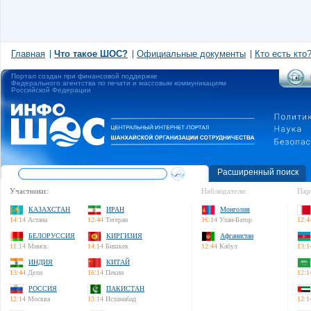
Главная
Что такое ШОС?
Официальные документы
Кто есть кто
Портал создан при финансовой поддержке
Федерального агентства по печати и массовым коммуникациям
Российской Федерации
Расширенный поиск
Участники:
Наблюдатели:
Пар
КАЗАХСТАН
ИРАН
Монголия
14:14
Астана
12:44
Тегеран
16:14
Улан-Батор
12:4
БЕЛОРУССИЯ
КИРГИЗИЯ
Афганистан
11:14
Минск
14:14
Бишкек
12:44
Кабул
13:1
ИНДИЯ
КИТАЙ
13:44
Дели
16:14
Пекин
12:1
РОССИЯ
ПАКИСТАН
12:14
Москва
13:14
Исламабад
12:1